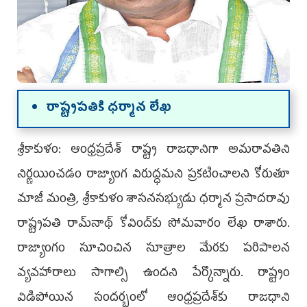
రాష్ట్రపతికి ధర్మాన లేఖ
శ్రీకాకుళం: ఆంధ్రప్రదేశ్‌ రాష్ట్ర రాజధానిగా అమరావతిని
నిర్ణయించడం రాజ్యాంగ విరుద్ధమని ప్రకటించాలని కోరుతూ
మాజీ మంత్రి, శ్రీకాకుళం శాసనసభ్యుడు ధర్మాన ప్రసాదరావు
రాష్ట్రపతి రామ్‌నాథ్‌ కోవింద్‌కు సోమవారం లేఖ రాశారు.
రాజ్యాంగం సూచించిన సూత్రాల మేరకు పరిపాలన
వ్యవహారాలు సాగాల్సి ఉందని పేర్కొన్నారు. రాష్ట్రం
విడిపోయిన సందర్భంలో ఆంధ్రప్రదేశ్‌కు రాజధాని