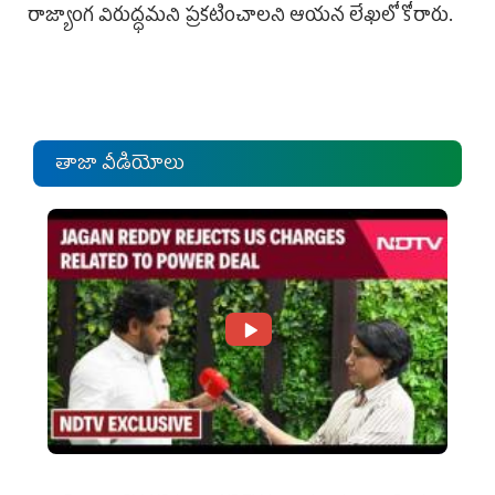
రాజ్యాంగ విరుద్ధమని ప్రకటించాలని ఆయన లేఖలో కోరారు.
తాజా వీడియోలు