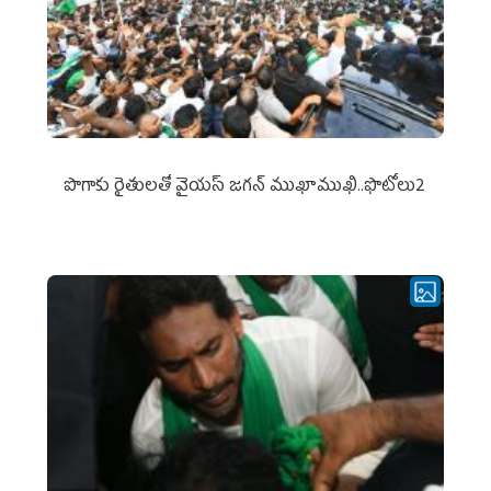
పొగాకు రైతుల‌తో వైయ‌స్ జ‌గ‌న్ ముఖాముఖి..ఫొటోలు2