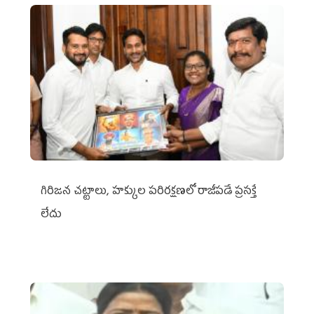
గిరిజన చట్టాలు, హక్కుల పరిరక్షణలో రాజీపడే ప్రసక్తే
లేదు