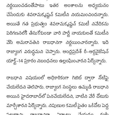
నిర్ణయించడంతోపాటు ఇతర అంశాలను అధ్యయనం
చేసేందుకు శివరామకృష్ణన్‌ కమిటీని నియమించిందన్నారు.
అయితే గత ప్రభుత్వం శివరామకృష్ణన్‌ కమిటీ నివేదికను
పరిగణనలోకి తీసుకోకుండా వారి పార్టీ నాయకులతో కమిటీని
వేసి అమరావతిని రాజధానిగా నిర్ణయించారన్నారు. ఇది
రాజ్యాంగ విరుద్ధమని చెప్పారు. ఆంధ్రప్రదేశ్‌ రీ–ఆర్గనైజేషన్‌
యాక్ట్‌–14 ప్రకారం నిబంధనలు ఉల్లంఘించారని పేర్కొన్నారు.
రాజధాని విషయంలో అధికారికంగా గెజిట్‌ ద్వారా నోటిఫై
చేయలేదని తెలిపారు. రాజ్యాంగ సంస్థలు ఉమ్మడి రాజధాని
అయిన హైదరాబాద్‌లో పనిచేయలేదని, వాటిని వేరే చోటుకు
మార్చేశారని పేర్కొన్నారు. నిపుణుల కమిటీ సైతం ఒకేచోట పెద్ద