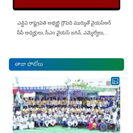
ఎన్డీఏ రాష్ట్ర‌ప‌తి అభ్య‌ర్థి ద్రౌప‌ది ముర్ముతో వైయ‌స్ఆర్
సీపీ అధ్య‌క్షులు, సీఎం వైయ‌స్ జ‌గ‌న్, ఎమ్మెల్యేలు,
ఎంపీల స‌మావేశం
తాజా ఫోటోలు