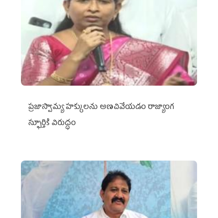
ప్రజాస్వామ్య హక్కులను అణచివేయడం రాజ్యాంగ
స్ఫూర్తికి విరుద్ధం