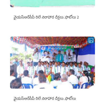
వైయ‌స్ఆర్‌సీపీ రిలే నిరాహార దీక్షలు..ఫొటోలు 2
వైయ‌స్ఆర్‌సీపీ రిలే నిరాహార దీక్షలు..ఫొటోలు