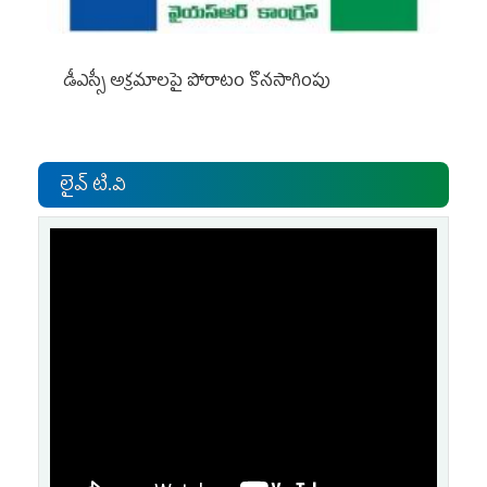
డీఎస్సీ అక్రమాలపై పోరాటం కొనసాగింపు
లైవ్ టి.వి