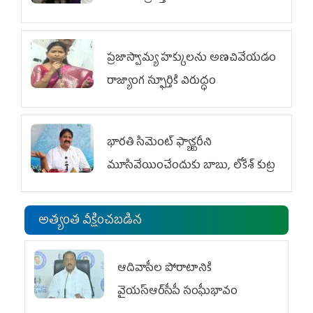
ప్రజాస్వామ్య హక్కులను అణచివేయడం
రాజ్యాంగ స్ఫూర్తికి విరుద్ధం
భారతి సిమెంట్ ఫ్యాక్టరీని
మూసివేయించేందుకు బాబు, లోకేశ్ కుట్ర
అత్యంత వీక్షించబడిన
ఆదివాసీల పోరాటానికి
వైయ‌స్ఆర్‌సీపీ సంఘీభావం