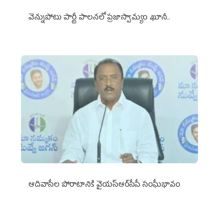
వెన్నుపోటు పార్టీ పాలనలో ప్రజాస్వామ్యం ఖూనీ..
ఆదివాసీల పోరాటానికి వైయ‌స్ఆర్‌సీపీ సంఘీభావం