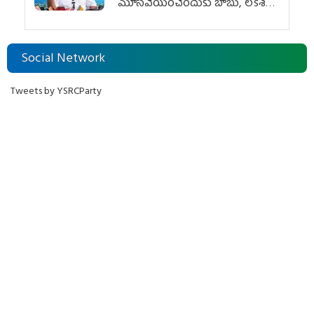
మూసివేయించేందుకు బాబు, లోకేశ్
కుట్ర
Social Network
Tweets by YSRCParty