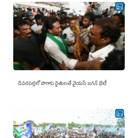
దేవరపల్లిలో పొగాకు రైతులతో వైయస్ జగన్ భేటీ