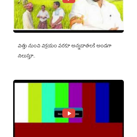
విత్తు నుంచి విక్రయం వరకూ అన్నదాతలకి అండగా
నిలుస్తూ..