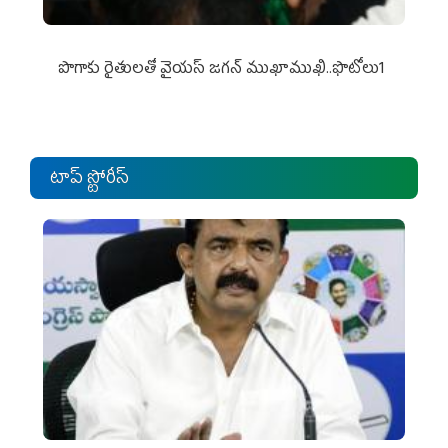
పొగాకు రైతుల‌తో వైయ‌స్ జ‌గ‌న్ ముఖాముఖి..ఫొటోలు1
టాప్ స్టోరీస్