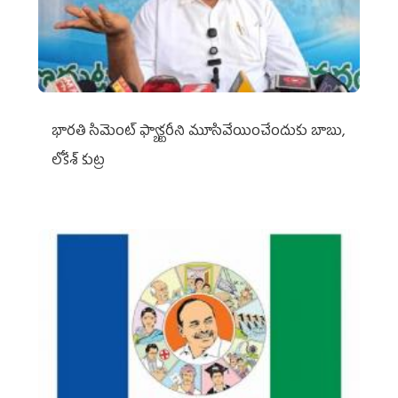
భారతి సిమెంట్ ఫ్యాక్టరీని మూసివేయించేందుకు బాబు,
లోకేశ్ కుట్ర