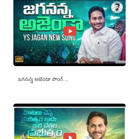
జగనన్న అజెండా సాంగ్….