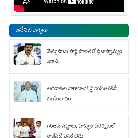
ఇటీవలి వార్తలు
వెన్నుపోటు పార్టీ పాలనలో ప్రజాస్వామ్యం
ఖూనీ..
ఆదివాసీల పోరాటానికి వైయ‌స్ఆర్‌సీపీ
సంఘీభావం
గిరిజన చట్టాలు, హక్కుల పరిరక్షణలో
రాజీపడే ప్రసక్తే లేదు