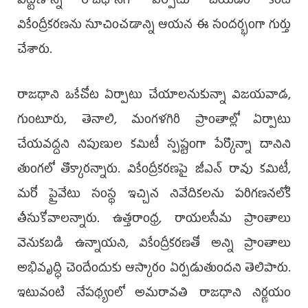
పట్టణాన్ని రాజధానిగా ఏర్పాటు చేయడం కంటే
వికేంద్రీకరణను సూచించడాన్ని ఆయన ఈ సందర్భంగా గుర్తు
చేశారు.
రాజధాని ఒకేచోట ఏర్పాటు చేయాలనుకున్నా విజయవాడ,
గుంటూరు, తెనాలి, మంగళగిరి ప్రాంతాల్లో ఏర్పాటు
చేయవద్దని నిపుణుల కమిటీ స్పష్టంగా పేర్కొన్నా దానిని
తుంగలో తొక్కారన్నారు. వికేంద్రీకరణపై జీఎన్‌ రావు కమిటీ,
మరో ప్రైవేటు సంస్థ ఇచ్చిన నివేదికలను పరిగణనలోకి
తీసుకోవాలన్నారు. ఉత్తరాంధ్ర, రాయలసీమ ప్రాంతాలు
వెనుకబడి ఉన్నాయని, వికేంద్రీకరణతో అన్ని ప్రాంతాలు
అభివృద్ధి చెందేందుకు ఆస్కారం ఏర్పడుతుందని తెలిపారు.
ఇటువంటి నేపథ్యంలో అమరావతి రాజధాని నిర్ణయం