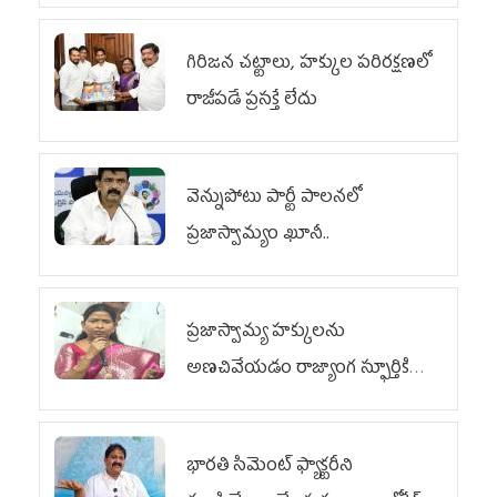
గిరిజన చట్టాలు, హక్కుల పరిరక్షణలో
రాజీపడే ప్రసక్తే లేదు
వెన్నుపోటు పార్టీ పాలనలో
ప్రజాస్వామ్యం ఖూనీ..
ప్రజాస్వామ్య హక్కులను
అణచివేయడం రాజ్యాంగ స్ఫూర్తికి
విరుద్ధం
భారతి సిమెంట్ ఫ్యాక్టరీని