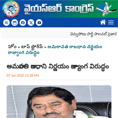
Skip to main content
????
వెన్నుపోటు పార్టీ పాలనలో ప్రజాస్వామ్యం 
You are here
హోం
»
టాప్ స్టోరీస్
» అమరావతి రాజధాని నిర్ణయం
రాజ్యాంగ విరుద్ధం
అమరావతి రాజధాని నిర్ణయం రాజ్యాంగ విరుద్ధం
07 Jan 2020 12:28 PM