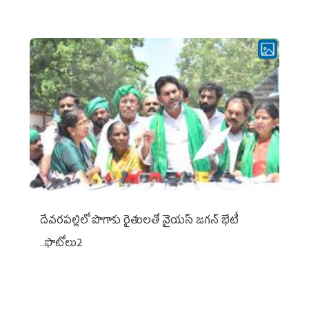
దేవరపల్లిలో పొగాకు రైతులతో వైయస్ జగన్ భేటీ
..ఫొటోలు2