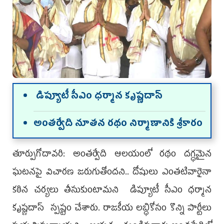
డిప్యూటీ సీఎం ధర్మాన కృష్ణదాస్‌
అంతర్వేది నూతన రథం నిర్మాణానికి శ్రీకారం
తూర్పుగోదావరి: అంతర్వేది ఆల‌యంలో ర‌థం ద‌గ్ధ‌మైన
ఘటనపై విచారణ జరుగుతోందని.. దోషులు ఎంతటివారైనా
కఠిన చర్యలు తీసుకుంటామని డిప్యూటీ సీఎం ధర్మాన
కృష్ణదాస్‌ స్పష్టం చేశారు. రాజకీయ లబ్ధికోసం కొన్ని పార్టీలు