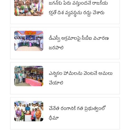
జగన్‌కు పేరు వస్తుందనే రాజకీయ
కక్షతో దిశ వ్య‌వ‌స్థ‌ను రద్దు చేశారు
డీఎస్సీ అక్రమాలపై సీబీఐ విచారణ
జరపాలి
ఎన్నికల హామీలను వెంటనే అమలు
చేయాలి
చేనేత రంగానికి గత ప్రభుత్వంలో
ధీమా