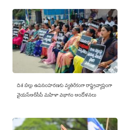
దిశ బిల్లు ఉపసంహరణకు వ్యతిరేకంగా రాష్ట్రవ్యాప్తంగా
వైయ‌స్ఆర్‌సీపీ మహిళా విభాగం ఆందోళనలు