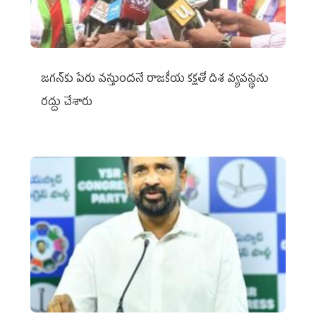
జగన్‌కు పేరు వస్తుందనే రాజకీయ కక్షతో దిశ వ్య‌వ‌స్థ‌ను
రద్దు చేశారు