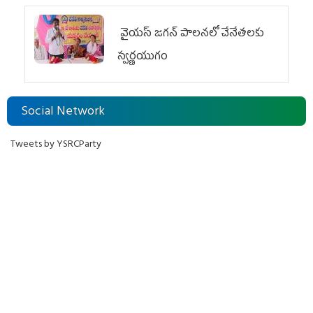
వైయ‌స్ జగన్ పాలనలో చేనేతలకు
స్వర్ణయుగం
Social Network
Tweets by YSRCParty