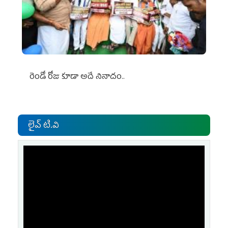
రెండో రోజు కూడా అదే నినాదం..
లైవ్ టి.వి