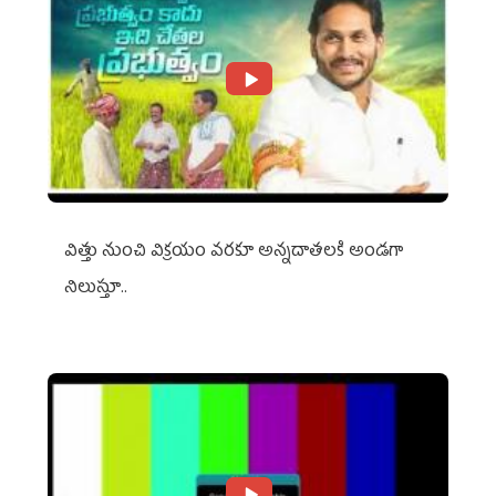
విత్తు నుంచి విక్రయం వరకూ అన్నదాతలకి అండగా
నిలుస్తూ..