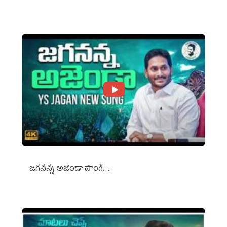
Against Media Groups
జగనన్న అజెండా సాంగ్….