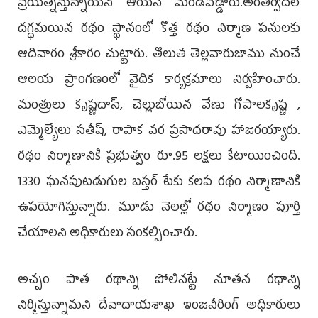
ప్రయత్నిస్తున్నాయని ఆయ‌న మండిపడ్డారు.అంతర్వేదిలో
దగ్ధమయిన రథం స్థానంలో కొత్త రథం నిర్మాణ పనులకు
ఆదివారం శ్రీకారం చుట్టారు. తొలుత తెల్లవారుజాము నుంచే
ఆలయ ప్రాంగణంలో వైదిక కార్యక్రమాలు నిర్వహించారు.
మంత్రులు కృష్ణదాస్‌, చెల్లుబోయిన వేణు గోపాలకృష్ణ ,
ఎమ్మెల్యేలు సతీష్, రాపాక వర ప్రసాదరావు హాజరయ్యారు.
రథం నిర్మాణానికి ప్రభుత్వం రూ.95 లక్షలు కేటాయించింది.
1330 ఘనపుటడుగుల బస్తర్ టేకు కలప రథం నిర్మాణానికి
ఉపయోగిస్తున్నారు. మూడు నెలల్లో రథం నిర్మాణం పూర్తి
చేయాలని అధికారులు సంకల్పించారు.
అచ్చం పాత రథాన్ని పోలినట్టే నూతన రధాన్ని
నిర్మిస్తున్నామని దేవాదాయశాఖ ఇంజనీరింగ్ అధికారులు