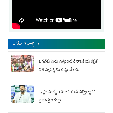
ఇటీవలి వార్తలు
జగన్‌కు పేరు వస్తుందనే రాజకీయ కక్షతో
దిశ వ్య‌వ‌స్థ‌ను రద్దు చేశారు
కృష్ణా మిల్క్‌ యూనియన్‌ నిర్వీర్యానికి
ప్రభుత్వం కుట్ర