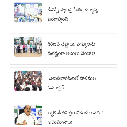
డీఎస్సీ స్కాంపై సీబీఐ దర్యాప్తు
జరగాల్సిందే
గిరిజన చట్టాలు, హక్కులను
పటిష్టంగా అమలు చేయాలి
చిలుక‌లూరిపేట‌లో పోలీసుల
ఓవ‌రాక్ష‌న్‌
ఆర్థిక శ్వేతపత్రం విడుదల వెనుక
అనుమానాలు