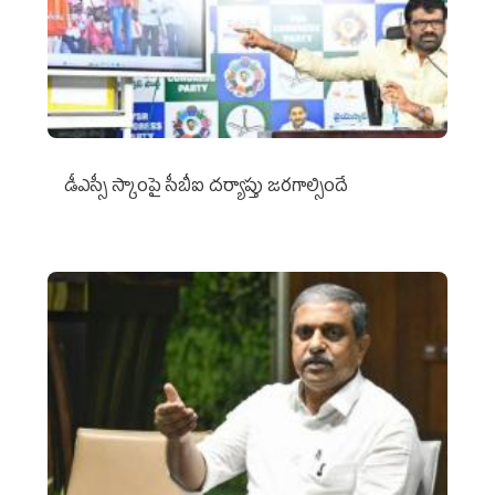
డీఎస్సీ స్కాంపై సీబీఐ దర్యాప్తు జరగాల్సిందే