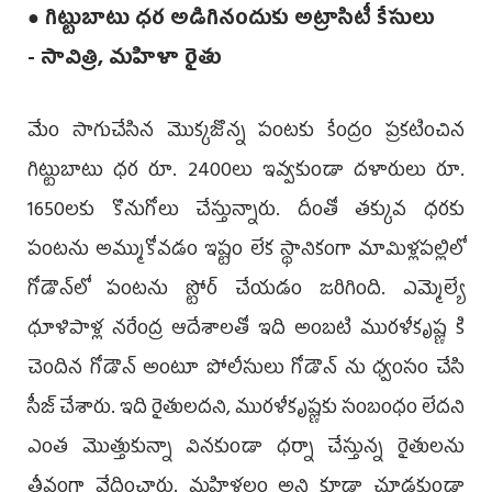
● గిట్టుబాటు ధ‌ర అడిగినందుకు అట్రాసిటీ కేసులు
- సావిత్రి, మ‌హిళా రైతు
మేం సాగుచేసిన మొక్క‌జొన్న పంట‌కు కేంద్రం ప్ర‌క‌టించిన
గిట్టుబాటు ధ‌ర రూ. 2400లు ఇవ్వ‌కుండా ద‌ళారులు రూ.
1650ల‌కు కొనుగోలు చేస్తున్నారు. దీంతో త‌క్కువ ధ‌ర‌కు
పంట‌ను అమ్ముకోవ‌డం ఇష్టం లేక స్థానికంగా మామిళ్ల‌ప‌ల్లిలో
గోడౌన్‌లో పంట‌ను స్టోర్ చేయ‌డం జ‌రిగింది. ఎమ్మెల్యే
ధూళిపాళ్ల న‌రేంద్ర ఆదేశాల‌తో ఇది అంబ‌టి ముర‌ళీకృష్ణ కి
చెందిన గోడౌన్ అంటూ పోలీసులు గోడౌన్ ను ధ్వంసం చేసి
సీజ్ చేశారు. ఇది రైతుల‌ద‌ని, ముర‌ళీకృష్ణ‌కు సంబంధం లేద‌ని
ఎంత మొత్తుకున్నా విన‌కుండా ధ‌ర్నా చేస్తున్న రైతుల‌ను
తీవ్రంగా వేధించారు. మ‌హిళ‌లం అని కూడా చూడ‌కుండా