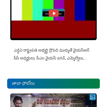
ఎన్డీఏ రాష్ట్ర‌ప‌తి అభ్య‌ర్థి ద్రౌప‌ది ముర్ముతో వైయ‌స్ఆర్
సీపీ అధ్య‌క్షులు, సీఎం వైయ‌స్ జ‌గ‌న్, ఎమ్మెల్యేలు,
ఎంపీల స‌మావేశం
తాజా ఫోటోలు