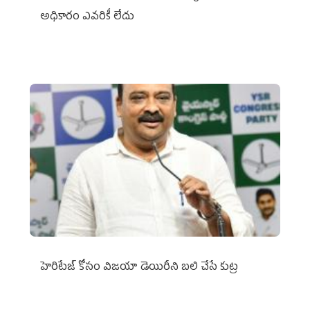
అధికారం ఎవరికీ లేదు
హెరిటేజ్ కోసం విజయా డెయిరీని బలి చేసే కుట్ర‌