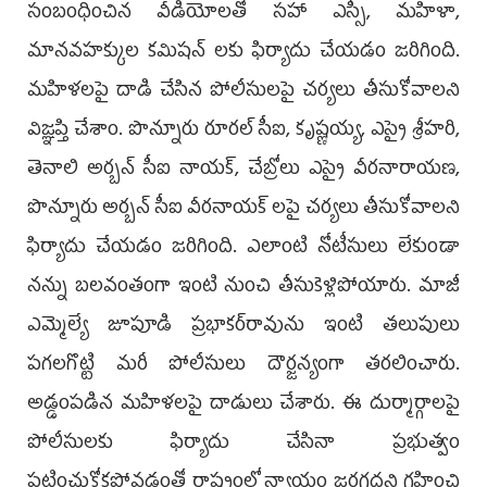
సంబంధించిన వీడియోల‌తో స‌హా ఎస్సీ, మ‌హిళా,
మాన‌వ‌హ‌క్కుల క‌మిష‌న్ ల‌కు ఫిర్యాదు చేయ‌డం జ‌రిగింది.
మ‌హిళ‌ల‌పై దాడి చేసిన పోలీసుల‌పై చ‌ర్య‌లు తీసుకోవాల‌ని
విజ్ఞ‌ప్తి చేశాం. పొన్నూరు రూర‌ల్ సీఐ, కృష్ణయ్య‌, ఎస్సై శ్రీహ‌రి,
తెనాలి అర్బ‌న్ సీఐ నాయ‌క్‌, చేబ్రోలు ఎస్సై వీరనారాయ‌ణ‌,
పొన్నూరు అర్బ‌న్ సీఐ వీర‌నాయ‌క్ ల‌పై చ‌ర్యలు తీసుకోవాల‌ని
ఫిర్యాదు చేయ‌డం జ‌రిగింది. ఎలాంటి నోటీసులు లేకుండా
నన్ను బ‌ల‌వంతంగా ఇంటి నుంచి తీసుకెళ్లిపోయారు. మాజీ
ఎమ్మెల్యే జూపూడి ప్ర‌భాక‌ర్‌రావును ఇంటి త‌లుపులు
ప‌గ‌ల‌గొట్టి మ‌రీ పోలీసులు దౌర్జ‌న్యంగా త‌ర‌లించారు.
అడ్డంప‌డిన మ‌హిళ‌ల‌పై దాడులు చేశారు. ఈ దుర్మార్గాల‌పై
పోలీసుల‌కు ఫిర్యాదు చేసినా ప్ర‌భుత్వం
ప‌ట్టించుకోక‌పోవ‌డంతో రాష్ట్రంలో న్యాయం జ‌రగ‌ద‌ని గ్ర‌హించి