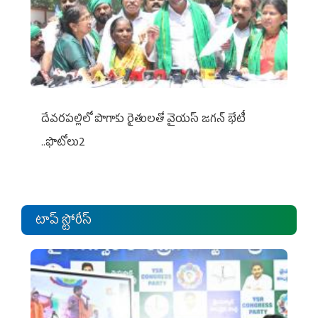
దేవరపల్లిలో పొగాకు రైతులతో వైయస్ జగన్ భేటీ
..ఫొటోలు2
టాప్ స్టోరీస్