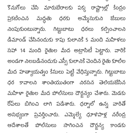
కొనుగోలు చేసి మారుబేరాల‌కు ప‌క్క రాష్ట్రాల్లో కేంద్రం
ప్ర‌క‌టించిన మ‌ద్ధ‌తు ధ‌ర‌కు అమ్మేసుకుని జేబులు
నింపుకుంటున్నారు. గిట్టుబాటు ధ‌ర‌లు కల్పించాల‌ని
డిమాండ్ చేసినందుకు కాపు కులానికి 5 మంది మ‌హిళ‌లు
స‌హా 14 మంది రైతుల మీద అట్రాసిటీ పెట్టారు. వారికి
అండ‌గా నిల‌బ‌డినందుకు ఎస్సీ కులానికి చెందిన రైతు కూలీల
మీద హ‌త్యాయ‌త్నం కేసులు పెట్టి వేధిస్తున్నారు. గిట్టుబాటు
ధ‌ర కావాల‌ని శాంతియుతంగా నిర‌స‌న తెలియ‌జేసిన
మ‌హిళా రైతుల మీద పోలీసులు దౌర్జ‌న్యం చేశారు. మెడ‌కు
రోప్‌లు బిగించి లాగి ప‌డేశారు. ధ‌ర్నాలో ఉన్న వారితో
అస‌భ్యంగా ప్ర‌వ‌ర్తించారు. ఎమ్మెల్యే ధూళిపాళ్ల న‌రేంద్ర
ఆదేశాల‌తో పోలీసులు సాగించిన దౌర్జ‌న్య కాండ‌కు