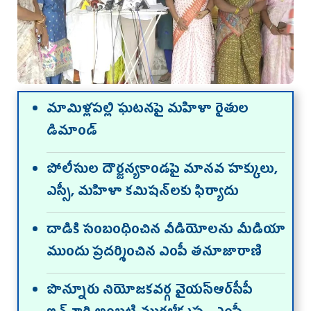
మామిళ్ల‌ప‌ల్లి ఘ‌ట‌న‌పై మ‌హిళా రైతుల
డిమాండ్
పోలీసుల దౌర్జ‌న్య‌కాండ‌పై మాన‌వ హ‌క్కులు,
ఎస్సీ, మ‌హిళా క‌మిష‌న్‌ల‌కు ఫిర్యాదు
దాడికి సంబంధించిన వీడియోల‌ను మీడియా
ముందు ప్ర‌ద‌ర్శించిన ఎంపీ త‌నూజారాణి
పొన్నూరు నియోజ‌క‌వ‌ర్గ వైయ‌స్ఆర్‌సీపీ