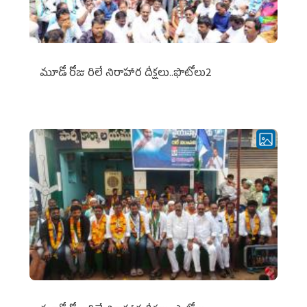
మూడో రోజు రిలే నిరాహార దీక్షలు..ఫొటోలు2