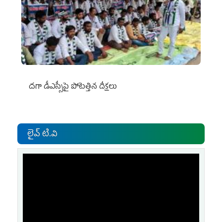
దగా డీఎస్సీపై పోటెత్తిన దీక్షలు
లైవ్ టి.వి