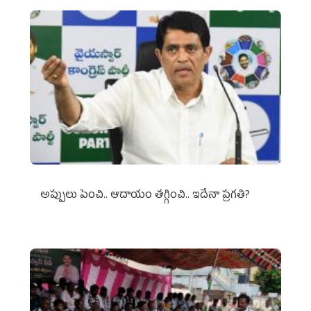
అప్పులు పెంచి.. ఆదాయం తగ్గించి.. ఇదేనా ప్రగతి?