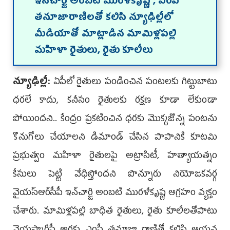
ఇన్‌చార్జి అంబ‌టి ముర‌ళీకృష్ణ , ఎంపీ
త‌నూజారాణిల‌తో క‌లిసి న్యూఢిల్లీలో
మీడియాతో మాట్లాడిన మామిళ్ల‌ప‌ల్లి
మ‌హిళా రైతులు, రైతు కూలీలు
న్యూఢిల్లీ:
ఏపీలో రైతులు పండించిన పంట‌ల‌కు గిట్టుబాటు
ధ‌ర‌లే కాదు, క‌నీసం రైతుల‌కు ర‌క్ష‌ణ కూడా లేకుండా
పోయింద‌ని.. కేంద్రం ప్ర‌క‌టించిన ధ‌ర‌కు మొక్కజొన్న పంట‌ను
కొనుగోలు చేయాల‌ని డిమాండ్ చేసిన పాపానికి కూట‌మి
ప్ర‌భుత్వం మ‌హిళా రైతుల‌పై అట్రాసిటీ, హ‌త్యాయ‌త్నం
కేసులు పెట్టి వేధిస్తోంద‌ని పొన్నూరు నియోజ‌క‌వ‌ర్గ
వైయ‌స్ఆర్‌సీపీ ఇన్‌చార్జి అంబ‌టి ముర‌ళీకృష్ణ ఆగ్ర‌హం వ్య‌క్తం
చేశారు. మామిళ్ల‌ప‌ల్లి బాధిత రైతులు, రైతు కూలీల‌తోపాటు