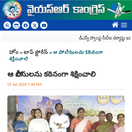
Skip to main content
????
డీఎస్సీ స్కాంపై సీబీఐ దర్యాప్తు జరగాల్సిందే
You are here
హోం
»
టాప్ స్టోరీస్
» ఆ పోలీసుల‌ను క‌ఠినంగా
శిక్షించాలి
ఆ పోలీసుల‌ను క‌ఠినంగా శిక్షించాలి
05 Jun 2026 7:46 PM