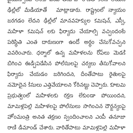
వైయ‌స్సారీపీ అర‌కు ఎంపీ త‌నూజా రాణితో కలిసి ఆయ‌న
ఢిల్లీలో మీడియాతో మాట్లాడారు. రాష్ట్రంలో న్యాయం
జ‌ర‌గ‌డం లేదని ఢిల్లీలో మాన‌వ‌హ‌క్కుల క‌మిష‌న్‌, ఎస్సీ,
మ‌హిళా క‌మిష‌న్ ల‌కు ఫిర్యాదు చేయాల్సి వ‌చ్చిందంటే
ప‌రిస్థితి ఎంత దారుణంగా ఉందో అర్థం చేసుకోవ‌చ్చ‌ని
వివ‌రించారు. ధ‌ర్నాలో ఉన్న మహిళ‌ల‌ను రోప్‌లు మెడ‌కి
బిగించి ఈడ్చిప‌డేసిన పోలీసుల‌పై చ‌ర్యలు తీసుకోవాల‌ని
ఫిర్యాదు చేయ‌డం జ‌రిగింద‌ని, దీంతోపాటు రైతుల‌పై
న‌మోదైన కేసులు ఎత్తివేయాల‌ని కోరిన‌ట్టు చెప్పారు. కూట‌మి
ప్ర‌భుత్వంలో మ‌హిళ‌ల‌కు ర‌క్ష‌ణ లేకుండా పోయింద‌ని,
మామిళ్ల‌ప‌ల్లి మ‌హిళ‌ల‌పై పోలీసులు సాగించిన దౌర్జ‌న్యంపై
హోంమంత్రి అనిత త‌క్ష‌ణం స్పందించాల‌ని ఎంపీ త‌నూజా
రాణి డిమాండ్ చేశారు. వారితోపాటు మామిళ్ల‌ప‌ల్లి మ‌హిళా