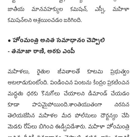
జాతీయ మాన‌వ‌హ‌క్కుల క‌మిష‌న్‌, ఎస్సీ, మ‌హిళా
క‌మిష‌న్‌ల‌ని ఆశ్ర‌యించ‌డం జ‌రిగింది.
● హోంమంత్రి అనిత స‌మాధానం చెప్పాలి
- త‌నూజా రాణి, అర‌కు ఎంపీ
మ‌హిళ‌లు, రైతుల జీవితాల‌తో కూట‌మి ప్ర‌భుత్వం
ఆటలాడుకుంటోంది. పండించిన పంట‌ను కేంద్రం ప్ర‌క‌టించిన‌
మ‌ద్ధ‌తు ధ‌రకు కొనుగోలు చేయాల‌ని డిమాండ్ చేయ‌డం
కూడా పాప‌మైపోయింది.శాంతియుతంగా నిర‌స‌న
తెలియ‌జేసిన మ‌హిళ‌ల మీద పోలీసులు దౌర్జ‌న్యం చేసి
మెడ‌కు రోప్‌లు బిగించి ఈడ్చిప‌డేశారు. మ‌హిళా హోంమంత్రి