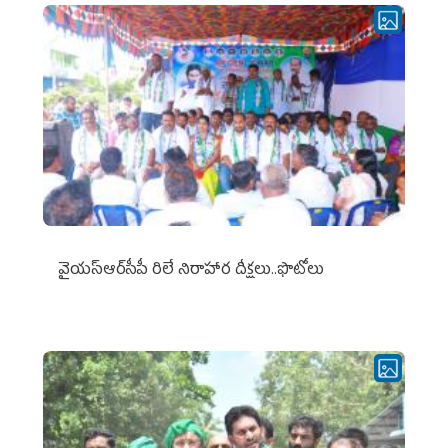
వైయ‌స్ఆర్‌సీపీ రిలే నిరాహార దీక్షలు..ఫొటోలు