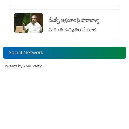
డీఎస్సీ అక్రమాలపై పోరాటాన్ని
మరింత ఉధృతం చేయాలి
Social Network
Tweets by YSRCParty