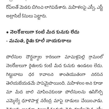
రోప్‌ల‌తో మెడ‌కు బిగించి లాగిప‌డేశారు. మ‌హిళ‌ల‌పై ఎస్సీ, ఎస్టీ
అట్రాసిటీ కేసులు పెట్టారు.
● నెల‌రోజులుగా కంటి మీద కునుకు లేదు
- మ‌మ‌త‌, రైతు కూలీ నాయ‌కురాలు
పోలీసుల దౌర్జ‌న్యాల కార‌ణంగా మామిళ్ల‌ప‌ల్లి గ్రామంలో
నెల‌రోజులుగా రైతుల‌కు కంటి మీద కునుకు ఉండ‌టం లేదు.
గిట్టుబాటు ధ‌ర కావాల‌ని శాంతియుతంగా నిర‌స‌న
తెలియ‌జేయ‌డ‌మే పాప‌మైపొయింది. మ‌హిళ‌లం అని కూడా
మా మీద జాలి చూపించ‌కుండా పోలీసుల‌ను ఉసిగొల్పి
ఎమ్మెల్యే ధూళిపాళ్ల నరేంద్ర మాపై దాడులు చేయించాడు.