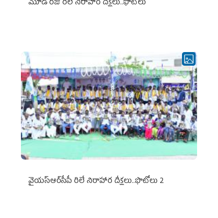
మూడో రోజు రిలే నిరాహార దీక్షలు..ఫొటోలు
వైయ‌స్ఆర్‌సీపీ రిలే నిరాహార దీక్షలు..ఫొటోలు 2