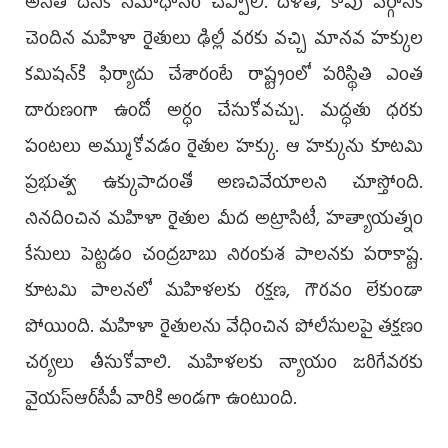
అనిత దీనికి సమాధానం చెప్పాలి. ద‌ళిత‌, కాపు వ‌ర్గానికి
చెందిన మహిళా రైతులు ఢిల్లీ వ‌ర‌కు వ‌చ్చి మాన‌వ హ‌క్కుల
క‌మిష‌న్‌కి ఫిర్యాదు చేశారంటే రాష్ట్రంలో ప‌రిస్థితి ఎంత
దారుణంగా ఉందో అర్ధం చేసుకోవ‌చ్చు. మ‌ద్ధ‌తు ధ‌ర‌కు
పంట‌లు అమ్ముకోవ‌డం రైతుల హ‌క్కు. ఆ హ‌క్కును కూట‌మి
ప్ర‌భుత్వ ఉక్కుపాదంతో అణ‌చివేయాల‌ని చూస్తోంది.
నిన‌దించిన మ‌హిళా రైతుల మీద అట్రాసిటీ, హ‌త్యాయ‌త్నం
కేసులు పెట్టడం చంద్ర‌బాబు నిరంకుశ పాల‌న‌కు పరాకాష్ట‌.
కూట‌మి పాల‌న‌లో మ‌హిళ‌ల‌కు ర‌క్ష‌ణ, గౌర‌వం లేకుండా
పోయింది. మ‌హిళా రైతుల‌ను వేధించిన పోలీసుల‌పై త‌క్ష‌ణం
చ‌ర్య‌లు తీసుకోవాలి. మ‌హిళ‌ల‌కు న్యాయం జ‌రిగేవ‌ర‌కు
వైయ‌స్ఆర్‌సీపీ వారికి అండ‌గా ఉంటుంది.