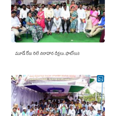
మూడో రోజు రిలే నిరాహార దీక్షలు..ఫొటోలు3