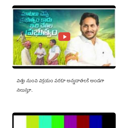
విత్తు నుంచి విక్రయం వరకూ అన్నదాతలకి అండగా
నిలుస్తూ..