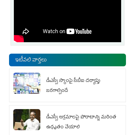
ఇటీవలి వార్తలు
డీఎస్సీ స్కాంపై సీబీఐ దర్యాప్తు
జరగాల్సిందే
డీఎస్సీ అక్రమాలపై పోరాటాన్ని మరింత
ఉధృతం చేయాలి