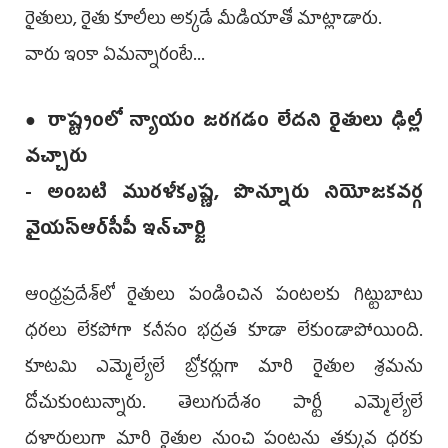
రైతులు, రైతు కూలీలు అక్క‌డే మీడియాతో మాట్లాడారు.
వారు ఇంకా ఏమ‌న్నారంటే...
● రాష్ట్రంలో న్యాయం జ‌ర‌గ‌డం లేద‌ని రైతులు ఢిల్లీ
వ‌చ్చారు
- అంబ‌టి ముర‌ళీకృష్ణ‌, పొన్నూరు నియోజ‌క‌వ‌ర్గ
వైయ‌స్ఆర్‌సీపీ ఇన్‌చార్జి
ఆంధ్ర‌ప్ర‌దేశ్‌లో రైతులు పండించిన పంట‌ల‌కు గిట్టుబాటు
ధ‌ర‌లు లేక‌పోగా క‌నీసం భ‌ద్ర‌త కూడా లేకుండాపోయింది.
కూట‌మి ఎమ్మెల్యేలే బ్రోక‌ర్లుగా మారి రైతుల శ్ర‌మ‌ను
దోచుకుంటున్నారు. తెలుగుదేశం పార్టీ ఎమ్మెల్యేలే
ద‌ళారులుగా మారి రైతుల నుంచి పంట‌ను త‌క్కువ ధ‌ర‌కు