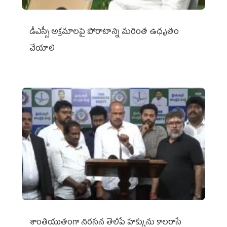
డీఎస్సీ అక్రమాలపై పోరాటాన్ని మరింత ఉధృతం
చేయాలి
శాంతియుతంగా నిరసన తెలిపే హక్కును కాలరాసే