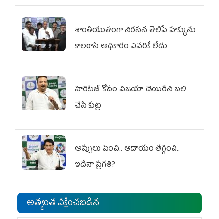
శాంతియుతంగా నిరసన తెలిపే హక్కును
కాలరాసే అధికారం ఎవరికీ లేదు
హెరిటేజ్ కోసం విజయా డెయిరీని బలి
చేసే కుట్ర‌
అప్పులు పెంచి.. ఆదాయం తగ్గించి..
ఇదేనా ప్రగతి?
అత్యంత వీక్షించబడిన