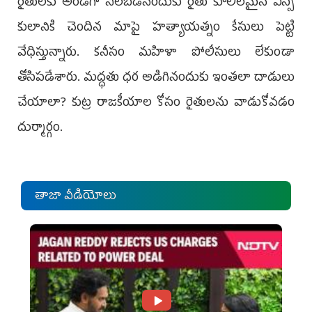
రైతుల‌కు అండ‌గా నిల‌బ‌డినందుకు రైతు కూలీల‌మైన ఎస్సీ
కులానికి చెందిన మాపై హ‌త్యాయ‌త్నం కేసులు పెట్టి
వేధిస్తున్నారు. క‌నీసం మ‌హిళా పోలీసులు లేకుండా
తోసిప‌డేశారు. మ‌ద్ధ‌తు ధ‌ర అడిగినందుకు ఇంత‌లా దాడులు
చేయాలా? కుట్ర రాజ‌కీయాల కోసం రైతుల‌ను వాడుకోవ‌డం
దుర్మార్గం.
తాజా వీడియోలు