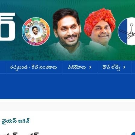
ర‌చ్చ‌బండ‌ - కోటి సంత‌కాలు
వీడియోలు
డౌన్ లోడ్స్
వైయస్‌ జగన్‌