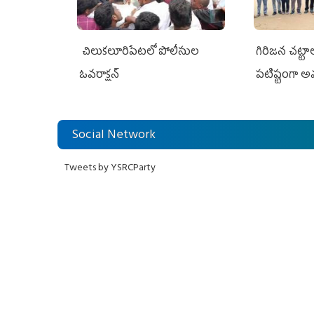
చిలుక‌లూరిపేట‌లో పోలీసుల
గిరిజన చట్ట
ఓవ‌రాక్ష‌న్‌
పటిష్టంగా 
Social Network
Tweets by YSRCParty