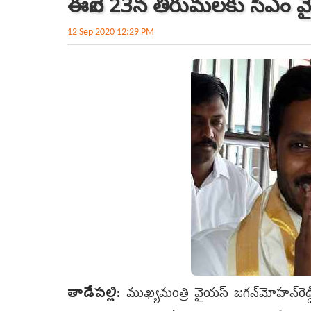
ఈనెల 23న తిరుమలకు సీఎం వై
12 Sep 2020 12:29 PM
తాడేపల్లి:
ముఖ్యమంత్రి వైయస్‌ జగన్‌మోహన్‌రెడ