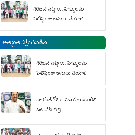
గిరిజన చట్టాలు, హక్కులను
పటిష్టంగా అమలు చేయాలి
అత్యంత వీక్షించబడిన
గిరిజన చట్టాలు, హక్కులను
పటిష్టంగా అమలు చేయాలి
హెరిటేజ్ కోసం విజయా డెయిరీని
బలి చేసే కుట్ర‌