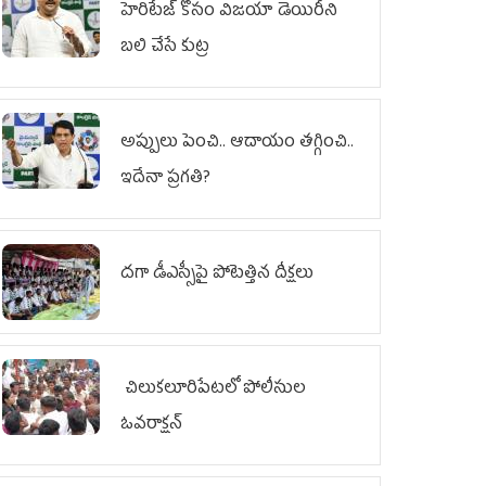
హెరిటేజ్ కోసం విజయా డెయిరీని
బలి చేసే కుట్ర‌
అప్పులు పెంచి.. ఆదాయం తగ్గించి..
ఇదేనా ప్రగతి?
దగా డీఎస్సీపై పోటెత్తిన దీక్షలు
చిలుక‌లూరిపేట‌లో పోలీసుల
ఓవ‌రాక్ష‌న్‌