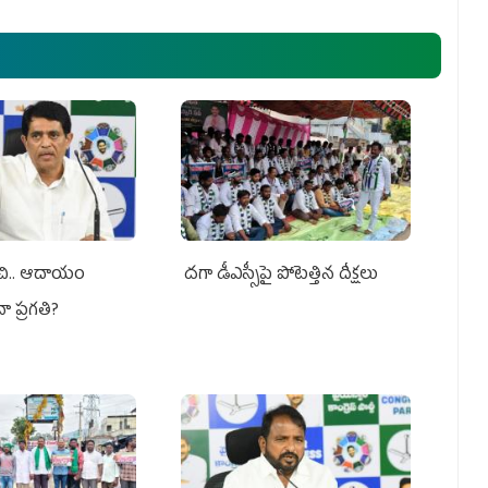
ంచి.. ఆదాయం
దగా డీఎస్సీపై పోటెత్తిన దీక్షలు
నా ప్రగతి?