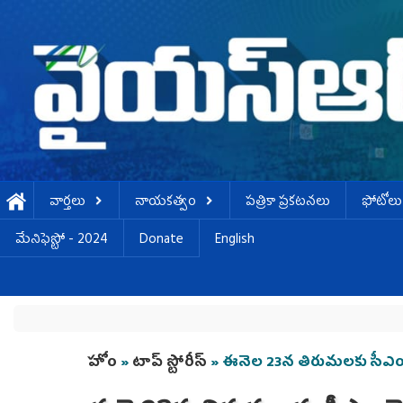
Skip to main content
వార్తలు
నాయకత్వం
పత్రికా ప్రకటనలు
ఫోటోలు
మేనిఫెస్టో - 2024
Donate
English
You are here
హోం
»
టాప్ స్టోరీస్
» ఈనెల 23న తిరుమలకు సీఎం 