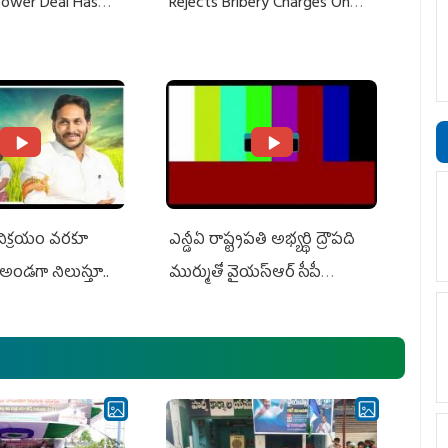
 Power Deal Has
Rejects Bribery Charges On
Do With Adani: YS
Adani, Threatens Defamation
ts US Charges
Suit Against Media Groups
 విక్రయం వరకూ
ఎన్డీఏ రాష్ట్ర‌ప‌తి అభ్య‌ర్థి ద్రౌప‌ది
అండగా నిలుస్తూ..
ముర్ముతో వైయ‌స్ఆర్ సీపీ
అధ్య‌క్షులు, సీఎం వైయ‌స్ జ‌గ‌న్,
ఎమ్మెల్యేలు, ఎంపీల స‌మావేశం