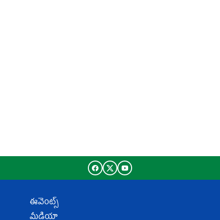
ఈవెంట్స్
మీడియా