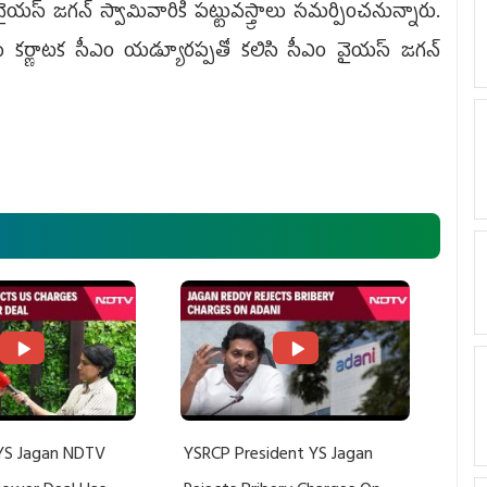
యస్‌ జగన్‌ స్వామివారికి పట్టువస్త్రాలు సమర్పించనున్నారు.
 కర్ణాటక సీఎం యడ్యూరప్పతో కలిసి సీఎం వైయస్‌ జగన్‌
YS Jagan NDTV
YSRCP President YS Jagan