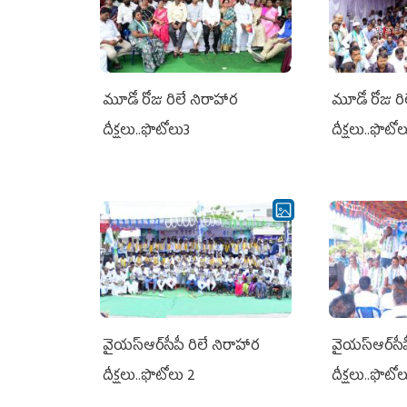
మూడో రోజు రిలే నిరాహార
మూడో రోజు రి
దీక్షలు..ఫొటోలు3
దీక్షలు..ఫొటో
వైయ‌స్ఆర్‌సీపీ రిలే నిరాహార
వైయ‌స్ఆర్‌సీ
దీక్షలు..ఫొటోలు 2
దీక్షలు..ఫొటో