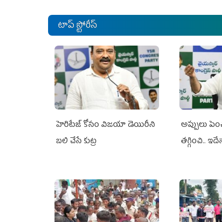
టాప్ స్టోరీస్
హెరిటేజ్ కోసం విజయా డెయిరీని
అప్పులు పె
బలి చేసే కుట్ర‌
తగ్గించి.. ఇదే