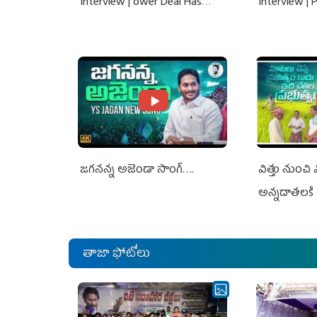
Interview | ower Deal Has
Interview |
Nothing To Do With Adani: YS
Nothing To 
Jagan Rejects US Charges
Jagan Rejec
జగనన్న అజెండా సాంగ్….
విత్తు నుంచి
అన్నదాతలకి 
తాజా ఫోటోలు