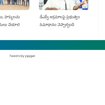
ాలు, హక్కులను
డీఎస్సీ అక్రమాలపై ప్రభుత్వం
అమలు చేయాలి
సమాధానం చెప్పాల్సిందే
Tweets by ysjagan