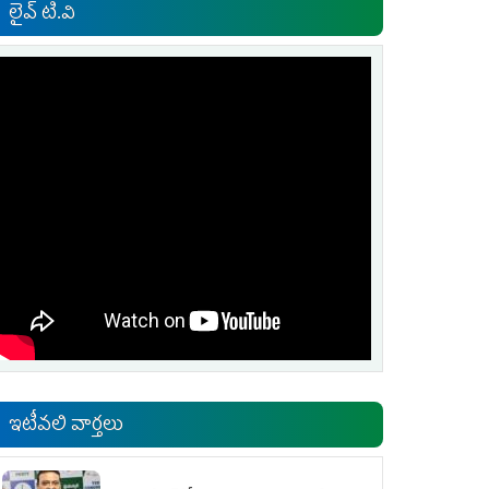
లైవ్ టి.వి
ఇటీవలి వార్తలు