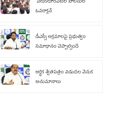
చిలుక‌లూరిపేట‌లో పోలీసుల
ఓవ‌రాక్ష‌న్‌
డీఎస్సీ అక్రమాలపై ప్రభుత్వం
సమాధానం చెప్పాల్సిందే
ఆర్థిక శ్వేతపత్రం విడుదల వెనుక
అనుమానాలు