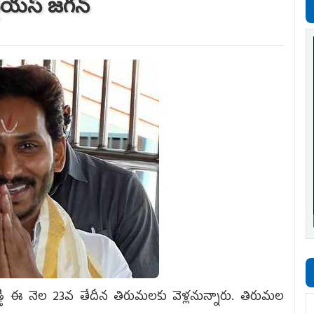
యస్‌ జగన్‌
్డి ఈ నెల 23వ తేదీన తిరుమలకు వెళ్లనున్నారు. తిరుమల