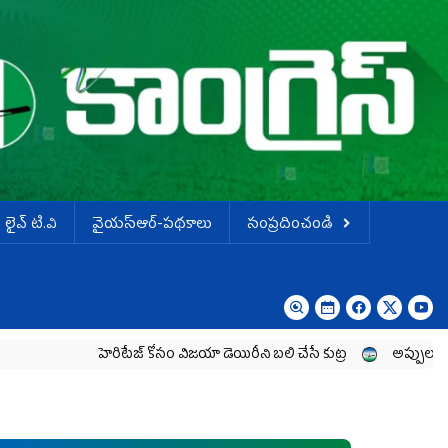
లైవ్ టి.వి
వైయస్ఆర్-పథకాలు
సంప్రదించండి
హెరిటేజ్ కోసం విజయా డెయిరీని బలి చేసే కుట్ర‌
అప్పులు పెంచి.. ఆదాయం