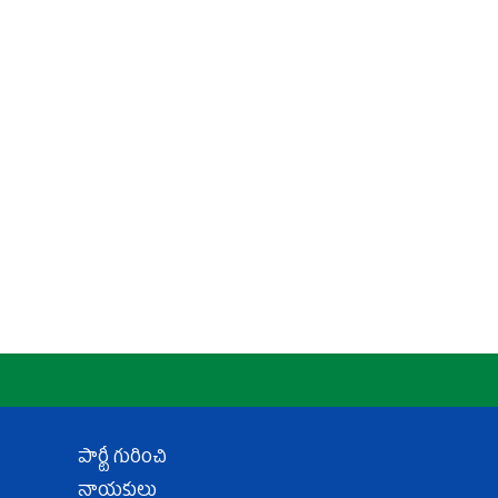
పార్టీ గురించి
నాయకులు