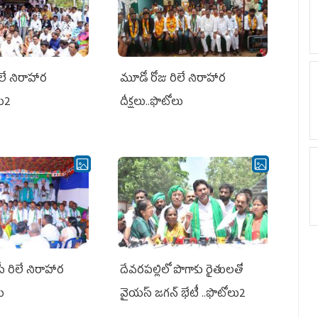
లే నిరాహార
మూడో రోజు రిలే నిరాహార
లు2
దీక్షలు..ఫొటోలు
పీ రిలే నిరాహార
దేవరపల్లిలో పొగాకు రైతులతో
లు
వైయస్ జగన్ భేటీ ..ఫొటోలు2