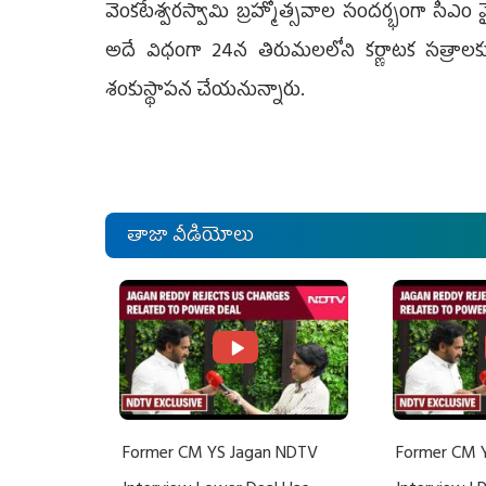
వెంకటేశ్వరస్వామి బ్రహ్మోత్సవాల సందర్భంగా సీఎం వై
అదే విధంగా 24న తిరుమలలోని కర్ణాటక సత్రాలకు
శంకుస్థాపన చేయనున్నారు.
తాజా వీడియోలు
Former CM YS Jagan NDTV
Former CM 