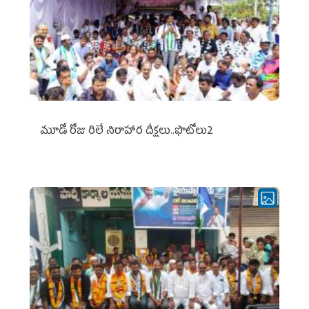
మూడో రోజు రిలే నిరాహార దీక్షలు..ఫొటోలు2