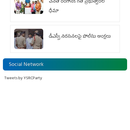
చేనేత రంగానికి గత ప్రభుత్వంలో
ధీమా
డీఎస్సీ నిరసనలపై పోలీసు ఆంక్షలు
Social Network
Tweets by YSRCParty