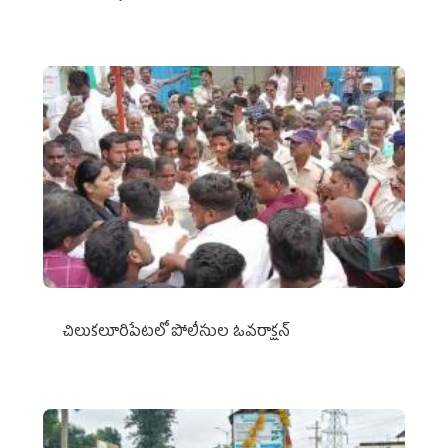
చిలుక‌లూరిపేట‌లో పోలీసుల ఓవ‌రాక్ష‌న్‌