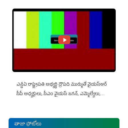
ఎన్డీఏ రాష్ట్ర‌ప‌తి అభ్య‌ర్థి ద్రౌప‌ది ముర్ముతో వైయ‌స్ఆర్
సీపీ అధ్య‌క్షులు, సీఎం వైయ‌స్ జ‌గ‌న్, ఎమ్మెల్యేలు,
ఎంపీల స‌మావేశం
తాజా ఫోటోలు