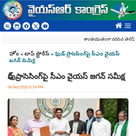
Skip to main content
????
శాంతియుతంగా నిరసన తెలిపే హక్కును
You are here
హోం
»
టాప్ స్టోరీస్
» ఫుడ్‌ ప్రాసెసింగ్‌పై సీఎం వైయస్‌
జగన్‌ సమీక్ష
ఫుడ్‌ ప్రాసెసింగ్‌పై సీఎం వైయస్‌ జగన్‌ సమీక్ష
04 Sep 2020 6:14 PM