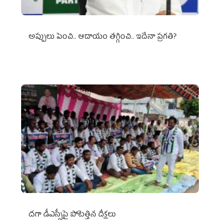
అప్పులు పెంచి.. ఆదాయం తగ్గించి.. ఇదేనా ప్రగతి?
దగా డీఎస్సీపై పోటెత్తిన దీక్షలు