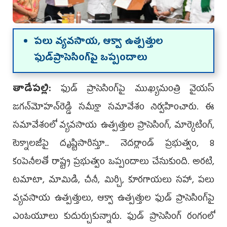
పలు వ్యవసాయ, ఆక్వా ఉత్పత్తుల
ఫుడ్‌ప్రాసెసింగ్‌పై ఒప్పందాలు
తాడేపల్లి:
ఫుడ్‌ ప్రాసెసింగ్‌పై ముఖ్యమంత్రి వైయస్‌
జగన్‌మోహన్‌రెడ్డి సమీక్షా సమావేశం నిర్వహించారు. ఈ
సమావేశంలో వ్యవసాయ ఉత్పత్తుల ప్రాసెసింగ్, మార్కెటింగ్,
టెక్నాలజీపై దృష్టిసారిస్తూ.. నెదర్లాండ్‌ ప్రభుత్వం, 8
కంపెనీలతో రాష్ట్ర ప్రభుత్వం ఒప్పందాలు చేసుకుంది. అరటి,
టమాటా, మామిడి, చీనీ, మిర్చి, కూరగాయలు సహా, పలు
వ్యవసాయ ఉత్పత్తులు, ఆక్వా ఉత్పత్తుల ఫుడ్‌ ప్రాసెసింగ్‌పై
ఎంఓయూలు కుదుర్చుకున్నారు. ఫుడ్‌ ప్రాసెసింగ్‌ రంగంలో