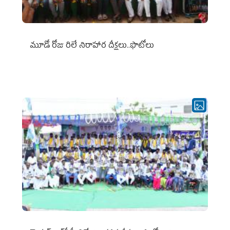
మూడో రోజు రిలే నిరాహార దీక్షలు..ఫొటోలు