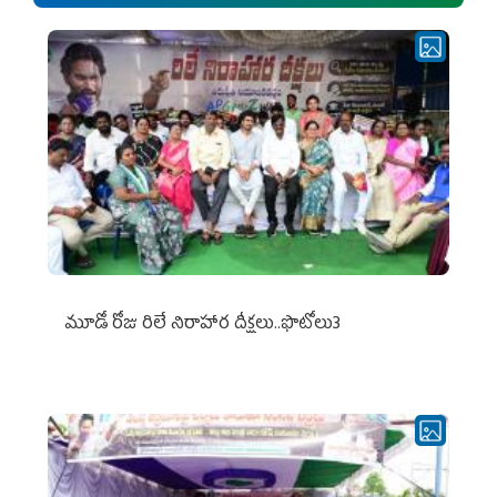
మూడో రోజు రిలే నిరాహార దీక్షలు..ఫొటోలు3