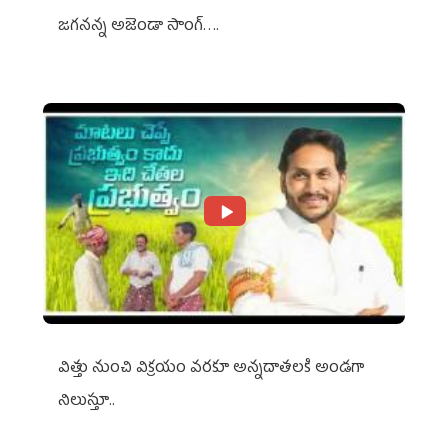
జగనన్న అజెండా సాంగ్….
విత్తు నుంచి విక్రయం వరకూ అన్నదాతలకి అండగా
నిలుస్తూ..