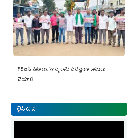
గిరిజన చట్టాలు, హక్కులను పటిష్టంగా అమలు
చేయాలి
లైవ్ టి.వి