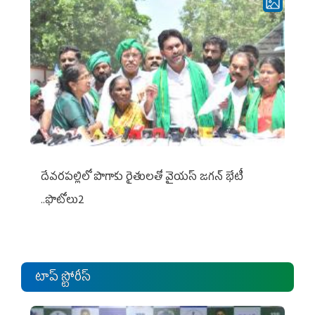
దేవరపల్లిలో పొగాకు రైతులతో వైయస్ జగన్ భేటీ
..ఫొటోలు2
టాప్ స్టోరీస్