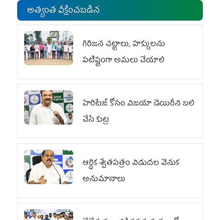
అత్యంత వీక్షించబడిన
గిరిజన చట్టాలు, హక్కులను
పటిష్టంగా అమలు చేయాలి
హెరిటేజ్ కోసం విజయా డెయిరీని బలి
చేసే కుట్ర‌
ఆర్థిక శ్వేతపత్రం విడుదల వెనుక
అనుమానాలు