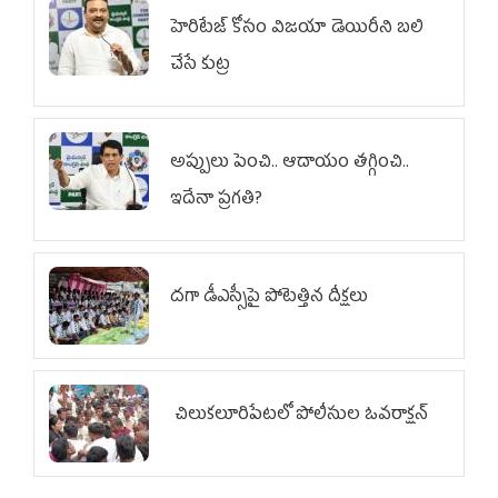
హెరిటేజ్ కోసం విజయా డెయిరీని బలి
చేసే కుట్ర‌
అప్పులు పెంచి.. ఆదాయం తగ్గించి..
ఇదేనా ప్రగతి?
దగా డీఎస్సీపై పోటెత్తిన దీక్షలు
చిలుక‌లూరిపేట‌లో పోలీసుల ఓవ‌రాక్ష‌న్‌