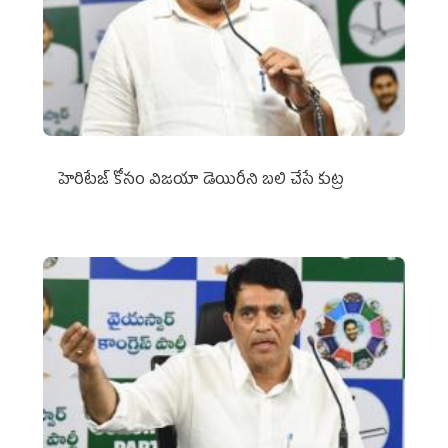
హెరిటేజ్ కోసం విజయా డెయిరీని బలి చేసే కుట్ర‌