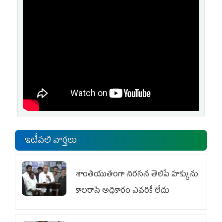
ఇటీవలి వార్తలు
శాంతియుతంగా నిరసన తెలిపే హక్కును
కాలరాసే అధికారం ఎవరికీ లేదు