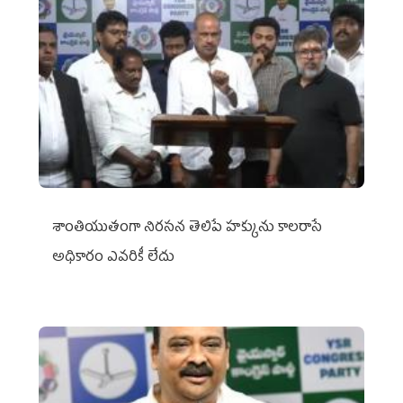
శాంతియుతంగా నిరసన తెలిపే హక్కును కాలరాసే
అధికారం ఎవరికీ లేదు