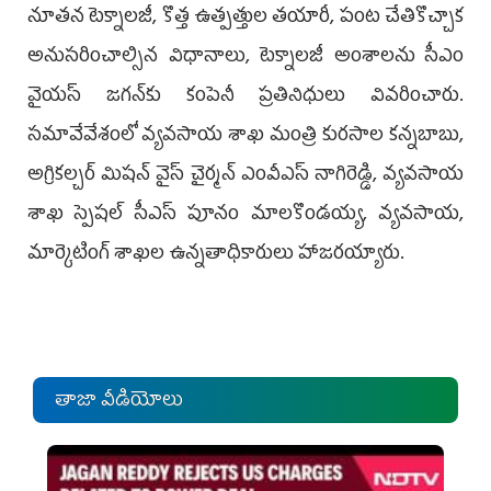
నూతన టెక్నాలజీ, కొత్త ఉత్పత్తుల తయారీ, పంట చేతికొచ్చాక
అనుసరించాల్సిన విధానాలు, టెక్నాలజీ అంశాలను సీఎం
వైయస్‌ జగన్‌కు కంపెనీ ప్రతినిధులు వివరించారు.
సమావేవేశంలో వ్యవసాయ శాఖ మంత్రి కురసాల కన్నబాబు,
అగ్రికల్చర్‌ మిషన్‌ వైస్‌ చైర్మన్‌ ఎంవీఎస్‌ నాగిరెడ్డి, వ్యవసాయ
శాఖ స్పెషల్‌ సీఎస్‌ పూనం మాలకొండయ్య, వ్యవసాయ,
మార్కెటింగ్‌ శాఖల ఉన్నతాధికారులు హాజరయ్యారు.
తాజా వీడియోలు