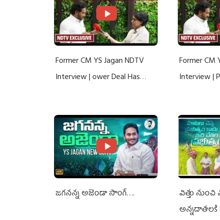
Former CM YS Jagan NDTV
Former CM 
Interview | ower Deal Has
Interview |
Nothing To Do With Adani: YS
Nothing To 
Jagan Rejects US Charges
Jagan Rejec
జగనన్న అజెండా సాంగ్….
విత్తు నుంచి
అన్నదాతలకి 