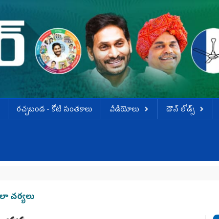
ర‌చ్చ‌బండ‌ - కోటి సంత‌కాలు
వీడియోలు
డౌన్ లోడ్స్
లా చర్యలు