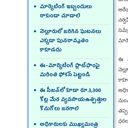
జగన్
మార్కెటింగ్‌ ఇబ్బందులు
అరే
రాకుండా చూడాలి
నిర్
సమీక
నెల్లూరులో జరిగిన ఘటనలు
ఎక్కడా పునరావృతం
మార్
కాకూడదు
ఈ స
ఈ–మార్కెటింగ్‌ ప్లాట్‌ఫాంపై
నెల్
మరింత ఫోకస్‌ పెట్టండి
కాకూ
ఈ సీజన్‌లో కూడా రూ.3,300
అధిక
కోట్ల మేర వ్యవసాయఉత్పత్తుల
నుం
కొనుగోలు జరగాలి
తప్ప
ధరలప
అధికారులకు ముఖ్యమంత్రి