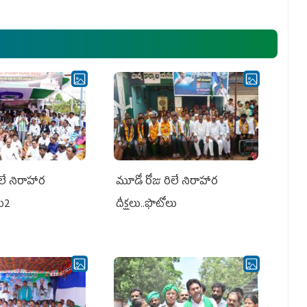
అధ్య‌క్షులు, సీఎం వైయ‌స్ జ‌గ‌న్,
ఎమ్మెల్యేలు, ఎంపీల స‌మావేశం
లే నిరాహార
మూడో రోజు రిలే నిరాహార
లు2
దీక్షలు..ఫొటోలు