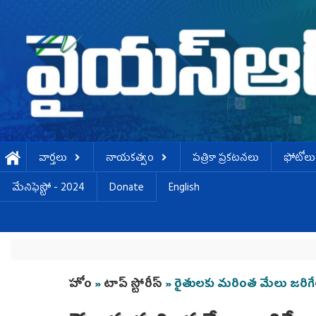
Skip to main content
వార్తలు
నాయకత్వం
పత్రికా ప్రకటనలు
ఫోటోలు
మేనిఫెస్టో - 2024
Donate
English
You are here
హోం
»
టాప్ స్టోరీస్
» రైతులకు మరింత మేలు జరిగే