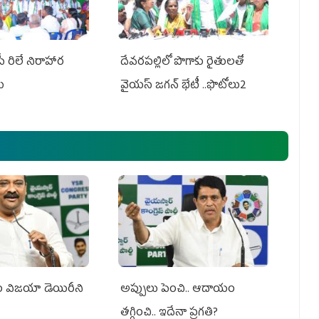
పీ రిలే నిరాహార
దేవరపల్లిలో పొగాకు రైతులతో
లు
వైయస్ జగన్ భేటీ ..ఫొటోలు2
సం విజయా డెయిరీని
అప్పులు పెంచి.. ఆదాయం
తగ్గించి.. ఇదేనా ప్రగతి?