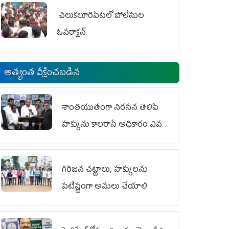
చిలుక‌లూరిపేట‌లో పోలీసుల
ఓవ‌రాక్ష‌న్‌
అత్యంత వీక్షించబడిన
శాంతియుతంగా నిరసన తెలిపే
హక్కును కాలరాసే అధికారం ఎవరికీ
లేదు
గిరిజన చట్టాలు, హక్కులను
పటిష్టంగా అమలు చేయాలి