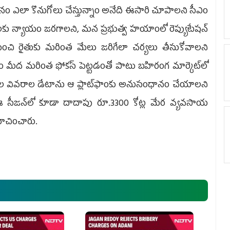
ా మనం ఎలా కొనుగోలు చేస్తున్నాం అనేది ఈసారి చూపాలని సీఎం
ులకు న్యాయం జరగాలని, మన ప్రభుత్వ హయాంలో రెప్యుటేషన్‌
ు పెంచి రైతుకు మరింత మేలు జరిగేలా చర్యలు తీసుకోవాలని
ఫాం మీద మరింత ఫోకస్‌ పెట్టడంతో పాటు బహిరంగ మార్కెట్‌లో
ుల వివరాల డేటాను ఆ ప్లాట్‌ఫాంకు అనుసంధానం చేయాలని
ఈ సీజన్‌లో కూడా దాదాపు రూ.3300 కోట్ల మేర వ్యవసాయ
సూచించారు.