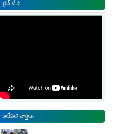
లైవ్ టి.వి
ఇటీవలి వార్తలు