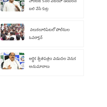
హెరిటేజ్ కోసం విజయా డెయిరీని
బలి చేసే కుట్ర‌
చిలుక‌లూరిపేట‌లో పోలీసుల
ఓవ‌రాక్ష‌న్‌
ఆర్థిక శ్వేతపత్రం విడుదల వెనుక
అనుమానాలు