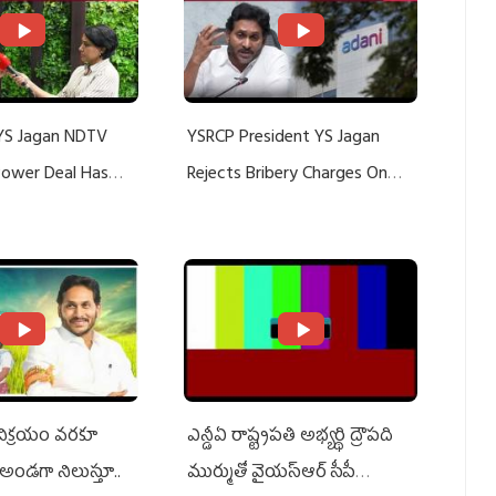
YS Jagan NDTV
YSRCP President YS Jagan
 Power Deal Has
Rejects Bribery Charges On
Do With Adani: YS
Adani, Threatens Defamation
ts US Charges
Suit Against Media Groups
 విక్రయం వరకూ
ఎన్డీఏ రాష్ట్ర‌ప‌తి అభ్య‌ర్థి ద్రౌప‌ది
అండగా నిలుస్తూ..
ముర్ముతో వైయ‌స్ఆర్ సీపీ