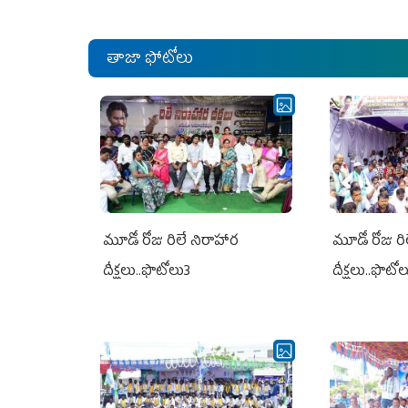
తాజా ఫోటోలు
మూడో రోజు రిలే నిరాహార
మూడో రోజు రి
దీక్షలు..ఫొటోలు3
దీక్షలు..ఫొటో