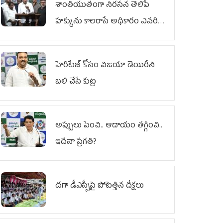
శాంతియుతంగా నిరసన తెలిపే
హక్కును కాలరాసే అధికారం ఎవరికీ
లేదు
హెరిటేజ్ కోసం విజయా డెయిరీని
బలి చేసే కుట్ర‌
అప్పులు పెంచి.. ఆదాయం తగ్గించి..
ఇదేనా ప్రగతి?
దగా డీఎస్సీపై పోటెత్తిన దీక్షలు