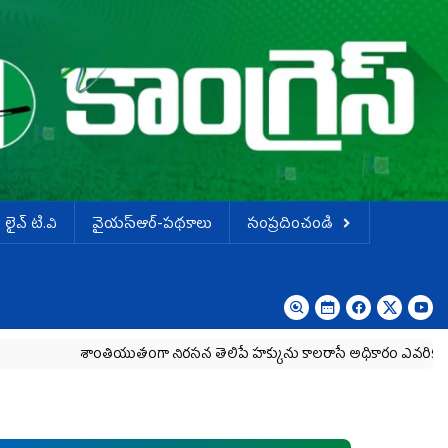
లైవ్ టి.వి
వైయస్ఆర్-పథకాలు
సంప్రదించండి
శాంతియుతంగా నిరసన తెలిపే హక్కును కాలరాసే అధికారం ఎవరికీ లేదు
హెర