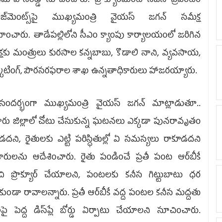
‌మోహన్‌రెడ్డి సూచించారు. ప్రొక్యూర్‌మెంట్‌ సీజన్‌ ప్రిపరేటరీ
ంజ్‌మెంట్స్‌పై ముఖ్యమంత్రి వైయస్‌ జగన్‌ సమీక్ష
వహించారు. తాడేపల్లిలోని సీఎం క్యాంపు కార్యాలయంలో జరిగిన
్షకు మంత్రులు కురసాల కన్నబాబు, కొడాలి నాని, వ్యవసాయ,
కెటింగ్, పౌరసరఫరాల శాఖ ఉన్నతాధికారులు హాజరయ్యారు.
ందర్భంగా ముఖ్యమంత్రి వైయస్‌ జగన్‌ మాట్లాడుతూ..
లూరు జిల్లాలో చోటు చేసుకున్న ఘటనలు ఎక్కడా పునరావృతం
డదని, రైతులకు ఎట్టి పరిస్ధితుల్లో ఏ సమస్యలు రాకూడదని
ారులను ఆదేశించారు. రైతు పండించే ప్రతీ పంట ఆర్‌బీకే
చి ప్రొక్యూర్‌ చేయాలని, పంటలకు కనీస గిట్టుబాటు ధర
కుండా రావాలన్నారు. ప్రతీ ఆర్‌బీకే వద్ద పంటల కనీస మద్దతు
ై పెద్ద డిస్‌ప్లే బోర్డు ఏర్పాటు చేయాలని సూచించారు.