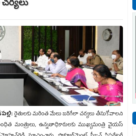
 చర్యలు
పల్లి:
రైతులకు మరింత మేలు జరిగేలా చర్యలు తీసుకోవాలని
ంధిత మంత్రులు, ఉన్నతాధికారులకు ముఖ్యమంత్రి వైయస్‌