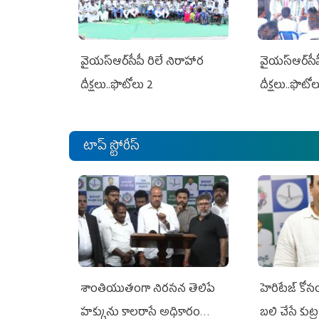
వైయ‌స్ఆర్‌సీపీ రిలే నిరాహార
వైయ‌స్ఆర్‌సీ
దీక్షలు..ఫొటోలు 2
దీక్షలు..ఫొటో
టాప్ స్టోరీస్
శాంతియుతంగా నిరసన తెలిపే
హెరిటేజ్ కో
హక్కును కాలరాసే అధికారం
బలి చేసే కుట్ర‌