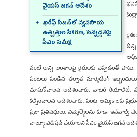
భవిష
వైయస్‌ జగన్‌ ఆదేశం
కేంద
ఖరీఫ్‌ సీజన్‌లో వ్యవసాయ
ఉత్పత్తుల సేకరణ, సన్నద్ధతపై
రైత
సీఎం సమీక్ష
దీన్
అధిక
వంటి అన్ని అంశాలపై రైతులకు చెప్పడంతో పాటు, ఆ
పంటలు పండిన తర్వాత మార్కెటింగ్‌ ఇబ్బందులు రా
చూసుకోవాలని ఆదేశించారు. వాటర్‌ రియాలిటీ, 
కల్పించాలని ఆదేశించారు. పంట అమ్మకాలకు ప్రభుత్వ
ప్రజా ప్రతినిధులు, ఎమ్మెల్యేలను కూడా ఇన్‌వాల్వ్‌ చేయాల
వాల్యూ ఎడిషన్‌ చేయాలని సీఎం వైయస్‌ జగన్‌ ఆదే