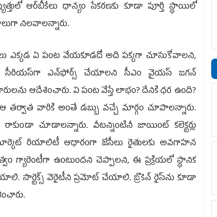
్యత్తులో ఆర్‌బీకేలు ధాన్యం సేకరణకు కూడా పూర్తి స్థాయిలో
్రాలుగా నిలవాలన్నారు.
ులు ఎక్కడ ఏ పంట వేయకూడదో అది పక్కగా చూసుకోవాలని,
ని సీరియస్‌గా ఎన్‌ఫోర్స్‌ చేయాలని సీఎం వైయస్‌ జగన్‌
ారులను ఆదేశించారు. ఏ పంట వేస్తే లాభం? దేనికి ధర ఉంది?
 తర్వాత వారికి అంతే డబ్బు వచ్చే మార్గం చూపాలన్నారు.
కుండా చూడాలన్నారు. వీటన్నింటినీ జాయింట్‌ కలెక్టర్లు
మార్కెట్‌ రియాలిటీ ఆధారంగా జేసీలు రైతులకు అవగాహన
ం గ్యారెంటీగా ఉంటుందని చెప్పాలని, ఈ ప్రక్రియలో స్థానిక
ి. సార్టెక్స్‌ వెరైటీని ప్రమోట్‌ చేయాలి. బ్రొకెన్‌ రైస్‌ను కూడా
శించారు.