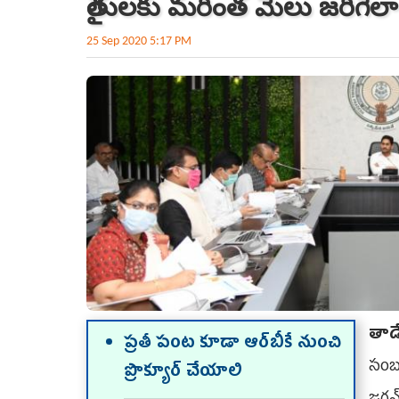
రైతులకు మరింత మేలు జరిగేలా
25 Sep 2020 5:17 PM
తాడే
ప్రతీ పంట కూడా ఆర్‌బీకే నుంచి
సంబ
ప్రొక్యూర్‌ చేయాలి