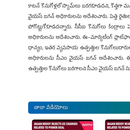
కాటన్‌ కొనుగోళ్లలో స్కామ్‌లు జరగకూడదని, కొత్తగ
వైయస్‌ జగన్‌ అధికారులను ఆదేశించారు. పత్తి రైత
పోగొట్టుకోకూడదన్నారు. సీసీఐ కొనుగోలు కేంద్రాల
అధికారులను ఆదేశించారు. ఈ–మార్కెటింగ్‌ ప్లాట్‌
ధాన్యం, ఇతర వ్యవసాయ ఉత్పత్తుల కొనుగోలుదార
అధికారులను సీఎం వైయస్‌ జగన్‌ ఆదేశించారు. 
ఉత్పత్తుల కొనుగోలు జరగాలని సీఎం వైయస్‌ జగన్‌ 
తాజా వీడియోలు