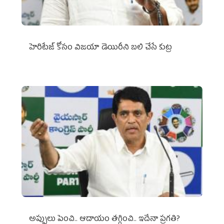
హెరిటేజ్ కోసం విజయా డెయిరీని బలి చేసే కుట్ర‌
అప్పులు పెంచి.. ఆదాయం తగ్గించి.. ఇదేనా ప్రగతి?