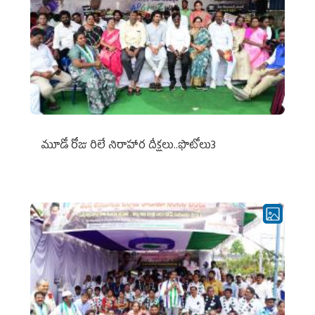
మూడో రోజు రిలే నిరాహార దీక్షలు..ఫొటోలు3