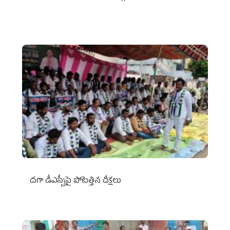
దగా డీఎస్సీపై పోటెత్తిన దీక్షలు