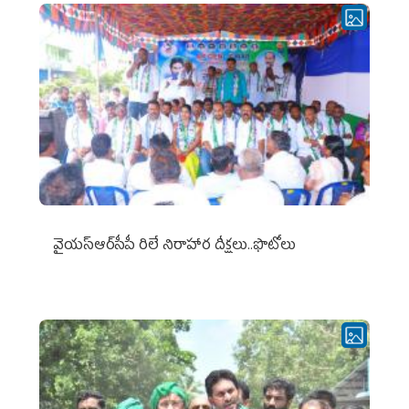
వైయ‌స్ఆర్‌సీపీ రిలే నిరాహార దీక్షలు..ఫొటోలు