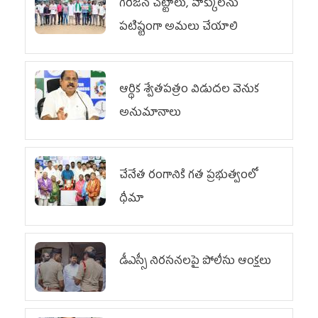
గిరిజన చట్టాలు, హక్కులను
పటిష్టంగా అమలు చేయాలి
ఆర్థిక శ్వేతపత్రం విడుదల వెనుక
అనుమానాలు
చేనేత రంగానికి గత ప్రభుత్వంలో
ధీమా
డీఎస్సీ నిరసనలపై పోలీసు ఆంక్షలు