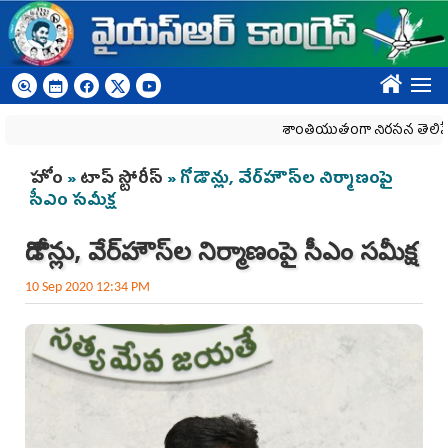
Skip to main content
????
శాంతియుతంగా నిరసన తెలిపే హక్కును
You are here
హోం
»
టాప్ స్టోరీస్
» గోడౌన్లు, వేర్‌హౌస్‌ల నిర్మాణంపై
సీఎం సమీక్ష
గోడౌన్లు, వేర్‌హౌస్‌ల నిర్మాణంపై సీఎం సమీక్ష
10 Sep 2020 12:34 PM