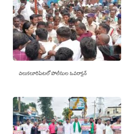
చిలుక‌లూరిపేట‌లో పోలీసుల ఓవ‌రాక్ష‌న్‌