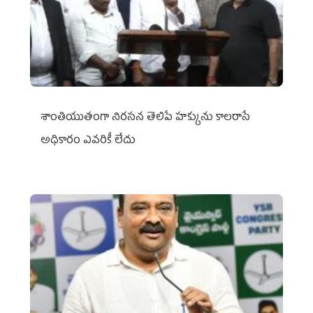
శాంతియుతంగా నిరసన తెలిపే హక్కును కాలరాసే
అధికారం ఎవరికీ లేదు