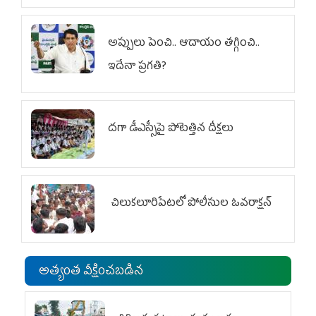
అప్పులు పెంచి.. ఆదాయం తగ్గించి..
ఇదేనా ప్రగతి?
దగా డీఎస్సీపై పోటెత్తిన దీక్షలు
చిలుక‌లూరిపేట‌లో పోలీసుల ఓవ‌రాక్ష‌న్‌
అత్యంత వీక్షించబడిన