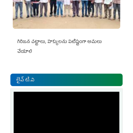
గిరిజన చట్టాలు, హక్కులను పటిష్టంగా అమలు
చేయాలి
లైవ్ టి.వి