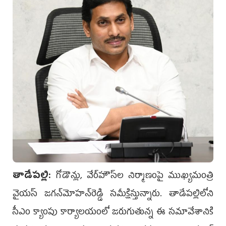
తాడేపల్లి:
గోడౌన్లు, వేర్‌హౌస్‌ల నిర్మాణంపై ముఖ్యమంత్రి
వైయస్‌ జగన్‌మోహన్‌రెడ్డి సమీక్షిస్తున్నారు. తాడేపల్లిలోని
సీఎం క్యాంపు కార్యాలయంలో జరుగుతున్న ఈ సమావేశానికి