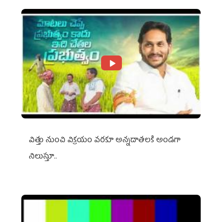
విత్తు నుంచి విక్రయం వరకూ అన్నదాతలకి అండగా
నిలుస్తూ..