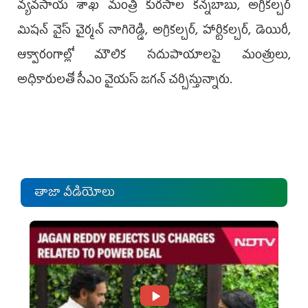
వ్యవసాయ శాఖ మంత్రి కురసాల కన్నబాబు, అగ్రికల్చర్‌
మిషన్‌ వైస్‌ చైర్మన్‌ నాగిరెడ్డి, అగ్రికల్చర్, హార్టికల్చర్, డెయిరీ,
ఆక్వారంగాల్లో మౌలిక సదుపాయాలపై మంత్రులు,
అధికారులతో సీఎం వైయస్‌ జగన్‌ చర్చిస్తున్నారు.
తాజా వీడియోలు