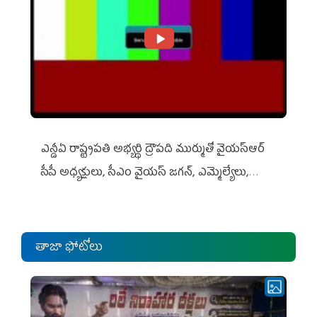
ఎన్డీఏ రాష్ట్ర‌ప‌తి అభ్య‌ర్థి ద్రౌప‌ది ముర్ముతో వైయ‌స్ఆర్
సీపీ అధ్య‌క్షులు, సీఎం వైయ‌స్ జ‌గ‌న్, ఎమ్మెల్యేలు,
ఎంపీల స‌మావేశం
తాజా ఫోటోలు