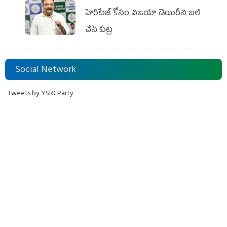
హెరిటేజ్ కోసం విజయా డెయిరీని బలి
చేసే కుట్ర‌
Social Network
Tweets by YSRCParty