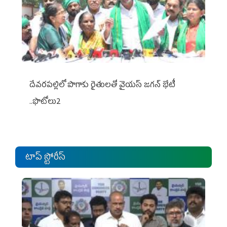
దేవరపల్లిలో పొగాకు రైతులతో వైయస్ జగన్ భేటీ
..ఫొటోలు2
టాప్ స్టోరీస్