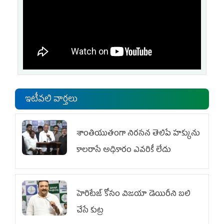
ఇటీవలి వార్తలు
శాంతియుతంగా నిరసన తెలిపే హక్కును
కాలరాసే అధికారం ఎవరికీ లేదు
హెరిటేజ్ కోసం విజయా డెయిరీని బలి
చేసే కుట్ర‌