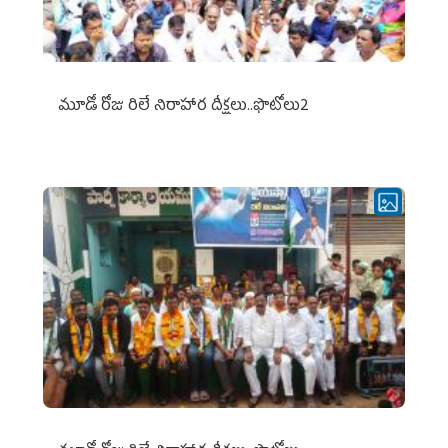
మూడో రోజు రిలే నిరాహార దీక్షలు..ఫొటోలు2