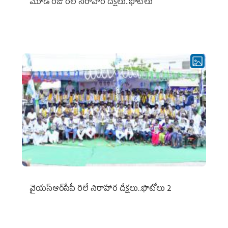
మూడో రోజు రిలే నిరాహార దీక్షలు..ఫొటోలు
వైయ‌స్ఆర్‌సీపీ రిలే నిరాహార దీక్షలు..ఫొటోలు 2