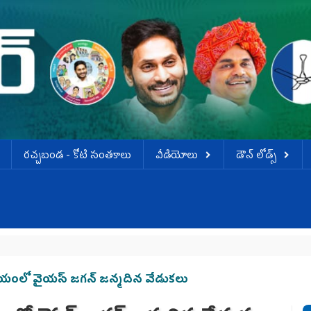
ర‌చ్చ‌బండ‌ - కోటి సంత‌కాలు
వీడియోలు
డౌన్ లోడ్స్
ాలయంలో వైయ‌స్ జ‌గ‌న్ జ‌న్మ‌దిన వేడుక‌లు