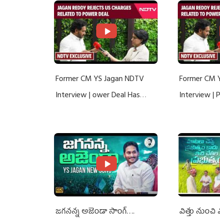
Former CM YS Jagan NDTV
Former CM 
Interview | ower Deal Has
Interview |
Nothing To Do With Adani: YS
Nothing To 
Jagan Rejects US Charges
Jagan Rejec
జగనన్న అజెండా సాంగ్….
విత్తు నుంచి