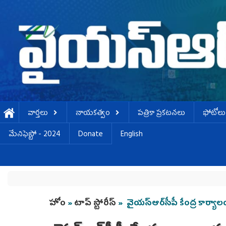
Skip to main content
వార్తలు
నాయకత్వం
పత్రికా ప్రకటనలు
ఫోటోలు
మేనిఫెస్టో - 2024
Donate
English
You are here
హోం
»
టాప్ స్టోరీస్
» వైయ‌స్ఆర్‌సీపీ కేంద్ర కార్య