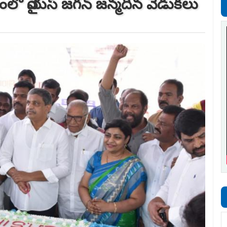
లో వైయ‌స్ జ‌గ‌న్ జ‌న్మ‌దిన వేడుక‌లు