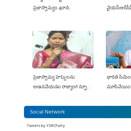
ప్రజాస్వామ్యం ఖూనీ..
వైయ‌స్ఆర్‌స
ప్రజాస్వామ్య హక్కులను
భారతి సిమెంట్
అణచివేయడం రాజ్యాంగ స్ఫూర్తికి
మూసివేయించ
విరుద్ధం
లోకేశ్ కుట్ర
Social Network
Tweets by YSRCParty