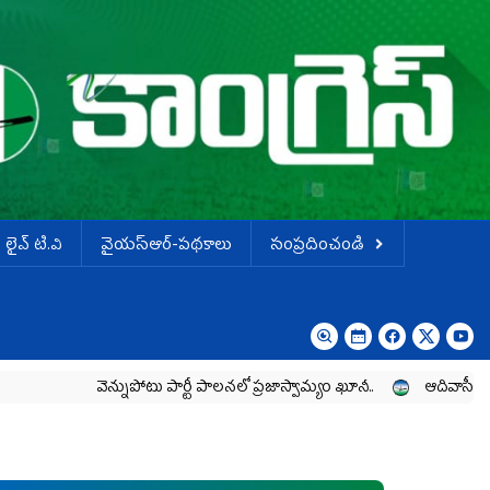
లైవ్ టి.వి
వైయస్ఆర్-పథకాలు
సంప్రదించండి
వెన్నుపోటు పార్టీ పాలనలో ప్రజాస్వామ్యం ఖూనీ..
ఆదివాసీల పోరాటానికి వై