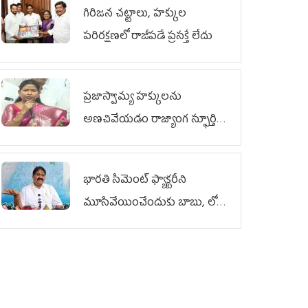
గిరిజన చట్టాలు, హక్కుల
పరిరక్షణలో రాజీపడే ప్రసక్తే లేదు
ప్రజాస్వామ్య హక్కులను
అణచివేయడం రాజ్యాంగ స్ఫూర్తికి
విరుద్ధం
భారతి సిమెంట్ ఫ్యాక్టరీని
మూసివేయించేందుకు బాబు, లోకేశ్
కుట్ర