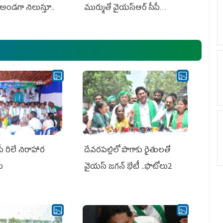
అండగా నిలుస్తూ..
ముర్ముతో వైయ‌స్ఆర్ సీపీ
అధ్య‌క్షులు, సీఎం వైయ‌స్ జ‌గ‌న్,
ఎమ్మెల్యేలు, ఎంపీల స‌మావేశం
పీ రిలే నిరాహార
దేవరపల్లిలో పొగాకు రైతులతో
లు
వైయస్ జగన్ భేటీ ..ఫొటోలు2