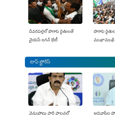
దేవరపల్లిలో పొగాకు రైతులతో
పొగాకు రైతుల‌
వైయస్ జగన్ భేటీ
ముఖాముఖి.
టాప్ స్టోరీస్
వెన్నుపోటు పార్టీ పాలనలో
ఆదివాసీల పో