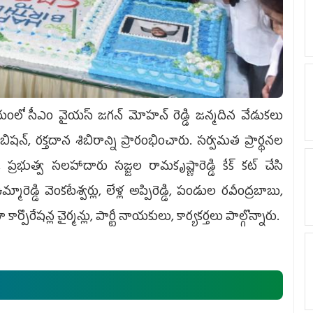
ర్యాలయంలో సీఎం వైయ‌స్‌ జగన్ మోహ‌న్ రెడ్డి జన్మదిన వేడుకలు
ిషన్‌, రక్తదాన శిబిరాన్ని ప్రారంభించారు. సర్వమత ప్రార్థనల
, ప్ర‌భుత్వ స‌ల‌హాదారు సజ్జల రామకృష్ణారెడ్డి కేక్ క‌ట్ చేసి
ారెడ్డి వెంక‌టేశ్వ‌ర్లు, లేళ్ల అప్పిరెడ్డి, పండుల ర‌వీంద్ర‌బాబు,
ొరేష‌న్ల చైర్మ‌న్లు, పార్టీ నాయ‌కులు, కార్య‌క‌ర్త‌లు పాల్గొన్నారు.