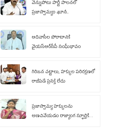
వెన్నుపోటు పార్టీ పాలనలో
ప్రజాస్వామ్యం ఖూనీ..
ఆదివాసీల పోరాటానికి
వైయ‌స్ఆర్‌సీపీ సంఘీభావం
గిరిజన చట్టాలు, హక్కుల పరిరక్షణలో
రాజీపడే ప్రసక్తే లేదు
ప్రజాస్వామ్య హక్కులను
అణచివేయడం రాజ్యాంగ స్ఫూర్తికి
విరుద్ధం