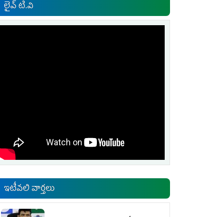
లైవ్ టి.వి
ఇటీవలి వార్తలు