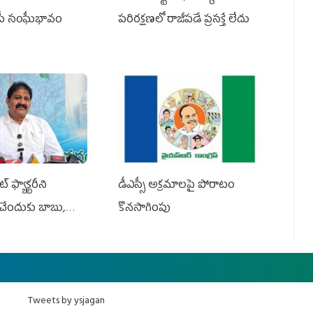
ీపీ సంఘీభావం
పరిరక్షణలో రాజీపడే ప్రసక్తే లేదు
 ఫ్యాక్టరీని
డీఎస్సీ అక్రమాలపై పోరాటం
ేందుకు బాబు,
కొనసాగింపు
Tweets by ysjagan