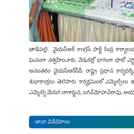
తాడేప‌ల్లి: వైయ‌స్ఆర్ కాంగ్రెస్ పార్టీ కేంద్ర కా
ఘనంగా నిర్వహించారు. వేడుకల్లో భాగంగా ఫొటో ఎగ్జిబ
అనంతరం వైయ‌స్ఆర్‌సీపీ రాష్ట్ర ప్ర‌ధాన కార్య‌ద‌ర్శి
శుభాకాంక్షలు తెలిపారు. కార్య‌క్ర‌మంలో ఎమ్మెల్సీలు ఉమ్మ
ఎమ్మెల్యే మేరుగ నాగార్జున‌, జ‌గ‌న్‌మోహ‌న్‌రావు, ఆయా కార్ప
తాజా వీడియోలు