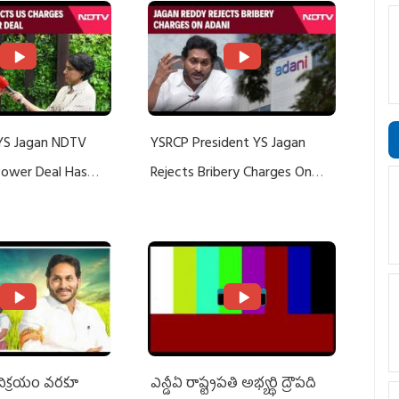
YS Jagan NDTV
YSRCP President YS Jagan
 Power Deal Has
Rejects Bribery Charges On
Do With Adani: YS
Adani, Threatens Defamation
ts US Charges
Suit Against Media Groups
 విక్రయం వరకూ
ఎన్డీఏ రాష్ట్ర‌ప‌తి అభ్య‌ర్థి ద్రౌప‌ది