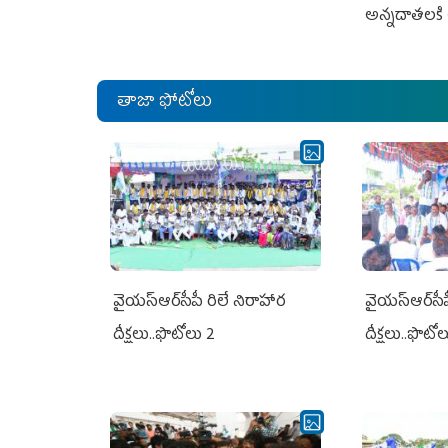
అన్నదాతలకి 
తాజా ఫోటోలు
వైయ‌స్ఆర్‌సీపీ రిలే నిరాహార
వైయ‌స్ఆర్‌సీ
దీక్షలు..ఫొటోలు 2
దీక్షలు..ఫొటో