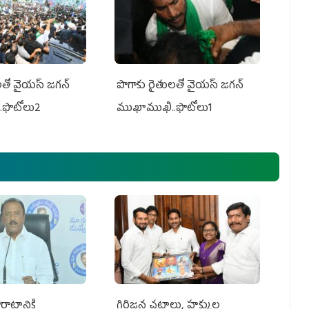
తో వైయ‌స్ జ‌గ‌న్
పొగాకు రైతుల‌తో వైయ‌స్ జ‌గ‌న్
.ఫొటోలు2
ముఖాముఖి..ఫొటోలు1
రాటానికి
గిరిజన చట్టాలు, హక్కుల