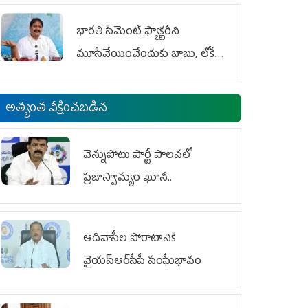
భారతి సిమెంట్ ఫ్యాక్టరీని
మూసివేయించేందుకు బాబు, లోకేశ్
కుట్ర
అత్యంత వీక్షించబడిన
వెన్నుపోటు పార్టీ పాలనలో
ప్రజాస్వామ్యం ఖూనీ..
ఆదివాసీల పోరాటానికి
వైయ‌స్ఆర్‌సీపీ సంఘీభావం