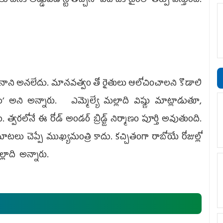
ీనికి అడ్డుపడి స్టే తెచ్చినా ఏదో ఒక టైంలో తీర్పు వస్తుంది.
ి నాని అనలేదు. మానవత్వం తో రైతులు ఆలోచించాలని కొడాలి
’ అని అన్నారు. ఎమ్మెల్యే మల్లాది విష్ణు మాట్లాడుతూ,
త్వరలోనే ఈ రోడ్ అండర్ బ్రిడ్జ్ నిర్మాణం పూర్తి అవుతుంది.
మాటలు చెప్పే ముఖ్యమంత్రి కాదు. కచ్చితంగా రాబోయే రోజుల్లో
లాది అన్నారు.