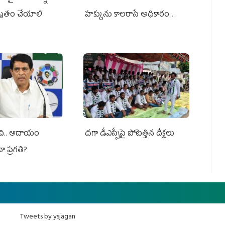
ృతం చేయాలి
హక్కును కాలరాసే అధికారం
ఎవరికీ లేదు
ంచి.. ఆదాయం
దగా డీఎస్సీపై పోటెత్తిన దీక్షలు
నా ప్రగతి?
Tweets by ysjagan