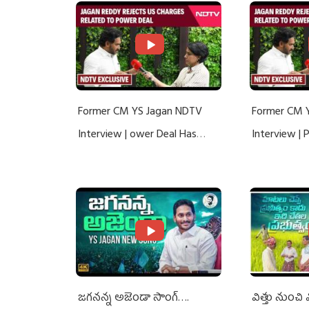
Former CM YS Jagan NDTV
Former CM 
Interview | ower Deal Has
Interview |
Nothing To Do With Adani: YS
Nothing To 
Jagan Rejects US Charges
Jagan Rejec
జగనన్న అజెండా సాంగ్….
విత్తు నుంచి