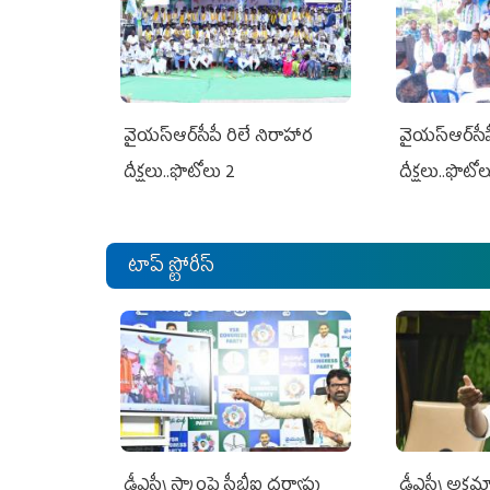
వైయ‌స్ఆర్‌సీపీ రిలే నిరాహార
వైయ‌స్ఆర్‌సీ
దీక్షలు..ఫొటోలు 2
దీక్షలు..ఫొటో
టాప్ స్టోరీస్
డీఎస్సీ స్కాంపై సీబీఐ దర్యాప్తు
డీఎస్సీ అక్రమ