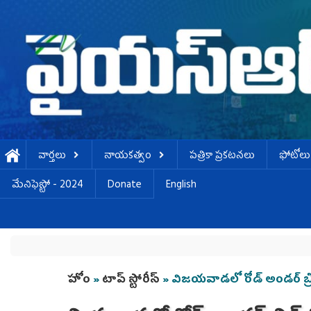
Skip to main content
వార్తలు
నాయకత్వం
పత్రికా ప్రకటనలు
ఫోటోలు
మేనిఫెస్టో - 2024
Donate
English
You are here
హోం
»
టాప్ స్టోరీస్
» విజయవాడలో రోడ్ అండర్ బ్రిడ్జ్ న