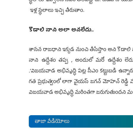
స్థలాలు ఇవ్వాలని సీఎం తలపెట్టారు. టీడీపీ నాయకులు ద
ఇళ్ల స్థలాలు ఇచ్చి తీరుతాం.
కొడాలి నాని అలా అన‌లేదు..
శాసన రాజధాని ఇక్కడ నుంచి తీసేస్తాం అని కొడాల
నాని ఉద్దేశం తప్ప , అందులో మరో ఉద్దేశం లేదు
.‘విజయవాడ అభివృద్ధి పట్ల సీఎం కట్టుబడి ఉన్నారు. 
గత ప్రభుత్వంలో లాగా వైయ‌స్ జగన్‌ మోహన్‌ రెడ్డి 
విజయవాడ అభివృద్ధి మరింతగా జరుగుతుంద‌ని మ‌ల్
తాజా వీడియోలు