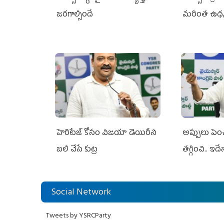
జరగాల్సిందే
మరింత ఉధ
హెరిటేజ్ కోసం విజయా డెయిరీని
అప్పులు పె
బలి చేసే కుట్ర‌
తగ్గించి.. ఇదే
Social Network
Tweets by YSRCParty