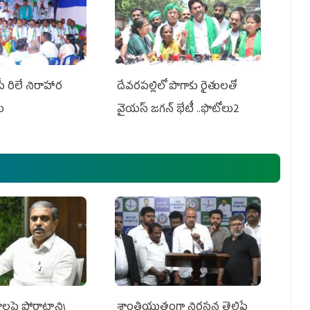
పీ రిలే నిరాహార
దేవరపల్లిలో పొగాకు రైతులతో
లు
వైయస్ జగన్ భేటీ ..ఫొటోలు2
ాలపై పోరాటాన్ని
శాంతియుతంగా నిరసన తెలిపే