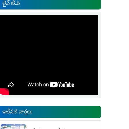
లైవ్ టి.వి
ఇటీవలి వార్తలు