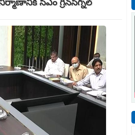
మాణానికి సీఎం గ్రీన్‌సిగ్న‌ల్‌