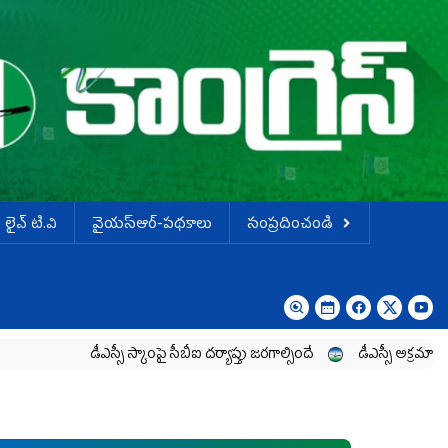
లైవ్ టి.వి
వైయస్ఆర్-పథకాలు
సంప్రదించండి
డీఎస్సీ స్కాంపై సీబీఐ దర్యాప్తు జరగాల్సిందే
డీఎస్సీ అక్రమాలపై పోరాటాన్