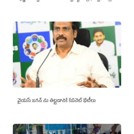
వైయ‌స్ జగన్‌ ను తిట్టడానికే కేబినెట్‌ భేటీలు