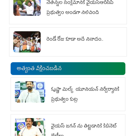
నేతన్నల సంక్షేమానికి వైయ‌స్ఆర్‌సీపీ
ప్రభుత్వం అండగా నిలిచింది
రెండో రోజు కూడా అదే నినాదం..
అత్యంత వీక్షించబడిన
కృష్ణా మిల్క్‌ యూనియన్‌ నిర్వీర్యానికి
ప్రభుత్వం కుట్ర
వైయ‌స్ జగన్‌ ను తిట్టడానికే కేబినెట్‌