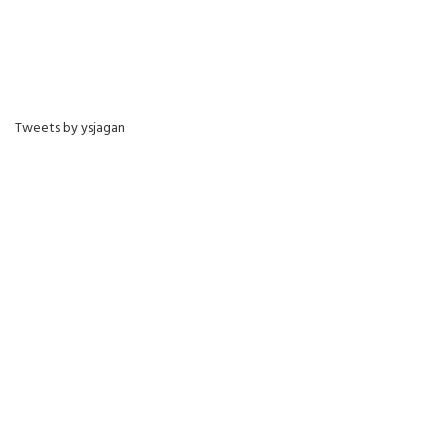
Tweets by ysjagan