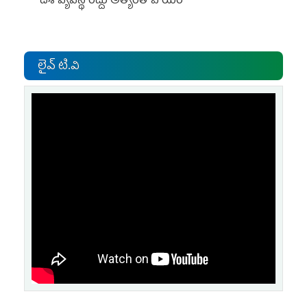
దిశ వ్యవస్థ రద్దు అత్యంత హేయం
లైవ్ టి.వి