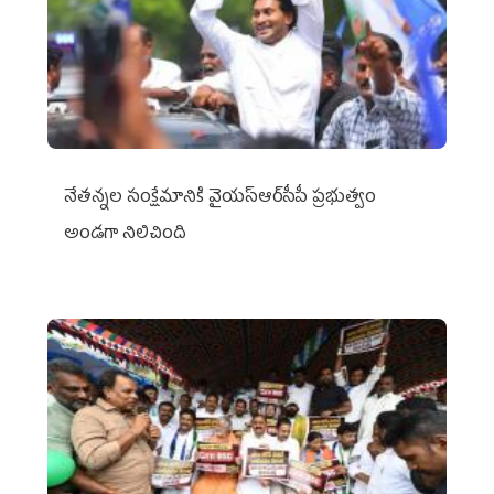
నేతన్నల సంక్షేమానికి వైయ‌స్ఆర్‌సీపీ ప్రభుత్వం
అండగా నిలిచింది