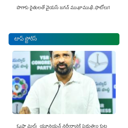
పొగాకు రైతుల‌తో వైయ‌స్ జ‌గ‌న్ ముఖాముఖి..ఫొటోలు1
టాప్ స్టోరీస్
కృష్ణా మిల్క్‌ యూనియన్‌ నిర్వీర్యానికి ప్రభుత్వం కుట్ర