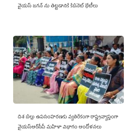
వైయ‌స్ జగన్‌ ను తిట్టడానికే కేబినెట్‌ భేటీలు
దిశ బిల్లు ఉపసంహరణకు వ్యతిరేకంగా రాష్ట్రవ్యాప్తంగా
వైయ‌స్ఆర్‌సీపీ మహిళా విభాగం ఆందోళనలు