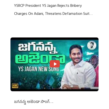
YSRCP President YS Jagan Rejects Bribery
Charges On Adani, Threatens Defamation Suit
Against Media Groups
జగనన్న అజెండా సాంగ్….