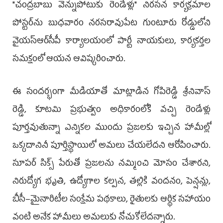
"చంద్రబాబు వెన్నుపోటుకు రెండేళ్లు" నిరసన కార్యక్రమాల
పోస్టర్‌ను బుధవారం నరసరావుపేట గుంటూరు రోడ్డులోని
వైయ‌స్ఆర్‌సీపీ కార్యాలయంలో పార్టీ నాయకులు, కార్యకర్తల
సమక్షంలో ఆయన ఆవిష్కరించారు.
ఈ సందర్భంగా మీడియాతో మాట్లాడిన గోపిరెడ్డి శ్రీనివాస్
రెడ్డి, కూటమి ప్రభుత్వం అధికారంలోకి వచ్చి రెండేళ్లు
పూర్తవుతున్నా ఎన్నికల ముందు ప్రజలకు ఇచ్చిన హామీల్లో
ఒక్కదానినీ పూర్తిస్థాయిలో అమలు చేయలేదని ఆరోపించారు.
సూపర్ సిక్స్ పేరుతో ప్రజలను నమ్మించి మోసం చేశారని,
నిరుద్యోగ భృతి, ఉద్యోగాల కల్పన, తల్లికి వందనం, పెన్షన్లు,
బీసీ–మైనారిటీల సంక్షేమ పథకాలు, రైతులకు ఆర్థిక సహాయం
వంటి అనేక హామీలు అమలుకు నోచుకోలేదన్నారు.