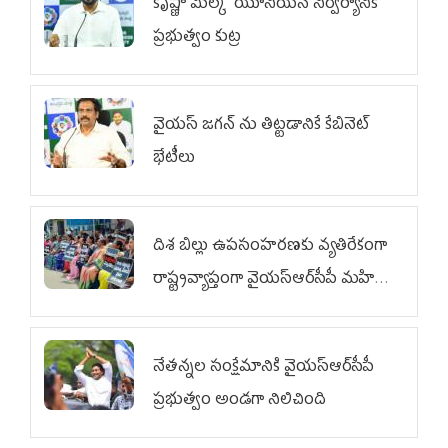
కృష్ణా మిల్క్‌ యూనియన్‌ నిర్వీర్యానికి
ప్రభుత్వం కుట్ర
వైయ‌స్ జగన్‌ ను తిట్టడానికే కేబినెట్‌
భేటీలు
దిశ బిల్లు ఉపసంహరణకు వ్యతిరేకంగా
రాష్ట్రవ్యాప్తంగా వైయ‌స్ఆర్‌సీపీ మహిళా
విభాగం ఆందోళనలు
నేతన్నల సంక్షేమానికి వైయ‌స్ఆర్‌సీపీ
ప్రభుత్వం అండగా నిలిచింది