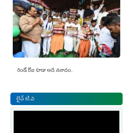
రెండో రోజు కూడా అదే నినాదం..
లైవ్ టి.వి