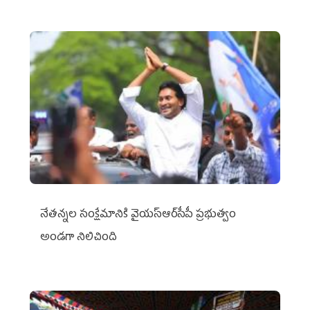
నేతన్నల సంక్షేమానికి వైయ‌స్ఆర్‌సీపీ ప్రభుత్వం
అండగా నిలిచింది