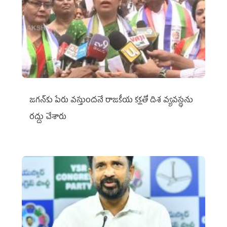
జగన్‌కు పేరు వస్తుందనే రాజకీయ కక్షతో దిశ వ్య‌వ‌స్థ‌ను
రద్దు చేశారు