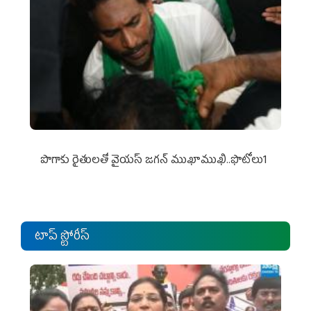
పొగాకు రైతుల‌తో వైయ‌స్ జ‌గ‌న్ ముఖాముఖి..ఫొటోలు1
టాప్ స్టోరీస్