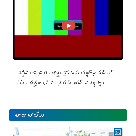
ఎన్డీఏ రాష్ట్ర‌ప‌తి అభ్య‌ర్థి ద్రౌప‌ది ముర్ముతో వైయ‌స్ఆర్
సీపీ అధ్య‌క్షులు, సీఎం వైయ‌స్ జ‌గ‌న్, ఎమ్మెల్యేలు,
ఎంపీల స‌మావేశం
తాజా ఫోటోలు