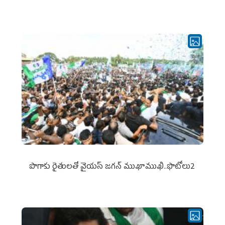
పొగాకు రైతుల‌తో వైయ‌స్ జ‌గ‌న్ ముఖాముఖి..ఫొటోలు2