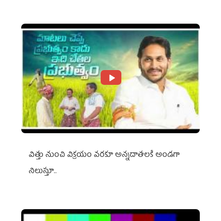
విత్తు నుంచి విక్రయం వరకూ అన్నదాతలకి అండగా
నిలుస్తూ..