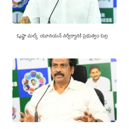
కృష్ణా మిల్క్‌ యూనియన్‌ నిర్వీర్యానికి ప్రభుత్వం కుట్ర