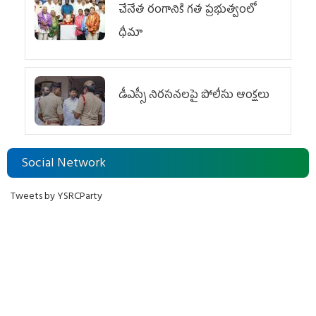
చేనేత రంగానికి గత ప్రభుత్వంలో
ధీమా
డీఎస్సీ నిరసనలపై పోలీసు ఆంక్షలు
Social Network
Tweets by YSRCParty