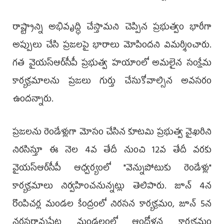
రాష్ట్రాన్ని అభివృద్ధి చేస్తామని చెప్పిన ప్రభుత్వం భారీగా
అప్పులు చేసి ప్రజలపై భారాలు మోపిందని విమర్శించారు.
గత వైయ‌స్ఆర్‌సీపీ ప్రభుత్వ హయాంలో అమలైన సంక్షేమ
కార్యక్రమాలను ప్రజలు గుర్తు చేసుకోవాల్సిన అవసరం
ఉందన్నారు.
ప్రజలను రెండేళ్లుగా మోసం చేసిన కూటమి ప్రభుత్వ వైఖరిని
నిరసిస్తూ ఈ నెల 4వ తేదీ నుంచి 12వ తేదీ వరకు
వైయ‌స్ఆర్‌సీపీ ఆధ్వర్యంలో "వెన్నుపోటుకు రెండేళ్లు"
కార్యక్రమాలు నిర్వహించనున్నట్లు తెలిపారు. జూన్ 4న
రొంపిచర్ల మండల కేంద్రంలో నిరసన కార్యక్రమం, జూన్ 5న
నరసరావుపేట మండలంలో ఆందోళన కార్యక్రమం