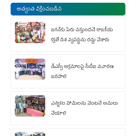
అత్యంత వీక్షించబడిన
జగన్‌కు పేరు వస్తుందనే రాజకీయ
కక్షతో దిశ వ్య‌వ‌స్థ‌ను రద్దు చేశారు
డీఎస్సీ అక్రమాలపై సీబీఐ విచారణ
జరపాలి
ఎన్నికల హామీలను వెంటనే అమలు
చేయాలి