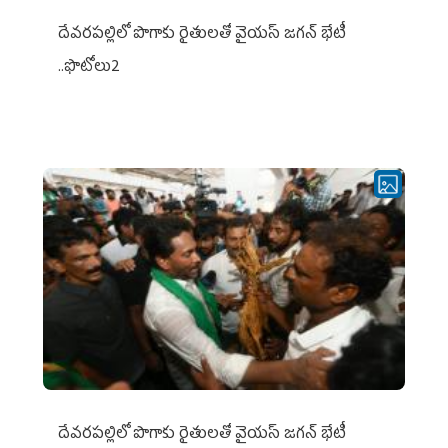
దేవరపల్లిలో పొగాకు రైతులతో వైయస్ జగన్ భేటీ
..ఫొటోలు2
దేవరపల్లిలో పొగాకు రైతులతో వైయస్ జగన్ భేటీ