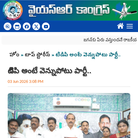
Skip to main content
????
జగన్‌కు పేరు వస్తుందనే రాజకీయ కక్షతో దిశ వ
You are here
హోం
»
టాప్ స్టోరీస్
» టిడిపి అంటే వెన్నుపోటు పార్టీ..
టిడిపి అంటే వెన్నుపోటు పార్టీ..
03 Jun 2026 3:08 PM