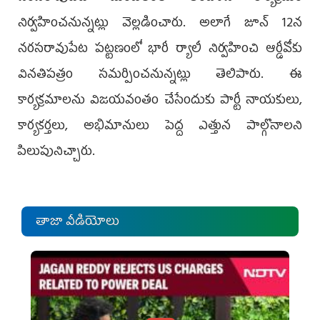
నిర్వహించనున్నట్లు వెల్లడించారు. అలాగే జూన్ 12న
నరసరావుపేట పట్టణంలో భారీ ర్యాలీ నిర్వహించి ఆర్డీవోకు
వినతిపత్రం సమర్పించనున్నట్లు తెలిపారు. ఈ
కార్యక్రమాలను విజయవంతం చేసేందుకు పార్టీ నాయకులు,
కార్యకర్తలు, అభిమానులు పెద్ద ఎత్తున పాల్గొనాలని
పిలుపునిచ్చారు.
తాజా వీడియోలు