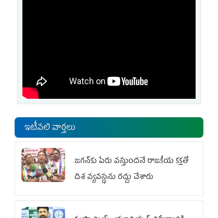
ఇటీవలి వార్తలు
జగన్‌కు పేరు వస్తుందనే రాజకీయ కక్షతో
దిశ వ్య‌వ‌స్థ‌ను రద్దు చేశారు