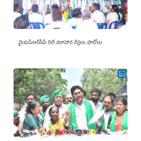
వైయ‌స్ఆర్‌సీపీ రిలే నిరాహార దీక్షలు..ఫొటోలు