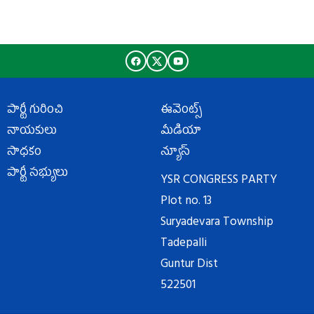
పార్టీ గురించి
ఈవెంట్స్
నాయకులు
మీడియా
సాధకం
న్యూస్
పార్టీ సభ్యులు
YSR CONGRESS PARTY
Plot no. 13
Suryadevara Township
Tadepalli
Guntur Dist
522501