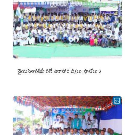
వైయ‌స్ఆర్‌సీపీ రిలే నిరాహార దీక్షలు..ఫొటోలు 2