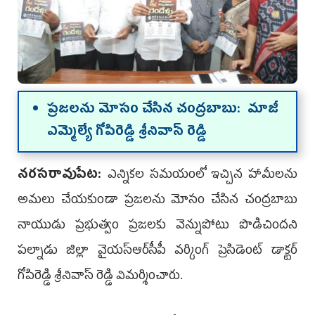
ప్రజలను మోసం చేసిన చంద్రబాబు: మాజీ
ఎమ్మెల్యే గోపిరెడ్డి శ్రీనివాస్ రెడ్డి
నరసరావుపేట:
ఎన్నికల సమయంలో ఇచ్చిన హామీలను
అమలు చేయకుండా ప్రజలను మోసం చేసిన చంద్రబాబు
నాయుడు ప్రభుత్వం ప్రజలకు వెన్నుపోటు పొడిచిందని
పల్నాడు జిల్లా వైయ‌స్ఆర్‌సీపీ వర్కింగ్ ప్రెసిడెంట్ డాక్టర్
గోపిరెడ్డి శ్రీనివాస్ రెడ్డి విమర్శించారు.