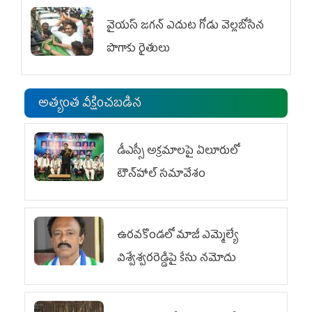
వైయ‌స్‌ జగన్ ఎదుట గోడు వెల్లబోసిన
పొగాకు రైతులు
అత్యంత వీక్షించబడిన
డీఎస్సీ అక్రమాలపై ఏలూరులో
టౌన్‌హాల్ సమావేశం
ఉరవకొండలో మాజీ ఎమ్మెల్యే
విశ్వేశ్వరరెడ్డిపై కేసు న‌మోదు