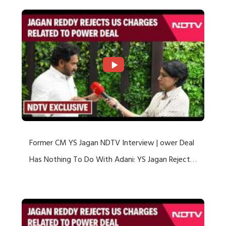
Former CM YS Jagan NDTV Interview | ower Deal
Has Nothing To Do With Adani: YS Jagan Rejects
US Charges