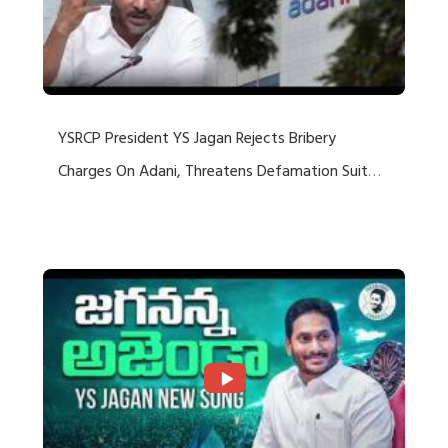
YSRCP President YS Jagan Rejects Bribery
Charges On Adani, Threatens Defamation Suit
Against Media Groups