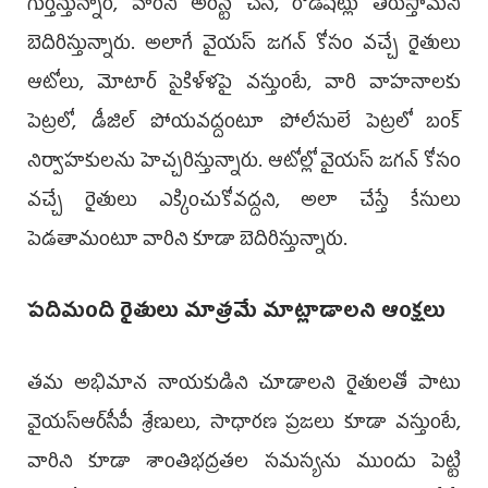
గుర్తిస్తున్నాం, వారిని అరెస్ట్ చేసి, రౌడీషీట్లు తెరుస్తామని
బెదిరిస్తున్నారు. అలాగే వైయస్ జగన్‌ కోసం వచ్చే రైతులు
ఆటోలు, మోటార్ సైకిళ్ళపై వస్తుంటే, వారి వాహనాలకు
పెట్రలో, డీజిల్ పోయవద్దంటూ పోలీసులే పెట్రలో బంక్
నిర్వాహకులను హెచ్చరిస్తున్నారు. ఆటోల్లో వైయస్ జగన్‌ కోసం
వచ్చే రైతులు ఎక్కించుకోవద్దని, అలా చేస్తే కేసులు
పెడతామంటూ వారిని కూడా బెదిరిస్తున్నారు.
పదిమంది రైతులు మాత్రమే మాట్లాడాలని ఆంక్షలు
తమ అభిమాన నాయకుడిని చూడాలని రైతులతో పాటు
వైయస్ఆర్‌సీపీ శ్రేణులు, సాధారణ ప్రజలు కూడా వస్తుంటే,
వారిని కూడా శాంతిభద్రతల సమస్యను ముందు పెట్టి