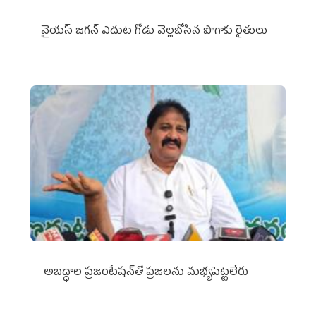
వైయ‌స్‌ జగన్ ఎదుట గోడు వెల్లబోసిన పొగాకు రైతులు
అబద్ధాల ప్రజంటేషన్‌తో ప్రజలను మభ్యపెట్టలేరు