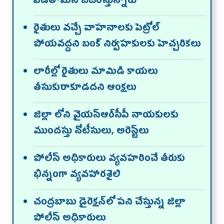
పెడతామని బెదిరిస్తున్నారు
రైతులు వచ్చే వాహనాలకు పెట్రోల్
పోయవద్దని బంక్ నిర్వహకులకు హెచ్చరికలు
లారీల్లో రైతులు మామిడి కాయలు
తీసుకురాకూడదని ఆంక్షలు
జిల్లా లోని వైయస్ఆర్‌సీపీ నాయకులకు
ముందస్తు నోటీసులు, అరెస్ట్‌లు
పోలీస్ అధికారులు వ్యవహరించే తీరుకు
భిన్నంగా వ్యవహారశైలి
చంద్రబాబు డైరెక్షన్‌లో పని చేస్తున్న జిల్లా
పోలీస్ అధికారులు