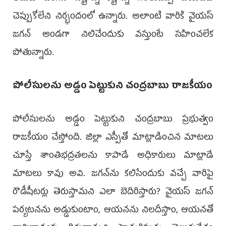
చెప్పుకోలేని నిర్భందంలో ఉన్నారు. అలాంటి వారికి వైయస్
జగన్ అండగా నిలిచేందుకు వస్తుంటే సహించలేక
పోతున్నారు.
పోలీసులను అడ్డం పెట్టుకుని చంద్రబాబు రాజకీయం
పోలీసులను అడ్డం పెట్టుకుని చంద్రబాబు ప్రభుత్వం
రాజకీయం చేస్తోంది. జిల్లా ఎస్పీతో మాట్లాడించిన మాటలు
చూస్తే శాంతిభద్రతలను కాపాడే అధికారులు మాట్లాడే
మాటలు కావు అవి. జగన్‌ను కలిసేందుకు వచ్చే వారిపై
రౌడీషీటర్లు తెరుస్తామని ఎలా బెదిరిస్తారు? వైయస్ జగన్‌
పర్యటనను అడ్డుకుంటాం, ఆయనను నిలదీస్తాం, ఆయనతో