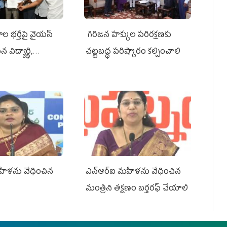
గాల భర్తీపై వైయస్
గిరిజన హక్కుల పరిరక్షణకు
 విద్యార్థి,
చట్టబద్ధ పరిష్కారం కల్పించాలి
యువజన జేఏసీ
హిళను వేధించిన
ఎన్ఆర్ఐ మహిళను వేధించిన
మంత్రిని త‌క్ష‌ణం బ‌ర్త‌ర‌ఫ్ చేయాలి