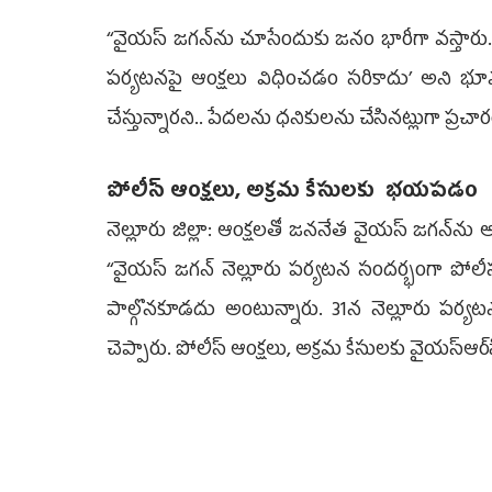
‘‘వైయ‌స్‌ జగన్‌ను చూసేందుకు జనం భారీగా వస్తార
పర్యటనపై ఆంక్షలు విధించడం సరికాదు’ అని భూమ
చేస్తున్నారని.. పేదలను ధనికులను చేసినట్లుగా ప్
పోలీస్ ఆంక్షలు, అక్రమ కేసులకు భయపడం
నెల్లూరు జిల్లా: ఆంక్షలతో జననేత వైయ‌స్‌ జగన్‌ను అడ్డ
‘‘వైయ‌స్‌ జగన్‌ నెల్లూరు పర్యటన సందర్భంగా పోల
పాల్గొనకూడదు అంటున్నారు. 31న నెల్లూరు పర్యటన
చెప్పారు. పోలీస్ ఆంక్షలు, అక్రమ కేసులకు వైయ‌స్ఆర