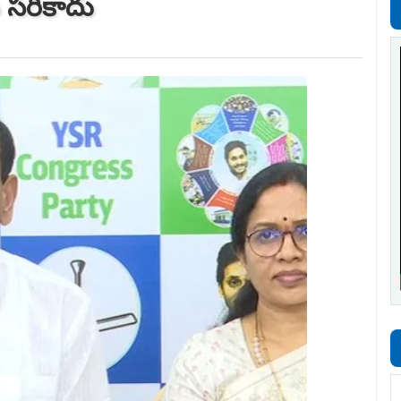
లు సరికాదు