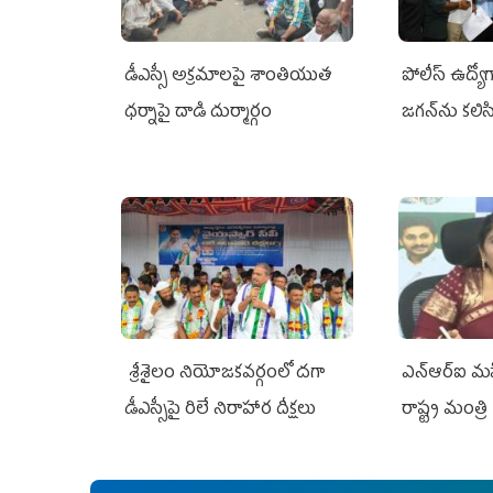
డీఎస్సీ అక్రమాలపై శాంతియుత
పోలీస్ ఉద్యో
ధర్నాపై దాడి దుర్మార్గం
జగన్‌ను కలిసిన
నిరుద్యోగ, 
శ్రీశైలం నియోజకవర్గంలో దగా
ఎన్‌ఆర్‌ఐ మ
డీఎస్సీపై రిలే నిరాహార దీక్షలు
రాష్ట్ర మంత్రి