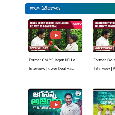
తాజా వీడియోలు
Former CM YS Jagan NDTV
Former CM 
Interview | ower Deal Has
Interview |
Nothing To Do With Adani: YS
Nothing To 
Jagan Rejects US Charges
Jagan Rejec