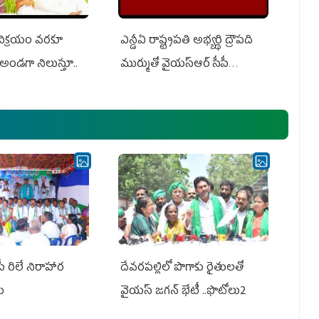
 విక్రయం వరకూ
ఎన్డీఏ రాష్ట్ర‌ప‌తి అభ్య‌ర్థి ద్రౌప‌ది
అండగా నిలుస్తూ..
ముర్ముతో వైయ‌స్ఆర్ సీపీ
అధ్య‌క్షులు, సీఎం వైయ‌స్ జ‌గ‌న్,
ఎమ్మెల్యేలు, ఎంపీల స‌మావేశం
పీ రిలే నిరాహార
దేవరపల్లిలో పొగాకు రైతులతో
లు
వైయస్ జగన్ భేటీ ..ఫొటోలు2