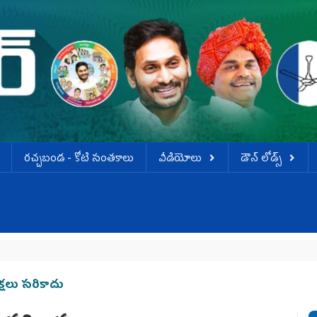
ర‌చ్చ‌బండ‌ - కోటి సంత‌కాలు
వీడియోలు
డౌన్ లోడ్స్
డీఎస
్షలు సరికాదు