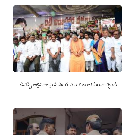
డీఎస్సీ అక్రమాలపై సీబీఐతో విచారణ జరిపించాల్సిందే