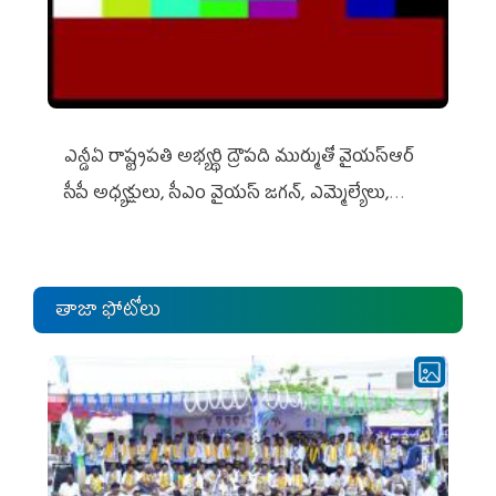
ఎన్డీఏ రాష్ట్ర‌ప‌తి అభ్య‌ర్థి ద్రౌప‌ది ముర్ముతో వైయ‌స్ఆర్
సీపీ అధ్య‌క్షులు, సీఎం వైయ‌స్ జ‌గ‌న్, ఎమ్మెల్యేలు,
ఎంపీల స‌మావేశం
తాజా ఫోటోలు