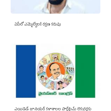
ఏపీలో ఎమ్మెల్యేల‌కే ర‌క్ష‌ణ క‌రువు
ఎయిడెడ్‌ జూనియర్‌ కళాశాలల పార్ట్‌టైమ్‌ లెక్చరర్లకు