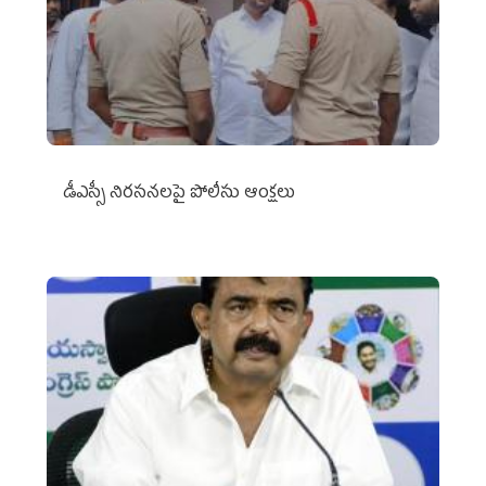
డీఎస్సీ నిరసనలపై పోలీసు ఆంక్షలు