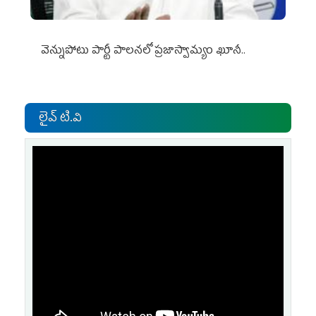
వెన్నుపోటు పార్టీ పాలనలో ప్రజాస్వామ్యం ఖూనీ..
లైవ్ టి.వి