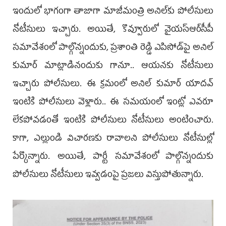
ఇందులో భాగంగా తాజాగా మాజీమంత్రి అనిల్‌కు పోలీసులు
నోటీసులు ఇచ్చారు. అయితే, కొవ్వూరులో వైయ‌స్ఆర్‌సీపీ
సమావేశంలో పాల్గొన్నందుకు, ప్రశాంతి రెడ్డి ఎపిసోడ్‌పై అనిల్‌
కుమార్‌ మాట్లాడినందుకు గానూ.. ఆయనకు నోటీసులు
ఇచ్చారు పోలీసులు. ఈ క్రమంలో అనిల్ కుమార్‌ యాదవ్
ఇంటికి పోలీసులు వెళ్లారు.. ఈ సమయంలో ఇంట్లో ఎవరూ
లేకపోవడంతో ఇంటికి పోలీసులు నోటీసులు అంటించారు.
కాగా, ఎల్లుండి విచారణకు రావాలని పోలీసులు నోటీసుల్లో
పేర్కొన్నారు. అయితే, పార్టీ సమావేశంలో పాల్గొన్నందుకు
పోలీసులు నోటీసులు ఇవ్వడంపై ప్రజలు విస్తుపోతున్నారు.