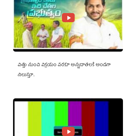
విత్తు నుంచి విక్రయం వరకూ అన్నదాతలకి అండగా
నిలుస్తూ..