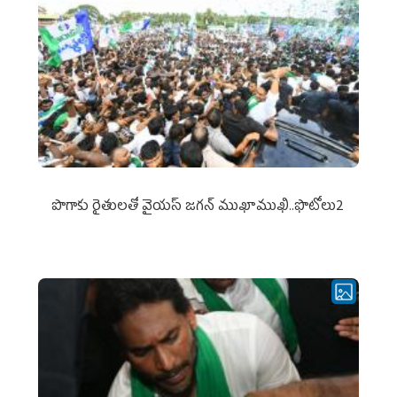
పొగాకు రైతుల‌తో వైయ‌స్ జ‌గ‌న్ ముఖాముఖి..ఫొటోలు2