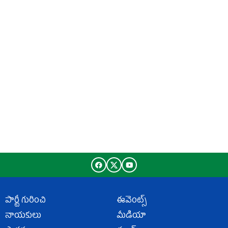
పార్టీ గురించి
ఈవెంట్స్
నాయకులు
మీడియా