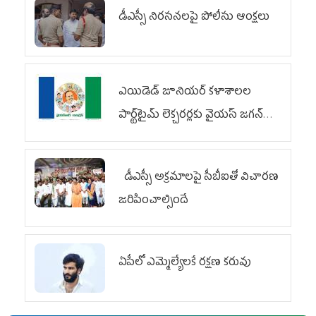
డీఎస్సీ నిరసనలపై పోలీసు ఆంక్షలు
ఎయిడెడ్‌ జూనియర్‌ కళాశాలల
పార్ట్‌టైమ్‌ లెక్చరర్లకు వైయ‌స్ జగన్
భరోసా
డీఎస్సీ అక్రమాలపై సీబీఐతో విచారణ
జరిపించాల్సిందే
ఏపీలో ఎమ్మెల్యేల‌కే ర‌క్ష‌ణ క‌రువు