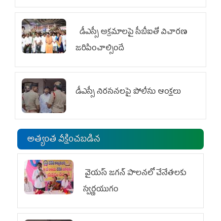
డీఎస్సీ అక్రమాలపై సీబీఐతో విచారణ
జరిపించాల్సిందే
డీఎస్సీ నిరసనలపై పోలీసు ఆంక్షలు
అత్యంత వీక్షించబడిన
వైయ‌స్ జగన్ పాలనలో చేనేతలకు
స్వర్ణయుగం