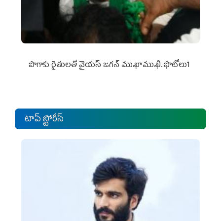
పొగాకు రైతుల‌తో వైయ‌స్ జ‌గ‌న్ ముఖాముఖి..ఫొటోలు1
టాప్ స్టోరీస్