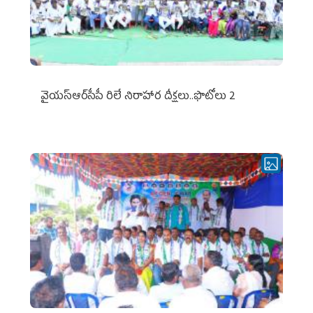
వైయ‌స్ఆర్‌సీపీ రిలే నిరాహార దీక్షలు..ఫొటోలు 2