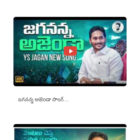
జగనన్న అజెండా సాంగ్….