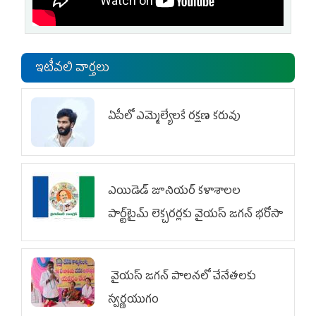
ఇటీవలి వార్తలు
ఏపీలో ఎమ్మెల్యేల‌కే ర‌క్ష‌ణ క‌రువు
ఎయిడెడ్‌ జూనియర్‌ కళాశాలల
పార్ట్‌టైమ్‌ లెక్చరర్లకు వైయ‌స్ జగన్ భరోసా
వైయ‌స్ జగన్ పాలనలో చేనేతలకు
స్వర్ణయుగం