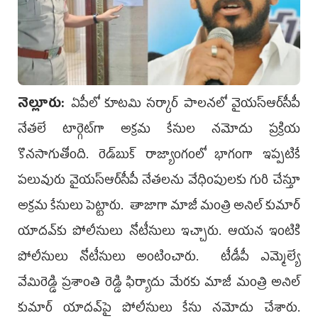
నెల్లూరు:
ఏపీలో కూటమి సర్కార్‌ పాలనలో వైయ‌స్ఆర్‌సీపీ
నేతలే టార్గెట్‌గా అక్రమ కేసుల నమోదు ప్రక్రియ
కొనసాగుతోంది. రెడ్‌బుక్‌ రాజ్యాంగంలో భాగంగా ఇప్పటికే
పలువురు వైయ‌స్ఆర్‌సీపీ నేతలను వేధింపులకు గురి చేస్తూ
అక్రమ కేసులు పెట్టారు. తాజాగా మాజీ మంత్రి అనిల్‌ కుమార్‌
యాదవ్‌కు పోలీసులు నోటీసులు ఇచ్చారు. ఆయన ఇంటికి
పోలీసులు నోటీసులు అంటించారు. టీడీపీ ఎమ్మెల్యే
వేమిరెడ్డి ప్రశాంతి రెడ్డి ఫిర్యాదు మేరకు మాజీ మంత్రి అనిల్‌
కుమార్‌ యాదవ్‌పై పోలీసులు కేసు నమోదు చేశారు.