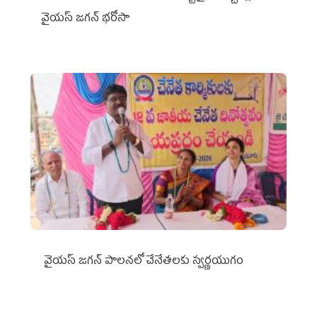
వైయ‌స్ జగన్ భరోసా
వైయ‌స్ జగన్ పాలనలో చేనేతలకు స్వర్ణయుగం