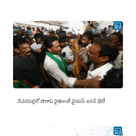
దేవరపల్లిలో పొగాకు రైతులతో వైయస్ జగన్ భేటీ