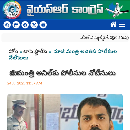
Skip to main content
????
ఏపీలో ఎమ్మెల్యేల‌కే ర‌క్ష‌ణ క‌రువు
You are here
హోం
»
టాప్ స్టోరీస్
» మాజీ మంత్రి అనిల్‌కు పోలీసుల
నోటీసులు
మాజీ మంత్రి అనిల్‌కు పోలీసుల నోటీసులు
24 Jul 2025 11:57 AM