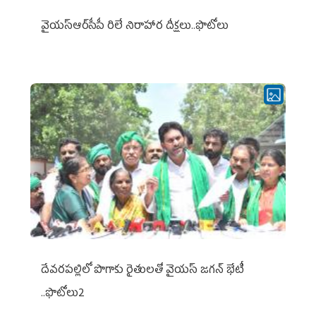
వైయ‌స్ఆర్‌సీపీ రిలే నిరాహార దీక్షలు..ఫొటోలు
దేవరపల్లిలో పొగాకు రైతులతో వైయస్ జగన్ భేటీ
..ఫొటోలు2