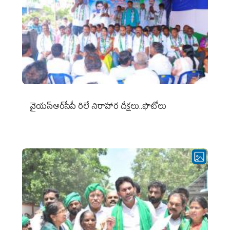
వైయ‌స్ఆర్‌సీపీ రిలే నిరాహార దీక్షలు..ఫొటోలు