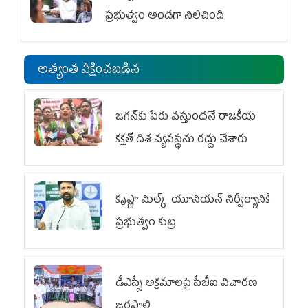
ప్రభుత్వం అండగా నిలిచింది
అత్యంత వీక్షించబడిన
జగన్‌కు పేరు వస్తుందనే రాజకీయ
కక్షతో దిశ వ్య‌వ‌స్థ‌ను రద్దు చేశారు
కృష్ణా మిల్క్‌ యూనియన్‌ నిర్వీర్యానికి
ప్రభుత్వం కుట్ర
డీఎస్సీ అక్రమాలపై సీబీఐ విచారణ
జరపాలి