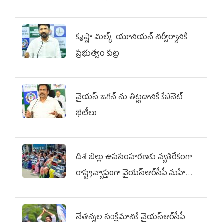
కృష్ణా మిల్క్‌ యూనియన్‌ నిర్వీర్యానికి
ప్రభుత్వం కుట్ర
వైయ‌స్ జగన్‌ ను తిట్టడానికే కేబినెట్‌
భేటీలు
దిశ బిల్లు ఉపసంహరణకు వ్యతిరేకంగా
రాష్ట్రవ్యాప్తంగా వైయ‌స్ఆర్‌సీపీ మహిళా
విభాగం ఆందోళనలు
నేతన్నల సంక్షేమానికి వైయ‌స్ఆర్‌సీపీ