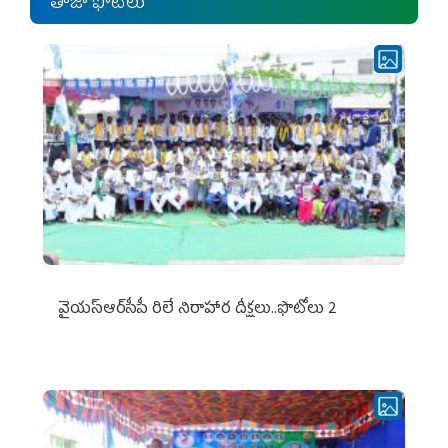
తాజా ఫోటోలు
వైయ‌స్ఆర్‌సీపీ రిలే నిరాహార దీక్షలు..ఫొటోలు 2