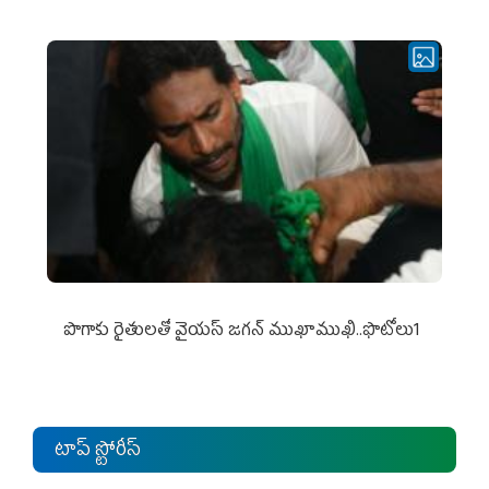
పొగాకు రైతుల‌తో వైయ‌స్ జ‌గ‌న్ ముఖాముఖి..ఫొటోలు1
టాప్ స్టోరీస్