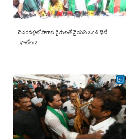
దేవరపల్లిలో పొగాకు రైతులతో వైయస్ జగన్ భేటీ
..ఫొటోలు2