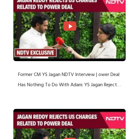
Former CM YS Jagan NDTV Interview | ower Deal
Has Nothing To Do With Adani: YS Jagan Rejects
US Charges