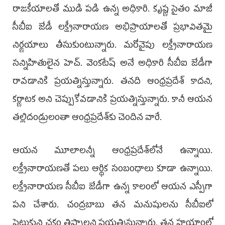
రాజకీయాలతో ముడి పడి ఉన్న అధికారి. కృష్ణ సైతం మాజీ
సీబీఐ జేడీ లక్ష్మీనారాయణ అభిప్రాయాలతో ప్రభావితమై
నిర్ణయాలు తీసుకుంటున్నారు. మరోవైపు లక్ష్మీనారాయణ
సన్నిహితులైన హెచ్. వెంకటేష్ అనే అధికారి సీబీఐ జేడీగా
రావడానికి ప్రయత్నిస్తున్నారు. తనది ఆంధ్రప్రదేశ్ కాదని,
కర్ణాటక అని చెప్పుకోవడానికి ప్రయత్నిస్తున్నారు. కానీ ఆయన
తల్లిదండ్రులంతా ఆంధ్రప్రదేశ్‌కు చెందిన వారే.
ఆయన మూలాలన్నీ ఆంధ్రప్రదేశ్‌లోనే ఉన్నాయి.
లక్ష్మీనారాయణతో పలు ఆర్థిక సంబంధాలు కూడా ఉన్నాయి.
లక్ష్మీనారాయణ సీబీఐ జేడీగా ఉన్న కాలంలో ఆయన ఎస్పీగా
పని చేశారు. చంద్రబాబు తన మనుషులను సీబీఐలో
పెట్టుకుని చక్రం తిప్పాలని ప్రయత్నిస్తున్నారు. తన హయాంలో