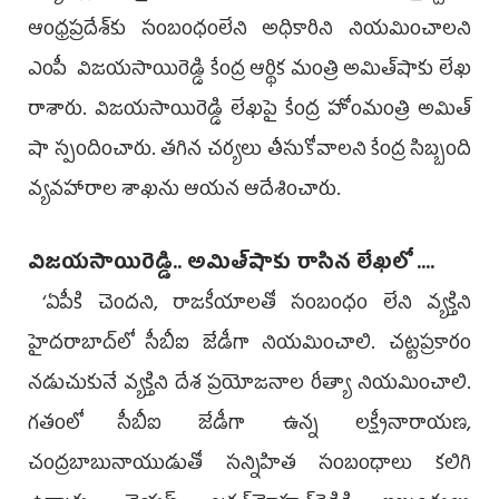
ఆంధ్రప్రదేశ్‌కు సంబంధంలేని అధికారిని నియమించాలని
ఎంపీ విజయసాయిరెడ్డి కేంద్ర ఆర్థిక మంత్రి అమిత్‌షాకు లేఖ
రాశారు. విజయసాయిరెడ్డి లేఖపై కేంద్ర హోంమంత్రి అమిత్
షా స్పందించారు. తగిన చర్యలు తీసుకోవాలని కేంద్ర సిబ్బంది
వ్యవహారాల శాఖను ఆయన ఆదేశించారు.
విజయసాయిరెడ్డి.. అమిత్‌షాకు రాసిన లేఖలో ....
‘ఏపీకి చెందని, రాజకీయాలతో సంబంధం లేని వ్యక్తిని
హైదరాబాద్‌లో సీబీఐ జేడీగా నియమించాలి. చట్టప్రకారం
నడుచుకునే వ్యక్తిని దేశ ప్రయోజనాల రీత్యా నియమించాలి.
గతంలో సీబీఐ జేడీగా ఉన్న లక్ష్మీనారాయణ,
చంద్రబాబునాయుడుతో సన్నిహిత సంబంధాలు కలిగి