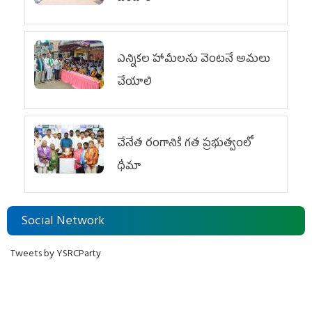
ఎన్నికల హామీలను వెంటనే అమలు
చేయాలి
చేనేత రంగానికి గత ప్రభుత్వంలో
ధీమా
Social Network
Tweets by YSRCParty