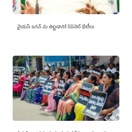
వైయ‌స్ జగన్‌ ను తిట్టడానికే కేబినెట్‌ భేటీలు