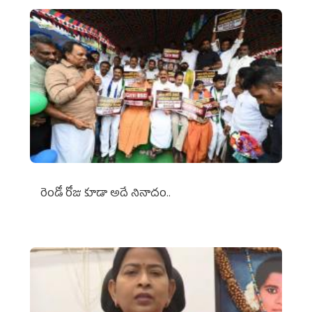
రెండో రోజు కూడా అదే నినాదం..