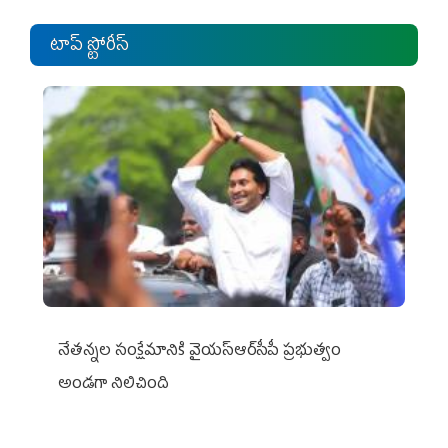
టాప్ స్టోరీస్
నేతన్నల సంక్షేమానికి వైయ‌స్ఆర్‌సీపీ ప్రభుత్వం
అండగా నిలిచింది