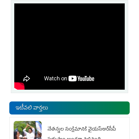
ఇటీవలి వార్తలు
నేతన్నల సంక్షేమానికి వైయ‌స్ఆర్‌సీపీ