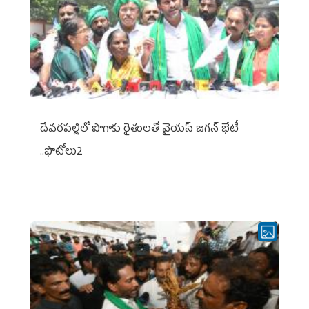
దేవరపల్లిలో పొగాకు రైతులతో వైయస్ జగన్ భేటీ
..ఫొటోలు2