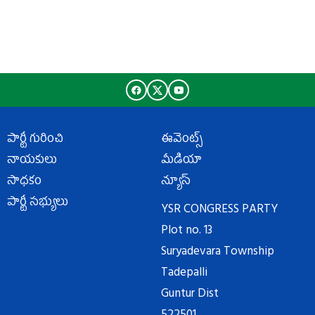
పార్టీ గురించి
ఈవెంట్స్
నాయకులు
మీడియా
సాధకం
న్యూస్
పార్టీ సభ్యులు
YSR CONGRESS PARTY
Plot no. 13
Suryadevara Township
Tadepalli
Guntur Dist