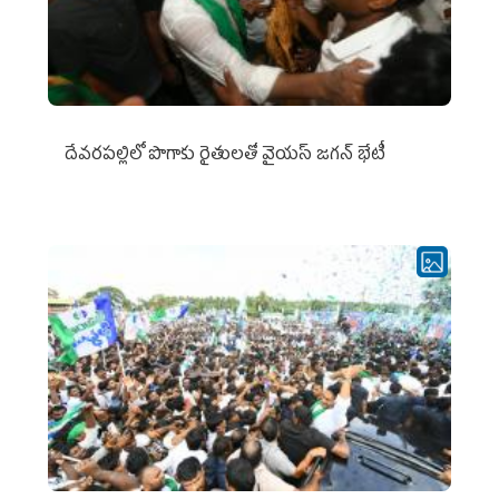
దేవరపల్లిలో పొగాకు రైతులతో వైయస్ జగన్ భేటీ