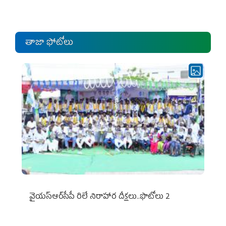
ఎంపీల స‌మావేశం
తాజా ఫోటోలు
వైయ‌స్ఆర్‌సీపీ రిలే నిరాహార దీక్షలు..ఫొటోలు 2