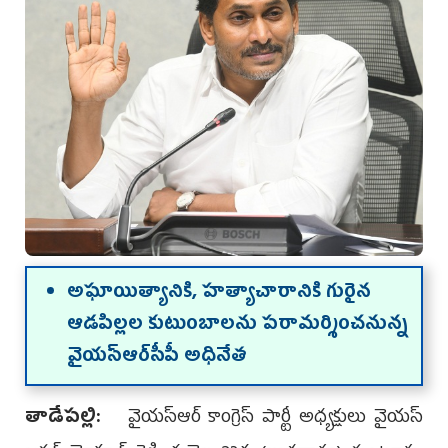
అఘాయిత్యానికి, హత్యాచారానికి గురైన
ఆడపిల్లల కుటుంబాలను పరామర్శించనున్న
వైయ‌స్ఆర్‌సీపీ అధినేత‌
తాడేప‌ల్లి:
వైయ‌స్ఆర్ కాంగ్రెస్ పార్టీ అధ్య‌క్షులు వైయ‌స్