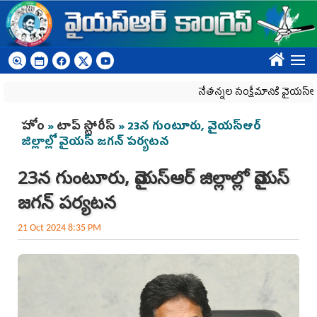
Skip to main content
????
నేతన్నల సంక్షేమానికి వైయ‌స్ఆర్‌సీపీ 
You are here
హోం
»
టాప్ స్టోరీస్
» 23న గుంటూరు, వైయ‌స్ఆర్
జిల్లాల్లో వైయ‌స్ జ‌గ‌న్ ప‌ర్య‌ట‌న‌
23న గుంటూరు, వైయ‌స్ఆర్ జిల్లాల్లో వైయ‌స్
జ‌గ‌న్ ప‌ర్య‌ట‌న‌
21 Oct 2024 8:35 PM