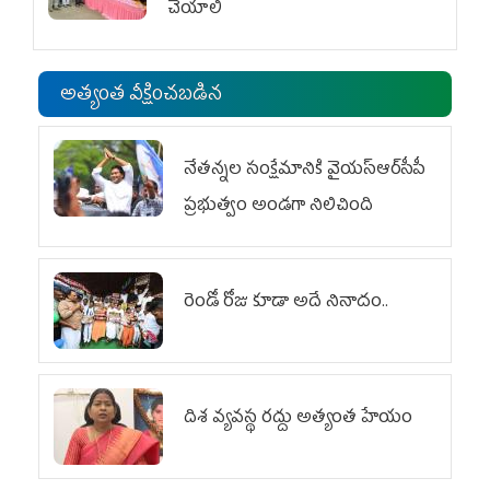
చేయాలి
అత్యంత వీక్షించబడిన
నేతన్నల సంక్షేమానికి వైయ‌స్ఆర్‌సీపీ
ప్రభుత్వం అండగా నిలిచింది
రెండో రోజు కూడా అదే నినాదం..
దిశ వ్యవస్థ రద్దు అత్యంత హేయం