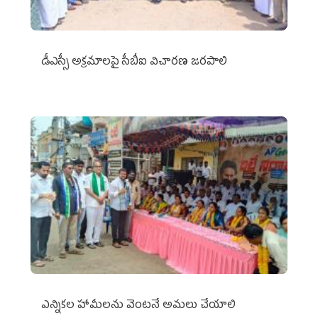
డీఎస్సీ అక్రమాలపై సీబీఐ విచారణ జరపాలి
ఎన్నికల హామీలను వెంటనే అమలు చేయాలి