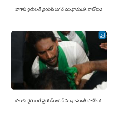
పొగాకు రైతుల‌తో వైయ‌స్ జ‌గ‌న్ ముఖాముఖి..ఫొటోలు2
పొగాకు రైతుల‌తో వైయ‌స్ జ‌గ‌న్ ముఖాముఖి..ఫొటోలు1