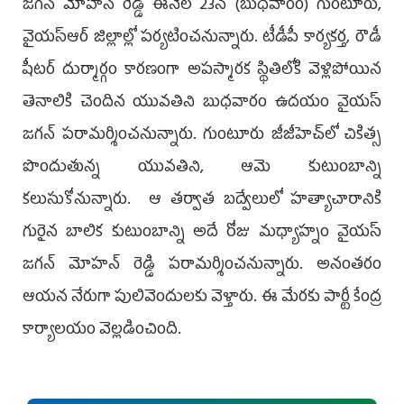
జ‌గ‌న్ మోహ‌న్ రెడ్డి ఈనెల 23న (బుధ‌వారం) గుంటూరు,
వైయస్ఆర్ జిల్లాల్లో ప‌ర్య‌టించ‌నున్నారు. టీడీపీ కార్యకర్త, రౌడీ
షీటర్ దుర్మార్గం కారణంగా అపస్మారక స్థితిలోకి వెళ్లిపోయిన
తెనాలికి చెందిన యువతిని బుధవారం ఉదయం వైయస్
జగన్ పరామర్శించనున్నారు. గుంటూరు జీజీహెచ్‌లో చికిత్స
పొందుతున్న యువతిని, ఆమె కుటుంబాన్ని
కలుసుకోనున్నారు. ఆ తర్వాత బద్వేలులో హత్యాచారానికి
గురైన బాలిక కుటుంబాన్ని అదే రోజు మధ్యాహ్నం వైయస్
జగన్ మోహన్ రెడ్డి పరామర్శించనున్నారు. అనంతరం
ఆయన నేరుగా పులివెందులకు వెళ్తారు. ఈ మేరకు పార్టీ కేంద్ర
కార్యాలయం వెల్లడించింది.