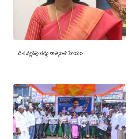
దిశ వ్యవస్థ రద్దు అత్యంత హేయం