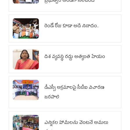
ప్రభుత్వం అండగా నిలిచింది
రెండో రోజు కూడా అదే నినాదం..
దిశ వ్యవస్థ రద్దు అత్యంత హేయం
డీఎస్సీ అక్రమాలపై సీబీఐ విచారణ
జరపాలి
ఎన్నికల హామీలను వెంటనే అమలు