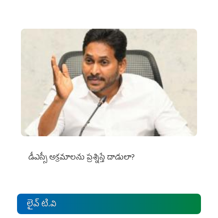
డీఎస్సీ అక్రమాలను ప్రశ్నిస్తే దాడులా?
లైవ్ టి.వి