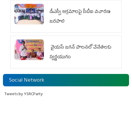
డీఎస్సీ అక్రమాలపై సీబీఐ విచారణ
జరపాలి
వైయ‌స్ జగన్ పాలనలో చేనేతలకు
స్వర్ణయుగం
Social Network
Tweets by YSRCParty