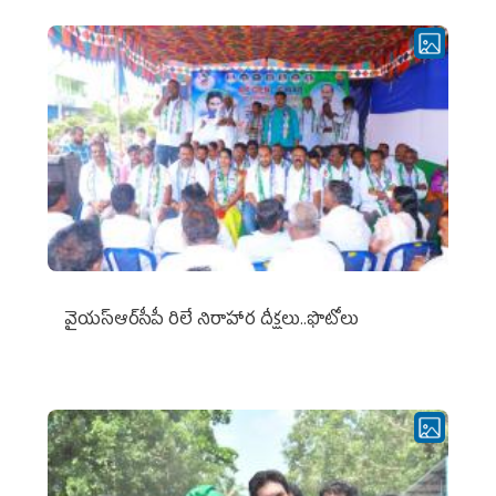
వైయ‌స్ఆర్‌సీపీ రిలే నిరాహార దీక్షలు..ఫొటోలు