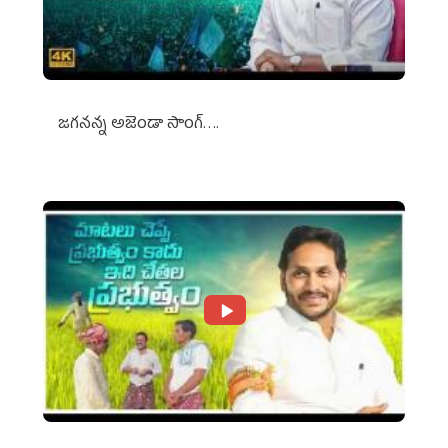
జగనన్న అజెండా సాంగ్….