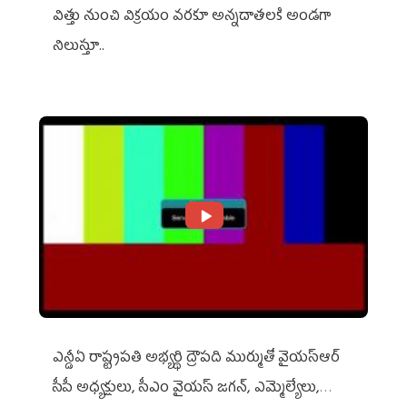
విత్తు నుంచి విక్రయం వరకూ అన్నదాతలకి అండగా
నిలుస్తూ..
ఎన్డీఏ రాష్ట్ర‌ప‌తి అభ్య‌ర్థి ద్రౌప‌ది ముర్ముతో వైయ‌స్ఆర్
సీపీ అధ్య‌క్షులు, సీఎం వైయ‌స్ జ‌గ‌న్, ఎమ్మెల్యేలు,