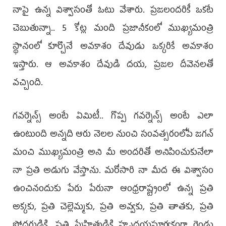
నాపై ఉన్న విశ్వాసంతో ఓటు వేశారు. ప్రజలందరికీ ఒకటే
చెబుతున్నా.. 5 కోట్ల మంది ప్రజానీకంలో ముఖ్యమంత్రి
స్థానంలో కూర్చొనే అవకాశం దేవుడు ఒక్కరికే అవకాశం
ఇస్తారు. ఆ అవకాశం దేవుడి దయ, ప్రజల దీవెనలతో
వచ్చింది.
గవర్నెన్స్‌ అంటే ఏమిటీ.. గొప్ప గవర్నెన్స్‌ అంటే ఎలా
ఉంటుంది అన్నది ఆరు నెలల నుంచి సంవత్సరంలోపే జగన్‌
మంచి ముఖ్యమంత్రి అని మీ అందరితో అనిపించుకునేలా
నా ప్రతి అడుగు వేస్తాను. మరోసారి నా మీద ఈ విశ్వాసం
ఉంచినందుకు పేరు పేరునా ఆంధ్రరాష్ట్రంలో ఉన్న ప్రతి
అక్కకు, ప్రతి చెల్లెమ్మకు, ప్రతి అవ్వకు, ప్రతి తాతకు, ప్రతి
సోదరుడికి, ప్రతి స్నేహితుడికి హృదయపూర్వకంగా రెండు