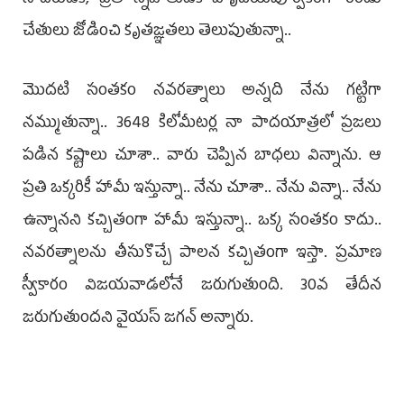
చేతులు జోడించి కృతజ్ఞతలు తెలుపుతున్నా..
మొదటి సంతకం నవరత్నాలు అన్నది నేను గట్టిగా
నమ్ముతున్నా.. 3648 కిలోమీటర్ల నా పాదయాత్రలో ప్రజలు
పడిన కష్టాలు చూశా.. వారు చెప్పిన బాధలు విన్నాను. ఆ
ప్రతి ఒక్కరికీ హామీ ఇస్తున్నా.. నేను చూశా.. నేను విన్నా.. నేను
ఉన్నానని కచ్చితంగా హామీ ఇస్తున్నా.. ఒక్క సంతకం కాదు..
నవరత్నాలను తీసుకొచ్చే పాలన కచ్చితంగా ఇస్తా. ప్రమాణ
స్వీకారం విజయవాడలోనే జరుగుతుంది. 30వ తేదీన
జరుగుతుందని వైయస్‌ జగన్‌ అన్నారు.