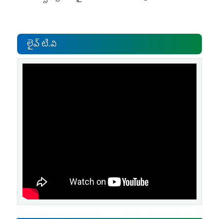
లైవ్ టి.వి