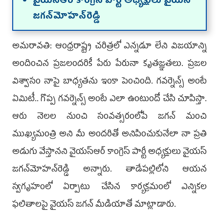
వైయస్‌ఆర్‌ కాంగ్రెస్‌ పార్టీ అధ్యక్షులు వైయస్‌
జగన్‌మోహన్‌రెడ్డి
అమరావతి: ఆంధ్రరాష్ట్ర చరిత్రలో ఎన్నడూ లేని విజయాన్ని
అందించిన ప్రజలందరికీ పేరు పేరునా కృతజ్ఞతలు. ప్రజల
విశ్వాసం నాపై బాధ్యతను ఇంకా పెంచింది. గవర్నెన్స్‌ అంటే
ఏమిటీ.. గొప్ప గవర్నెన్స్‌ అంటే ఎలా ఉంటుందో చేసి చూపిస్తా.
ఆరు నెలల నుంచి సంవత్సరంలోపే జగన్‌ మంచి
ముఖ్యమంత్రి అని మీ అందరితో అనిపించుకునేలా నా ప్రతి
అడుగు వేస్తానని వైయస్‌ఆర్‌ కాంగ్రెస్‌ పార్టీ అధ్యక్షులు వైయస్‌
జగన్‌మోహన్‌రెడ్డి అన్నారు. తాడేపల్లిలోని ఆయన
స్వగృహంలో ఏర్పాటు చేసిన కార్యక్రమంలో ఎన్నికల
ఫలితాలపై వైయస్‌ జగన్‌ మీడియాతో మాట్లాడారు.