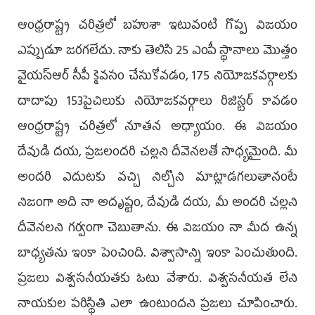
ఆంధ్రరాష్ట్ర చరిత్రలో బహుశా ఇటువంటి గొప్ప విజయం
ఎప్పుడూ జరగలేదు. నాకు తెలిసి 25 ఎంపీ స్థానాలు మొత్తం
వైయస్‌ఆర్‌ సీపీ కైవసం చేసుకోవడం, 175 నియోజకవర్గాలకు
దాదాపు 153పైచిలుకు నియోజకవర్గాలు రిజిస్టర్‌ కావడం
ఆంధ్రరాష్ట్ర చరిత్రలో నూతన అధ్యాయం. ఈ విజయం
దేవుడి దయ, ప్రజలందరి చల్లని దీవెనలతో సాధ్యమైంది. మీ
అందరి ఎదుటకు వచ్చి నిల్చొని మాట్లాడగలుతానంటే
నిజంగా అది నా అదృష్టం, దేవుడి దయ, మీ అందరి చల్లని
దీవెనలని గర్వంగా చెబుతాను. ఈ విజయం నా మీద ఉన్న
బాధ్యతను ఇంకా పెంచింది. విశ్వాసాన్ని ఇంకా పెంచుతుంది.
ప్రజలు విశ్వసనీయతకు ఓటు వేశారు. విశ్వసనీయత లేని
నాయకుల పరిస్థితి ఎలా ఉంటుందని ప్రజలు చూపించారు.