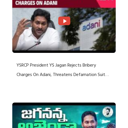
YSRCP President YS Jagan Rejects Bribery
Charges On Adani, Threatens Defamation Suit
Against Media Groups