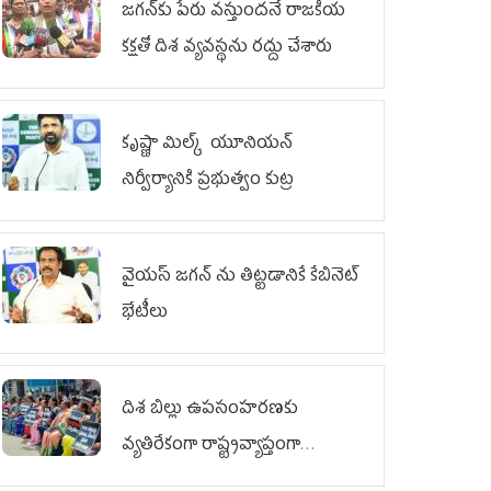
జగన్‌కు పేరు వస్తుందనే రాజకీయ
కక్షతో దిశ వ్య‌వ‌స్థ‌ను రద్దు చేశారు
కృష్ణా మిల్క్‌ యూనియన్‌
నిర్వీర్యానికి ప్రభుత్వం కుట్ర
వైయ‌స్ జగన్‌ ను తిట్టడానికే కేబినెట్‌
భేటీలు
దిశ బిల్లు ఉపసంహరణకు
వ్యతిరేకంగా రాష్ట్రవ్యాప్తంగా
వైయ‌స్ఆర్‌సీపీ మహిళా విభాగం