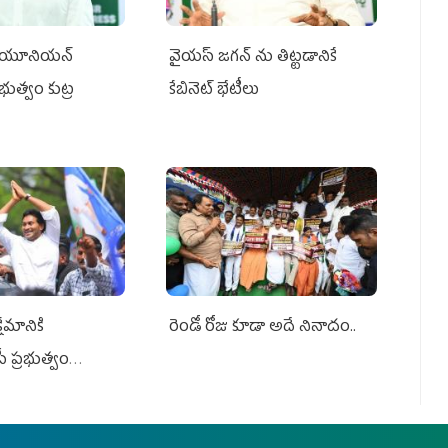
్‌ యూనియన్‌
వైయ‌స్ జగన్‌ ను తిట్టడానికే
ప్రభుత్వం కుట్ర
కేబినెట్‌ భేటీలు
ేమానికి
రెండో రోజు కూడా అదే నినాదం..
ీ ప్రభుత్వం
ింది