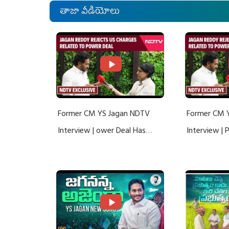
తాజా వీడియోలు
Former CM YS Jagan NDTV
Former CM 
Interview | ower Deal Has
Interview |
Nothing To Do With Adani: YS
Nothing To 
Jagan Rejects US Charges
Jagan Rejec