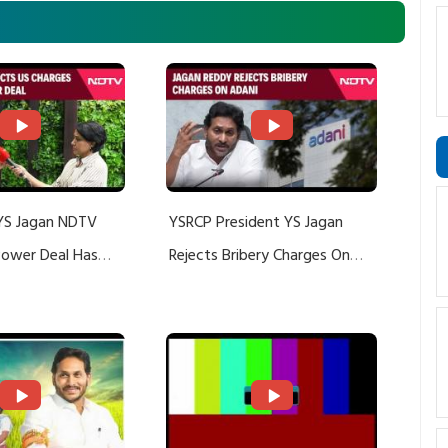
YS Jagan NDTV
YSRCP President YS Jagan
 Power Deal Has
Rejects Bribery Charges On
Do With Adani: YS
Adani, Threatens Defamation
ts US Charges
Suit Against Media Groups