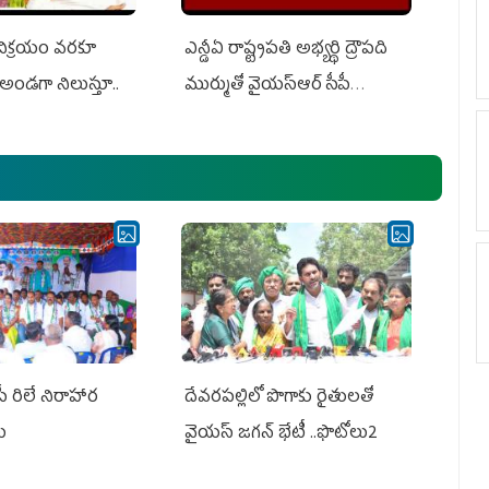
 విక్రయం వరకూ
ఎన్డీఏ రాష్ట్ర‌ప‌తి అభ్య‌ర్థి ద్రౌప‌ది
అండగా నిలుస్తూ..
ముర్ముతో వైయ‌స్ఆర్ సీపీ
అధ్య‌క్షులు, సీఎం వైయ‌స్ జ‌గ‌న్,
ఎమ్మెల్యేలు, ఎంపీల స‌మావేశం
పీ రిలే నిరాహార
దేవరపల్లిలో పొగాకు రైతులతో
లు
వైయస్ జగన్ భేటీ ..ఫొటోలు2