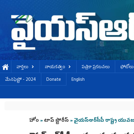
Skip to main content
వార్తలు
నాయకత్వం
పత్రికా ప్రకటనలు
ఫోటోలు
మేనిఫెస్టో - 2024
Donate
English
You are here
హోం
»
టాప్ స్టోరీస్
» వైయ‌స్ఆర్‌సీపీ రాష్ట్ర యువజన విభ