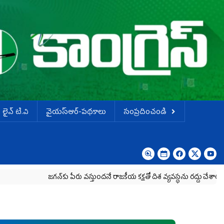
లైవ్ టి.వి
వైయస్ఆర్-పథకాలు
సంప్రదించండి
జగన్‌కు పేరు వస్తుందనే రాజకీయ కక్షతో దిశ వ్య‌వ‌స్థ‌ను రద్దు చేశారు
కృష్ణా 