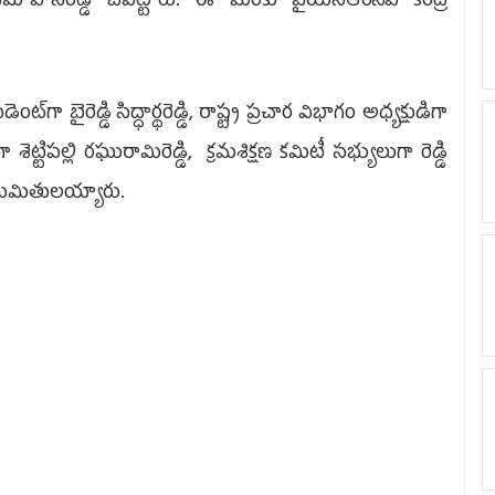
‌మోహన్‌రెడ్డి చేపట్టారు. ఈ మేరకు వైయ‌స్ఆర్‌సీపీ కేంద్ర
్‌గా బైరెడ్డి సిద్ధార్థరెడ్డి, రాష్ట్ర ప్రచార విభాగం అధ్యక్షుడిగా
ా శెట్టిపల్లి రఘురామిరెడ్డి, క్రమశిక్షణ కమిటీ సభ్యులుగా రెడ్డి
ి నియమితులయ్యారు.