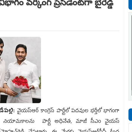
ాగం వర్కింగ్‌ ప్రెసిడెంట్‌గా బైరెడ్డి
ేపల్లి:
వైయ‌స్ఆర్ కాంగ్రెస్‌ పార్టీలో పదవుల భర్తీలో భాగంగా
 నియామకాలను పార్టీ అధినేత, మాజీ సీఎం వైయ‌స్‌