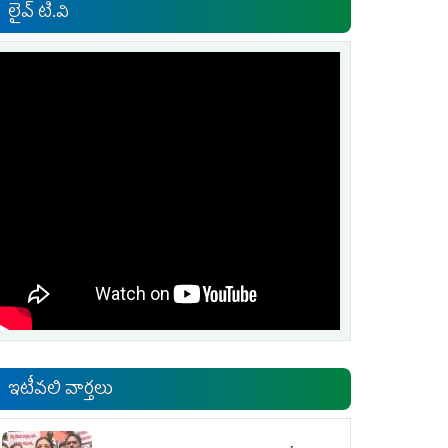
లైవ్ టి.వి
ఇటీవలి వార్తలు