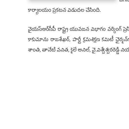
జగన్
కార్యాలయం ప్రకటన విడుదల చేసింది.
వైయ‌స్ఆర్‌సీపీ రాష్ట్ర యువజన విభాగం వర్కింగ్‌ ప్రెసిడెంట
కాకుమాను రాజశేఖర్‌, పార్టీ క్రమశిక్షణ కమిటీ ఛైర్మన్‌గ
శాంతి, తానేటి వనిత, కైలే అనిల్‌, వై.విశ్వేశ్వరరెడ్డ