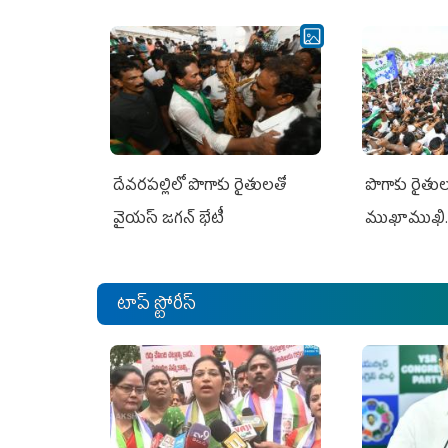
దేవరపల్లిలో పొగాకు రైతులతో
పొగాకు రైతుల‌
వైయస్ జగన్ భేటీ
ముఖాముఖి.
టాప్ స్టోరీస్