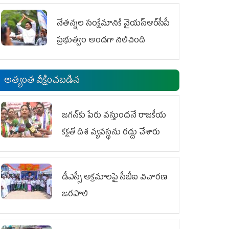
ఆందోళనలు
నేతన్నల సంక్షేమానికి వైయ‌స్ఆర్‌సీపీ
ప్రభుత్వం అండగా నిలిచింది
అత్యంత వీక్షించబడిన
జగన్‌కు పేరు వస్తుందనే రాజకీయ
కక్షతో దిశ వ్య‌వ‌స్థ‌ను రద్దు చేశారు
డీఎస్సీ అక్రమాలపై సీబీఐ విచారణ
జరపాలి