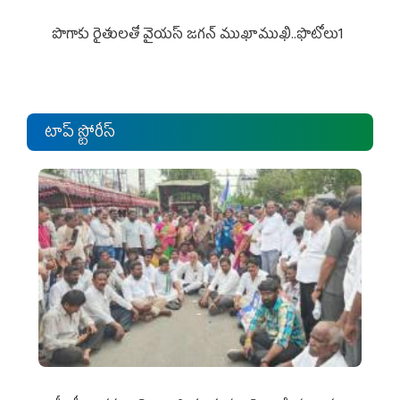
పొగాకు రైతుల‌తో వైయ‌స్ జ‌గ‌న్ ముఖాముఖి..ఫొటోలు1
టాప్ స్టోరీస్