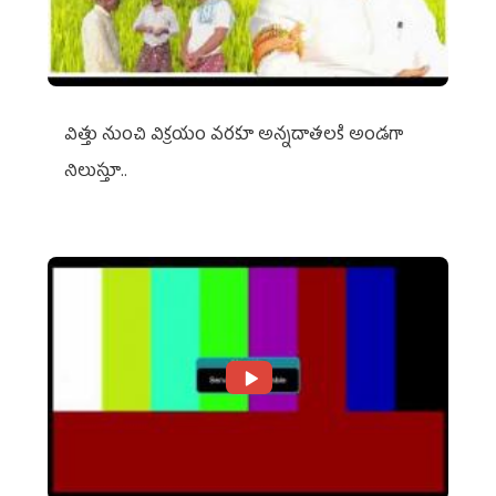
విత్తు నుంచి విక్రయం వరకూ అన్నదాతలకి అండగా
నిలుస్తూ..