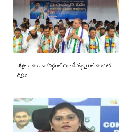
శ్రీశైలం నియోజకవర్గంలో దగా డీఎస్సీపై రిలే నిరాహార
దీక్షలు