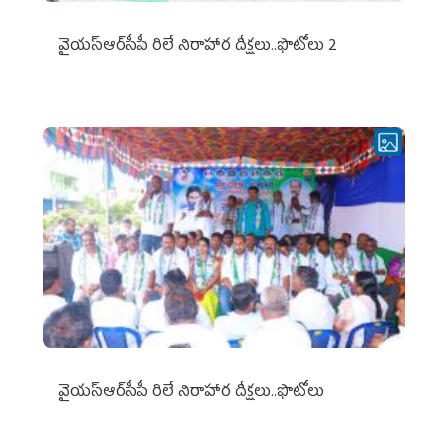
వైయ‌స్ఆర్‌సీపీ రిలే నిరాహార దీక్షలు..ఫొటోలు 2
వైయ‌స్ఆర్‌సీపీ రిలే నిరాహార దీక్షలు..ఫొటోలు