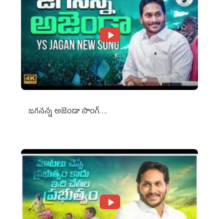
జగనన్న అజెండా సాంగ్….