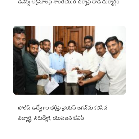
డీఎస్సీ అక్రమాలపై శాంతియుత ధర్నాపై దాడి దుర్మార్గం
పోలీస్ ఉద్యోగాల భర్తీపై వైయస్ జగన్‌ను కలిసిన
విద్యార్థి, నిరుద్యోగ, యువజన జేఏసీ