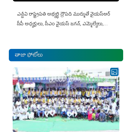
ఎన్డీఏ రాష్ట్ర‌ప‌తి అభ్య‌ర్థి ద్రౌప‌ది ముర్ముతో వైయ‌స్ఆర్
సీపీ అధ్య‌క్షులు, సీఎం వైయ‌స్ జ‌గ‌న్, ఎమ్మెల్యేలు,
ఎంపీల స‌మావేశం
తాజా ఫోటోలు