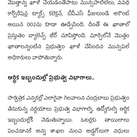
మొత్తాన్ని ఖాళీ చేయడంతోపాటు మున్సిపాలిటీలు, వివిధ
కార్పొరేషన్ల ట్యాక్స్‌ కలెక్షన్, బీపీఎస్‌ ఫీజులుండే అకౌంట్‌
అయిన 002ను కూడా ఊడ్చేసింది. దీంతో ఈ ఖాతాలో
ప్రస్తుతం బ్యాలెన్స్‌ జీరో చూపిస్తోంది. మార్చిలోనే మొత్తం
ఖాతాలన్నింటిని ప్రభుత్వం ఖాళీ చేసిందని మున్సిపల్‌
అధికారులు వాపోతున్నారు.
ఆర్థిక ఇబ్బందుల్లో ప్రభుత్వ విభాగాలు..
సార్వత్రిక ఎన్నికల్లో ఎలాగైనా గెలవాలని చంద్రబాబు ప్రభుత్వం
తీసుకున్న నిర్ణయాలు ప్రభుత్వ విభాగాల్ని, ఉద్యోగుల్ని ఆర్థిక
ఇబ్బందుల్లోకి నెడుతున్నాయి. ఓటర్లకు తాయిలాలు
పంచడానికి అన్ని శాఖల నుంచి అడ్డగోలుగా నిధులు