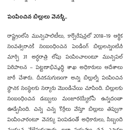
పంపించిన బిల్లులు వెనక్కి..
రాష్ట్రంలోని మున్సిపాలిటీలు, కార్పొరేషన్లలో 2018–19 ఆర్థిక
సంవత్సరానికి సంబంధించిన పెండింగ్‌ బిల్లులన్నింటినీ
మార్చి 31 అర్ధరాత్రి లోపు పంపించాలంటూ మున్సిపల్‌
పరిపాలన – పట్టణాభివృద్ధి శాఖ అధికారులు ఆదేశాలు
జారీ చేశారు. దీనికనుగుణంగా అన్ని బిల్లుల్నీ పంపించిన
స్థానిక సంస్థలకు సర్కారు మొండిచేయి చూపింది. బిల్లులకు
సంబంధించిన డబ్బులు మంజూరయ్యేలోపే ఉన్నదంతా
ఊడ్చేసింది. చిన్న చిన్న కొర్రీలు వేస్తూ బిల్లులు తప్పుగా
పంపించారంటూ వెనక్కు పంపడంతో అధికారులు, సిబ్బంది