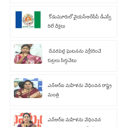
కోడుమూరులో వైయ‌స్ఆర్‌సీపీ డీఎస్సీ
రిలే దీక్షలు
దేవరపల్లి ఘటనను వక్రీకరించే
కుట్రలు సిగ్గుచేటు
ఎన్‌ఆర్‌ఐ మహిళను వేధించిన రాష్ట్ర
మంత్రి
ఎన్ఆర్ఐ మహిళను వేధించిన