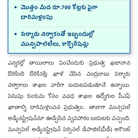
మొత్తం మీద రూ.700 కోట్లకు పైగా
దారిమళ్లింపు
సర్కారు నిర్వాకంతో ఇబ్బందుల్లో
మున్సిపాలిటీలు, కార్పొరేషన్లు
ఎన్నికల్లో తాయిలాలు పంచేందుకు ప్రభుత్వ ఖజానాని
దొరికింది దొరికినట్లే ఖాళీ చేసిన చంద్రబాబు సర్కారు
నిర్వాకాలు శాఖల వారీగా బయటపడుతూనే ఉన్నాయి.
పసుపు కుంకుమ కోసం వివిధ శాఖల ఉద్యోగుల పీఎఫ్‌
ఖాతాల్ని దారిమళ్లించిన ప్రభుత్వం.. తాజాగా మున్సిపల్‌
అడ్మినిస్ట్రేషన్‌నూ ఊడ్చేసిన వ్యవహారం బయటకు వచ్చింది.
మున్సిపల్‌ అడ్మినిస్ట్రేషన్‌ పర్సనల్‌ డిపాజిట్‌(పీడీ) అకౌంట్‌