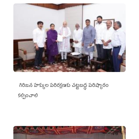
గిరిజన హక్కుల పరిరక్షణకు చట్టబద్ధ పరిష్కారం
కల్పించాలి