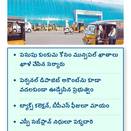
ప‌సుపు కుంకుమ కోసం మున్సిపల్‌ ఖాతాలు
ఖాళీ చేసిన సర్కారు
పర్సనల్‌ డిపాజిట్‌ అకౌంట్‌ను కూడా
వదలకుండా ఊడ్చేసిన ప్రభుత్వం
ట్యాక్స్‌ కలెక్షన్, బీపీఎస్‌ ఫీజులూ మాయం
ఎస్సీ సబ్‌ప్లాన్‌ నిధులూ పక్కదారి