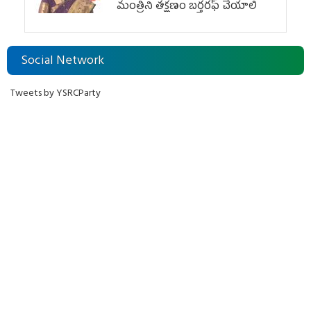
మంత్రిని త‌క్ష‌ణం బ‌ర్త‌ర‌ఫ్ చేయాలి
Social Network
Tweets by YSRCParty