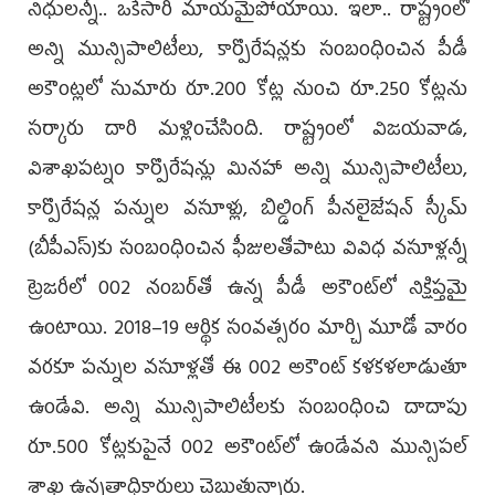
నిధులన్నీ.. ఒకేసారి మాయమైపోయాయి. ఇలా.. రాష్ట్రంలో
అన్ని మున్సిపాలిటీలు, కార్పొరేషన్లకు సంబంధించిన పీడీ
అకౌంట్లలో సుమారు రూ.200 కోట్ల నుంచి రూ.250 కోట్లను
సర్కారు దారి మళ్లించేసింది. రాష్ట్రంలో విజయవాడ,
విశాఖపట్నం కార్పొరేషన్లు మినహా అన్ని మున్సిపాలిటీలు,
కార్పొరేషన్ల పన్నుల వసూళ్లు, బిల్డింగ్‌ పీనలైజేషన్‌ స్కీమ్‌
(బీపీఎస్‌)కు సంబంధించిన ఫీజులతోపాటు వివిధ వసూళ్లన్నీ
ట్రెజరీలో 002 నంబర్‌తో ఉన్న పీడీ అకౌంట్‌లో నిక్షిప్తమై
ఉంటాయి. 2018–19 ఆర్థిక సంవత్సరం మార్చి మూడో వారం
వరకూ పన్నుల వసూళ్లతో ఈ 002 అకౌంట్‌ కళకళలాడుతూ
ఉండేవి. అన్ని మున్సిపాలిటీలకు సంబంధించి దాదాపు
రూ.500 కోట్లకుపైనే 002 అకౌంట్‌లో ఉండేవని మున్సిపల్‌
శాఖ ఉన్నతాధికారులు చెబుతున్నారు.