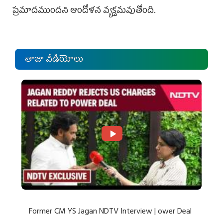
ప్రమాదముందని ఆందోళన వ్యక్తమవుతోంది.
తాజా వీడియోలు
Former CM YS Jagan NDTV Interview | ower Deal