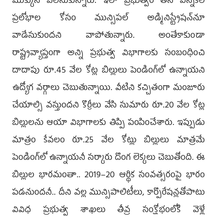
ముక్కున వేలేసుకున్నారు. ఇలా ప్రభుత్వం తన ఎన్నికల
ప్రలోభాల కోసం మున్సిపల్‌ అడ్మినిస్ట్రేషన్‌నూ
వాడేసుకుందని వాపోతున్నారు. అంతేకాకుండా
రాష్ట్రవ్యాప్తంగా అన్ని ప్రభుత్వ విభాగాలకు సంబంధించి
దాదాపు రూ.45 వేల కోట్ల బిల్లులు పెండింగ్‌లో ఉన్నాయని
ఉద్యోగ వర్గాలు చెబుతున్నాయి. వీటిని కచ్చితంగా మంజూరు
చేయాల్సి వస్తుందని కొర్రీలు వేసి సుమారు రూ.20 వేల కోట్ల
బిల్లులను ఆయా విభాగాలకు తిప్పి పంపించేశారు. ఇప్పుడు
మాత్రం కేవలం రూ.25 వేల కోట్లు బిల్లులు మాత్రమే
పెండింగ్‌లో ఉన్నాయనీ సర్కారు దొంగ లెక్కలు చెబుతోంది. ఈ
బిల్లుల భారమంతా.. 2019–20 ఆర్థిక సంవత్సరంపై భారం
పడనుందనీ.. దీని వల్ల మున్సిపాలిటీలు, కార్పొరేషన్లతోపాటు
వివిధ ప్రభుత్వ శాఖలు తీవ్ర సంక్షోభంలోకి వెళ్లే