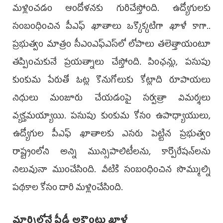
మళ్లించడం ఆందోళనకు గురిచేస్తోంది. ఉద్యోగులకు
సంబంధించిన పీఎఫ్‌ ఖాతాలు ఒక్కొక్కటిగా ఖాళీ కాగా..
ప్రభుత్వం మాత్రం సీఎంఎఫ్‌ఎస్‌లో లోపాలు తలెత్తాయంటూ
తప్పించుకునే ప్రయత్నాలు చేస్తోంది. పింఛన్లు, పసుపు
కుంకుమ పేరుతో ఓట్ల కొనుగోలుకు కోట్లాది రూపాయలు
నిధులు మంజూరు చేయడంపై సర్వత్రా విమర్శలు
వ్యక్తమయ్యాయి. పసుపు కుంకుమ కోసం ఉపాధ్యాయులు,
ఉద్యోగుల పీఎఫ్‌ ఖాతాలకు ఎసరు పెట్టిన ప్రభుత్వం
రాష్ట్రంలోని అన్ని మున్సిపాలిటీలను, కార్పొరేషన్‌లను
నిలువునా ముంచేసింది. వీటికి సంబంధించిన సొమ్ముల్ని
పథకాల కోసం దారి మళ్లించేసింది.
మార్చిలోనే పీడీ అకౌంట్లు ఖాళీ