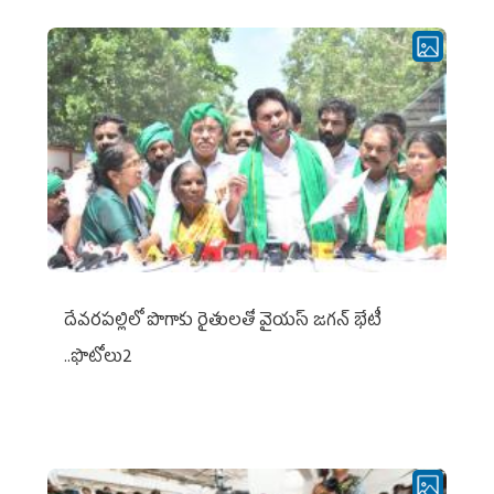
దేవరపల్లిలో పొగాకు రైతులతో వైయస్ జగన్ భేటీ
..ఫొటోలు2