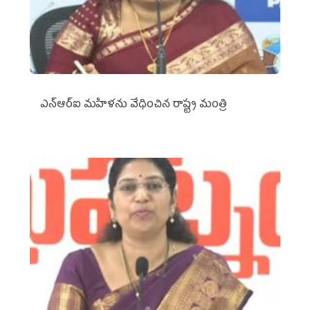
ఎన్‌ఆర్‌ఐ మహిళను వేధించిన రాష్ట్ర మంత్రి