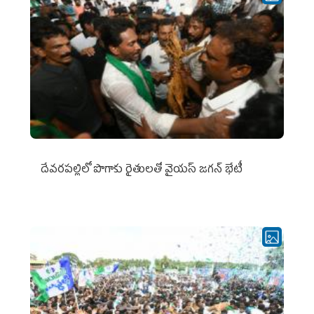
దేవరపల్లిలో పొగాకు రైతులతో వైయస్ జగన్ భేటీ