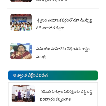
శ్రీశైలం నియోజకవర్గంలో దగా డీఎస్సీపై
రిలే నిరాహార దీక్షలు
ఎన్‌ఆర్‌ఐ మహిళను వేధించిన రాష్ట్ర
మంత్రి
అత్యంత వీక్షించబడిన
గిరిజన హక్కుల పరిరక్షణకు చట్టబద్ధ
పరిష్కారం కల్పించాలి