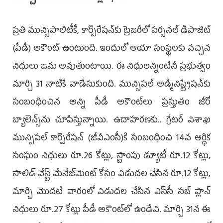
ప్రతి మున్సిపాలిటీకీ, కార్పొరేషన్‌కు ట్రెజరీలో పర్సనల్‌ డిపాజిట్‌
(పీడీ) అకౌంట్‌ ఉంటుంది. ఇందులో ఆయా సంస్థలకు వచ్చిన
నిధులు జమ అవుతుంటాయి. ఈ నిధులన్నింటినీ ప్రభుత్వం
మార్చి 31 నాటికే వాడేసుకుంది. మున్సిపల్‌ అడ్మినిస్ట్రేషన్‌కు
సంబంధించిన అన్ని పీడీ అకౌంట్‌లు ప్రస్తుతం జీరో
బ్యాలెన్స్‌ను చూపిస్తున్నాయి. ఉదాహరణకు.. గ్రేటర్‌ విశాఖ
మున్సిపల్‌ కార్పొరేషన్‌ (జీవీఎంసీ)కి సంబంధించి 14వ ఆర్థిక
సంఘం నిధులు రూ.26 కోట్లు, స్టాంపు డ్యూటీ రూ.12 కోట్లు,
సాలిడ్‌ వేస్ట్‌ మేనేజ్‌మెంట్‌ కోసం విడుదల చేసిన రూ.12 కోట్లు,
మార్చి మొదటి వారంలో విడుదల చేసిన ఎస్‌సీ సబ్‌ ప్లాన్‌
నిధులు రూ.27 కోట్లు పీడీ అకౌంట్‌లో ఉండేవి. మార్చి 31న ఈ