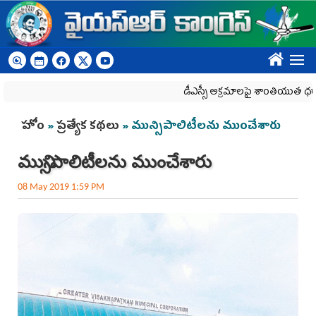
Skip to main content
????
డీఎస్సీ అక్రమాలపై శాంతియుత ధర్నాపై దాడి ద
You are here
హోం
»
ప్రత్యేక కథలు
» మున్సిపాలిటీల‌ను ముంచేశారు
మున్సిపాలిటీల‌ను ముంచేశారు
08 May 2019 1:59 PM