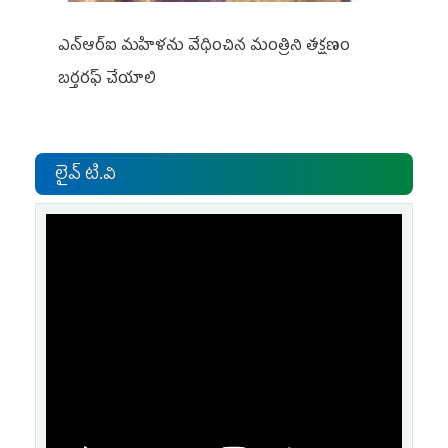
ఎన్ఆర్ఐ మహిళను వేధించిన మంత్రిని త‌క్ష‌ణం
బ‌ర్త‌ర‌ఫ్ చేయాలి
లైవ్ టి.వి