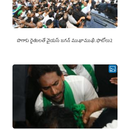
పొగాకు రైతుల‌తో వైయ‌స్ జ‌గ‌న్ ముఖాముఖి..ఫొటోలు2