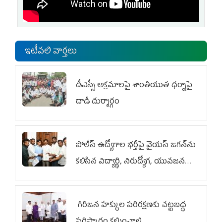
ఇటీవలి వార్తలు
డీఎస్సీ అక్రమాలపై శాంతియుత ధర్నాపై
దాడి దుర్మార్గం
పోలీస్ ఉద్యోగాల భర్తీపై వైయస్ జగన్‌ను
కలిసిన విద్యార్థి, నిరుద్యోగ, యువజన
జేఏసీ
గిరిజన హక్కుల పరిరక్షణకు చట్టబద్ధ
పరిష్కారం కల్పించాలి