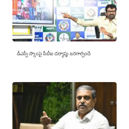
డీఎస్సీ స్కాంపై సీబీఐ దర్యాప్తు జరగాల్సిందే