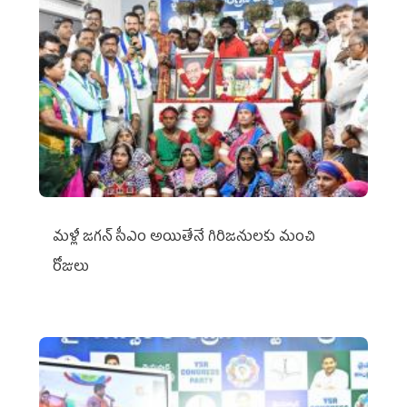
మళ్లీ జగన్ సీఎం అయితేనే గిరిజనులకు మంచి
రోజులు