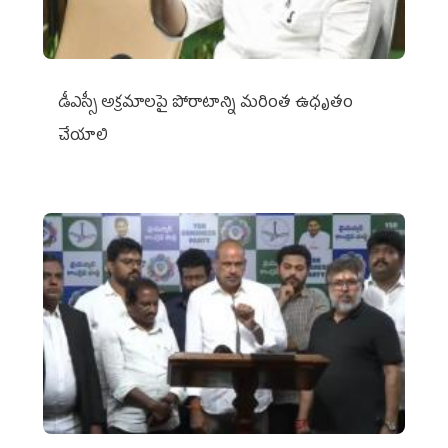
డీఎస్సీ అక్రమాలపై పోరాటాన్ని మరింత ఉధృతం
చేయాలి