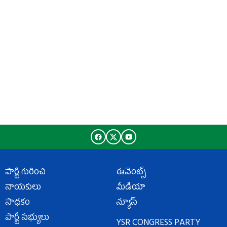
పార్టీ గురించి
ఈవెంట్స్
నాయకులు
మీడియా
సాధకం
న్యూస్
పార్టీ సభ్యులు
YSR CONGRESS PARTY