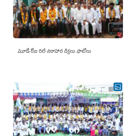
మూడో రోజు రిలే నిరాహార దీక్షలు..ఫొటోలు