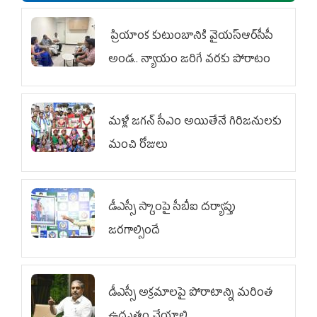
ప్రియాంక కుటుంబానికి వైయ‌స్ఆర్‌సీపీ
అండ.. న్యాయం జరిగే వరకు పోరాటం
మళ్లీ జగన్ సీఎం అయితేనే గిరిజనులకు
మంచి రోజులు
డీఎస్సీ స్కాంపై సీబీఐ దర్యాప్తు
జరగాల్సిందే
డీఎస్సీ అక్రమాలపై పోరాటాన్ని మరింత
ఉధృతం చేయాలి