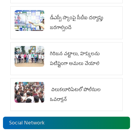
డీఎస్సీ స్కాంపై సీబీఐ దర్యాప్తు
జరగాల్సిందే
గిరిజన చట్టాలు, హక్కులను
పటిష్టంగా అమలు చేయాలి
చిలుక‌లూరిపేట‌లో పోలీసుల
ఓవ‌రాక్ష‌న్‌
Social Network