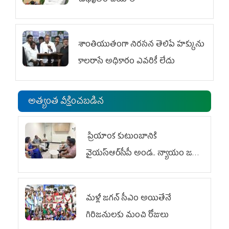
శాంతియుతంగా నిరసన తెలిపే హక్కును
కాలరాసే అధికారం ఎవరికీ లేదు
అత్యంత వీక్షించబడిన
ప్రియాంక కుటుంబానికి
వైయ‌స్ఆర్‌సీపీ అండ.. న్యాయం జరిగే
వరకు పోరాటం
మళ్లీ జగన్ సీఎం అయితేనే
గిరిజనులకు మంచి రోజులు