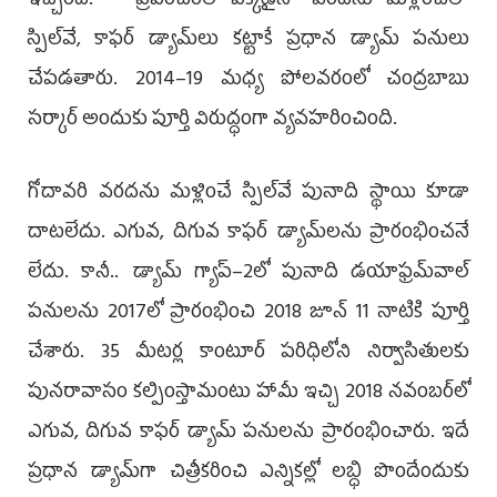
ఇచ్చింది. ప్రపంచంలో ఎక్కడైనా వరదను మళ్లించేలా
స్పిల్‌వే, కాఫర్‌ డ్యామ్‌లు కట్టాకే ప్రధాన డ్యామ్‌ పనులు
చేపడతా­రు. 2014–19 మధ్య పోలవరంలో చంద్రబాబు
సర్కార్‌ అందుకు పూర్తి విరుద్ధంగా వ్యవహరించింది.
గోదావరి వరదను మళ్లించే స్పిల్‌వే పునాది స్థాయి కూడా
దాటలేదు. ఎగువ, దిగువ కాఫర్‌ డ్యామ్‌లను ప్రారంభించనే
లేదు. కానీ.. డ్యామ్‌ గ్యాప్‌–2లో పునాది డయాఫ్రమ్‌వాల్‌
పనులను 2017లో ప్రారంభించి 2018 జూన్‌ 11 నాటికి పూర్తి
చేశారు. 35 మీటర్ల కాంటూర్‌ పరిధిలోని నిర్వాసితులకు
పునరావాసం కల్పింస్తామంటు హామీ ఇచ్చి 2018 నవంబర్‌లో
ఎగువ, దిగువ కాఫర్‌ డ్యామ్‌ పనులను ప్రారంభించారు. ఇదే
ప్రధాన డ్యామ్‌గా చిత్రీకరించి ఎన్నికల్లో లబ్ధి పొందేందుకు