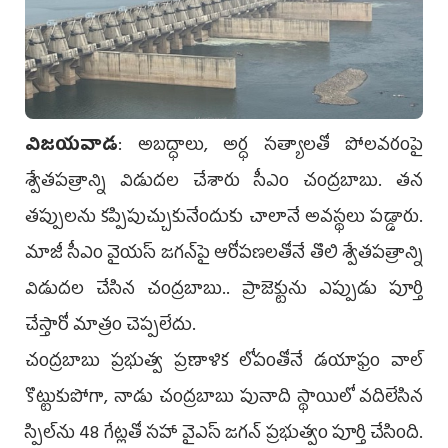
విజయవాడ
: అబద్ధాలు, అర్ధ సత్యాలతో పోలవరంపై
శ్వేతపత్రాన్ని విడుదల చేశారు సీఎం చంద్రబాబు. తన
తప్పులను కప్పిపుచ్చుకునేందుకు చాలానే అవస్థలు పడ్డారు.
మాజీ సీఎం వైయ‌స్‌ జగన్‌పై ఆరోపణలతోనే తొలి శ్వేతపత్రాన్ని
విడుదల చేసిన చంద్రబాబు.. ప్రాజెక్టును ఎప్పుడు పూర్తి
చేస్తారో మాత్రం చెప్పలేదు.
చంద్రబాబు ప్రభుత్వ ప్రణాళిక లోపంతోనే డయాఫ్రం వాల్‌
కొట్టుకుపోగా, నాడు చంద్రబాబు పునాది స్థాయిలో వదిలేసిన
స్పిల్‌ను 48 గేట్లతో సహా వైఎస్‌ జగన్‌ ప్రభుత్వం పూర్తి చేసింది.