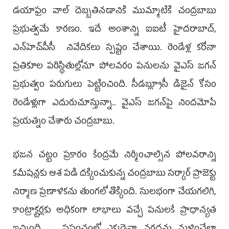
డయాఫ్రం వాల్‌ దెబ్బతినడానికి ముమ్మాటికి చంద్రబాబు
ప్రభుత్వమే కారణం. ఇదే అంశాన్ని ఐఐటీ హైదరాబాద్‌,
ఎన్‌హెచ్‌పీసీ నివేదికలు స్పష్టం చేశాయి. రెండేళ్ల కరోనా
ప్రతికూల పరిస్థితుల్లోనూ పోలవరం పనులను వైఎస్‌ జగన్‌
ప్రభుత్వం పరుగులు పెట్టించింది. సీడబ్ల్యూసీ డిజైన్‌ కోసం
రెండేళ్లుగా ఎదురుచూస్తున్నా.. వైఎస్‌ జగన్‌పై నిందమోపే
ప్రయత్నం చేశారు చంద్రబాబు.
భజన చట్టం ప్రకారం కేంద్రమే నిర్మించాల్సిన పోలవరాన్ని
కమీషన్లకు ఆశ పడి దక్కించుకున్న చంద్రబాబు సర్కార్‌ ప్రాజెక్టు
నిర్మాణ ప్రణాళికను తుంగలో తొక్కింది. సులభంగా చేయగలిగి,
కాంట్రాక్టర్లకు అధికంగా లాభాలు వచ్చే పనులకే ప్రాధాన్యత