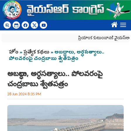
Skip to main content
????
ప్రియాంక కుటుంబానికి వైయ‌స్ఆర్‌సీపీ 
You are here
హోం
»
ప్రత్యేక కథలు
» అబద్ధాలు, అర్ధసత్యాలు..
పోలవరంపై చంద్రబాబు శ్వేతపత్రం
అబద్ధాలు, అర్ధసత్యాలు.. పోలవరంపై
చంద్రబాబు శ్వేతపత్రం
28 Jun 2024 8:35 PM