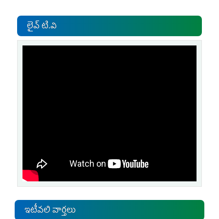
లైవ్ టి.వి
ఇటీవలి వార్తలు