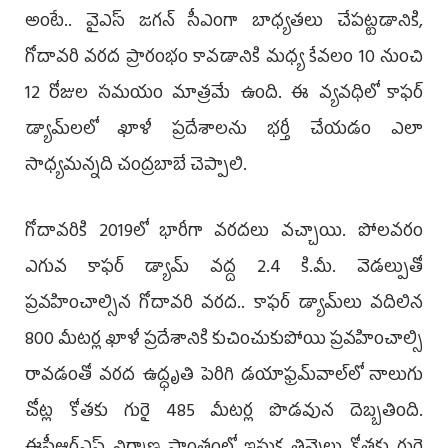
అంటే.. వైఎస్‌ జగన్‌ సీఎంగా బాధ్యతలు చేపట్టడానికి,
గోదావరి వరద ప్రారంభం కావడానికి మధ్య కేవలం 10 నుంచి
12 రోజుల సమయం మాత్రమే ఉంది. ఈ వ్యవధిలో కాఫర్‌
డ్యామ్‌లలో ఖాళీ ప్రదేశాలను భర్తీ చేయడం ఎలా
సాధ్యమన్నది చంద్రబాబే చెప్పాలి.
గోదావరికి 2019లో భారీగా వరదలు వచ్చాయి. పోలవరం
ఎగువ కాఫర్‌ డ్యామ్‌ వద్ద 2.4 కి.మీ. వెడల్పుతో
ప్రవహించాల్సిన గోదావరి వరద.. కాఫర్‌ డ్యామ్‌లు వదిలిన
800 మీటర్ల ఖాళీ ప్రదేశానికి కుచించుకుపోయి ప్రవహించాల్సి
రావడంతో వరద ఉద్ధృతి పెరిగి డయాఫ్రమ్‌వాల్‌లో నాలుగు
చోట్ల కోతకు గురై 485 మీటర్ల పొడవున దెబ్బతింది.