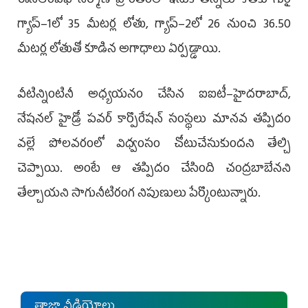
ఈసీఆర్‌ఎఫ్‌ నిర్మాణ ప్రాంతంలో ఇసుక తిన్నెలు కోతకు గురై
గ్యాప్‌–1లో 35 మీటర్ల లోతు, గ్యాప్‌–2లో 26 నుంచి 36.50
మీటర్ల లోతుతో కూడిన అగాధాలు ఏర్పడ్డాయి.
వీటిన్నింటినీ అధ్యయనం చేసిన ఐఐటీ–హైదరాబాద్,
నేషనల్‌ హైడ్రో పవర్‌ కార్పొరేషన్‌ సంస్థలు మానవ తప్పి­దం
వల్లే పోలవరంలో విధ్వంసం చోటుచేసుకుందని తేల్చి
చెప్పాయి. అంటే ఆ తప్పిదం చేసింది చంద్రబాబేనని
తేల్చాయని సాగునీటిరంగ నిపుణులు పేర్కొంటున్నారు.
తాజా వీడియోలు