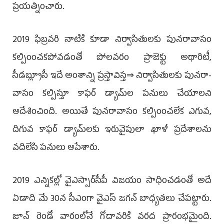
ప్రయత్నించారు.
2019 ఫిబ్రవరి నాటికి కూడా నిర్వాసితులకు పునరా­వాసం
కల్పింంచకపోవడంతో పోలవరం ప్రాజెక్టు అథారిటీ,
సీడబ్ల్యూసీ ఇదే అంశాన్ని ప్రస్తావిస్త⇒ నిర్వాసితులకు పునరా­
వాసం కల్పిస్తూ కాఫర్‌ డ్యామ్‌ల పనులు చేయాలని
ఆదేశించింది. అయితే పునరావాసం కల్పింంచలేక ఎగువ,
దిగువ కాఫర్‌ డ్యామ్‌లకు ఇరువైపులా ఖాళీ ప్రదేశాలను
వదిలేసి పనులు ఆపేశారు.
2019 ఎన్నికల్లో వైఎస్సార్‌సీపీ విజయం సాధించడంతో అదే
ఏడాది మే 30న సీఎంగా వైఎస్‌ జగన్‌ బాధ్యతలు చేపట్టారు.
జూన్‌ రెండో వారంలోనే గోదావరికి వరద ప్రారంభమైంది.