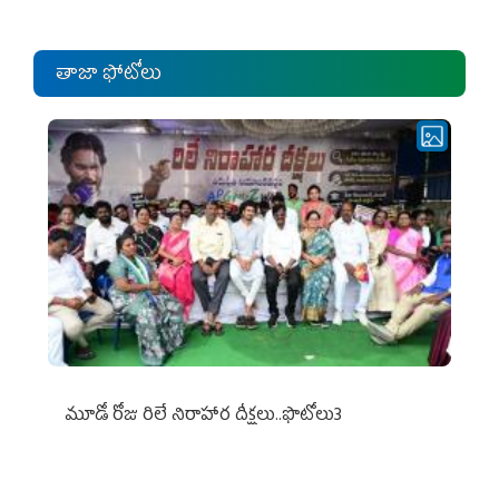
తాజా ఫోటోలు
మూడో రోజు రిలే నిరాహార దీక్షలు..ఫొటోలు3