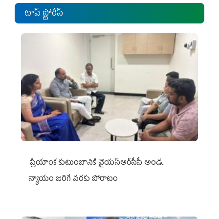
టాప్ స్టోరీస్
ప్రియాంక కుటుంబానికి వైయ‌స్ఆర్‌సీపీ అండ..
న్యాయం జరిగే వరకు పోరాటం