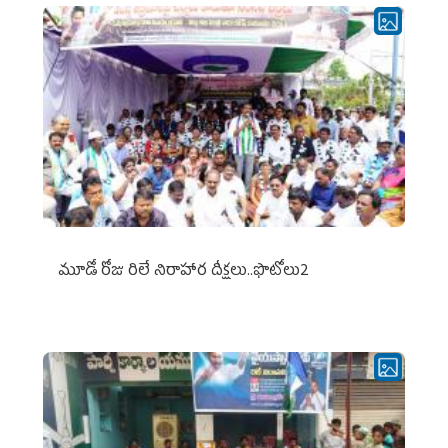
మూడో రోజు రిలే నిరాహార దీక్షలు..ఫొటోలు2