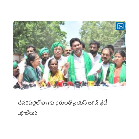
దేవరపల్లిలో పొగాకు రైతులతో వైయస్ జగన్ భేటీ
..ఫొటోలు2