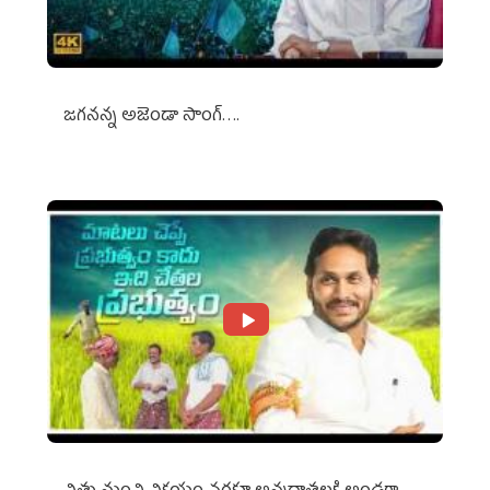
జగనన్న అజెండా సాంగ్….