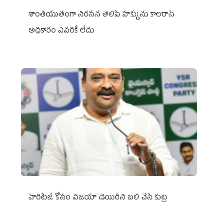
శాంతియుతంగా నిరసన తెలిపే హక్కును కాలరాసే
అధికారం ఎవరికీ లేదు
హెరిటేజ్ కోసం విజయా డెయిరీని బలి చేసే కుట్ర‌