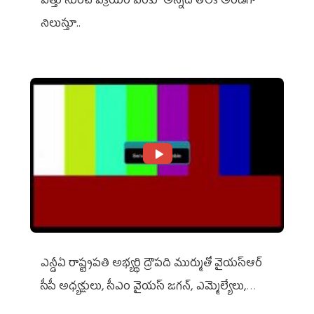
విత్తు నుంచి విక్రయం వరకూ అన్నదాతలకి అండగా
నిలుస్తూ..
ఎన్డీఏ రాష్ట్ర‌ప‌తి అభ్య‌ర్థి ద్రౌప‌ది ముర్ముతో వైయ‌స్ఆర్
సీపీ అధ్య‌క్షులు, సీఎం వైయ‌స్ జ‌గ‌న్, ఎమ్మెల్యేలు,
ఎంపీల స‌మావేశం