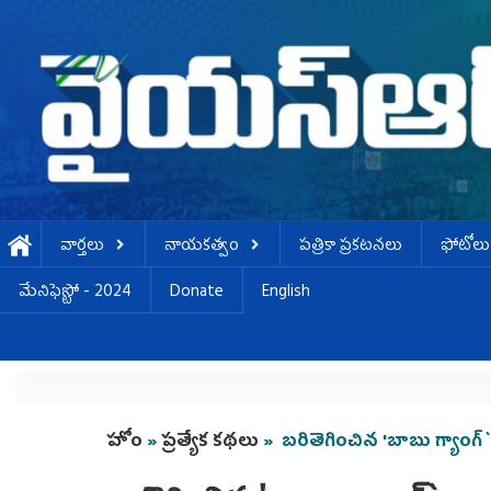
Skip to main content
వార్తలు
నాయకత్వం
పత్రికా ప్రకటనలు
ఫోటోలు
మేనిఫెస్టో - 2024
Donate
English
You are here
హోం
»
ప్రత్యేక కథలు
» బరితెగించిన 'బాబు గ్యాంగ్‌