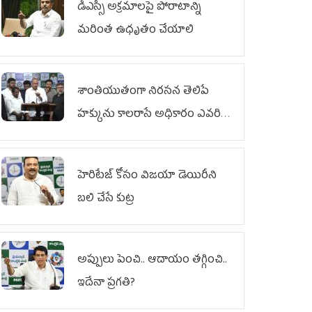
డీఎస్సీ అక్రమాలపై పోరాటాన్ని
మరింత ఉధృతం చేయాలి
శాంతియుతంగా నిరసన తెలిపే
హక్కును కాలరాసే అధికారం ఎవరికీ
లేదు
హెరిటేజ్ కోసం విజయా డెయిరీని
బలి చేసే కుట్ర‌
అప్పులు పెంచి.. ఆదాయం తగ్గించి..
ఇదేనా ప్రగతి?