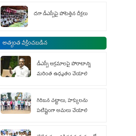
దగా డీఎస్సీపై పోటెత్తిన దీక్షలు
అత్యంత వీక్షించబడిన
డీఎస్సీ అక్రమాలపై పోరాటాన్ని
మరింత ఉధృతం చేయాలి
గిరిజన చట్టాలు, హక్కులను
పటిష్టంగా అమలు చేయాలి