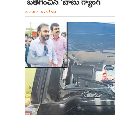
బరితెగించిన 'బాబు గ్యాంగ్‌`
07 Aug 2025 9:06 AM