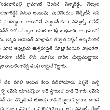
గొండువారిపల్లె గ్రా­మా­నికి చెందిన చెన్నారెడ్డి.. వేల్పుల
ింగారెడ్డికి సమీప బంధువు. పులివెందుల జెడ్పీటీసీ ఉప
ిక సందర్భంగా ఆయనతో చర్చించేందుకు ఎమ్మెల్సీ రమేష్‌
్‌తో కలిసి వేల్పుల రామలింగారెడ్డి బుధవారం ఆ గ్రామానికి
లారు. అక్కడ ఆయనతో మాట్లాడిన తర్వాత పక్కనే ఉన్న సింగిల్‌
ో మాజీ అధ్యక్షుడు ఈశ్వరరెడ్డితో మాట్లాడేందుకు వెళ్తుండగా,
కమారుగా టీడీపీ రౌడీ మూకలు వారిని చుట్టుముట్టాయి.
పుల రామలింగారెడ్డి తలపై రాడ్డుతో కొట్టారు.
తో తల పగిలి ఆయన కింద పడిపోయారు. ప­క్కనే ఉన్న
ెల్సీ రమేష్‌ యాదవ్‌పైనా అదే స్థాయిలో దాడి చేశారు. రమేష్‌
్‌ తల తిప్పడంతో భుజంపై రాడ్ల దె­బ్బలు పడ్డాయి. దాంతో
 భుజం ఎముకలు విరిగిపోయా­యి. ఆపై ఎమ్మెల్సీ రేంజ్‌