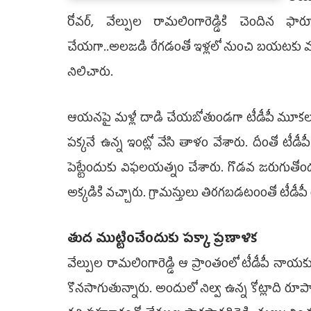
రోవర్, వేల్పుల రామలింగారెడ్డికి చెందిన ఫా
చేయగా..అలజడి రేగడంతో ఇళ్లలో నుంచి బ­యటకు వచ్
నిలిచారు.
ఆయనపై మళ్లీ దాడి చేయబోతుండగా టీడీపీ మూకలను
పక్కనే ఉన్న ఇంట్లో వేసి తాళం వేశారు. దీంతో టీడీపీ 
పెట్టేందుకు విఫల­యత్నం చేశారు. గొ­డ­వ జరుగుతో
అక్క­డికి వచ్చా­రు. గ్రామస్తులు తిరగబడటంంతో టీడ
తుద ముట్టించేందుకు పక్కా ప్రణాళిక
వేల్పుల రామలింగారెడ్డి ఆ ప్రాంతంలో టీడీపీ నాయకులకు
కొనసాగుతున్నారు. అందులో నిల్వ ఉన్న కోట్లాది రూపాయల