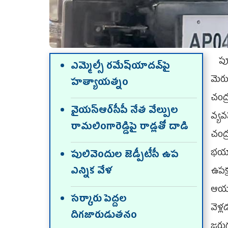
పూర
ఎమ్మెల్సీ రమేష్‌యాదవ్‌పై
మెరు
హత్యాయత్నం
చంద
వైయ‌స్ఆర్‌సీపీ నేత వేల్పుల
వ్యవ
రామలింగారెడ్డిపై రాడ్లతో దాడి
చంద
భయా
పులివెందుల జెడ్పీటీసీ ఉప
ఎన్నిక వేళ
ఉపక
ఆయు
సర్కారు పెద్దల
వెళ్
దిగజారుడుతనం
జరుగ