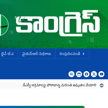
లైవ్ టి.వి
వైయస్ఆర్-పథకాలు
సంప్రదించండి
డీఎస్సీ అక్రమాలపై పోరాటాన్ని మరింత ఉధృతం చేయాలి
శాంతియుతంగా 