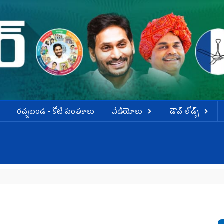
ర‌చ్చ‌బండ‌ - కోటి సంత‌కాలు
వీడియోలు
డౌన్ లోడ్స్
`