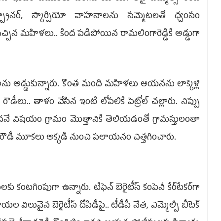
ర్చ్యూనర్, స్కార్పియో వాహనాలను సమ్మెట­లతో ధ్వంసం
చిన మహిళలు.. కింద పడిపోయిన రామ­లింగారెడ్డికి అడ్డుగా
 అడ్డుకున్నారు. కొంత మంది మహిళలు ఆయనను లాక్కెళ్లి
రౌడీలు.. తాళం వేసిన ఇంటి లోపలికి పెట్రోల్‌ చల్లారు. ని­ప్పు
ందనే విషయం గ్రామం మొత్తాని­కి తెలియడంతో గ్రామస్తులంతా
ీపీ రౌడీ మూకలు అక్కడి నుంచి పలాయనం చిత్తగించారు.
 కంటగింపుగా ఉన్నారు. టిఫెన్‌ బెరైటీస్‌ కంపెనీ కేర్‌టేకర్‌గా
 విలువైన బెరైటీస్‌ దోపిడీపై.. టీడీపీ నేత, ఎమ్మెల్సీ బీటెక్‌