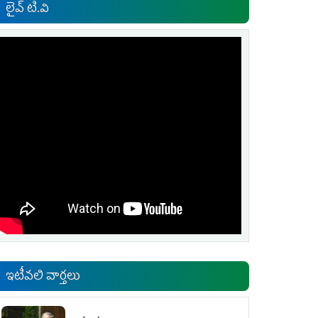
లైవ్ టి.వి
ఇటీవలి వార్తలు