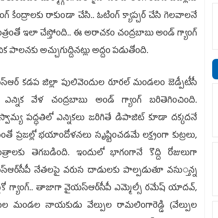
గ్‌ కేంద్రాలకు రాకుండా చేసి.. ఓటింగ్‌ క్యాప్చర్‌ చేసి గెలవాలనే
త్రంతో ఇలా చేస్తోంది.. ఈ అరాచకం చంద్రబాబు అండ్‌ గ్యాంగ్‌
క పాలనకు అచ్చుగుద్దినట్లు అద్దం పడుతోంది.
స్ఆర్‌ కడప జిల్లా పులివెందుల రూరల్‌ మండలం జెడ్పీటీసీ
న్నిక వేళ చంద్రబాబు అండ్‌ గ్యాంగ్‌ బరితెగించింది.
ాస్వామ్య పద్ధతిలో ఎన్నికలు జరిగితే డిపాజిట్‌ కూడా దక్కదనే
ో ప్రజల్లో భయాందోళనలు సృష్టించడమే లక్ష్యంగా కుట్రలు,
ంత్రాలకు తెగబడింది. ఇందులో భాగంగానే కొద్ది రోజు­లు­గా
స్ఆర్‌సీపీ నేతలపై వరుస దాడులకు పాల్ప­డుతూ వ­సు­్తన్న
కో గ్యాంగ్‌.. తాజాగా వైయ‌స్ఆర్‌సీపీ ఎమ్మెల్సీ రమేష్‌ యాదవ్,
ుల మండల నాయ­కుడు వేల్పుల రామలింగారెడ్డి (వేల్పుల