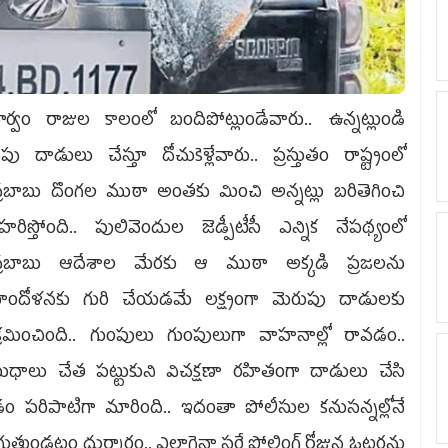
్వం రాజుల కాలంలో బందిపోట్లుండేవారు.. ఉన్నట్లుండి
పు దాడులు చేస్తూ దోచుకెళ్లేవారు.. ప్రస్తుతం రాష్ట్రంలో
్రబాబు దొంగల ముఠా అంతకు మించి అన్నట్లు బరితెగించి
హరిస్తోంది.. పులివెందుల జెడ్పీటీసీ ఎన్నిక నేపథ్యంలో
్రబాబు ఆదేశాల మేరకు ఆ ముఠా అక్కడి ప్రజలను
ందోళనకు గురి చేయడమే లక్ష్యంగా మెరుపు దాడులకు
్రమించింది.. గుంపులు గుంపులుగా వాహనాల్లో రావడం..
ధాలు చేత పట్టుకుని విచక్షణా రహితంగా దాడులు చేసి
లడం పరిపాటిగా మారింది.. ఇదంతా పోలీసుల కనుసన్నల్లోనే
ుతుండటం దుర్మార్గం.. ఎలాగైనా సరే పోలింగ్‌ రోజున ఓటర్లను