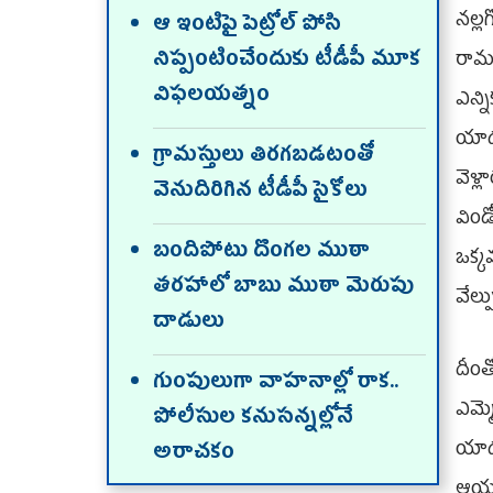
నల్ల
ఆ ఇంటిపై పెట్రోల్‌ పోసి
నిప్పంటించేందుకు టీడీపీ మూక
రామల
విఫలయత్నం
ఎన్న
యాదవ
గ్రామస్తులు తిరగబడటంతో
వెళ్
వెనుదిరిగిన టీడీపీ సైకోలు
విండ
బందిపోటు దొంగల ముఠా
ఒక్
తరహాలో బాబు ముఠా మెరుపు
వేల్
దాడులు
దీం
గుంపులుగా వాహనాల్లో రాక..
ఎమ్మ
పోలీసుల కనుసన్నల్లోనే
యాదవ
అరాచకం
ఆయన