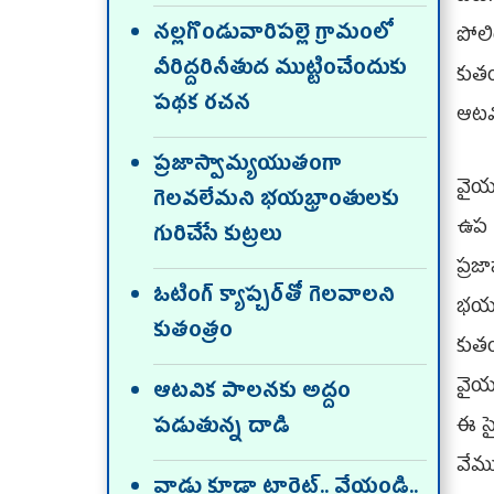
నల్లగొండువారిపల్లె గ్రామంలో
పోలిం
వీరిద్దరినీతుద ముట్టించేందుకు
కుతం
పథక రచన
ఆటవి
ప్రజాస్వామ్యయుతంగా
వైయ‌
గెలవలేమని భయభ్రాంతులకు
ఉప ఎ
గురిచేసే కుట్రలు
ప్రజ
ఓటింగ్‌ క్యాప్చర్‌తో గెలవాలని
భయంత
కుతంత్రం
కు­త
వైయ‌
ఆటవిక పాలనకు అద్దం
ఈ సై
పడుతున్న దాడి
వేమ
వాడు కూడా టార్గెట్‌.. వేయండి..