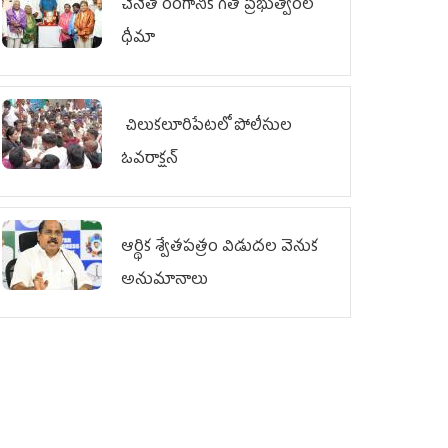
చేనేత రంగానికి గత ప్రభుత్వంలో
ధీమా
చిలుక‌లూరిపేట‌లో పోలీసుల
ఓవ‌రాక్ష‌న్‌
ఆర్థిక శ్వేతపత్రం విడుదల వెనుక
అనుమానాలు