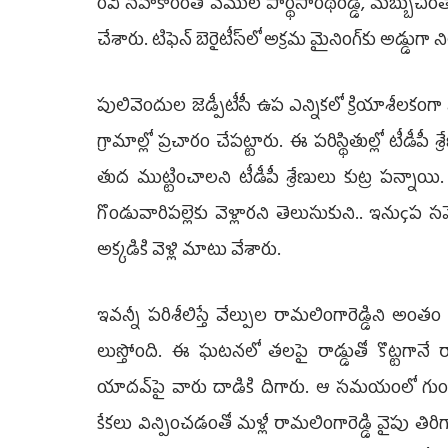
రవి సహకారంతో వేముల పార్థసారథిరెడ్డి, మబ్బుచింతప
చేశారు. టిఫెన్‌ బెరైటీస్‌లో అక్రమ మైనింగ్‌కు అడ్డ
పులివెందుల జెడ్పీటీసీ ఉప ఎన్నికలో క్రియాశీలకంగా 
గ్రామాల్లో ప్రచా­రం చేపట్టారు. ఈ పరిస్థితుల్లో టీడ
తు­ద ముట్టించా­లని టీడీపీ శ్రేణులు కుట్ర పన్న
గొండువారిపల్లెకు వెళ్లార­ని తెలుసుకుని.. ఇనుçప స
అక్కడికి వెళ్లి మాటు వేశారు.
ఇవన్నీ పరిశీలిస్తే వేల్పుల రామలింగారెడ్డిని అంతం
లుస్తోంది. ఈ ఘటనలో తలపై రాడ్డుతో కొట్టగానే రా
యాదవ్‌పై వారు దాడికి దిగారు. ఆ సమయంలో గుంపు
కేకలు వి­న్పించడంతో మళ్లీ రామలింగారెడ్డి వైపు తి