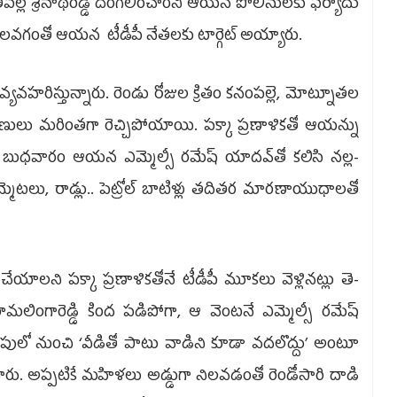
ల్లె శ్రీనాథరెడ్డి దొంగిలించారని ఆయన పోలీసులకు ఫిర్యాదు
ుగా నిలవగంతో ఆయన టీడీపీ నేతలకు టార్గెట్‌ అయ్యా­రు.
వ్యవహ­రిస్తున్నారు. రెండు రోజుల క్రితం కనంపల్లె, మోట్నూతల
ీపీ శ్రేణులు మరింతగా రెచ్చి­పోయాయి. పక్కా ప్రణాళికతో ఆయన్ను
ాయి. బుధవారం ఆయన ఎమ్మెల్సీ రమేష్‌ యాదవ్‌తో కలిసి నల్ల­
మ్మెటలు, రాడ్లు.. పెట్రో­ల్‌ బాటిళ్లు తదితర మారణాయుధాలతో
 చే­యాలని పక్కా ప్రణాళికతోనే టీడీపీ మూకలు వెళ్లినట్లు తె­
మలింగారెడ్డి కింద పడిపోగా, ఆ వెంటనే ఎమ్మెల్సీ రమేష్‌
లో నుంచి ‘వీ­డి­­తో పాటు వాడిని కూడా వదలొద్దు’ అంటూ
రి­గారు. అప్పటికే మ­హిళలు అడ్డుగా నిలవడంతో రెండోసారి దాడి