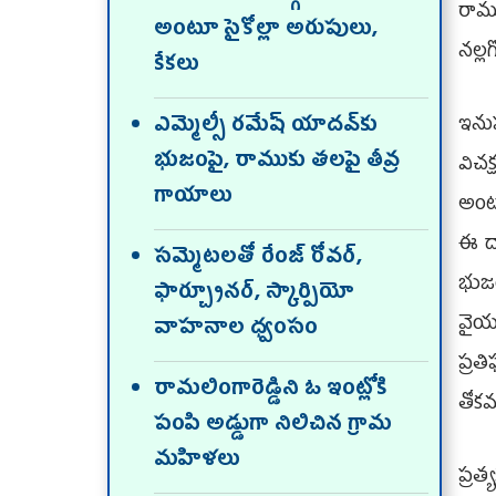
రామ
అంటూ సైకోల్లా అరుపులు,
నల్ల
కేకలు
ఇనుప
ఎమ్మెల్సీ రమేష్‌ యాదవ్‌కు
భుజంపై, రాముకు తలపై తీవ్ర
విచక
గాయాలు
అంటూ
ఈ దా
సమ్మెటలతో రేంజ్‌ రోవర్,
భుజ
ఫార్చ్యూనర్, స్కార్పియో
వైయ
వాహనాల ధ్వంసం
ప్రత
రామలింగారెడ్డిని ఓ ఇంట్లోకి
తోకమ
పంపి అడ్డుగా నిలిచిన గ్రామ
మహిళలు
ప్ర