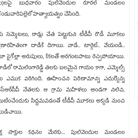
ు)లపై బుధ­వారం పులివెందుల రూ­ర­ల్‌ మండలం
గొండువారిపల్లెలో హత్యాయత్నం చేసింది.
 సమ్మెటలు, రాడ్లు చేత ప­ట్టుకుని టీడీపీ రౌడీ మూకలు
్షణారహితంగా దాడికి ది­గాయి. వాడే.. టార్గెట్‌.. వేయండి..
 సైకోల్లా అరుపులు, కేకలతో అరగంటపాటు రెచ్చి­పోయాయి.
డిలో రామలింగారెడ్డి తలకు బలమైన గా­యం కాగా, ఎమ్మెల్సీ
ం ఎముక విరి­గింది. ఊహించని పరిణామాన్ని ఎదుర్కొన్న
‌స్ఆర్‌సీపీ నేతలకు ఆ గ్రామ మహిళలు అండగా నిలిచి,
ిఘటించేందుకు సిద్ధమవడంతో టీడీపీ మూకలు అక్కడి నుంచి
ు­డి­చాయి.
త్యక్ష సా­క్షుల కథనం మేరకు... పులివెందుల మండలం