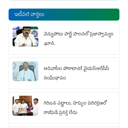
ఇటీవలి వార్తలు
వెన్నుపోటు పార్టీ పాలనలో ప్రజాస్వామ్యం
ఖూనీ..
ఆదివాసీల పోరాటానికి వైయ‌స్ఆర్‌సీపీ
సంఘీభావం
గిరిజన చట్టాలు, హక్కుల పరిరక్షణలో
రాజీపడే ప్రసక్తే లేదు