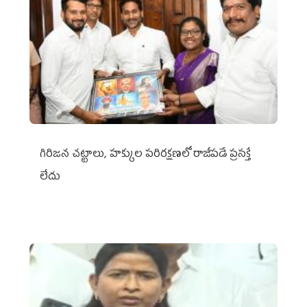
గిరిజన చట్టాలు, హక్కుల పరిరక్షణలో రాజీపడే ప్రసక్తే
లేదు