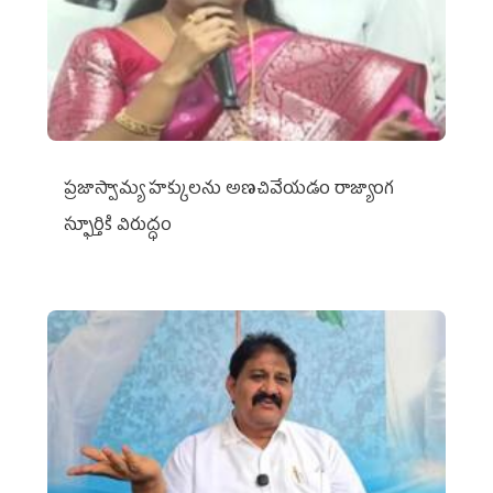
ప్రజాస్వామ్య హక్కులను అణచివేయడం రాజ్యాంగ
స్ఫూర్తికి విరుద్ధం