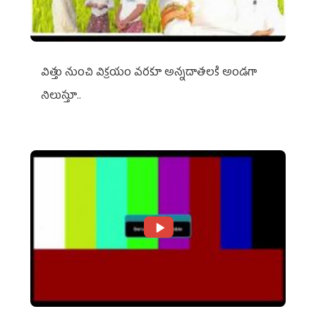
విత్తు నుంచి విక్రయం వరకూ అన్నదాతలకి అండగా
నిలుస్తూ..