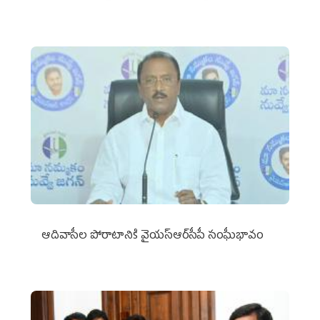
ఆదివాసీల పోరాటానికి వైయ‌స్ఆర్‌సీపీ సంఘీభావం