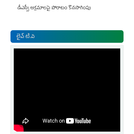
డీఎస్సీ అక్రమాలపై పోరాటం కొనసాగింపు
లైవ్ టి.వి