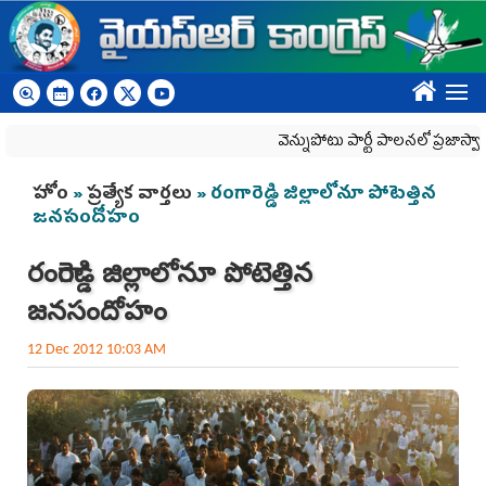
Skip to main content
????
వెన్నుపోటు పార్టీ పాలనలో ప్రజాస్వామ్యం ఖ
You are here
హోం
»
ప్రత్యేక వార్తలు
» రంగారెడ్డి జిల్లాలోనూ పోటెత్తిన
జనసందోహం
రంగారెడ్డి జిల్లాలోనూ పోటెత్తిన
జనసందోహం
12 Dec 2012 10:03 AM