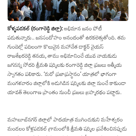
కోళ్ళపడకల్‌ (రంగారెడ్డి జిల్లా):
అభిమాన జనం పోటీ
పడుతున్నారు.. జనసందోహం ఆనందంతో ఉరకలెత్తుతోంది. తమ
గుండెల్లో పదిలంగా కొలువైన మహానేత డాక్టర్‌ వైయస్‌
రాజశేఖరరెడ్డి తనయ, తాము అభిమానించే యువ నాయకుడు
జగనన్న సోదరి శ్రీమతి షర్మిలకు రంగారెడ్డి జిల్లా ప్రజలు ఆత్మీయ
స్వాగతం పలికారు. ‘మరో ప్రజాప్రస్థానం’ యాత్రలో భాగంగా
మంగళవారం జిల్లాలోకి అడుగిడిన షర్మిలకు జిల్లా నుంచే కాకుండా
యావత్‌ తెలంగాణ ప్రాంతం నుంచీ ప్రజలు బ్రహ్మరథం పట్టారు.
మహబూబ్‌నగర్ జిల్లాలో పాదయాత్ర ముగించుకుని మహేశ్వరం
మండలం కోళ్లపడకల్ గ్రామంలోకి‌ శ్రీమతి షర్మిల ప్రవేశించినప్పుడు