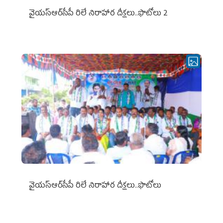
వైయ‌స్ఆర్‌సీపీ రిలే నిరాహార దీక్షలు..ఫొటోలు 2
వైయ‌స్ఆర్‌సీపీ రిలే నిరాహార దీక్షలు..ఫొటోలు