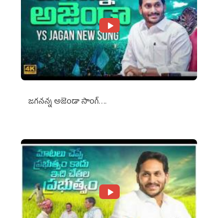
జగనన్న అజెండా సాంగ్….