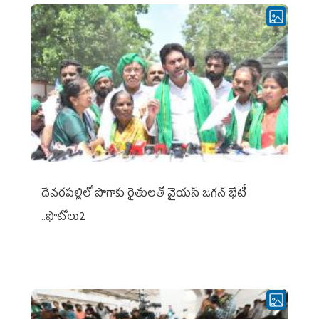
దేవరపల్లిలో పొగాకు రైతులతో వైయస్ జగన్ భేటీ
..ఫొటోలు2