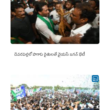
దేవరపల్లిలో పొగాకు రైతులతో వైయస్ జగన్ భేటీ