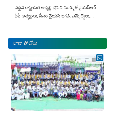
ఎన్డీఏ రాష్ట్ర‌ప‌తి అభ్య‌ర్థి ద్రౌప‌ది ముర్ముతో వైయ‌స్ఆర్
సీపీ అధ్య‌క్షులు, సీఎం వైయ‌స్ జ‌గ‌న్, ఎమ్మెల్యేలు,
ఎంపీల స‌మావేశం
తాజా ఫోటోలు