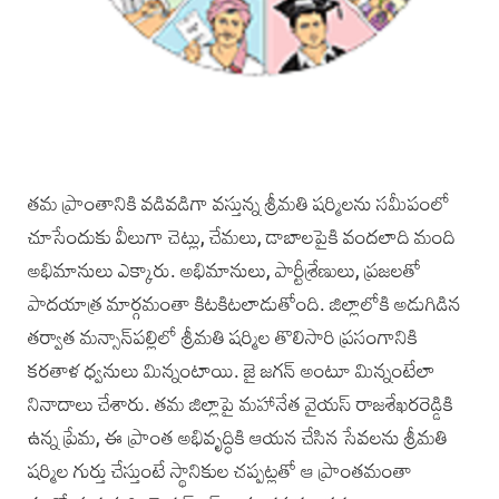
తమ ప్రాంతానికి వడివడిగా వస్తున్న శ్రీమతి షర్మిలను సమీపంలో
చూసేందుకు వీలుగా చెట్లు, చేమలు, డాబాలపైకి వందలాది మంది
అభిమానులు ఎక్కారు. అభిమానులు, పార్టీశ్రేణులు, ప్రజలతో
పాదయాత్ర మార్గమంతా కిటకిటలాడుతోంది. జిల్లాలోకి అడుగిడిన
తర్వాత మన్సాన్‌పల్లిలో శ్రీమతి షర్మిల తొలిసారి ప్రసంగానికి
కరతాళ ధ్వనులు మిన్నంటాయి. జై జగన్‌ అంటూ మిన్నంటేలా
నినాదాలు చేశారు. తమ జిల్లాపై మహానేత వైయస్‌ రాజశేఖరరెడ్డికి
ఉన్న ప్రేమ, ఈ ప్రాంత అభివృద్ధికి ఆయన చేసిన సేవలను శ్రీమతి
షర్మిల గుర్తు చేస్తుంటే స్థానికుల చప్పట్లతో ఆ ప్రాంతమంతా