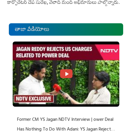
కార్పొరేట‌ర్ దేప సురేఖ, వేలాది మంది అభిమానులు పాల్గొన్నారు‌.
తాజా వీడియోలు
Former CM YS Jagan NDTV Interview | ower Deal
Has Nothing To Do With Adani: YS Jagan Rejects