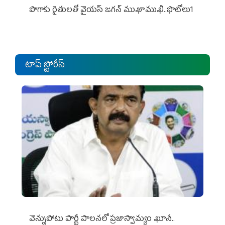
పొగాకు రైతుల‌తో వైయ‌స్ జ‌గ‌న్ ముఖాముఖి..ఫొటోలు1
టాప్ స్టోరీస్
వెన్నుపోటు పార్టీ పాలనలో ప్రజాస్వామ్యం ఖూనీ..