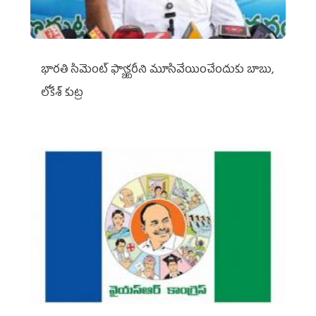
భారతి సిమెంట్ ఫ్యాక్టరీని మూసివేయించేందుకు బాబు,
లోకేశ్ కుట్ర