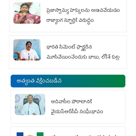
ప్రజాస్వామ్య హక్కులను అణచివేయడం
రాజ్యాంగ స్ఫూర్తికి విరుద్ధం
భారతి సిమెంట్ ఫ్యాక్టరీని
మూసివేయించేందుకు బాబు, లోకేశ్ కుట్ర
అత్యంత వీక్షించబడిన
ఆదివాసీల పోరాటానికి
వైయ‌స్ఆర్‌సీపీ సంఘీభావం