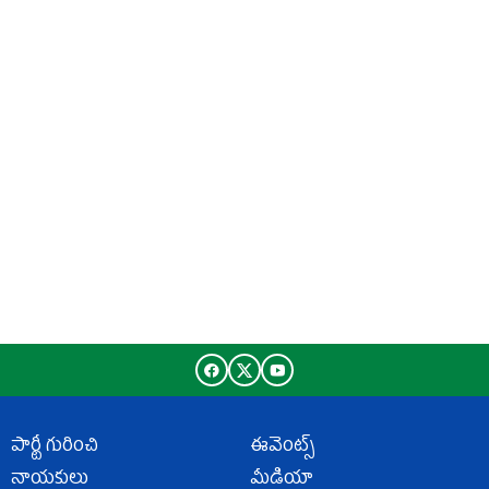
పార్టీ గురించి
ఈవెంట్స్
నాయకులు
మీడియా