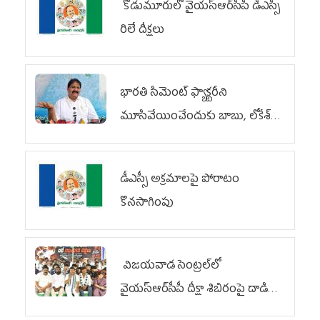
కోడుమూరులో వైయ‌స్ఆర్‌సీపీ డీఎస్సీ
రిలే దీక్షలు
భారతి సిమెంట్ ఫ్యాక్టరీని
మూసివేయించేందుకు బాబు, లోకేశ్
కుట్ర
డీఎస్సీ అక్రమాలపై పోరాటం
కొనసాగింపు
విజయవాడ సెంట్రల్‌లో
వైయ‌స్ఆర్‌సీపీ దీక్షా శిబిరంపై దాడి
దుర్మార్గం