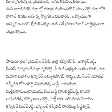
మార్మోగుతున్నది. వైయస్‌ఆర్, ఆనంత‌పురం, కర్నూలు,
మహబూబ్‌నగర్‌ జిల్లాల్లో యాత్ర ముగించుకొని రంగారెడ్డి జిల్లాలోకి
రాగానే తనకు అపూర్వ స్వాగతం పలికారని, ఆప్యాయంగా
ఆహ్వానించారని శ్రీమతి షర్మిల అనగానే ప్రజల నుంచి హర్షధ్వనాలు
వెల్లువెత్తాయి.
పాదయాత్రలో వైయస్‌ఆర్ ‌సిపి జిల్లా కన్వీనర్ బి. జనార్ద‌న్‌రెడ్డి,
సీఈసీ సభ్యుడు దేప భాస్కర్‌రెడ్డి, సీఈజీ సభ్యుడు రాజ్‌ఠాకూర్, జిల్లా
మహిళ విభాగం కన్వీన‌ర్ అమృతసాగ‌ర్, రాష్ట్ర వై‌యస్‌ఆర్ సేవాద‌ళ్
కన్వీన‌ర్ కోటంరెడ్డి విన‌య్‌రెడ్డి, పార్టీ నాయకులు
పి.శ్రీనివాసులునాయుడు, సింగిరెడ్డి హరివర్థన్‌రెడ్డి, కొండా
రాఘవరెడ్డి, బొక్క జంగారెడ్డి, పార్టీ జిల్లా యువజన విభాగం
కన్వీనర్ సురే‌ష్‌రెడ్డి, ఎస్సీసెల్ కన్వీన‌ర్ రాచమల్ల సిద్దేశ్వ‌ర్,