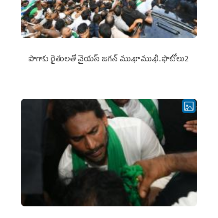
పొగాకు రైతుల‌తో వైయ‌స్ జ‌గ‌న్ ముఖాముఖి..ఫొటోలు2