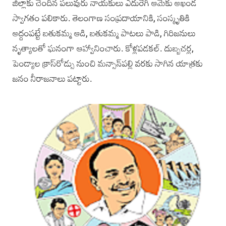
జిల్లాకు చెందిన పలువురు నాయకులు ఎదురేగి ఆమెకు అఖండ
స్వాగతం పలికారు. తెలంగాణ సంప్రదాయానికి, సంస్కృతికి
అద్దంపట్టే బతుకమ్మ ఆడి, బతుకమ్మ పాటలు పాడి, గిరిజనులు
నృత్యాలతో ఘనంగా ఆహ్వానించారు. కోళ్లపడకల్. దుబ్బచర్ల,
పెండ్యా‌ల క్రాస్‌రోడ్సు నుంచి మన్సాన్‌పల్లి వరకు సాగిన యాత్రకు
జనం నీరాజనాలు పట్టారు.