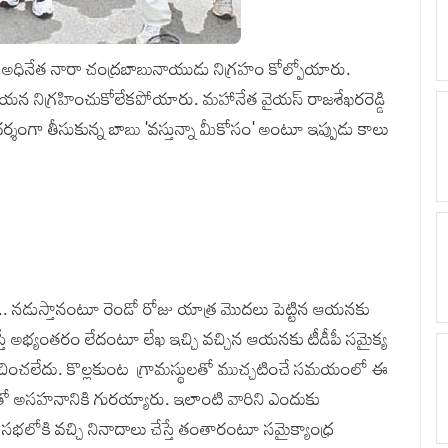
్టీ అధినేత నారా చంద్రబాబునాయుడు నిగ్రహం కోల్పోయారు.
ి ఆయన నిగ్రహించుకోలేకపోయారు. మహానేత వైయస్ రాజశేఖరరెడ్డి
ఆదర్శంగా తీసుకున్న బాబు 'వస్తున్నా మీకోసం' అంటూ ఇప్పుడు కాలు
దు.. నడుస్తానంటూ రెండో రోజు యాత్ర మొదలు పెట్టిన ఆయనకు
ఇస్తే అభ్యంతరం లేదంటూ లేఖ ఇచ్చి వచ్చిన ఆయనకు టీడీపీ సమైక్య
ం రుచించలేదు. కొల్లకుంట గ్రామస్థులతో ముచ్చటించే సమయంలో ఈ
తో అసహనానికి గురయ్యారు. ఇలాంటి వారిని ఎందుకు
ి సభలోకి వచ్చి నినాదాలు చేస్తే తంతారంటూ సమైక్యాంధ్ర