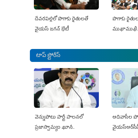
దేవరపల్లిలో పొగాకు రైతులతో
పొగాకు రైతుల‌
వైయస్ జగన్ భేటీ
ముఖాముఖి.
టాప్ స్టోరీస్
వెన్నుపోటు పార్టీ పాలనలో
ఆదివాసీల పో
ప్రజాస్వామ్యం ఖూనీ..
వైయ‌స్ఆర్‌స