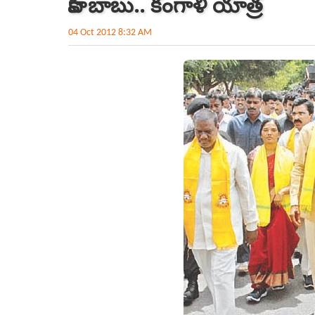
కాపీ బాబు.. కంగాళీ యాత్ర
04 Oct 2012 8:32 AM