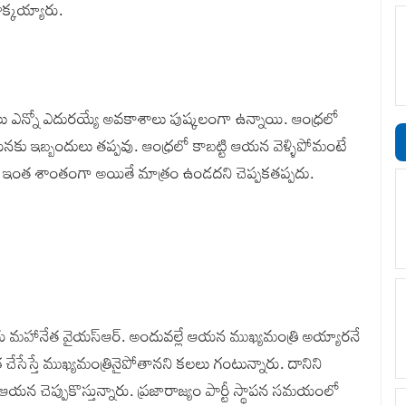
క్కయ్యారు.
ఎన్నో ఎదురయ్యే అవకాశాలు పుష్కలంగా ఉన్నాయి. ఆంధ్రలో
కు ఇబ్బందులు తప్పవు. ఆంధ్రలో కాబట్టి ఆయన వెళ్ళిపోమంటే
తి ఇంత శాంతంగా అయితే మాత్రం ఉండదని చెప్పకతప్పదు.
ారు మహానేత వైయస్ఆర్. అందువల్లే ఆయన ముఖ్యమంత్రి అయ్యారనే
చేసేస్తే ముఖ్యమంత్రినైపోతానని కలలు గంటున్నారు. దానిని
 ఆయన చెప్పుకొస్తున్నారు. ప్రజారాజ్యం పార్టీ స్థాపన సమయంలో