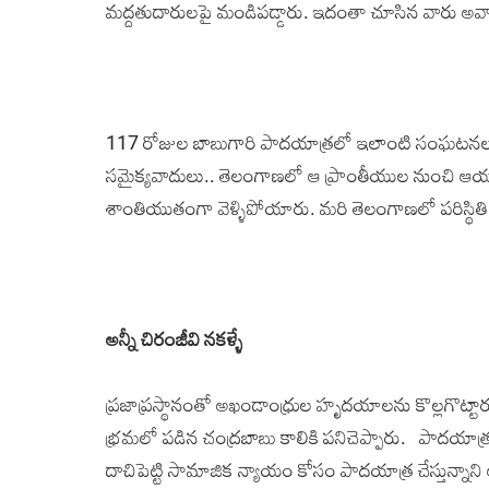
మద్దతుదారులపై మండిపడ్డారు. ఇదంతా చూసిన వారు అవా
117 రోజుల బాబుగారి పాదయాత్రలో ఇలాంటి సంఘటనలు 
సమైక్యవాదులు.. తెలంగాణలో ఆ ప్రాంతీయుల నుంచి ఆయన
శాంతియుతంగా వెళ్ళిపోయారు. మరి తెలంగాణలో పరిస్థి
అన్నీ చిరంజీవి నకళ్ళే
ప్రజాప్రస్థానంతో అఖండాంధ్రుల హృదయాలను కొల్లగొట్ట
భ్రమలో పడిన చంద్రబాబు కాలికి పనిచెప్పారు. పాదయాత్ర 
దాచిపెట్టి సామాజిక న్యాయం కోసం పాదయాత్ర చేస్తున్నాని