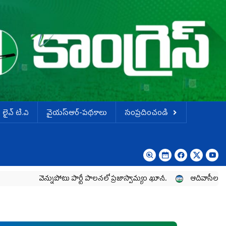
లైవ్ టి.వి
వైయస్ఆర్-పథకాలు
సంప్రదించండి
ెన్నుపోటు పార్టీ పాలనలో ప్రజాస్వామ్యం ఖూనీ..
ఆదివాసీల పోరాటానికి వైయ‌