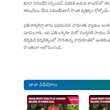
కూడా చిరంజీవి చెప్పిందిదే. చివరికి ఆయన కాంగ్రెస్‌లో
తెరంగ్రేటం చేసిన చిరంజీవిలాగే సొంత వ్యక్తిత్వం కోల్ప
ప్రతి కార్యకర్తా తాను ప్రవచించిన సామాజిక న్యాయం అంశం 
సూచించారు. ఇది 'ప్రతి ఒక్కరూ మరో ముగ్గురికి సాయం చేయా
దర్శకుడి దర్శకత్వంలో సాగుతున్న పాదయాత్రలో ఇంతకంటే
సొంతంగా ఆలోచించండి.
తాజా వీడియోలు