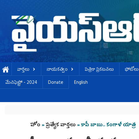
Skip to main content
వార్తలు
నాయకత్వం
పత్రికా ప్రకటనలు
ఫోటోలు
మేనిఫెస్టో - 2024
Donate
English
You are here
హోం
»
ప్రత్యేక వార్తలు
» కాపీ బాబు.. కంగాళీ యాత్ర