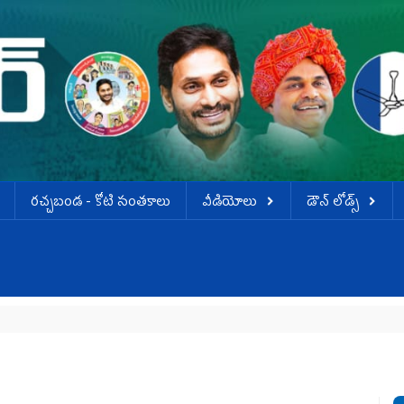
ర‌చ్చ‌బండ‌ - కోటి సంత‌కాలు
వీడియోలు
డౌన్ లోడ్స్
వ