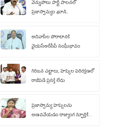
వెన్నుపోటు పార్టీ పాలనలో
ప్రజాస్వామ్యం ఖూనీ..
ఆదివాసీల పోరాటానికి
వైయ‌స్ఆర్‌సీపీ సంఘీభావం
గిరిజన చట్టాలు, హక్కుల పరిరక్షణలో
రాజీపడే ప్రసక్తే లేదు
ప్రజాస్వామ్య హక్కులను
అణచివేయడం రాజ్యాంగ స్ఫూర్తికి
విరుద్ధం