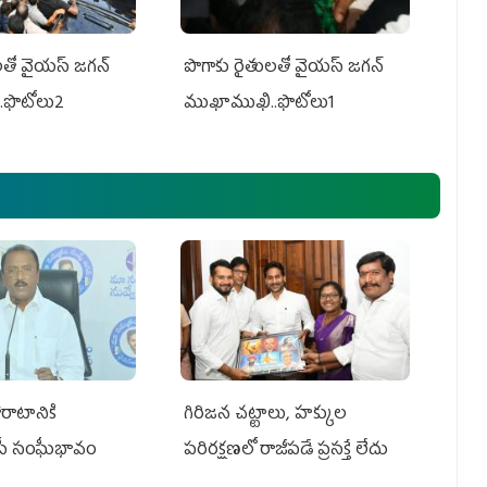
తో వైయ‌స్ జ‌గ‌న్
పొగాకు రైతుల‌తో వైయ‌స్ జ‌గ‌న్
.ఫొటోలు2
ముఖాముఖి..ఫొటోలు1
రాటానికి
గిరిజన చట్టాలు, హక్కుల
ీపీ సంఘీభావం
పరిరక్షణలో రాజీపడే ప్రసక్తే లేదు