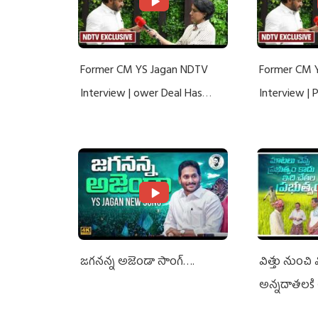
Former CM YS Jagan NDTV
Former CM 
Interview | ower Deal Has
Interview |
Nothing To Do With Adani: YS
Nothing To 
Jagan Rejects US Charges
Jagan Rejec
జగనన్న అజెండా సాంగ్….
విత్తు నుంచి
అన్నదాతలకి 