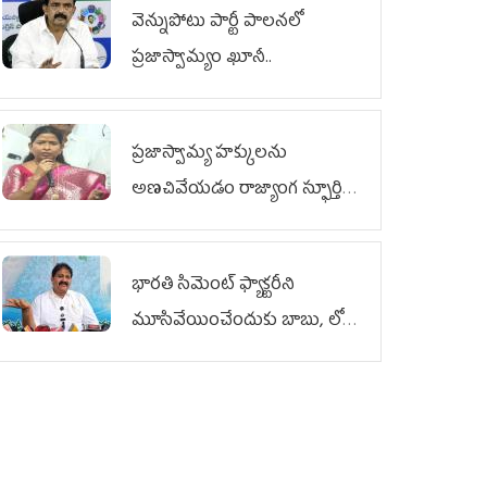
వెన్నుపోటు పార్టీ పాలనలో
ప్రజాస్వామ్యం ఖూనీ..
ప్రజాస్వామ్య హక్కులను
అణచివేయడం రాజ్యాంగ స్ఫూర్తికి
విరుద్ధం
భారతి సిమెంట్ ఫ్యాక్టరీని
మూసివేయించేందుకు బాబు, లోకేశ్
కుట్ర