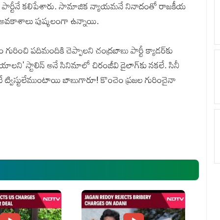
 తన పార్టీనే కలిపేశారు. సామాజిక న్యాయమనే నినాదంతో రాజకీయ
ోయే అవకాశాలు పుష్కలంగా ఉన్నాయి.
గురించి పదిమందికి చెప్పాలని చంద్రబాబు పార్టీ క్యాడర్‌కు
లని' స్టాలిన్ అనే సినిమాలో చిరంజీవి డైలాగ్‌కు నకలే. సినీ
 ట్విస్టులేముంటాయి బాబుగారూ! కొంచెం ప్రజల గురించైనా