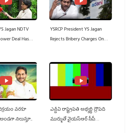
YS Jagan NDTV
YSRCP President YS Jagan
 Power Deal Has
Rejects Bribery Charges On
Do With Adani: YS
Adani, Threatens Defamation
ts US Charges
Suit Against Media Groups
 విక్రయం వరకూ
ఎన్డీఏ రాష్ట్ర‌ప‌తి అభ్య‌ర్థి ద్రౌప‌ది
అండగా నిలుస్తూ..
ముర్ముతో వైయ‌స్ఆర్ సీపీ
అధ్య‌క్షులు, సీఎం వైయ‌స్ జ‌గ‌న్,