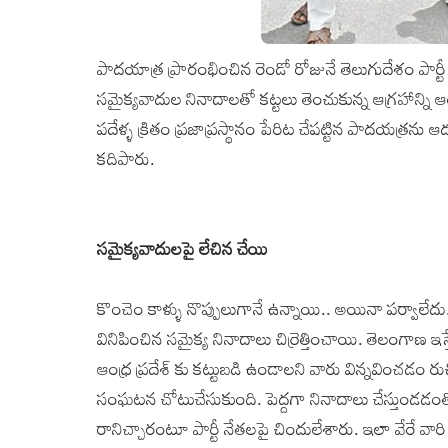
పాదయాత్ర ప్రారంభించిన రెండో రోజునే తెలుగుదేశం పార
సమైక్యవాదుల నినాదాలతో కట్టలు తెంచుకున్న ఆగ్రహాన్న
పదేళ్ళ క్రితం ప్రజాప్రస్థానం పేరిట చేపట్టిన పాదయత్రను 
కదిపారు.
సమైక్యవాదులపై లేచిన చేయి
కొంచెం కాళ్ళు నొప్పులుగానే ఉన్నాయి.. అయినా పర్వాలే
వినిపించిన సమైక్య నినాదాలు చిర్రెత్తించాయి. తెలంగాణ 
ఆంధ్ర ప్రదేశ్ కు కట్టుబడి ఉండాలని వారు విన్నవించడ
సంఘటన చోటుచేసుకుంది. పెద్దగా నినాదాలు చేస్తుండడం
రానిచ్చారంటూ పార్టీ నేతలపై చిందులేశారు. ఇలా వేరే వార