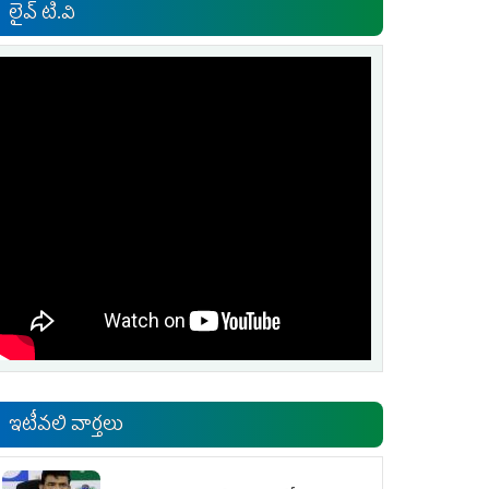
లైవ్ టి.వి
ఇటీవలి వార్తలు