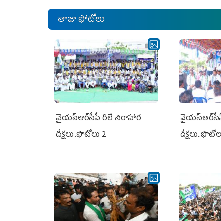
తాజా ఫోటోలు
వైయ‌స్ఆర్‌సీపీ రిలే నిరాహార
వైయ‌స్ఆర్‌సీ
దీక్షలు..ఫొటోలు 2
దీక్షలు..ఫొటో