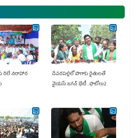
ఎమ్మెల్యేలు, ఎంపీల స‌మావేశం
పీ రిలే నిరాహార
దేవరపల్లిలో పొగాకు రైతులతో
లు
వైయస్ జగన్ భేటీ ..ఫొటోలు2