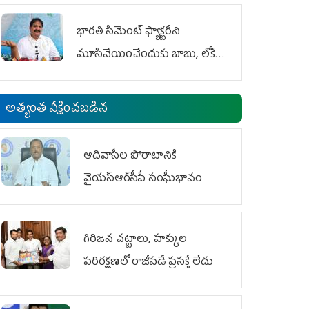
భారతి సిమెంట్ ఫ్యాక్టరీని
మూసివేయించేందుకు బాబు, లోకేశ్
కుట్ర
అత్యంత వీక్షించబడిన
ఆదివాసీల పోరాటానికి
వైయ‌స్ఆర్‌సీపీ సంఘీభావం
గిరిజన చట్టాలు, హక్కుల
పరిరక్షణలో రాజీపడే ప్రసక్తే లేదు