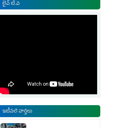
లైవ్ టి.వి
ఇటీవలి వార్తలు