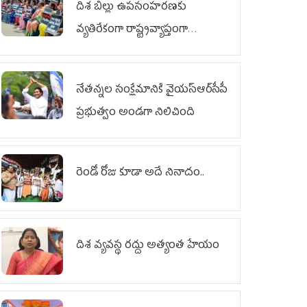
దిశ బిల్లు ఉపసంహరణకు
వ్యతిరేకంగా రాష్ట్రవ్యాప్తంగా
వైయ‌స్ఆర్‌సీపీ మహిళా విభాగం
ఆందోళనలు
నేతన్నల సంక్షేమానికి వైయ‌స్ఆర్‌సీపీ
ప్రభుత్వం అండగా నిలిచింది
రెండో రోజు కూడా అదే నినాదం..
దిశ వ్యవస్థ రద్దు అత్యంత హేయం