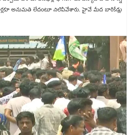
ర్లకూ అనుమతి లేదంటూ నిలిపివేశారు. హైవే మీద బారికేడ్లు