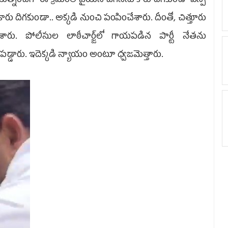
్ర‌య‌త్నించ‌గా ఈ క్రమంలో వైయ‌స్‌ జగన్‌ను కారు దిగకుండా ఎస్పీ
 కారు దిగకుండా.. అక్కడి నుంచి పంపించేశారు. దీంతో, చిత్తూరు
శారు. పోలీసుల లాఠీచార్జ్‌లో గాయపడిన పార్టీ నేతను
్డారు. ఇదెక్కడి న్యాయం అంటూ ధ్వ‌జ‌మెత్తారు.