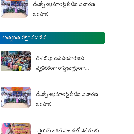
డీఎస్సీ అక్రమాలపై సీబీఐ విచారణ
జరపాలి
అత్యంత వీక్షించబడిన
దిశ బిల్లు ఉపసంహరణకు
వ్యతిరేకంగా రాష్ట్రవ్యాప్తంగా
వైయ‌స్ఆర్‌సీపీ మహిళా విభాగం
ఆందోళనలు
డీఎస్సీ అక్రమాలపై సీబీఐ విచారణ
జరపాలి
వైయ‌స్ జగన్ పాలనలో చేనేతలకు