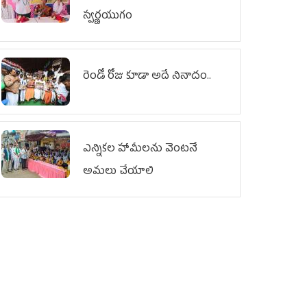
స్వర్ణయుగం
రెండో రోజు కూడా అదే నినాదం..
ఎన్నికల హామీలను వెంటనే
అమలు చేయాలి