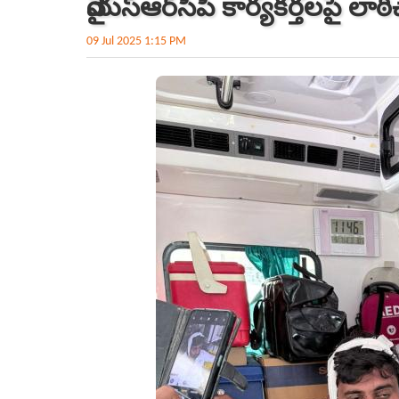
వైయ‌స్ఆర్‌సీపీ కార్యకర్తలపై లాఠీచ
09 Jul 2025 1:15 PM