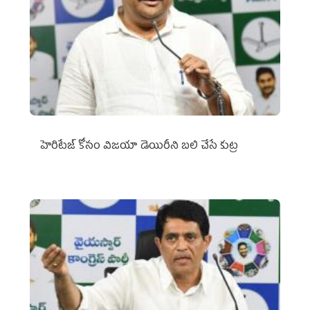
హెరిటేజ్ కోసం విజయా డెయిరీని బలి చేసే కుట్ర‌