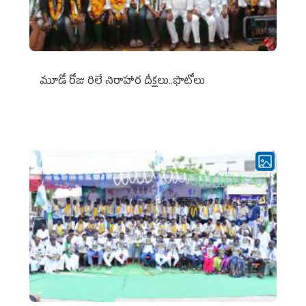
మూడో రోజు రిలే నిరాహార దీక్షలు..ఫొటోలు