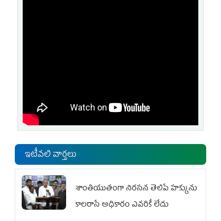
ఇటీవలి వార్తలు
శాంతియుతంగా నిరసన తెలిపే హక్కును
కాలరాసే అధికారం ఎవరికీ లేదు