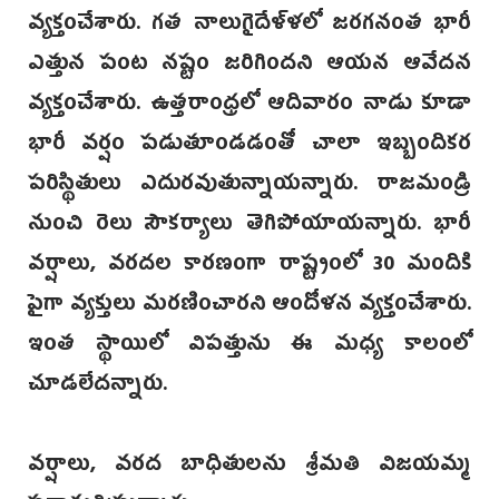
వ్యక్తంచేశారు. గత నాలుగైదేళ్ళలో జరగనంత భారీ
ఎత్తున పంట నష్టం జరిగిందని ఆయన ఆవేదన
వ్యక్తంచేశారు. ఉత్తరాంధ్రలో ఆదివారం నాడు కూడా
భారీ వర్షం పడుతూండడంతో చాలా ఇబ్బందికర
పరిస్థితులు ఎదురవుతున్నాయన్నారు. రాజమండ్రి
నుంచి రెలు సౌకర్యాలు తెగిపోయాయన్నారు. భారీ
వర్షాలు, వరదల కారణంగా రాష్ట్రంలో 30 మందికి
పైగా వ్యక్తులు మరణించారని ఆందోళన వ్యక్తంచేశారు.
ఇంత స్థాయిలో విపత్తును ఈ మధ్య కాలంలో
చూడలేదన్నారు.
వర్షాలు, వరద బాధితులను శ్రీమతి విజయమ్మ