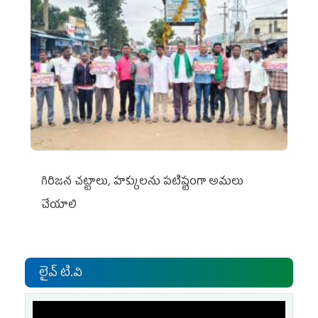
గిరిజన చట్టాలు, హక్కులను పటిష్టంగా అమలు
చేయాలి
లైవ్ టి.వి