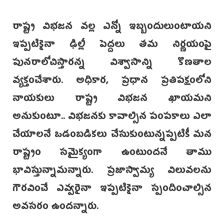
రాష్ట్ర విభజన వల్ల ఎన్నో ఇబ్బందులుంటాయని
ఇప్పటికైనా ఢిల్లీ పెద్దలు తమ నిర్ణయంపై
పునరాలోచిస్తారన్న విశ్వాసాన్ని కొణతాల
వ్యక్తంచేశారు. అధికార, ప్రధాన ప్రతిపక్షంలోని
నాయకులు రాష్ట్ర విభజన ఖాయమని
అనుకుంటూ.. విభజనకు కావాల్సిన పంపకాలు ఎలా
చేయాలనే ఒడంబడికలు చేసుకుంటున్నప్పటికీ మన
రాష్ట్రం సమైక్యంగా ఉంటుందనే తాము
భావిస్తున్నామన్నారు. ప్రజాస్వామ్య విలువలను
గౌరవించే ఎవ్వరైనా ఇప్పటికైనా స్పందించాల్సిన
అవసరం ఉందన్నారు.