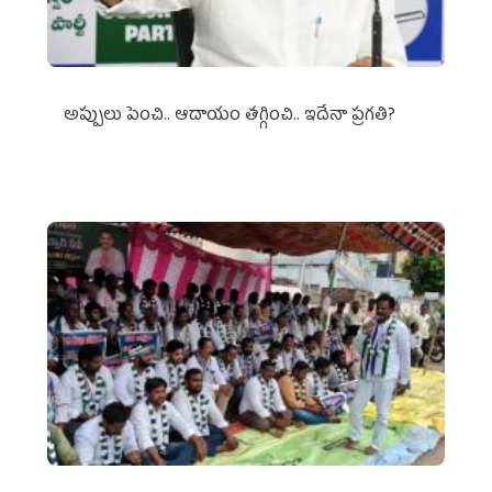
అప్పులు పెంచి.. ఆదాయం తగ్గించి.. ఇదేనా ప్రగతి?