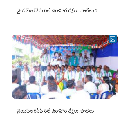
వైయ‌స్ఆర్‌సీపీ రిలే నిరాహార దీక్షలు..ఫొటోలు 2
వైయ‌స్ఆర్‌సీపీ రిలే నిరాహార దీక్షలు..ఫొటోలు