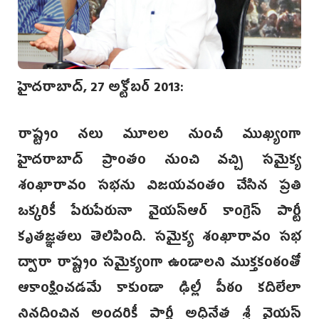
హైదరాబాద్, 27 అక్టోబర్ 2013:
రాష్ట్రం నలు మూలల నుంచీ ముఖ్యంగా
హైదరాబాద్‌ ప్రాంతం నుంచి వచ్చి సమైక్య
శంఖారావం సభను విజయవంతం చేసిన ప్రతి
ఒక్కరికీ పేరుపేరునా వైయస్ఆర్‌ కాంగ్రెస్‌ పార్టీ
కృతజ్ఞతలు తెలిపింది. సమైక్య శంఖారావం సభ
ద్వారా రాష్ట్రం సమైక్యంగా ఉండాలని ముక్తకంఠంతో
ఆకాంక్షించడమే కాకుండా ఢిల్లీ పీఠం కదిలేలా
నినదించిన అందరికీ పార్టీ అధినేత శ్రీ వైయస్‌