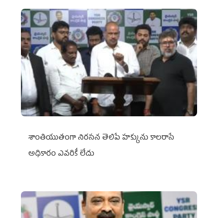
శాంతియుతంగా నిరసన తెలిపే హక్కును కాలరాసే
అధికారం ఎవరికీ లేదు