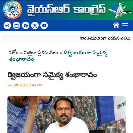
Skip to main content
????
శాంతియుతంగా నిరసన తెలిపే హక్కును కా
You are here
హోం
»
పత్రికా ప్రకటనలు
» దిగ్విజయంగా సమైక్య
శంఖారావం
దిగ్విజయంగా సమైక్య శంఖారావం
27 Oct 2013 3:45 PM