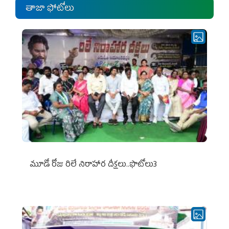
తాజా ఫోటోలు
మూడో రోజు రిలే నిరాహార దీక్షలు..ఫొటోలు3