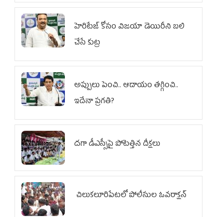
హెరిటేజ్ కోసం విజయా డెయిరీని బలి
చేసే కుట్ర‌
అప్పులు పెంచి.. ఆదాయం తగ్గించి..
ఇదేనా ప్రగతి?
దగా డీఎస్సీపై పోటెత్తిన దీక్షలు
చిలుక‌లూరిపేట‌లో పోలీసుల ఓవ‌రాక్ష‌న్‌