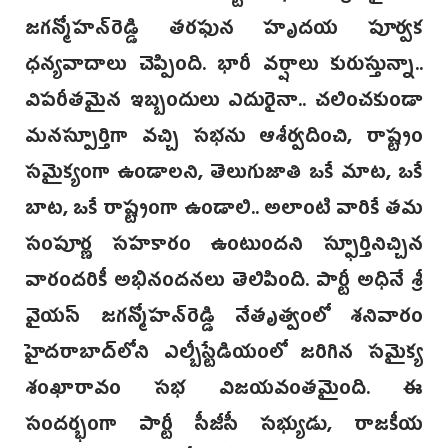
జగన్మోహన్‌రెడ్డి తరఫున హృదయ పూర్వక
ధన్యవాదాలు చెప్పింది. భారీ వర్షాలు కురుస్తున్నా..
విపరీతమైన ఇబ్బందులు ఎదురైనా.. చలించకుండా
మనస్పూర్తిగా వచ్చి సభను ఆశీర్వదించి, రాష్ట్రం
సమైక్యంగా ఉండాలని, తెలుగుజాతి ఒకే మాట, ఒకే
బాట, ఒకే రాష్ట్రంగా ఉండాలి.. అలాంటి వారికే తమ
సంపూర్ణ సహకారం ఉంటుందని స్ఫూర్తినిచ్చిన
వారందరికీ అభినందనలు తెలిపింది. పార్టీ అధినే శ్రీ
వైయస్‌ జగన్మోహన్‌రెడ్డి నేతృత్వంలో శనివారం
హైదరాబాద్‌లోని ఎల్బీస్టేడియంలో జరిగిన సమైక్య
శంఖారావం సభ విజయవంతమైంది. ఈ
సందర్భంగా పార్టీ సీజీసీ సభ్యుడు, రాజకీయ