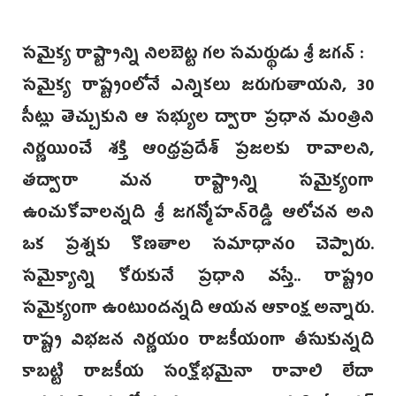
సమైక్య రాష్ట్రాన్ని నిలబెట్ట గల సమర్థుడు శ్రీ జగన్‌ :
సమైక్య రాష్ట్రంలోనే ఎన్నికలు జరుగుతాయని, 30
సీట్లు తెచ్చుకుని ఆ సభ్యుల ద్వారా ప్రధాన మంత్రిని
నిర్ణయించే శక్తి ఆంధ్రప్రదేశ్‌ ప్రజలకు రావాలని,
తద్వారా మన రాష్ట్రాన్ని సమైక్యంగా
ఉంచుకోవాలన్నది శ్రీ జగన్మోహన్‌రెడ్డి ఆలోచన అని
ఒక ప్రశ్నకు కొణతాల సమాధానం చెప్పారు.
సమైక్యాన్ని కోరుకునే ప్రధాని వస్తే.. రాష్ట్రం
సమైక్యంగా ఉంటుందన్నది ఆయన ఆకాంక్ష అన్నారు.
రాష్ట్ర విభజన నిర్ణయం రాజకీయంగా తీసుకున్నది
కాబట్టి రాజకీయ సంక్షోభమైనా రావాలి లేదా