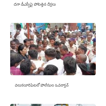
దగా డీఎస్సీపై పోటెత్తిన దీక్షలు
చిలుక‌లూరిపేట‌లో పోలీసుల ఓవ‌రాక్ష‌న్‌