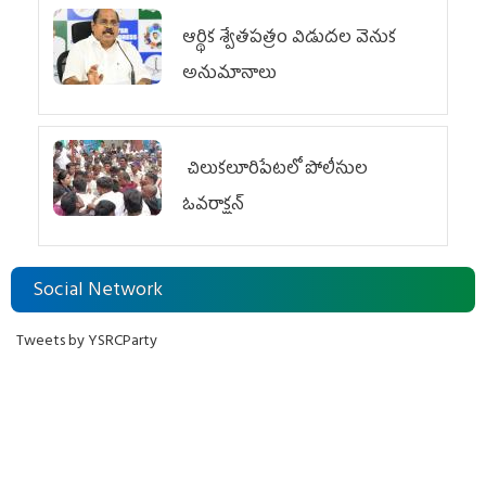
ఆర్థిక శ్వేతపత్రం విడుదల వెనుక
అనుమానాలు
చిలుక‌లూరిపేట‌లో పోలీసుల
ఓవ‌రాక్ష‌న్‌
Social Network
Tweets by YSRCParty