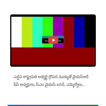
ఎన్డీఏ రాష్ట్ర‌ప‌తి అభ్య‌ర్థి ద్రౌప‌ది ముర్ముతో వైయ‌స్ఆర్
సీపీ అధ్య‌క్షులు, సీఎం వైయ‌స్ జ‌గ‌న్, ఎమ్మెల్యేలు,
ఎంపీల స‌మావేశం