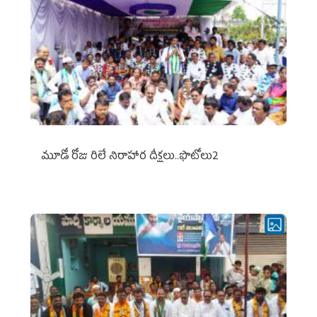
మూడో రోజు రిలే నిరాహార దీక్షలు..ఫొటోలు2