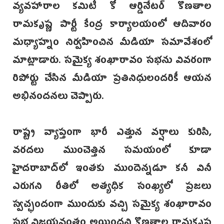
వ్యవహారాల కమిటీ కో ఆర్డినేటర్‌ కొణతాల
రామకృష్ణ పార్టీ కేంద్ర కార్యాలయంలో ఆదివారం
మధ్యాహ్నం నిర్వహించిన మీడియా సమావేశంలో
మాట్లాడారు. సమైక్య శంఖారావం సభను వివరంగా
రిపోర్టు చేసిన మీడియా ప్రతినిధులందరికీ ఆయన
అభినందనలు చెప్పారు.
రాష్ట్ర వ్యాప్తంగా భారీ ఎత్తున వర్షాలు కురిసి,
వరదలు ముంచెత్తిన సమయంలో కూడా
హైదరాబాద్‌లో ఇంతకు ముందెన్నడూ కనీ వినీ
ఎరుగని రీతిలో అత్యధిక సంఖ్యలో ప్రజలు
స్వచ్ఛందంగా ముందుకు వచ్చి సమైక్య శంఖారావం
సభ విజయవంతం అయిందని కొణతాల రామకృష్ణ