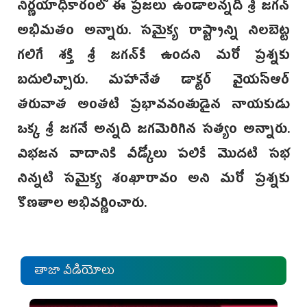
నిర్ణయాధికారంలో ఈ ప్రజలు ఉండాలన్నది శ్రీ జగన్‌
అభిమతం అన్నారు. సమైక్య రాష్ట్రాన్ని నిలబెట్ట
గలిగే శక్తి శ్రీ జగన్‌కే ఉందని మరో ప్రశ్నకు
బదులిచ్చారు. మహానేత డాక్టర్‌ వైయస్ఆర్‌
తరువాత అంతటి ప్రభావవంతుడైన నాయకుడు
ఒక్క శ్రీ జగనే అన్నది జగమెరిగిన సత్యం అన్నారు.
విభజన వాదానికి వీడ్కోలు పలికే మొదటి సభ
నిన్నటి సమైక్య శంఖారావం అని మరో ప్రశ్నకు
కొణతాల అభివర్ణించారు.
తాజా వీడియోలు