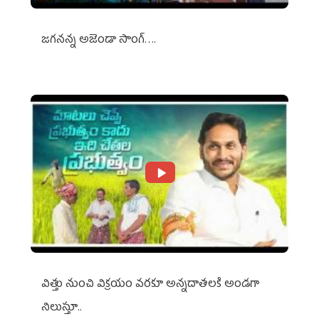
జగనన్న అజెండా సాంగ్….
విత్తు నుంచి విక్రయం వరకూ అన్నదాతలకి అండగా
నిలుస్తూ..