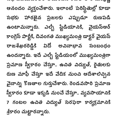
ఆనందం వ్యక్తంచేశారు. ఇలాంటి పరిస్థితుల్లో కూడా
సభకు హారజైన ప్రజలకు ఎప్పుడూ రుణపడి
ఉంటామన్నారు. ఎల్బీ స్టేడియానికి, వైయస్ఆర్‌
కాంగ్రెస్‌ పార్టీకి, దివంగత ‌ముఖ్యమంత్రి డాక్టర్‌ వైయస్
రాజశేఖరరెడ్డికి ఏదో అవినాభావ సంబంధం
ఉందన్నారు. ఇదే ఎల్బీ స్టేడియంలో ముఖ్యమంత్రిగా
ప్రమాణ స్వీకారం చేస్తూ.. ఉచిత విద్యుత్, రైతులకు
రుణ మాఫీ చేస్తూ ఇదే వేదిక నుంచి ఆదేశాలిచ్చిన
వైనాన్ని కొణతాల గుర్తుచేశారు. రెండవసారి ప్రమాణ
స్వీకారం కూడా ఇక్కడి నుంచే చేస్తూ.. వ్యవసాయానికి
7 గంటల ఉచిత విద్యుత్‌ సరఫరా కార్యక్రమానికి
శ్రీకారం చుట్టారన్నారు.