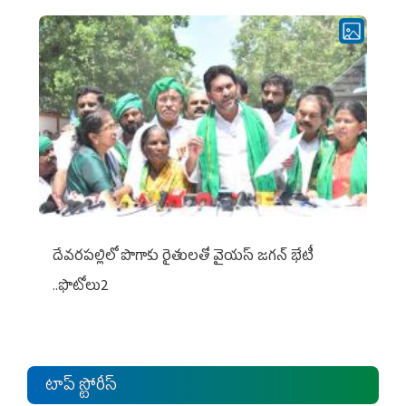
దేవరపల్లిలో పొగాకు రైతులతో వైయస్ జగన్ భేటీ
..ఫొటోలు2
టాప్ స్టోరీస్