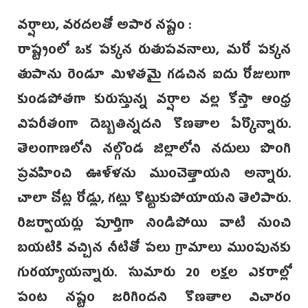
వర్షాలు, వరదలతో అపార నష్టం :
రాష్ట్రంలో ఒక పక్కన రుతుపవనాలు, మరో పక్కన
తుపాను రెండూ మిళితమై గడచిన ఐదు రోజులుగా
కుండపోతగా కురుస్తున్న వర్షాల వల్ల కోస్తా ఆంధ్ర
విపరీతంగా దెబ్బతిన్నదని కొణతాల పేర్కొన్నారు.
తెలంగాణలోని నల్గొండ జిల్లాలోని నదులు పొంగి
ప్రవహించి ఊళ్ళను ముంచెత్తాయని అన్నారు.
చాలా చోట్ల రోడ్లు, గట్లు కొట్టుకుపోయాయని తెలిపారు.
రిజర్వాయర్లు పూర్తిగా నిండిపోయి వాటి నుంచి
బయటికి వచ్చిన నీటితో పలు గ్రామాలు ముంపునకు
గురయ్యాయన్నారు. సుమారు 20 లక్షల ఎకరాల్లో
పంట నష్టం జరిగిందని కొణతాల విచారం