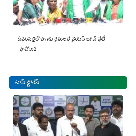
దేవరపల్లిలో పొగాకు రైతులతో వైయస్ జగన్ భేటీ
..ఫొటోలు2
టాప్ స్టోరీస్