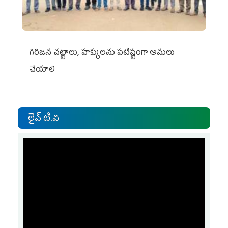
గిరిజన చట్టాలు, హక్కులను పటిష్టంగా అమలు
చేయాలి
లైవ్ టి.వి