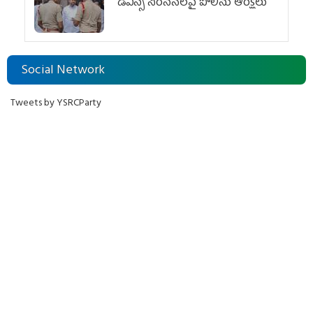
డీఎస్సీ నిరసనలపై పోలీసు ఆంక్షలు
Social Network
Tweets by YSRCParty