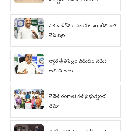
పటిష్టంగా అమలు చేయాలి
హెరిటేజ్ కోసం విజయా డెయిరీని బలి
చేసే కుట్ర‌
ఆర్థిక శ్వేతపత్రం విడుదల వెనుక
అనుమానాలు
చేనేత రంగానికి గత ప్రభుత్వంలో
ధీమా