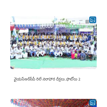
వైయ‌స్ఆర్‌సీపీ రిలే నిరాహార దీక్షలు..ఫొటోలు 2