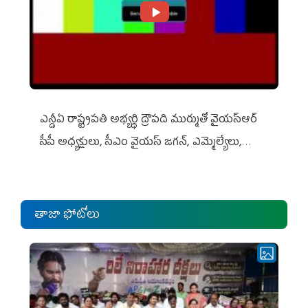
ఎన్డీఏ రాష్ట్ర‌ప‌తి అభ్య‌ర్థి ద్రౌప‌ది ముర్ముతో వైయ‌స్ఆర్
సీపీ అధ్య‌క్షులు, సీఎం వైయ‌స్ జ‌గ‌న్, ఎమ్మెల్యేలు,
ఎంపీల స‌మావేశం
తాజా ఫోటోలు