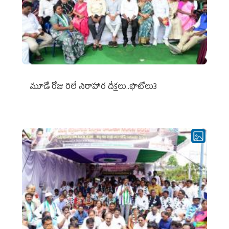
మూడో రోజు రిలే నిరాహార దీక్షలు..ఫొటోలు3