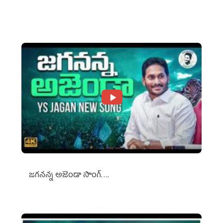
Against Media Groups
జగనన్న అజెండా సాంగ్….