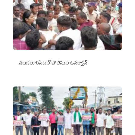
చిలుక‌లూరిపేట‌లో పోలీసుల ఓవ‌రాక్ష‌న్‌