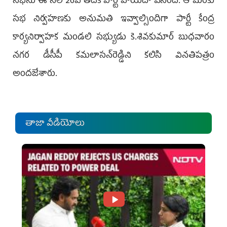
సభను ఈ నెల 26వ తేదీకి పార్టీ వాయిదా వేసింది. ఆ మేరకు
సభ నిర్వహణకు అనుమతి ఇవ్వాల్సిందిగా పార్టీ కేంద్ర
కార్యనిర్వాహక మండలి సభ్యుడు కె.శివకుమార్ బుధవారం
నగర డీసీపీ కమలాసన్‌రెడ్డిని కలిసి వినతిపత్రం
అందజేశారు.
తాజా వీడియోలు