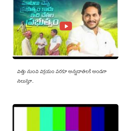
విత్తు నుంచి విక్రయం వరకూ అన్నదాతలకి అండగా
నిలుస్తూ..