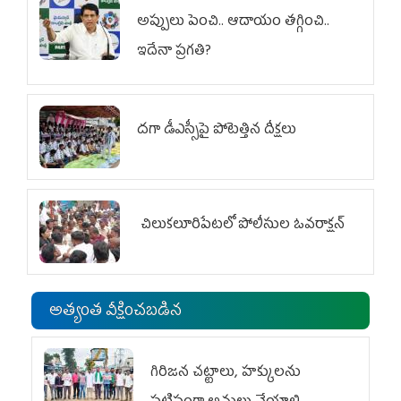
అప్పులు పెంచి.. ఆదాయం తగ్గించి..
ఇదేనా ప్రగతి?
దగా డీఎస్సీపై పోటెత్తిన దీక్షలు
చిలుక‌లూరిపేట‌లో పోలీసుల ఓవ‌రాక్ష‌న్‌
అత్యంత వీక్షించబడిన
గిరిజన చట్టాలు, హక్కులను