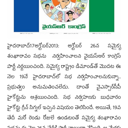
హైదరాబాద్17అక్టోబర్2013: అక్టోబర్ 26న సమైక్య
శంఖారావం సభను నిర్వహించాలని వైయస్ఆర్ కాంగ్రెస్
పార్టీ నిర్ణయించింది. సమైక్య రాష్ట్రం డిమాండ్‌తో మొదట ఈ
నెల 19నే హైదరాబాద్‌లో సభ నిర్వహించాలనుకున్నా..
ప్రభుత్వం అనుమతించలేదు. దాంతో వైఎస్సార్‌సీపీ
హైకోర్టును ఆశ్రయించింది. సభ నిర్వహణకు బుధవారం
హైకోర్టు గ్రీన్ సిగ్నల్ ఇచ్చిన విషయం తెలిసిందే. అయితే, 19వ
తేదీ మరో రెండు రోజులే ఉండటంతో సమైక్య శంఖారావం