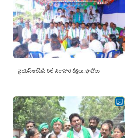
వైయ‌స్ఆర్‌సీపీ రిలే నిరాహార దీక్షలు..ఫొటోలు