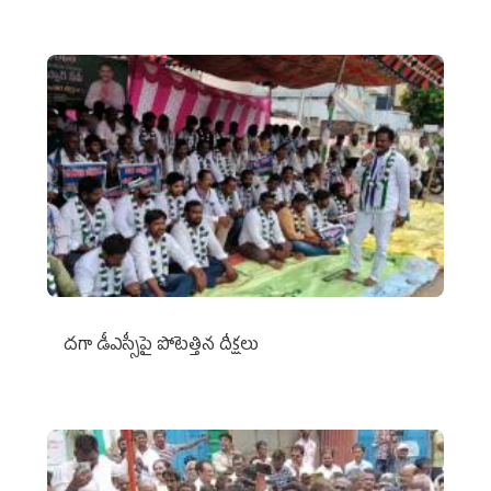
దగా డీఎస్సీపై పోటెత్తిన దీక్షలు