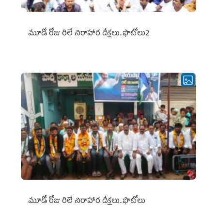
మూడో రోజు రిలే నిరాహార దీక్షలు..ఫొటోలు2
మూడో రోజు రిలే నిరాహార దీక్షలు..ఫొటోలు