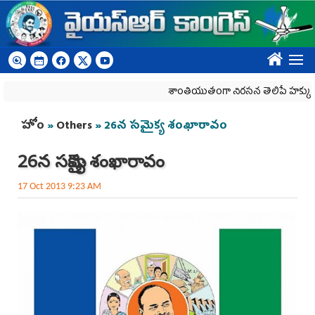
Skip to main content
????
శాంతియుతంగా నిరసన తెలిపే హక్కును కాలరా
You are here
హోం
»
Others
» 26న సమైక్య శంఖారావం
26న సమైక్య శంఖారావం
17 Oct 2013 9:23 AM