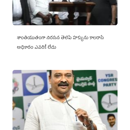
శాంతియుతంగా నిరసన తెలిపే హక్కును కాలరాసే
అధికారం ఎవరికీ లేదు