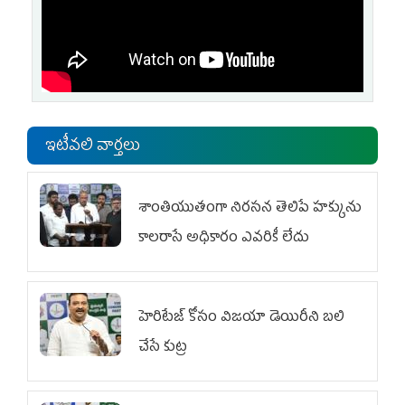
ఇటీవలి వార్తలు
శాంతియుతంగా నిరసన తెలిపే హక్కును
కాలరాసే అధికారం ఎవరికీ లేదు
హెరిటేజ్ కోసం విజయా డెయిరీని బలి
చేసే కుట్ర‌