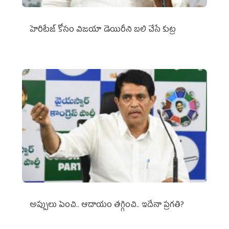
హెరిటేజ్ కోసం విజయా డెయిరీని బలి చేసే కుట్ర‌
అప్పులు పెంచి.. ఆదాయం తగ్గించి.. ఇదేనా ప్రగతి?