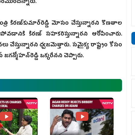
అవసరముందన్నారు.
 కిరణ్‌కుమార్‌రెడ్డి మోసం చేస్తున్నారని కొణతాల
పోవడానికి కిరణ్‌ సహకరిస్తున్నారని ఆరోపించారు.
ు చేస్తున్నారని ధ్వజమెత్తారు. సమైక్య రాష్ట్రం కోసం
్ జగన్మోహన్‌రెడ్డి ఒక్కరేనని చెప్పారు.