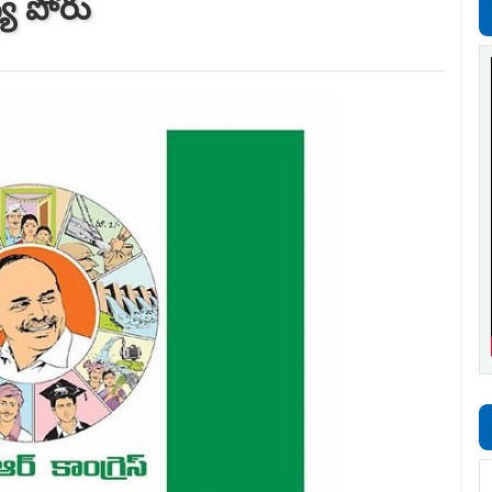
ధ్య పోరు