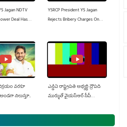
YS Jagan NDTV
YSRCP President YS Jagan
 Power Deal Has
Rejects Bribery Charges On
Do With Adani: YS
Adani, Threatens Defamation
ts US Charges
Suit Against Media Groups
 విక్రయం వరకూ
ఎన్డీఏ రాష్ట్ర‌ప‌తి అభ్య‌ర్థి ద్రౌప‌ది
అండగా నిలుస్తూ..
ముర్ముతో వైయ‌స్ఆర్ సీపీ
అధ్య‌క్షులు, సీఎం వైయ‌స్ జ‌గ‌న్,
ఎమ్మెల్యేలు, ఎంపీల స‌మావేశం