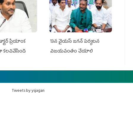
్టర్‌ ప్రియాంక
13న వైయస్‌ జగన్‌ పర్యటన
ా కలచివేసింది
విజయవంతం చేయాలి
Tweets by ysjagan