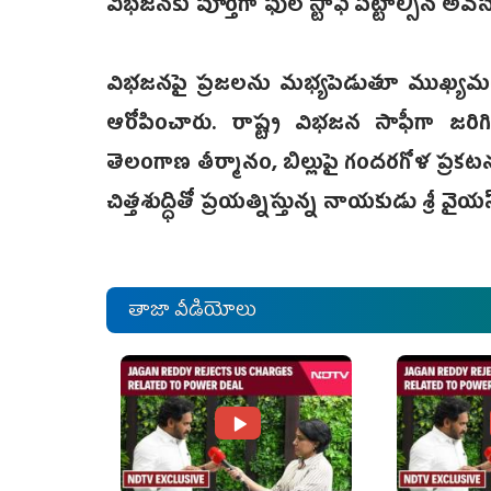
విభజనకు పూర్తిగా ఫుల్ స్టా‌ఫ్ పెట్టాల్సిన 
విభజనపై ప్రజలను మభ్యపెడుతూ ‌ముఖ్యమంత్రి
ఆరోపించారు. రాష్ట్ర విభజన సాఫీగా జరిగి
తెలంగాణ తీర్మానం, బిల్లుపై గందరగోళ ప్రకటనల
చిత్తశుద్ధితో ప్రయత్నిస్తున్న నాయకుడు శ్రీ వైయస
తాజా వీడియోలు