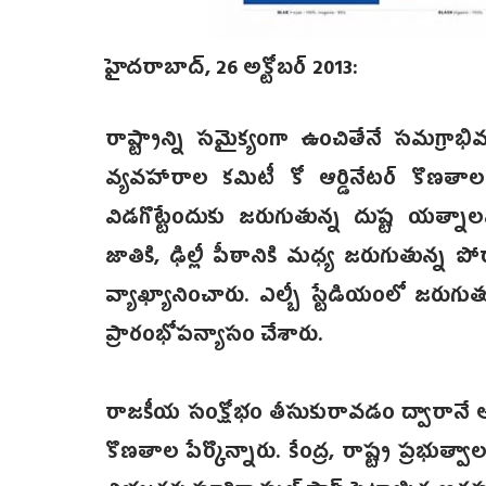
హైదరాబాద్, 26 అక్టోబర్ 2013:
రాష్ట్రాన్ని సమైక్యంగా ఉంచితేనే సమగ్రాభివ
వ్యవహారాల కమిటీ కో ఆర్డినేటర్ కొణతాల 
విడగొట్టేందుకు జరుగుతున్న దుష్ట యత్న
జాతికి, ఢిల్లీ పీఠానికి మధ్య జరుగుతున
వ్యాఖ్యానించారు. ఎల్బీ స్టేడియంలో జ
ప్రారంభోపన్యాసం చేశారు.
రాజకీయ సంక్షోభం తీసుకురావడం ద్వారానే అడ
కొణతాల పేర్కొన్నారు. కేంద్ర, రాష్ట్ర ప్రభు