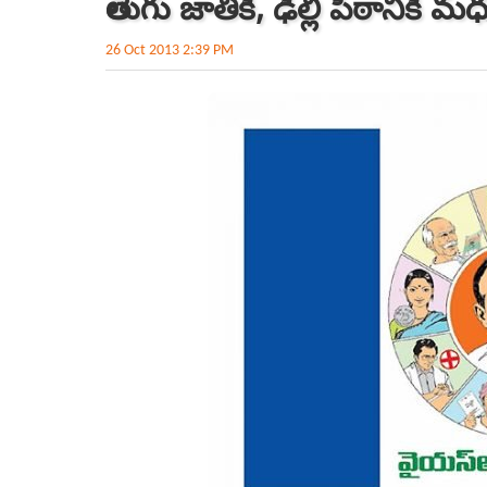
తెలుగు జాతికి, ఢిల్లీ పీఠానికి మ
26 Oct 2013 2:39 PM