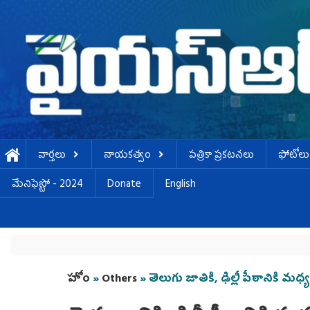
Skip to main content
వార్తలు
నాయకత్వం
పత్రికా ప్రకటనలు
ఫోటోలు
మేనిఫెస్టో - 2024
Donate
English
You are here
హోం
»
Others
» తెలుగు జాతికి, ఢిల్లీ పీఠానికి మధ్