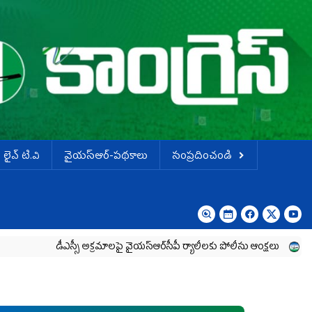
లైవ్ టి.వి
వైయస్ఆర్-పథకాలు
సంప్రదించండి
డీఎస్సీ అక్రమాలపై వైయ‌స్ఆర్‌సీపీ ర్యాలీలకు పోలీసు ఆంక్షలు
విద్యార్థులు, 