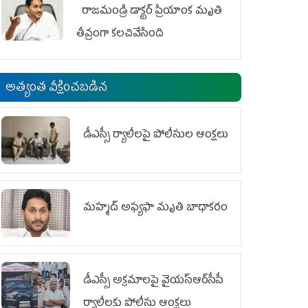
రాజమండ్రి డాక్టర్‌ ప్రియాంక మృతి
తీవ్రంగా కలచివేసింది
అత్యంత వీక్షించబడిన
డీఎస్సీ ర్యాలీలపై పోలీసుల ఆంక్షలు
మహ్మద్‌ అఫ్యఫా మృతి బాధాకరం
డీఎస్సీ అక్రమాలపై వైయ‌స్ఆర్‌సీపీ
ర్యాలీలకు పోలీసు ఆంక్షలు