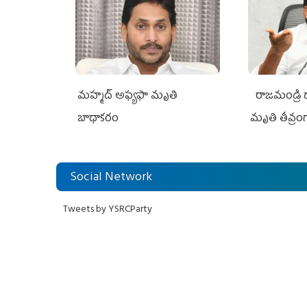
మహ్మద్‌ అఫ్యఫా మృతి
రాజమండ్రి డాక
బాధాకరం
మృతి తీవ్రంగ
Social Network
Tweets by YSRCParty