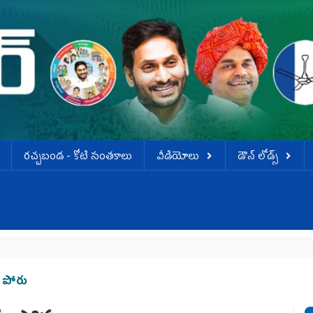
ర‌చ్చ‌బండ‌ - కోటి సంత‌కాలు
వీడియోలు
డౌన్ లోడ్స్
య పోరు