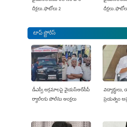
దీక్షలు..ఫొటోలు 2
దీక్షలు..ఫొటో
టాప్ స్టోరీస్
డీఎస్సీ అక్రమాలపై వైయ‌స్ఆర్‌సీపీ
విద్యార్థులు,
ర్యాలీలకు పోలీసు ఆంక్షలు
ప్రయత్నం అప