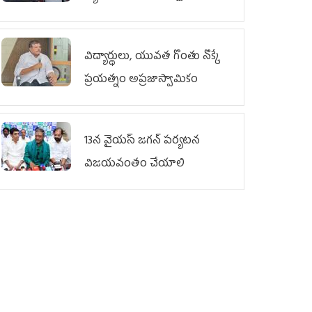
విద్యార్థులు, యువత గొంతు నొక్కే
ప్రయత్నం అప్రజాస్వామికం
13న వైయస్‌ జగన్‌ పర్యటన
విజయవంతం చేయాలి