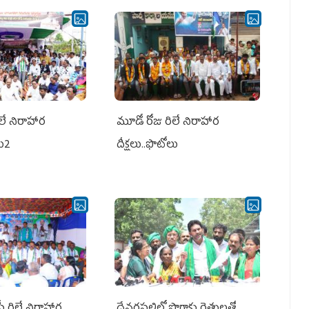
లే నిరాహార
మూడో రోజు రిలే నిరాహార
లు2
దీక్షలు..ఫొటోలు
పీ రిలే నిరాహార
దేవరపల్లిలో పొగాకు రైతులతో