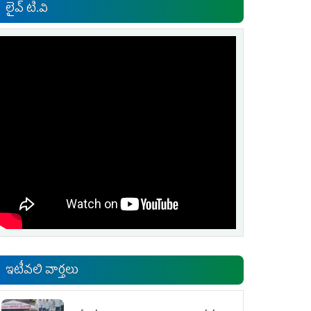
లైవ్ టి.వి
ఇటీవలి వార్తలు