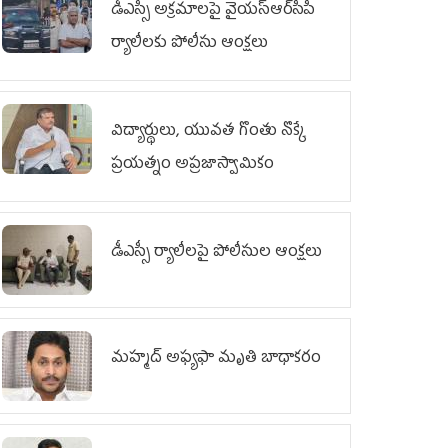
డీఎస్సీ అక్రమాలపై వైయ‌స్ఆర్‌సీపీ
ర్యాలీలకు పోలీసు ఆంక్షలు
విద్యార్థులు, యువత గొంతు నొక్కే
ప్రయత్నం అప్రజాస్వామికం
డీఎస్సీ ర్యాలీలపై పోలీసుల ఆంక్షలు
మహ్మద్‌ అఫ్యఫా మృతి బాధాకరం