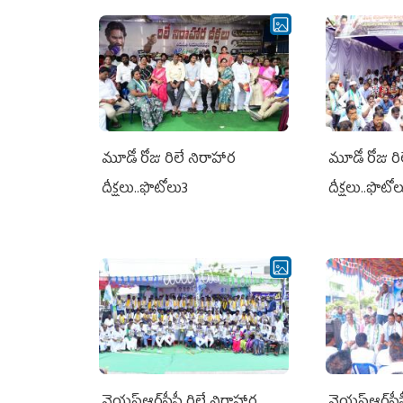
మూడో రోజు రిలే నిరాహార
మూడో రోజు రి
దీక్షలు..ఫొటోలు3
దీక్షలు..ఫొటో
వైయ‌స్ఆర్‌సీపీ రిలే నిరాహార
వైయ‌స్ఆర్‌సీ