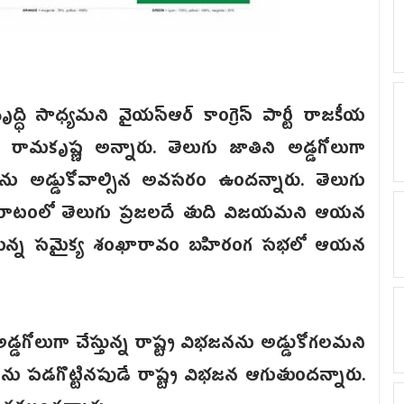
ృద్ధి సాధ్యమని వైయస్ఆర్ కాంగ్రె‌స్ పార్టీ ‌రాజకీయ
రామకృష్ణ అన్నారు. తెలుగు జాతిని‌ అడ్డగోలుగా
ాలను అడ్డుకోవాల్సిన అవసరం ఉందన్నారు. తెలుగు
్న పోరాటంలో తెలుగు ప్రజలదే తుది విజయమని ఆయన
రుగుతున్న సమైక్య శంఖారావం బహిరంగ సభలో ఆయన
్డగోలుగా చేస్తున్న రాష్ట్ర విభజనను అడ్డుకోగలమని
త్వాలను పడగొట్టినపుడే రాష్ట్ర విభజన ఆగుతుందన్నారు.