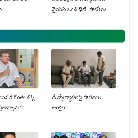
లు
వైయస్ జగన్ భేటీ ..ఫొటోలు2
 యువత గొంతు నొక్కే
డీఎస్సీ ర్యాలీలపై పోలీసుల
్రజాస్వామికం
ఆంక్షలు