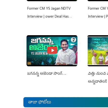
Former CM YS Jagan NDTV
Former CM 
Interview | ower Deal Has
Interview |
Nothing To Do With Adani: YS
Nothing To 
Jagan Rejects US Charges
Jagan Rejec
జగనన్న అజెండా సాంగ్….
విత్తు నుంచి
అన్నదాతలకి 
తాజా ఫోటోలు