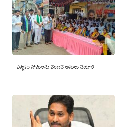
ఎన్నికల హామీలను వెంటనే అమలు చేయాలి