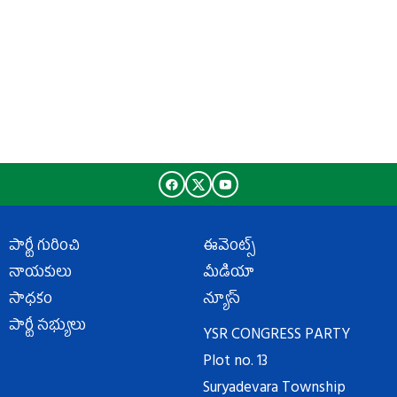
పార్టీ గురించి
ఈవెంట్స్
నాయకులు
మీడియా
సాధకం
న్యూస్
పార్టీ సభ్యులు
YSR CONGRESS PARTY
Plot no. 13
Suryadevara Township