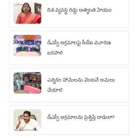
దిశ వ్యవస్థ రద్దు అత్యంత హేయం
డీఎస్సీ అక్రమాలపై సీబీఐ విచారణ
జరపాలి
ఎన్నికల హామీలను వెంటనే అమలు
చేయాలి
డీఎస్సీ అక్రమాలను ప్రశ్నిస్తే దాడులా?