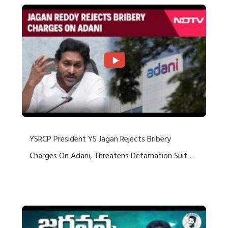
YSRCP President YS Jagan Rejects Bribery
Charges On Adani, Threatens Defamation Suit
Against Media Groups