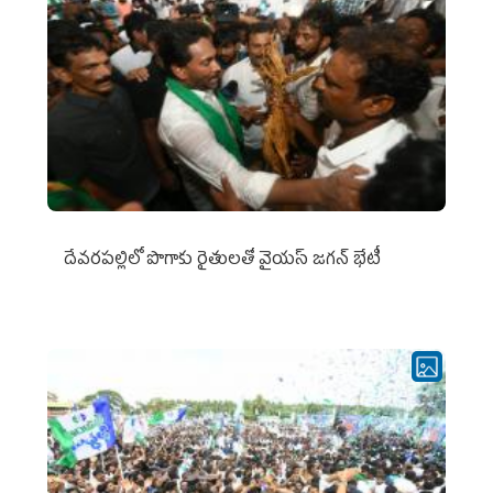
దేవరపల్లిలో పొగాకు రైతులతో వైయస్ జగన్ భేటీ