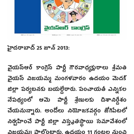
హైదరాబాద్ 25 జూన్ 2013:
వైయస్ఆర్ కాంగ్రెస్ పార్టీ గౌరవాధ్యక్షురాలు శ్రీమతి
వైయస్ విజయమ్మ మంగళవారం ఉదయం మెదక్
జిల్లా పర్యటనకు బయల్దేరారు. పంచాయతీ ఎన్నికల
నేపథ్యంలో ఆమె పార్టీ శ్రేణులకు దిశానిర్దేశం
చేయనున్నారు. అందోలు నియోజకవర్గం జోగిపేటలో
నిర్వహించే పార్టీ జిల్లా విస్తృతస్థాయి సమావేశంలో
విజయమ్మ పాల్గొంటారు. ఉదయం 11 గంటల నుంచి