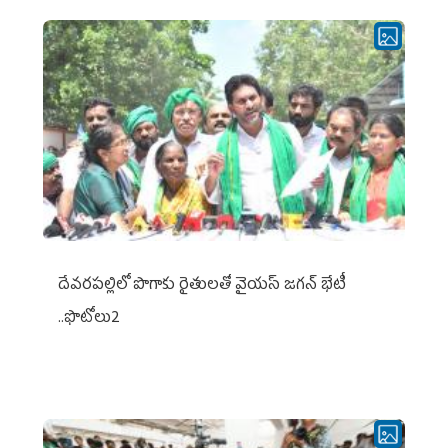
దేవరపల్లిలో పొగాకు రైతులతో వైయస్ జగన్ భేటీ
..ఫొటోలు2