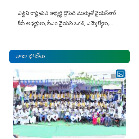
ఎన్డీఏ రాష్ట్ర‌ప‌తి అభ్య‌ర్థి ద్రౌప‌ది ముర్ముతో వైయ‌స్ఆర్
సీపీ అధ్య‌క్షులు, సీఎం వైయ‌స్ జ‌గ‌న్, ఎమ్మెల్యేలు,
ఎంపీల స‌మావేశం
తాజా ఫోటోలు