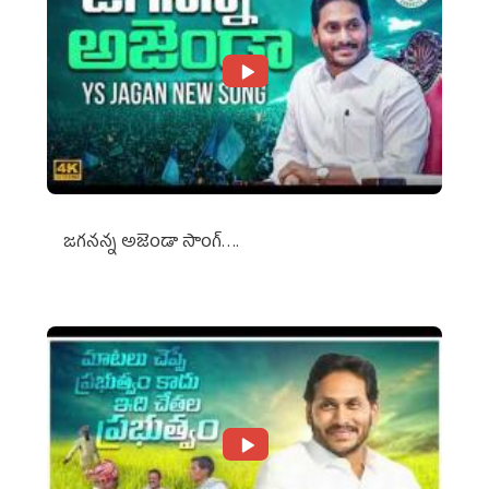
జగనన్న అజెండా సాంగ్….