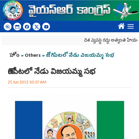
Skip to main content
????
దిశ వ్యవస్థ రద్దు అత్యంత హేయం
You are here
హోం
»
Others
» జోగిపేటలో నేడు విజయమ్మ సభ
జోగిపేటలో నేడు విజయమ్మ సభ
25 Jun 2013 10:37 AM