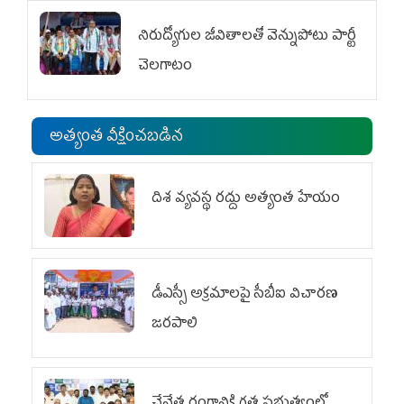
నిరుద్యోగుల జీవితాలతో వెన్నుపోటు పార్టీ
చెలగాటం
అత్యంత వీక్షించబడిన
దిశ వ్యవస్థ రద్దు అత్యంత హేయం
డీఎస్సీ అక్రమాలపై సీబీఐ విచారణ
జరపాలి