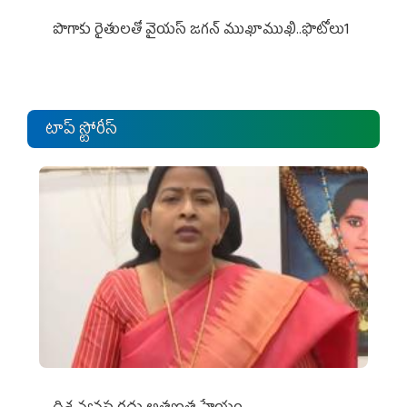
పొగాకు రైతుల‌తో వైయ‌స్ జ‌గ‌న్ ముఖాముఖి..ఫొటోలు1
టాప్ స్టోరీస్