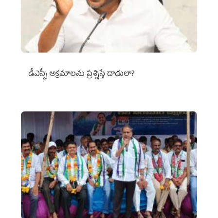
డీఎస్సీ అక్రమాలను ప్రశ్నిస్తే దాడులా?