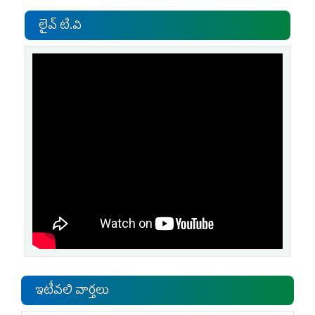
లైవ్ టి.వి
ఇటీవలి వార్తలు