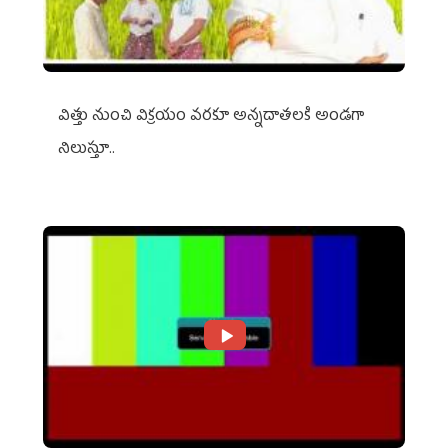
విత్తు నుంచి విక్రయం వరకూ అన్నదాతలకి అండగా
నిలుస్తూ..