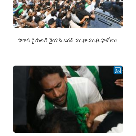
పొగాకు రైతుల‌తో వైయ‌స్ జ‌గ‌న్ ముఖాముఖి..ఫొటోలు2