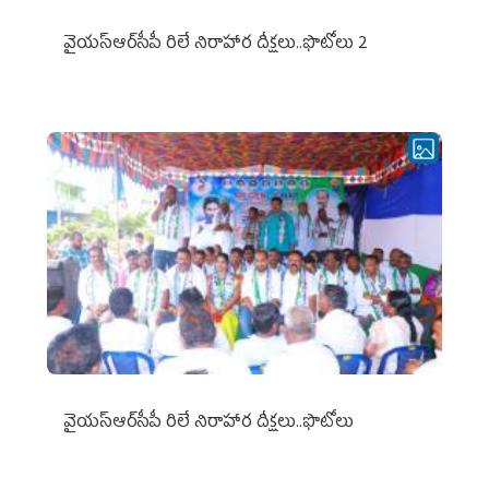
వైయ‌స్ఆర్‌సీపీ రిలే నిరాహార దీక్షలు..ఫొటోలు 2
వైయ‌స్ఆర్‌సీపీ రిలే నిరాహార దీక్షలు..ఫొటోలు