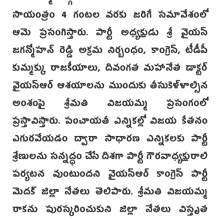
సాయంత్రం 4 గంటల వరకు జరిగే సమావేశంలో
ఆమె ప్రసంగిస్తారు. పార్టీ అధ్యక్షుడు శ్రీ వైయస్
జగన్మోహన్ రెడ్డి అక్రమ నిర్బంధం, కాంగ్రెస్, టీడీపీ
కుమ్మక్కు రాజకీయాలు, దివంగత మహానేత డాక్టర్
వైయస్ఆర్ ఆశయాలను ముందుకు తీసుకెళ్ళాల్సిన
అంశంపై శ్రీమతి విజయమ్మ ప్రసంగంలో
ప్రస్తావిస్తారు. పంచాయతీ ఎన్నికల్లో విజయ కేతనం
ఎగురవేయడం ద్వారా సాధారణ ఎన్నికలకు పార్టీ
శ్రేణులను సన్నద్ధం చేసే దిశగా పార్టీ గౌరవాధ్యక్షురాలి
పర్యటన వుంటుందని వైయస్ఆర్ కాంగ్రెస్ పార్టీ
మెదక్ జిల్లా నేతలు తెలిపారు. శ్రీమతి విజయమ్మ
రాకను పురస్కరించుకుని జిల్లా నేతలు విస్తృత