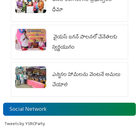
చేనేత రంగానికి గత ప్రభుత్వంలో
ధీమా
వైయ‌స్ జగన్ పాలనలో చేనేతలకు
స్వర్ణయుగం
ఎన్నికల హామీలను వెంటనే అమలు
చేయాలి
Social Network
Tweets by YSRCParty