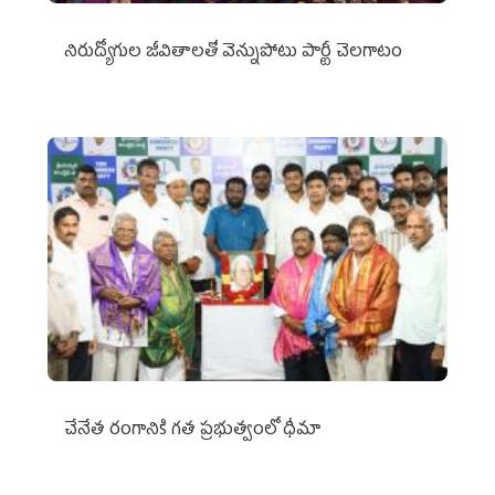
నిరుద్యోగుల జీవితాలతో వెన్నుపోటు పార్టీ చెలగాటం
చేనేత రంగానికి గత ప్రభుత్వంలో ధీమా