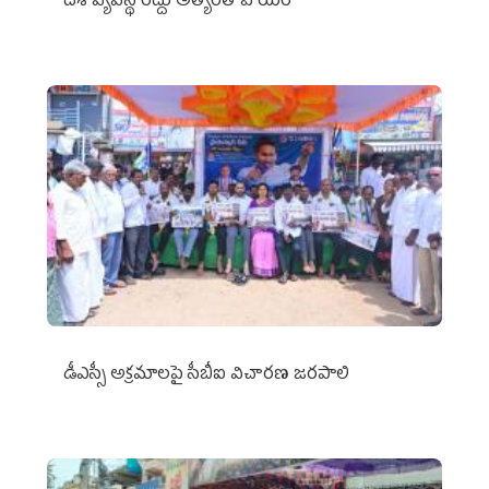
దిశ వ్యవస్థ రద్దు అత్యంత హేయం
డీఎస్సీ అక్రమాలపై సీబీఐ విచారణ జరపాలి