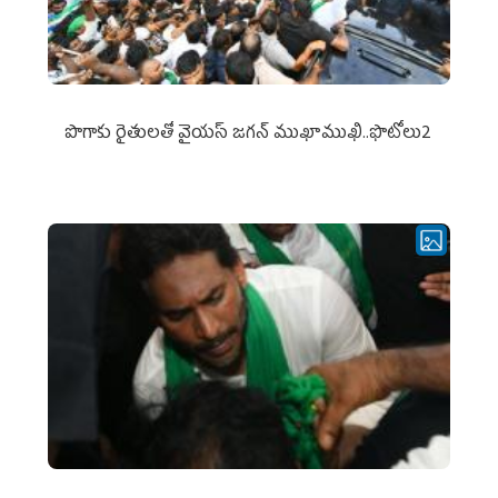
పొగాకు రైతుల‌తో వైయ‌స్ జ‌గ‌న్ ముఖాముఖి..ఫొటోలు2