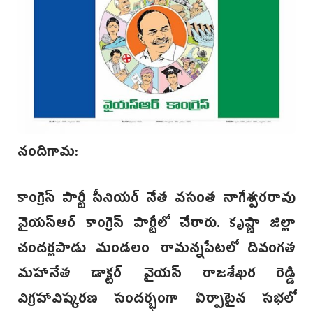
నందిగామ:
కాంగ్రెస్ పార్టీ సీనియర్ నేత వసంత నాగేశ్వరరావు
వైయస్ఆర్ కాంగ్రెస్‌ పార్టీలో చేరారు. కృష్ణా జిల్లా
చందర్లపాడు మండలం రామన్నపేటలో దివంగత
మహానేత డాక్టర్ వైయస్ రాజశేఖర రెడ్డి
విగ్రహావిష్కరణ సందర్భంగా ఏర్పాటైన సభలో