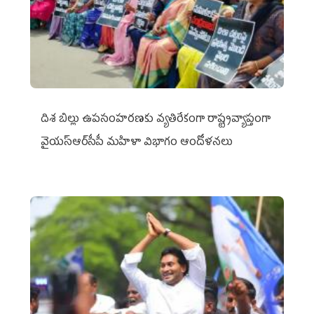
దిశ బిల్లు ఉపసంహరణకు వ్యతిరేకంగా రాష్ట్రవ్యాప్తంగా
వైయ‌స్ఆర్‌సీపీ మహిళా విభాగం ఆందోళనలు