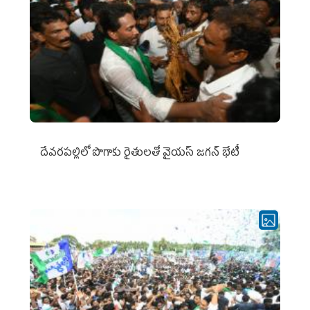
దేవరపల్లిలో పొగాకు రైతులతో వైయస్ జగన్ భేటీ