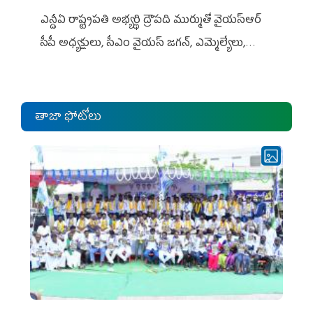
ఎన్డీఏ రాష్ట్ర‌ప‌తి అభ్య‌ర్థి ద్రౌప‌ది ముర్ముతో వైయ‌స్ఆర్
సీపీ అధ్య‌క్షులు, సీఎం వైయ‌స్ జ‌గ‌న్, ఎమ్మెల్యేలు,
ఎంపీల స‌మావేశం
తాజా ఫోటోలు