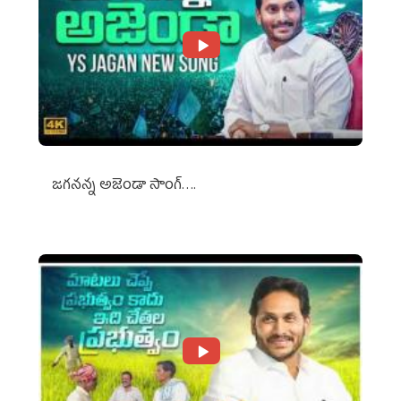
జగనన్న అజెండా సాంగ్….