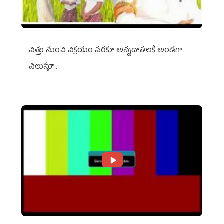
విత్తు నుంచి విక్రయం వరకూ అన్నదాతలకి అండగా
నిలుస్తూ..