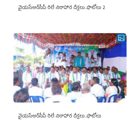
వైయ‌స్ఆర్‌సీపీ రిలే నిరాహార దీక్షలు..ఫొటోలు 2
వైయ‌స్ఆర్‌సీపీ రిలే నిరాహార దీక్షలు..ఫొటోలు