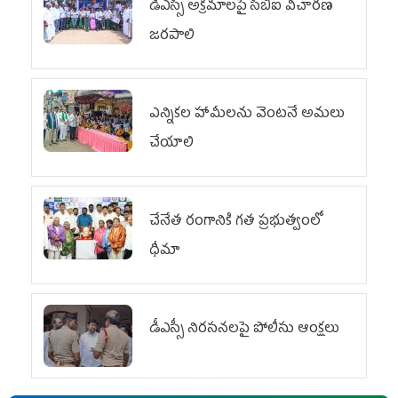
డీఎస్సీ అక్రమాలపై సీబీఐ విచారణ
జరపాలి
ఎన్నికల హామీలను వెంటనే అమలు
చేయాలి
చేనేత రంగానికి గత ప్రభుత్వంలో
ధీమా
డీఎస్సీ నిరసనలపై పోలీసు ఆంక్షలు