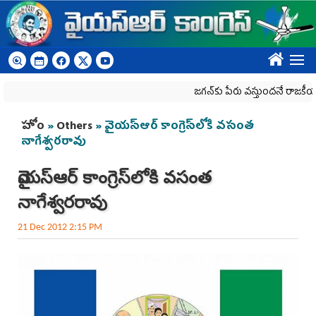
Skip to main content
????
జగన్‌కు పేరు వస్తుందనే రాజకీయ కక్షతో దిశ
You are here
హోం
»
Others
» వైయస్ఆర్ కాంగ్రెస్‌లోకి వసంత
నాగేశ్వరరావు
వైయస్ఆర్ కాంగ్రెస్‌లోకి వసంత
నాగేశ్వరరావు
21 Dec 2012 2:15 PM