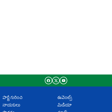
పార్టీ గురించి
ఈవెంట్స్
నాయకులు
మీడియా