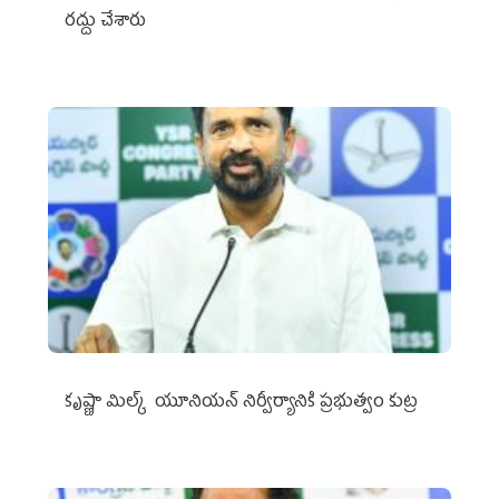
రద్దు చేశారు
కృష్ణా మిల్క్‌ యూనియన్‌ నిర్వీర్యానికి ప్రభుత్వం కుట్ర