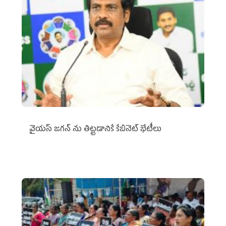
వైయ‌స్ జగన్‌ ను తిట్టడానికే కేబినెట్‌ భేటీలు