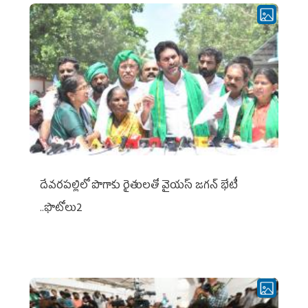
దేవరపల్లిలో పొగాకు రైతులతో వైయస్ జగన్ భేటీ
..ఫొటోలు2