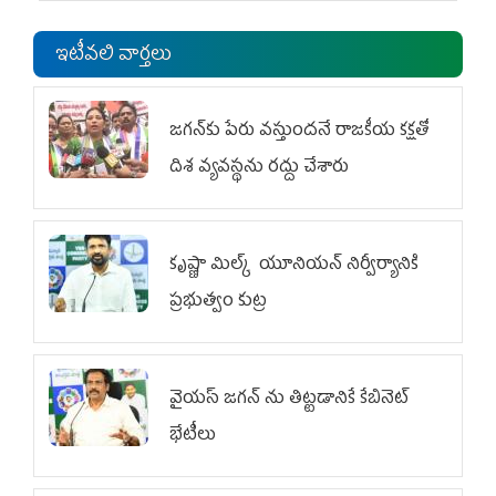
ఇటీవలి వార్తలు
జగన్‌కు పేరు వస్తుందనే రాజకీయ కక్షతో
దిశ వ్య‌వ‌స్థ‌ను రద్దు చేశారు
కృష్ణా మిల్క్‌ యూనియన్‌ నిర్వీర్యానికి
ప్రభుత్వం కుట్ర
వైయ‌స్ జగన్‌ ను తిట్టడానికే కేబినెట్‌
భేటీలు