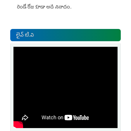
రెండో రోజు కూడా అదే నినాదం..
లైవ్ టి.వి