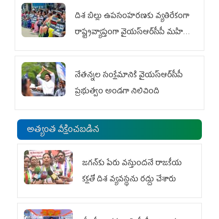
దిశ బిల్లు ఉపసంహరణకు వ్యతిరేకంగా
రాష్ట్రవ్యాప్తంగా వైయ‌స్ఆర్‌సీపీ మహిళా
విభాగం ఆందోళనలు
నేతన్నల సంక్షేమానికి వైయ‌స్ఆర్‌సీపీ
ప్రభుత్వం అండగా నిలిచింది
అత్యంత వీక్షించబడిన
జగన్‌కు పేరు వస్తుందనే రాజకీయ
కక్షతో దిశ వ్య‌వ‌స్థ‌ను రద్దు చేశారు