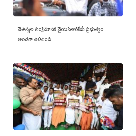
నేతన్నల సంక్షేమానికి వైయ‌స్ఆర్‌సీపీ ప్రభుత్వం
అండగా నిలిచింది