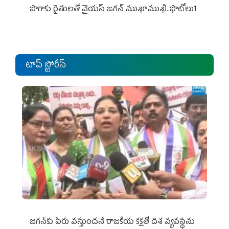
పొగాకు రైతుల‌తో వైయ‌స్ జ‌గ‌న్ ముఖాముఖి..ఫొటోలు1
టాప్ స్టోరీస్
జగన్‌కు పేరు వస్తుందనే రాజకీయ కక్షతో దిశ వ్య‌వ‌స్థ‌ను