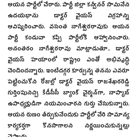
ఆయన పార్టీలో చేరారు. పార్టీ జిల్లా కన్వీనర్ సామినేని
ఉదయభాను డాక్టర్ వైయస్ విగ్రహాన్ని
ఆవిష్కరించారు. వసంత నాగేశ్వరరావుకు ఆయన
పార్టీ కండువా కప్పి పార్టీలోకి ఆహ్వానించారు.
అనంతరం నాగేశ్వరరావు మాట్లాడుతూ.. డాక్టర్
వైయస్ హయాంలో రాష్ట్రం ఎంతో అభివృద్ధి
చెందిందన్నారు. ఇంటిదగ్గర కూర్చున్న తనను ఎవరూ
పట్టించుకోని రోజుల్లో డాక్టర్ వైయస్ రాజశేఖరరెడ్డి
గుర్తింపునిచ్చి కేడీసీసీ బ్యాంక్ చైర్మన్‌గా, నాప్కాబ్
ఉపాధ్యక్షుడిగా నియమించారని గుర్తు చేసుకున్నారు.
ఆయన రుణం తీర్చుకునేందుకు పార్టీలో చేరి సామాన్య
కార్యకర్తగా కొనసాగాలని నిర్ణయించుకున్నట్లు