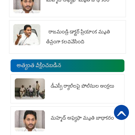
మహ్మద్‌ అఫ్యఫా మృతి బాధాకరం
రాజమండ్రి డాక్టర్‌ ప్రియాంక మృతి
తీవ్రంగా కలచివేసింది
అత్యంత వీక్షించబడిన
డీఎస్సీ ర్యాలీలపై పోలీసుల ఆంక్షలు
మహ్మద్‌ అఫ్యఫా మృతి బాధాకరం