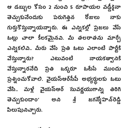
ఆ డబ్బుల కోసం 2 నుంచి 5 రూపాయల వడ్డీకైనా
తెచ్చుకునేందుకు పరుగెత్తిన రోజులు నాకు
గుర్తుకొస్తున్నాయన్నారు. ఈ ఎన్నికల్లో ప్రజలు వేసే
ఓట్లు చాలా కీలకమైనవి. మీ తలరాతను మార్చే
ఎన్నికలివి.. మీరు వేసే ప్రతి ఓటు ఎలాంటి పార్టీకి
వేస్తున్నారు? ఎటువంటి నాయకత్వానికి
వేస్తున్నారనేది ప్రతి ఒక్కరూ ఓటేసే ముందు
ప్రశ్నించుకోవాలి. వైయస్ఆర్‌సీపీ అభ్యర్థులకు ఓటు
వేసి.. మళ్లీ వైయస్ఆర్ సువర్ణయుగాన్ని తిరిగి
తెచ్చుకుందాం’‌ అని శ్రీ జగన్మోహన్‌రెడ్డి
పిలుపునిచ్చారు.