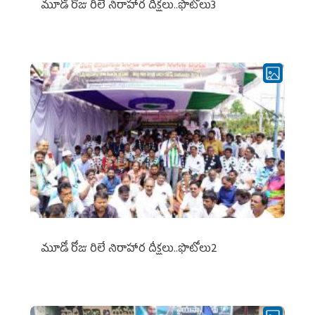
మూడో రోజు రిలే నిరాహార దీక్షలు..ఫొటోలు3
మూడో రోజు రిలే నిరాహార దీక్షలు..ఫొటోలు2