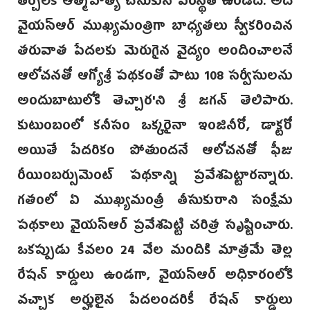
తీర్చలేక ఆత్మహత్య చేసుకునే పరిస్థితి ఉండేది. అదే
వైయస్ఆర్ ముఖ్యమంత్రిగా బాధ్యతలు స్వీకరించిన
తరువాత పేదలకు మెరుగైన వైద్యం అందించాలనే
ఆలోచనతో ఆగ్యోశ్రీ పథకంతో పాటు 108 సర్వీసులను
అందుబాటులోకి తెచ్చా‌ర'ని శ్రీ జగన్‌ తెలిపారు.
కుటుంబంలో కనీసం ఒక్కరైనా ఇంజినీరో, డాక్టరో
అయితే పేదరికం పోతుందనే ఆలోచనతో ఫీజు
రీయింబర్సుమెంట్ పథకాన్ని ప్రవేశపెట్టా‌రన్నారు.
గతంలో ఏ ముఖ్యమంత్రీ ‌తీసుకురాని సంక్షేమ
పథకాలు వైయస్‌ఆర్ ప్రవేశపెట్టి చరిత్ర సృష్టించారు.
ఒకప్పుడు కేవలం 24 వేల మందికి మాత్రమే తెల్ల
రేషన్ కార్డులు ఉండగా, వై‌యస్ఆర్ అధికారంలోకి
వచ్చాక అర్హులైన పేదలందరికీ రేష‌న్ కార్డులు