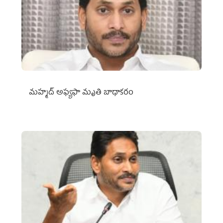
మహ్మద్‌ అఫ్యఫా మృతి బాధాకరం