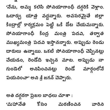
'నేను, అమ్మ కలిసి సోనియాగాంధీ దగ్గరికి వెళ్లాం.
ఓదార్పు యాత్ర వద్దన్నారు. అవసరమైతే జిల్లా
కేంద్రాల్లో కార్యక్రమం పెట్టి ఒకే చోట చేయమన్నారు.
సోనియాగాంధీ కేంద్ర మంత్రి పదవి, తర్వాత
ముఖ్యమంత్రి పదవి ఇస్తానన్నారు. అప్పుడు రెండు
దారులు ఉన్నాయి. ఒకటి సోనియాగాంధీ చెప్పినట్లు
చేయడం, రెండోది ఇచ్చిన మాట. అప్పుడు నా
గుండెలో అనిపించినట్లు రెండో మార్గంలోనే
పయనించా' అని శ్రీ జగన్‌ చెప్పారు.
అతి దగ్గరగా ప్రజల బాధలు చూశా :
'మహానేత కోసం మరణించిన వారిని