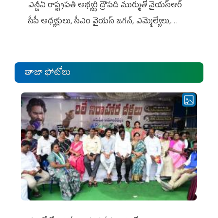
ఎన్డీఏ రాష్ట్ర‌ప‌తి అభ్య‌ర్థి ద్రౌప‌ది ముర్ముతో వైయ‌స్ఆర్
సీపీ అధ్య‌క్షులు, సీఎం వైయ‌స్ జ‌గ‌న్, ఎమ్మెల్యేలు,
ఎంపీల స‌మావేశం
తాజా ఫోటోలు