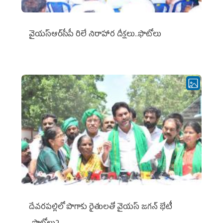
వైయ‌స్ఆర్‌సీపీ రిలే నిరాహార దీక్షలు..ఫొటోలు
దేవరపల్లిలో పొగాకు రైతులతో వైయస్ జగన్ భేటీ