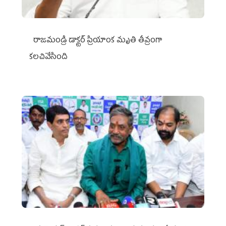
రాజమండ్రి డాక్టర్‌ ప్రియాంక మృతి తీవ్రంగా
కలచివేసింది