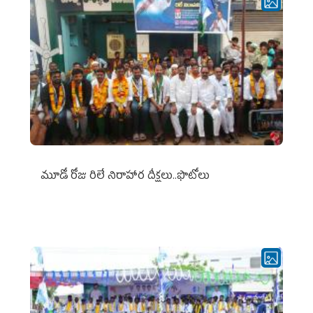
మూడో రోజు రిలే నిరాహార దీక్షలు..ఫొటోలు