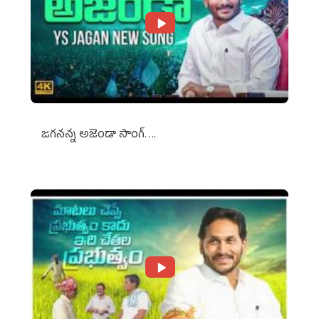
జగనన్న అజెండా సాంగ్….