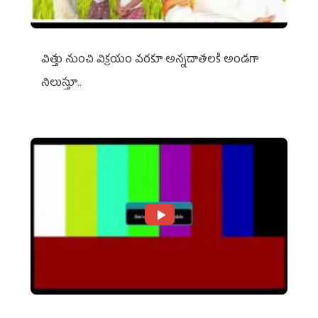
విత్తు నుంచి విక్రయం వరకూ అన్నదాతలకి అండగా
నిలుస్తూ..