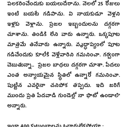
పలకరించేందుకు బయలుదేరాను. నెలలో 25 రోజులు
ఇంటి బయటే గడిపాను. ఏ నాయకుడూ వెళ్లని
ఇళ్లకు వెళ్లాను. ప్రజల ఇబ్బందులను దగ్గరగా
చూశాను. తిండికి లేని వారు ఉన్నారు. ఒక్కపూట
మాత్రమే తినేవారు ఉన్నారు. వృద్ధాప్యంలో పూట
గడిచేందుకు కూలీకి వెళ్లేవారిని గమనించా. గర్వంగా
చెబుతున్నా.. ప్రజల బాధలు దగ్గరగా చూశా. పేదలు
ఎంత అన్యాయమైన స్థితిలో ఉన్నారో గమనించా.
పుట్టిన ఎవరైనా చనిపోక తప్పదు. ఇది జరిగే
ముందు ప్రతి పేదవాడి గుండెల్లో నా ఫొటో ఉండాలి'
అన్నారు.