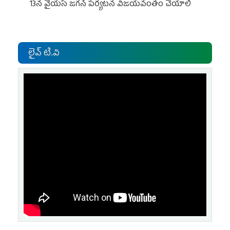
13న వైయస్‌ జగన్‌ పర్యటన విజయవంతం చేయాలి
లైవ్ టి.వి