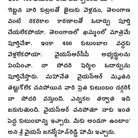
ఇంకా 400 కుటుంబాలను ఓదార్చలేకపోయా :
'గిట్టని వారి కుట్రలతో జైలుకు వెళ్లడం, తెలంగాణ
వంటి రకరకాల కారణాలతో ఓదార్పు పూర్తి
చేయలేకపోయా. తెలంగాణలో ఖమ్మంలో మాత్రమే
పూర్తిచేశా. ఇంకా 400 కుటుంబాల వద్దకు
వెళ్లలేకపోయా. వైయస్ఆర్‌సీపీ అభ్యర్థులను
పంపించా. నా సోదరి షర్మిల ఓదార్పును
పూర్తిచేస్తారు. మహానేత వైయస్ఆర్ మృతి‌ని
తట్టుకోలేక చనిపోయిన వారి ప్రతి కుటుంబం దగ్గరికి
నా సోదరి వస్తుంది. ఎన్నికల తర్వాత ఇది
జరుగుతుంది. వైయస్ఆర్ చనిపోతూ నాకు ఇంత
పెద్ద కుటుంబాన్ని ఇచ్చారు. మీకు అండగా ఉంటాం’‌
అని శ్రీ వైయస్‌ జగన్మోహన్‌రెడ్డి హామీ ఇచ్చారు.