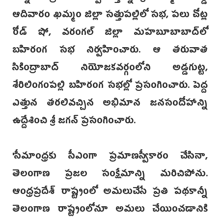
ఆదివారం ఖమ్మం జిల్లా సత్తుపల్లిలో సభ, పలు చోట్ల
రోడ్ షో, వరంగ‌ల్ జిల్లా మహబూబాబా‌ద్‌లో
బహిరంగ సభ నిర్వహించారు. ‌ఆ తరువాత
సికింద్రాబాద్ నియోజకవర్గంలోని అడ్డగుట్ట,
శేరిలింగంపల్లి బహిరంగ సభల్లో ‌ప్రసంగించారు. పెద్ద
ఎత్తున తరలివచ్చిన అభిమాన జనసందోహాన్ని
ఉద్దేశించి శ్రీ జగన్ ప్రసంగించారు.
‌'సీమాంధ్రకు సీఎంగా ప్రమాణస్వీకారం చేసినా,
తెలంగాణ ప్రజల సంక్షేమాన్ని మరిచిపోను.
ఆంధ్రప్రదేశ్ రాష్ట్రంలో అమలుచేసే ప్రతి పథకా‌న్నీ
తెలంగాణ రాష్ట్రంలోనూ అమలు చేయించడానికి