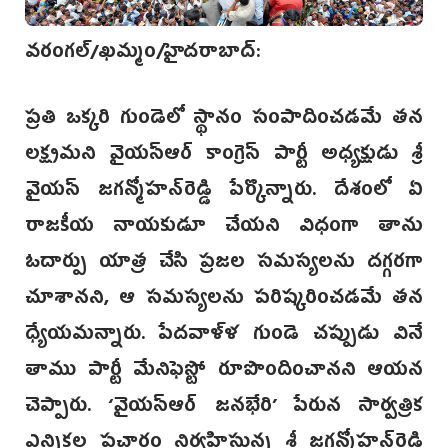
వరంగల్/ఖమ్మం/హైదరాబాద్:
ప్రతి ‌ఒక్కరి గుండెలో స్థానం సంపాదించడమే తన
లక్ష్యమని వైయస్‌ఆర్ కాంగ్రె‌స్ పార్టీ అ‌ధ్యక్షుడు శ్రీ
వైయస్ జగన్మోహన్‌రెడ్డి పేర్కొన్నారు. దేశంలో ఏ
రాజకీయ నాయకుడూ చేయని విధంగా తాను
ఓదార్పు యాత్ర చేసి ప్రజల సమస్యలను దగ్గరగా
చూశానని, ఆ సమస్యలను పరిష్కరించడమే తన
ధ్యేయమన్నారు. పేదవాళ్ళ గుండె చప్పుడు వినే
తాము పార్టీ మేనిఫెస్టో రూపొందించానని ఆయన
చెప్పారు. ‘వైయస్ఆర్ జనభేరి’ ‌పేరున సార్వత్రిక
ఎన్నికల ప్రచారం నిర్వహిస్తున్న శ్రీ జగన్మోహన్‌రెడ్డి