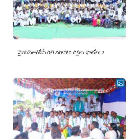
వైయ‌స్ఆర్‌సీపీ రిలే నిరాహార దీక్షలు..ఫొటోలు 2