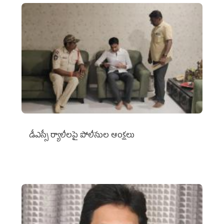
డీఎస్సీ ర్యాలీలపై పోలీసుల ఆంక్షలు