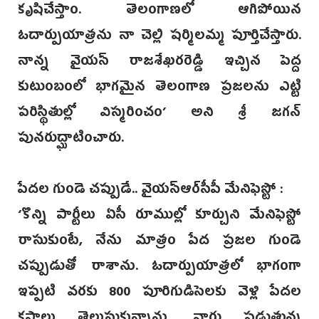
కృషిచేస్తాం. తెలంగాణలో ఆగిపోయిన
ఓదార్పుయాత్రను నా చెల్లి షర్మిలమ్మ పూర్తిచేస్తారు.
నాన్న వైయస్ రాజశేఖరరెడ్డి ఇచ్చిన పెద్ద
కుటుంబంలో భాగమైన తెలంగాణ ప్రజలను ఎట్టి
పరిస్థితుల్లో విస్మరించం’ అని‌ శ్రీ జగన్
పునరుద్ఘాటించారు.
పేదల గుండె చప్పుడే.. ‌వైయస్ఆర్‌సీపీ మేనిఫెస్టో :
‘కొన్ని పార్టీలు ఏసీ రూముల్లో కూర్చుని మేనిఫెస్టో
రాసుకుంటే, నేను మాత్రం పేద ప్రజల గుండె
చప్పుడుతో రాశాను. ఓదార్పుయాత్రలో భాగంగా
ఇప్పటి వరకు 800 పూరిగుడిసెలకు వెళ్లి పేదల