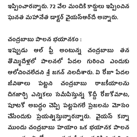
ఇప్పించా‌రన్నారు. 72 వేల మందికి కార్డులు ఇప్పించిన
ఘనత మహానేత డాక్టర్ వై‌యస్ఆర్‌దే అన్నారు.
చంద్రబాబు పాలన భయానకం :
ఇప్పుడు ఆల్‌ ఫ్రీ అంటున్న చంద్రబాబు తన
తొమ్మిదేళ్లలో పాలనలో పేదల గురించి ఎందుకు
ఆలోచించలేదని శ్రీ జగన్‌ నిలదీశారు. ఏ రోజూ పేదల
జీవితాలు పట్టని చంద్రబాబు రాజకీయాలను
దిగజార్చి ఎన్నికలు సమీపిస్తున్న కొద్దీ రోజుకోమాట,
పూటకో అబద్ధం చెప్పి పట్టపగలే ప్రజలను మోసం
చేసేందుకు ప్రయత్నిస్తున్నారన్నారు. వైయస్ కన్నా
ముందు చంద్రబాబు హయాం ఒక భయానక పాలన