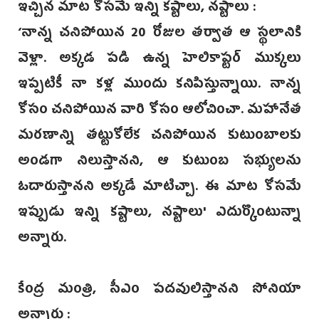
ఇచ్చిన మాట కోసమే ఇన్ని కష్టాలు, నష్టాలు :
‘నాన్న చనిపోయిన 20 రోజుల తర్వాత ఆ స్థలానికి
వెళ్లా. అక్కడ పడి ఉన్న హెలికాప్టర్ ముక్కలు
ఇప్పటికీ నా కళ్ల ముందు కనిపిస్తున్నాయి. నాన్న
కోసం చనిపోయిన వారి కోసం ఆలోచించా. మహానేత
మరణాన్ని తట్టుకోలేక చనిపోయిన కుటుంబాలకు
అండగా నిలుస్తానని, ఆ కుటుంబ సభ్యులను
ఓదారుస్తానని అక్కడే మాటిచ్చా. ఈ మాట కోసమే
ఇప్పుడు ఇన్ని కష్టాలు, నష్టాలు' ఎదుర్కొంటున్నా
అన్నారు.
కేంద్ర మంత్రి, సీఎం పదవులిస్తానని సోనియా
అన్నారు :