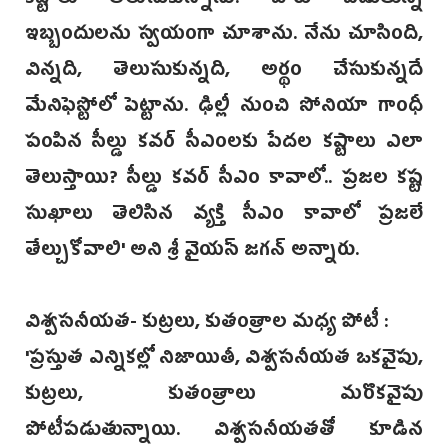
కష్టాలు తెలుసుకున్నాను. వారు పడుతున్న
ఇబ్బందులను స్వయంగా చూశాను. నేను చూసింది,
విన్నది, తెలుసుకున్నది, అర్థం చేసుకున్నదే
మేనిఫెస్టోలో పెట్టాను. ఢిల్లీ నుంచి సోనియా గాంధీ
పంపిన సీల్డు కవర్ సీఎంలకు పేదల కష్టాలు ఎలా
తెలుస్తాయి? సీల్డు కవ‌ర్ సీఎం కావాలో.. ప్రజల కష్ట
సుఖాలు తెలిసిన వ్యక్తి సీఎం కావాలో ప్రజలే
తేల్చుకోవాలి‌' అని శ్రీ వైయస్‌ జగన్‌ అన్నారు.
విశ్వసనీయత- కుట్రలు, కుతంత్రాల మధ్య పోటీ :
'ప్రస్తుత ఎన్నికల్లో నిజాయితీ, విశ్వసనీయత ఒకవైపు,
కుట్రలు, కుతంత్రాలు మరొకవైపు
పోటీపడుతున్నాయి. విశ్వసనీయతతో కూడిన