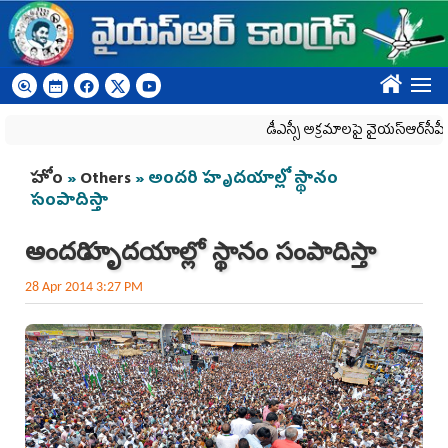
Skip to main content
????
డీఎస్సీ అక్రమాలపై వైయ‌స్ఆర్‌సీపీ ర్యాలీల
You are here
హోం
»
Others
» అందరి హృదయాల్లో స్థానం
సంపాదిస్తా
అందరి హృదయాల్లో స్థానం సంపాదిస్తా
28 Apr 2014 3:27 PM