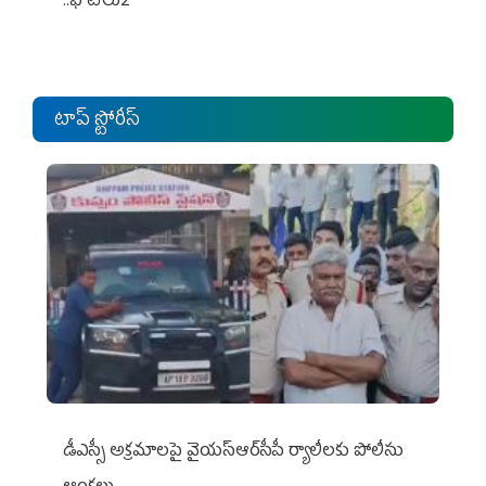
..ఫొటోలు2
టాప్ స్టోరీస్
డీఎస్సీ అక్రమాలపై వైయ‌స్ఆర్‌సీపీ ర్యాలీలకు పోలీసు