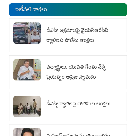
ఇటీవలి వార్తలు
డీఎస్సీ అక్రమాలపై వైయ‌స్ఆర్‌సీపీ
ర్యాలీలకు పోలీసు ఆంక్షలు
విద్యార్థులు, యువత గొంతు నొక్కే
ప్రయత్నం అప్రజాస్వామికం
డీఎస్సీ ర్యాలీలపై పోలీసుల ఆంక్షలు