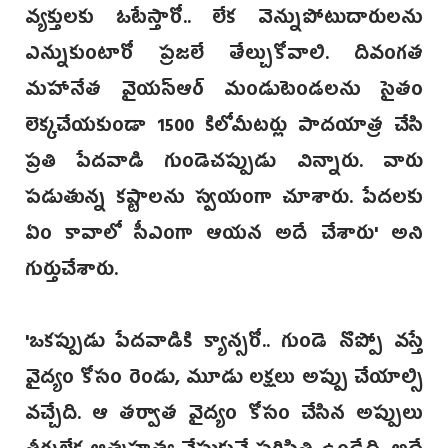
వ్యక్తులకు ఓటేస్తారో.. లేక వెన్నుపోటుదారులను
ఎన్నుకుంటారో ప్రజలే తేల్చుకోవాలి. దివంగత
మహానేత వైయస్ఆర్ మండుటెండ‌లను సైతం
లెక్కచేయకుండా 1500 కిలోమీటర్లు పాదయాత్ర చేసి
ప్రతి పేదవాడి గుండెచప్పుడు విన్నారు. వారు
పడుతున్న కష్టాలను స్వయంగా చూశారు. పేదలకు
ఏం కావాలో సీఎంగా ఆయన అదే చేశారు' అని
గుర్తుచేశారు.
'ఒకప్పుడు పేదవాడికి క్యాన్సరో.. గుండె నొప్పో వస్తే
వైద్యం కోసం రెండు, మూడు లక్షలు అప్పు చేయాల్సి
వచ్చేది. ఆ తర్వాత వైద్యం కోసం చేసిన అప్పులు