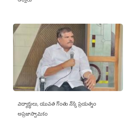
ఆంక్షలు
విద్యార్థులు, యువత గొంతు నొక్కే ప్రయత్నం
అప్రజాస్వామికం