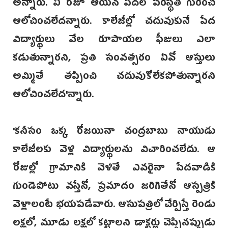
అన్నారు. ఏ రోజూ ఆయన పేదల పరిస్థితి గురించి
ఆలోచించలేదన్నారు. కాలేజీల్లో చదువుకునే పేద
విద్యార్థులు వేల రూపాయల ఫీజులు ఎలా
కడుతున్నారని, ప్రతి సంవత్సరం ఏవో ఆస్తులు
అమ్మితే తప్పించి చదువుకోలేకపోతున్నారని
ఆలోచించలేద'న్నారు.
'కనీసం ఒక్క రోజయినా చంద్రబాబు నాయుడు
కాలేజీలకు వెళ్లి విద్యార్థులను విచారించలేదు. ఆ
రోజుల్లో గ్రామానికి వెళితే ఎవరైనా పేదవాడికి
గుండెపోటు వస్తేనో, ప్రమాదం జరిగితేనో ఆస్పత్రికి
వెళ్లాలంటే భయపడేవారు. ఆసుపత్రిలో చేర్పిస్తే రెండు
లక్షలో, మూడు లక్షలో కట్టాలని డాక్టర్లు చెప్పినప్పుడు