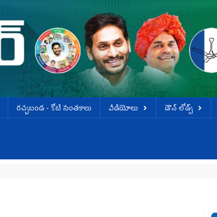
ర‌చ్చ‌బండ‌ - కోటి సంత‌కాలు
వీడియోలు
డౌన్ లోడ్స్
జ