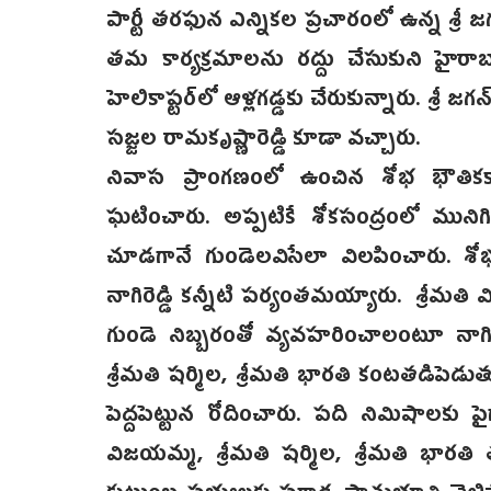
పార్టీ తరఫున ఎన్నికల ప్రచారంలో ఉన్న శ్రీ జగ
తమ కార్యక్రమాలను రద్దు చేసుకుని హైరా
హెలికాప్ట‌ర్‌లో ఆళ్లగడ్డకు చేరుకున్నారు. శ్రీ జగన్
సజ్జల రామకృష్ణారెడ్డి కూడా వచ్చారు.
‌నివాస ప్రాంగణంలో ఉంచిన శోభ భౌతికకాయా
ఘటించారు. అప్పటికే శోకసంద్రంలో మున
చూడగానే గుండెలవిసేలా విలపించారు. శ
నాగిరెడ్డి కన్నీటి పర్యంతమయ్యారు. శ్రీమ
గుండె నిబ్బరంతో వ్యవహరించాలంటూ నాగిరెడ్డ
శ్రీమతి షర్మిల, శ్రీమతి భారతి కంటతడిపె
పెద్దపెట్టున రోదించారు. పది నిమిషాలకు ప
విజయమ్మ, శ్రీమతి షర్మిల, శ్రీమతి భారత