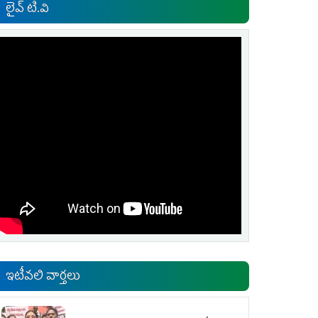
లైవ్ టి.వి
ఇటీవలి వార్తలు