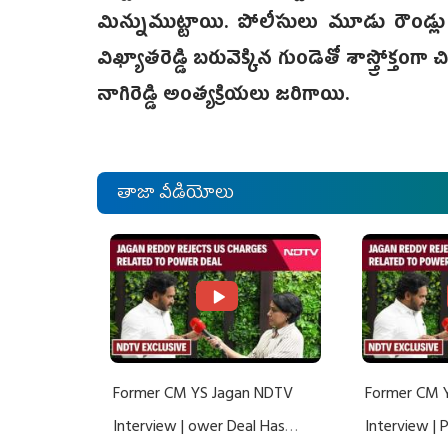
మిన్నుముట్టాయి. పోలీసులు మూడు రౌండ్లు 
విఖ్యాతరెడ్డి బరువెక్కిన గుండెతో శాస్త్రోక్త
నాగిరెడ్డి అంత్యక్రియలు జరిగాయి.
తాజా వీడియోలు
Former CM YS Jagan NDTV
Former CM 
Interview | ower Deal Has
Interview |