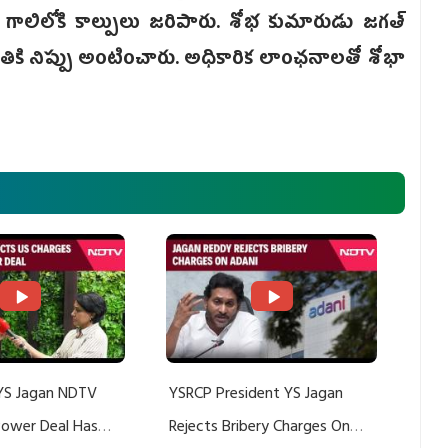
గాలిలోకి కాల్పులు జరిపారు. శోభ కుమారుడు జగత్‌
ంగా చితికి నిప్పు అంటించారు. అధికారిక లాంఛనాలతో శోభా
YS Jagan NDTV
YSRCP President YS Jagan
 Power Deal Has
Rejects Bribery Charges On