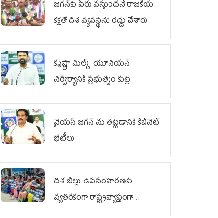
జగన్‌కు పేరు వస్తుందనే రాజకీయ
కక్షతో దిశ వ్య‌వ‌స్థ‌ను రద్దు చేశారు
కృష్ణా మిల్క్‌ యూనియన్‌
నిర్వీర్యానికి ప్రభుత్వం కుట్ర
వైయ‌స్ జగన్‌ ను తిట్టడానికే కేబినెట్‌
భేటీలు
దిశ బిల్లు ఉపసంహరణకు
వ్యతిరేకంగా రాష్ట్రవ్యాప్తంగా
వైయ‌స్ఆర్‌సీపీ మహిళా విభాగం