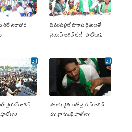
పీ రిలే నిరాహార
దేవరపల్లిలో పొగాకు రైతులతో
లు
వైయస్ జగన్ భేటీ ..ఫొటోలు2
తో వైయ‌స్ జ‌గ‌న్
పొగాకు రైతుల‌తో వైయ‌స్ జ‌గ‌న్
.ఫొటోలు2
ముఖాముఖి..ఫొటోలు1