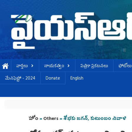
Skip to main content
వార్తలు
నాయకత్వం
పత్రికా ప్రకటనలు
ఫోటోలు
మేనిఫెస్టో - 2024
Donate
English
You are here
హోం
»
Others
» శోభకు జగన్, కుటుంబం నివాళి