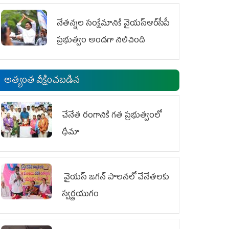
ఆందోళనలు
నేతన్నల సంక్షేమానికి వైయ‌స్ఆర్‌సీపీ
ప్రభుత్వం అండగా నిలిచింది
అత్యంత వీక్షించబడిన
చేనేత రంగానికి గత ప్రభుత్వంలో
ధీమా
వైయ‌స్ జగన్ పాలనలో చేనేతలకు
స్వర్ణయుగం