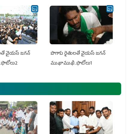
తో వైయ‌స్ జ‌గ‌న్
పొగాకు రైతుల‌తో వైయ‌స్ జ‌గ‌న్
.ఫొటోలు2
ముఖాముఖి..ఫొటోలు1