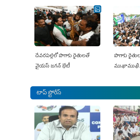
దేవరపల్లిలో పొగాకు రైతులతో
పొగాకు రైతుల‌
వైయస్ జగన్ భేటీ
ముఖాముఖి.
టాప్ స్టోరీస్