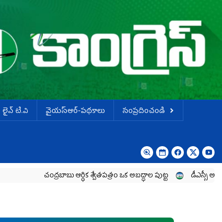
లైవ్ టి.వి
వైయస్ఆర్-పథకాలు
సంప్రదించండి
చంద్రబాబు ఆర్థిక శ్వేతపత్రం ఒక అబద్ధాల పుట్ట
డీఎస్సీ అక్రమాలపై శాంతియు