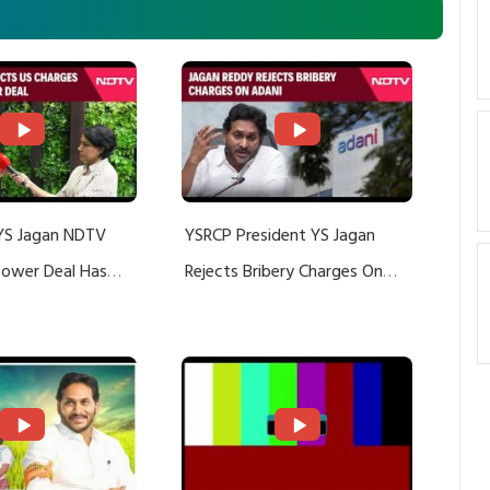
YS Jagan NDTV
YSRCP President YS Jagan
 Power Deal Has
Rejects Bribery Charges On
Do With Adani: YS
Adani, Threatens Defamation
ts US Charges
Suit Against Media Groups