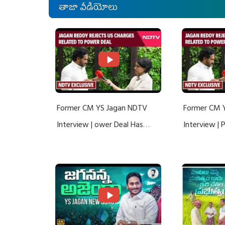
తాజా వీడియోలు
Former CM YS Jagan NDTV
Former CM 
Interview | ower Deal Has
Interview |
Nothing To Do With Adani: YS
Nothing To 
Jagan Rejects US Charges
Jagan Rejec