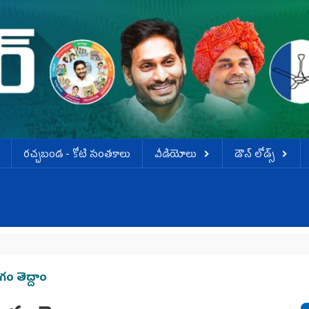
ర‌చ్చ‌బండ‌ - కోటి సంత‌కాలు
వీడియోలు
డౌన్ లోడ్స్
గం తెద్దాం