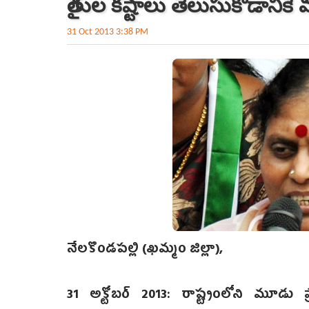
రైతుల కష్టాలు తెలుసుకోడానికే 
31 Oct 2013 3:38 PM
నేలకొండపల్లి (ఖమ్మం జిల్లా),
31 అక్టోబర్ 2013: రాష్ట్రంలోని మూడు 