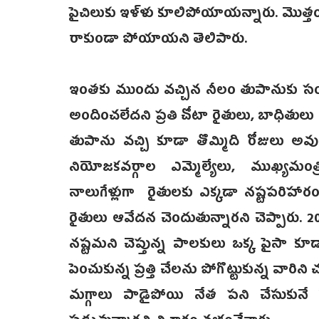
పైచిలుకు ఇళ్ళు కూలిపోయాయన్నారు. మొత్తం
రాకుండా పోయాయని తెలిపారు.
ఇంతకు ముందు వచ్చిన నీలం తుపానుకు సంబ
అందించలేదని ప్రతి చోటా రైతులు, బాధితులు త
తుపాను వచ్చి కూడా తొమ్మిది రోజులు
నియోజకవర్గాల ఎమ్మెల్యేలు, ముఖ్యమంత్ర
నాలుగేళ్లుగా రైతులకు ఎక్కడా నష్టపరిహార
రైతులు ఆవేదన చెందుతున్నారని చెప్పారు
నష్టమని చెప్తున్న పాలకులు ఒక్క పైసా కూడా 
పెంచుకున్న ప్రత్తి చేలను పోగొట్టుకున్న వారిన
మగ్గాలు పాడైపోయి నేత పని చేసుకునే పర