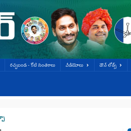
ర‌చ్చ‌బండ‌ - కోటి సంత‌కాలు
వీడియోలు
డౌన్ లోడ్స్
జగన
్చా