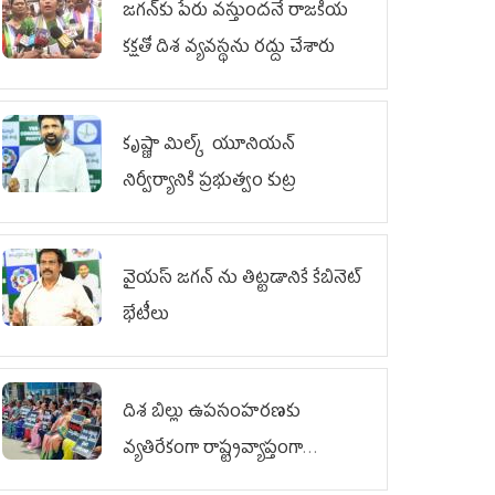
జగన్‌కు పేరు వస్తుందనే రాజకీయ
కక్షతో దిశ వ్య‌వ‌స్థ‌ను రద్దు చేశారు
కృష్ణా మిల్క్‌ యూనియన్‌
నిర్వీర్యానికి ప్రభుత్వం కుట్ర
వైయ‌స్ జగన్‌ ను తిట్టడానికే కేబినెట్‌
భేటీలు
దిశ బిల్లు ఉపసంహరణకు
వ్యతిరేకంగా రాష్ట్రవ్యాప్తంగా
వైయ‌స్ఆర్‌సీపీ మహిళా విభాగం