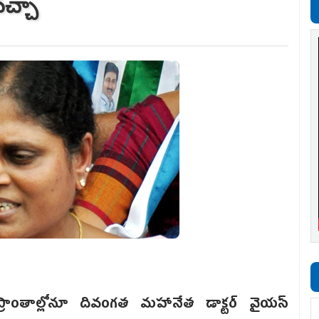
వచ్చా
ప్రాంతాల్లోనూ దివంగత మహానేత డాక్టర్ వై‌యస్