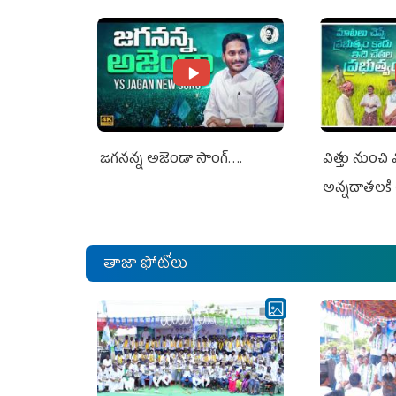
Jagan Rejects US Charges
Jagan Rejec
జగనన్న అజెండా సాంగ్….
విత్తు నుంచి
అన్నదాతలకి 
తాజా ఫోటోలు