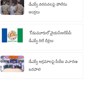
డీఎస్సీ నిరసనలపై పోలీసు
ఆంక్షలు
కోడుమూరులో వైయ‌స్ఆర్‌సీపీ
డీఎస్సీ రిలే దీక్షలు
డీఎస్సీ అక్రమాలపై సీబీఐ విచారణ
జరపాలి