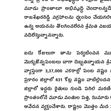
అన్ని ప్రాంతాల అభివృద్ధిని కాంక్షించే వైయస్ఆ
మూడు ప్రాంతాలూ అభివృద్ధి చెందాలన్నద
రాజశేఖరరెడ్డి విగ్రహాలను ధ్వంసం చేయగలి
ఉన్న ఆయనను తొలగించలేరని శ్రీమతి విజయమ్
వదిలేస్తున్నానన్నారు.
ఐదు రోజులుగా తాను పర్యటించిన ముంపు ప
మొక్కజొన్నపంటలు బాగా దెబ్బతిన్నాయని శ్ర
వ్యాప్తంగా 3,37,000 ఎకరాల్లో పంట నష్టం జ
ప్రకారం జిల్లాలో 431 కోట్ల నష్టం వాటిల్
జిల్లాలో ఇద్దరు రైతులు గుండె పగిలి మరణ
ప్రాంతంలోనే మూడు వంతుల పత్తి, సుమార
ఆవేదన వ్యక్తంచేశారు. రాష్ట్రం మొత్తం మీ