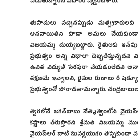
పడుతున్నారని విచారం వ్యక్తంచేశారు.
తుపానులు వచ్చినప్పుడు మత్స్యకారులకు 2
ఆనవాయితీని కూడా అమలు చేయకుండా ప్రభు
విజయమ్మ దుయ్యబట్టారు. రైతులకు ఇన్‌పుట్‌
ప్రభుత్వం అన్ని విధాలా దెబ్బతీస్తున్నదన
ఉచిత విద్యుత్‌ సరఫరా చేయడంలేదని అన్నార
తక్షణమే ఇవ్వాలని, రైతుల రుణాలు రీ షెడ్
ప్రభుత్వంతో పోరాడ‌తామన్నారు. చంద్రబాబుల
త్వరలోనే‌ జగన్‌బాబు నేతృత్వంలోని వైయస్ఆర
కష్టాలు తీరుస్తారని శ్రీమతి విజయమ్మ
వైయస్ఆర్‌ నాటి సువర్ణయుగం తప్పకుండా వస్తుందని