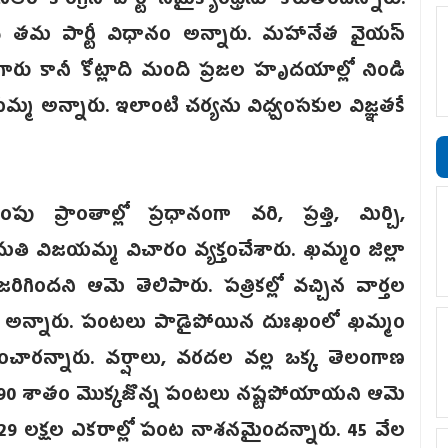
ర్‌ కాంగ్రెస్‌ పార్టీ సమైక్యాంధ్రను కోరుతోందన్నారు.
ే తమ పార్టీ విధానం అన్నారు. మహానేత వైయస్‌
గారు కానీ కోట్లాది మంది ప్రజల హృదయాల్లో నిండి
మ అన్నారు. ఇలాంటి చర్యను విధ్వంసకుల విజ్ఞతకే
్రాంతాల్లో ప్రధానంగా వరి, ప్రత్తి, మిర్చి,
ీమతి విజయమ్మ విచారం వ్యక్తంచేశారు. ఖమ్మం జిల్లా
రిగిందని ఆమె తెలిపారు. పత్రికల్లో వచ్చిన వార్తల
లిందని అన్నారు. పంటలు పాడైపోయిన దుఃఖంలో ఖమ్మం
ించారన్నారు. వర్షాలు, వరదల వల్ల ఒక్క తెలంగాణ
ు 90 శాతం మొక్కజొన్న పంటలు నష్టపోయాయని ఆమె
ద 29 లక్షల ఎకరాల్లో పంట నాశనమైందన్నారు. 45 వేల