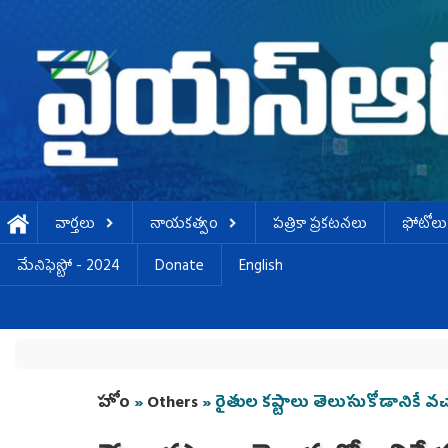
Skip to main content
వార్తలు
నాయకత్వం
పత్రికా ప్రకటనలు
ఫోటోలు
మేనిఫెస్టో - 2024
Donate
English
You are here
హోం
»
Others
» రైతుల కష్టాలు తెలుసుకోడానికే వచ