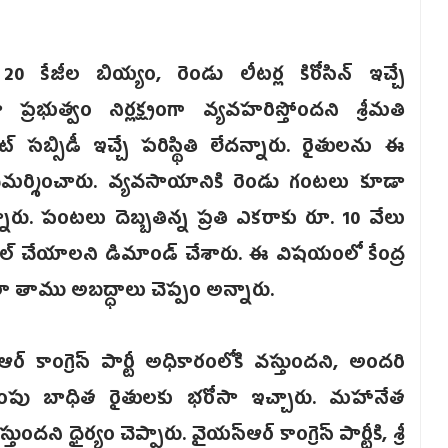
0 కేజీల బియ్యం, రెండు లీటర్ల కిరోసిన్‌ ఇచ్చే
త్వం నిర్లక్ష్యంగా వ్యవహరిస్తోందని శ్రీమతి
 సబ్సిడీ ఇచ్చే పరిస్థితి లేదన్నారు. రైతులను ఈ
ి విమర్శించారు. వ్యవసాయానికి రెండు గంటలు కూడా
ు. పంటలు దెబ్బతిన్న ప్రతి ఎకరాకు రూ. 10 వేలు
యూల్ చేయాలని డిమాండ్ చేశారు. ఈ విషయంలో కేంద్ర
ా తాము అబద్ధాలు చెప్పం అన్నారు.
్ కాంగ్రెస్‌ పార్టీ అధికారంలోకి వస్తుందని, అందరి
 ముంపు బాధిత రైతులకు భరోసా ఇచ్చారు. మహానేత
 ధైర్యం చెప్పారు. వైయస్ఆర్‌ కాంగ్రెస్‌ పార్టీకి, శ్రీ