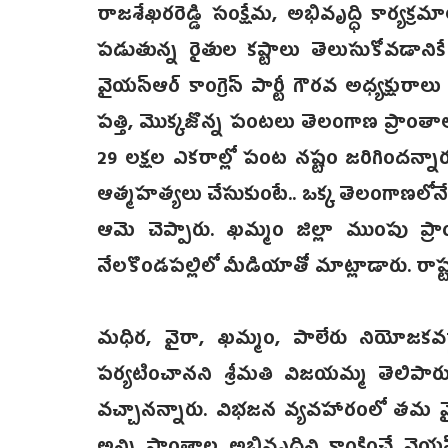
రాజశేఖరరెడ్డి సంక్షేమ, అభివృద్ధి కార్య
పడుతున్న రైతుల కష్టాలు తెలుసుకోవడానికే 
వైయస్ఆర్‌ కాంగ్రెస్‌ పార్టీ గౌరవ అధ్యక్షురా
పత్తి, మొక్కజొన్న పంటలు తెలంగాణ ప్రాంతాలో
29 లక్షల ఎకరాల్లో పంట నష్టం జరిగిందన్నా
ఆత్మహత్యలు చేసుకుంటే.. ఒక్క తెలంగాణలోన
ఆమె చెప్పారు. ఖమ్మం జిల్లా ముంపు ప్ర
నేలకొండపల్లిలో మీడియాతో మాట్లాడారు. రాష్ట్
మధిర, వైరా, ఖమ్మం, పాలేరు నియోజకవర్
పర్యటించానని శ్రీమతి విజయమ్మ తెలిపా
వచ్చానన్నారు. విభజన వ్యవహారంలో తమ వై