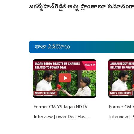
జగన్మోహన్‌రెడ్డికి అన్ని ప్రాంతాలూ సమానంగ
తాజా వీడియోలు
Former CM YS Jagan NDTV
Former CM 
Interview | ower Deal Has
Interview |
Nothing To Do With Adani: YS
Nothing To 