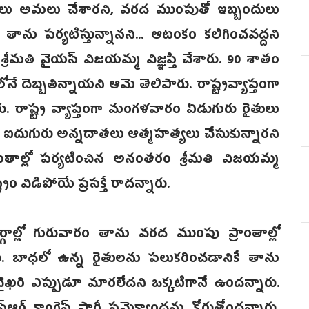
క్రమాలు ‌అమలు చేశారని, వరద ముంపుతో ఇబ్బందులు
తాను పర్యటిస్తున్నానని... ఆటంకం కలిగించవద్దని
లు శ్రీమతి వైయస్‌ విజయమ్మ విజ్ఞప్తి చేశారు. 90 శాతం
నే దెబ్బతిన్నాయని ఆమె తెలిపారు. రాష్ట్రవ్యాప్తంగా
రు. రాష్ట్ర వ్యాప్తంగా మంగళవారం ఏడుగురు రైతులు
ే ఐదుగురు అన్నదాతలు ఆత్మహత్యలు చేసుకున్నారని
ాంతాల్లో పర్యటించిన అనంతరం శ్రీమతి విజయమ్మ
రం విడిపోయే ప్రసక్తే రాదన్నారు.
గాల్లో గురువారం తాను వరద ముంపు ప్రాంతాల్లో
రు. బాధలో ఉన్న రైతులను పలుకరించడానికే తాను
ఖరి ఎప్పుడూ మారలేదని ఒక్కటిగానే ఉందన్నారు.