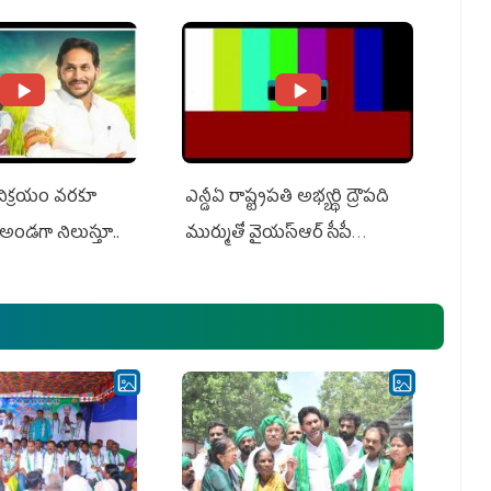
ts US Charges
Suit Against Media Groups
 విక్రయం వరకూ
ఎన్డీఏ రాష్ట్ర‌ప‌తి అభ్య‌ర్థి ద్రౌప‌ది
అండగా నిలుస్తూ..
ముర్ముతో వైయ‌స్ఆర్ సీపీ
అధ్య‌క్షులు, సీఎం వైయ‌స్ జ‌గ‌న్,
ఎమ్మెల్యేలు, ఎంపీల స‌మావేశం