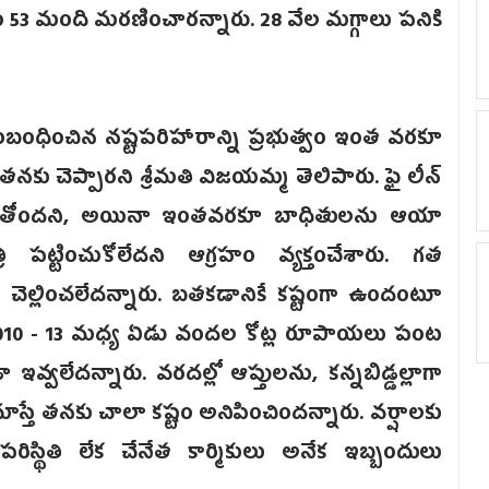
 53 మంది మరణించారన్నారు. 28 వేల మగ్గాలు పనికి
ంధించిన నష్టపరిహారాన్ని ప్రభుత్వం ఇంత వరకూ
నకు చెప్పారని శ్రీమతి విజయమ్మ తెలిపారు. ఫై లీన్‌
 అవుతోందని, అయినా ఇంతవరకూ బాధితులను ఆయా
ి పట్టించుకోలేదని ఆగ్రహం వ్యక్తంచేశారు. గత
ం చెల్లించలేదన్నారు. బతకడానికే కష్టంగా ఉందంటూ
. 2010 - 13 మధ్య ఏడు వందల కోట్ల రూపాయలు పంట
ఇవ్వలేదన్నారు. వరదల్లో ఆప్తులను, కన్నబిడ్డల్లాగా
ి చూస్తే తనకు చాలా కష్టం అనిపించిందన్నారు. వర్షాలకు
ిస్థితి లేక చేనేత కార్మికులు అనేక ఇబ్బందులు