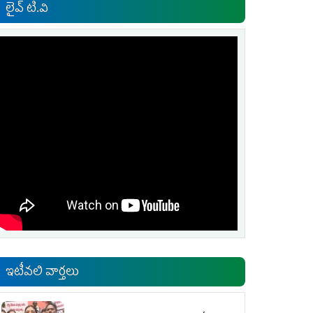
లైవ్ టి.వి
ఇటీవలి వార్తలు