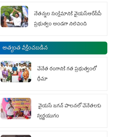
ఆందోళనలు
నేతన్నల సంక్షేమానికి వైయ‌స్ఆర్‌సీపీ
ప్రభుత్వం అండగా నిలిచింది
అత్యంత వీక్షించబడిన
చేనేత రంగానికి గత ప్రభుత్వంలో
ధీమా
వైయ‌స్ జగన్ పాలనలో చేనేతలకు
స్వర్ణయుగం