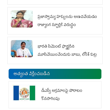
ప్రజాస్వామ్య హక్కులను అణచివేయడం
రాజ్యాంగ స్ఫూర్తికి విరుద్ధం
భారతి సిమెంట్ ఫ్యాక్టరీని
మూసివేయించేందుకు బాబు, లోకేశ్ కుట్ర
అత్యంత వీక్షించబడిన
డీఎస్సీ అక్రమాలపై పోరాటం
కొనసాగింపు