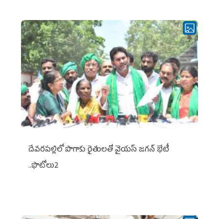
దేవరపల్లిలో పొగాకు రైతులతో వైయస్ జగన్ భేటీ
..ఫొటోలు2