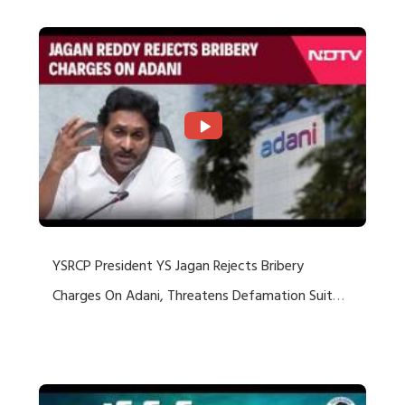
YSRCP President YS Jagan Rejects Bribery
Charges On Adani, Threatens Defamation Suit
Against Media Groups