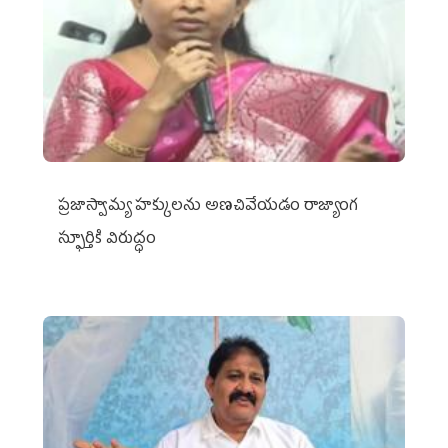
ప్రజాస్వామ్య హక్కులను అణచివేయడం రాజ్యాంగ
స్ఫూర్తికి విరుద్ధం