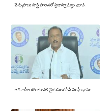
వెన్నుపోటు పార్టీ పాలనలో ప్రజాస్వామ్యం ఖూనీ..
ఆదివాసీల పోరాటానికి వైయ‌స్ఆర్‌సీపీ సంఘీభావం