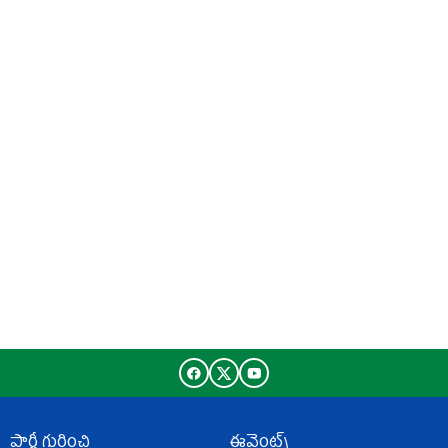
పార్టీ గురించి
ఈవెంట్స్