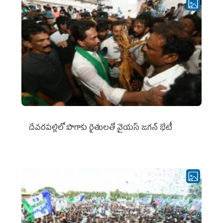
దేవరపల్లిలో పొగాకు రైతులతో వైయస్ జగన్ భేటీ