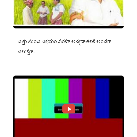
విత్తు నుంచి విక్రయం వరకూ అన్నదాతలకి అండగా
నిలుస్తూ..