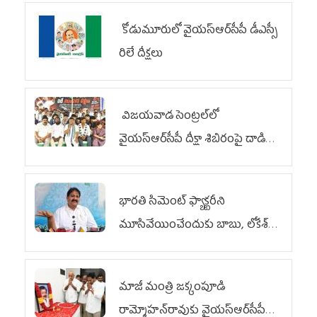
కోడుమూరులో వైయ‌స్ఆర్‌సీపీ డీఎస్సీ
రిలే దీక్షలు
విజయవాడ సెంట్రల్‌లో
వైయ‌స్ఆర్‌సీపీ దీక్షా శిబిరంపై దాడి
దుర్మార్గం
భారతి సిమెంట్ ఫ్యాక్టరీని
మూసివేయించేందుకు బాబు, లోకేశ్
కుట్ర
మాజీ మంత్రి జక్కంపూడి
రామ్మోహన్‌రావుకు వైయ‌స్ఆర్‌సీపీ