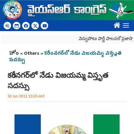
Skip to main content
????
వెన్నుపోటు పార్టీ పాలనలో ప్రజాస్వామ్యం 
You are here
హోం
»
Others
» కరీంనగర్‌లో నేడు విజయమ్మ విస్తృత
సదస్సు
కరీంనగర్‌లో నేడు విజయమ్మ విస్తృత
సదస్సు
30 Jun 2013 10:05 AM