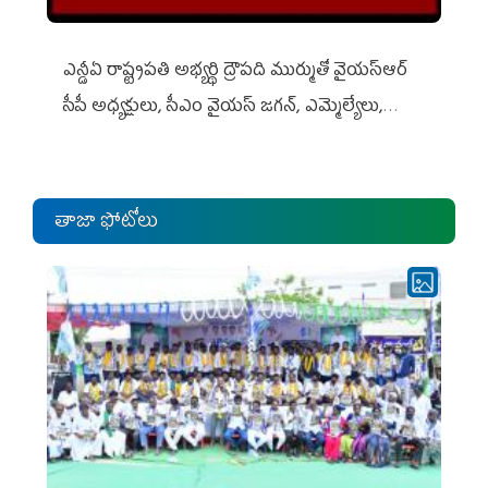
ఎన్డీఏ రాష్ట్ర‌ప‌తి అభ్య‌ర్థి ద్రౌప‌ది ముర్ముతో వైయ‌స్ఆర్
సీపీ అధ్య‌క్షులు, సీఎం వైయ‌స్ జ‌గ‌న్, ఎమ్మెల్యేలు,
ఎంపీల స‌మావేశం
తాజా ఫోటోలు