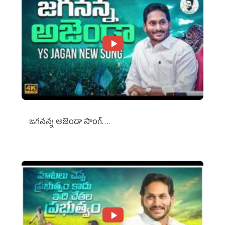
జగనన్న అజెండా సాంగ్….