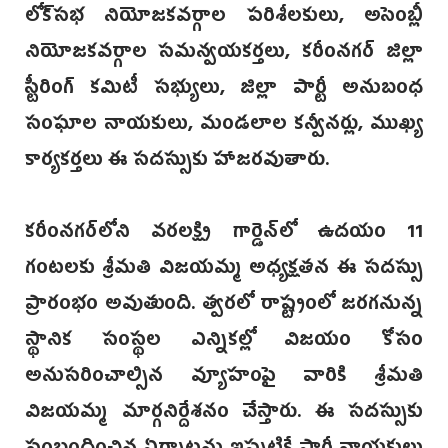
లోక్‌సభ నియోజకవర్గాల పరిశీలకులు, అసెంబ్లీ
నియోజకవర్గాల సమన్వయకర్తలు, కరీంనగర్ జిల్లా
స్టీరింగ్ కమిటీ సభ్యులు, జిల్లా పార్టీ అనుబంధ
సంఘాల నాయకులు, మండలాల కన్వీనర్లు, ముఖ్య
కార్యకర్తలు ఈ సదస్సుకు హాజరవుతారు.
కరీంనగర్‌లోని వరలక్ష్మి గార్డెన్‌లో ఉదయం 11
గంటలకు శ్రీమతి విజయమ్మ అధ్యక్షతన ఈ సదస్సు
ప్రారంభం అవుతుంది. త్వరలో రాష్ట్రంలో జరగనున్న
స్థానిక సంస్థల ఎన్నికల్లో విజయం కోసం
అనుసరించాల్సిన వ్యూహంపై వారికి శ్రీమతి
విజయమ్మ మార్గనిర్దేశనం చేస్తారు. ఈ సదస్సుకు