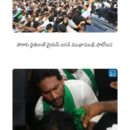
పొగాకు రైతుల‌తో వైయ‌స్ జ‌గ‌న్ ముఖాముఖి..ఫొటోలు2