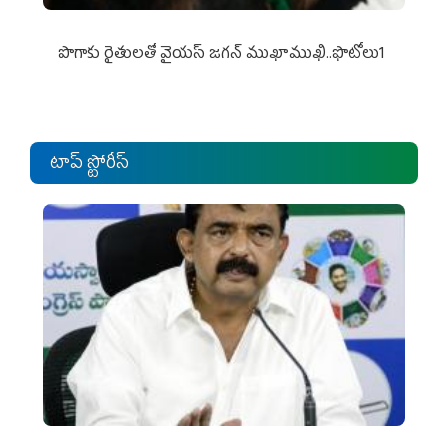
పొగాకు రైతుల‌తో వైయ‌స్ జ‌గ‌న్ ముఖాముఖి..ఫొటోలు1
టాప్ స్టోరీస్