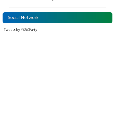
ఘన నివాళి
Social Network
Tweets by YSRCParty