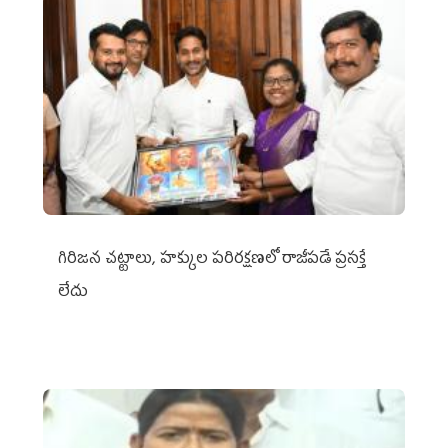
గిరిజన చట్టాలు, హక్కుల పరిరక్షణలో రాజీపడే ప్రసక్తే
లేదు