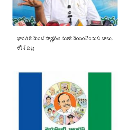
భారతి సిమెంట్ ఫ్యాక్టరీని మూసివేయించేందుకు బాబు,
లోకేశ్ కుట్ర