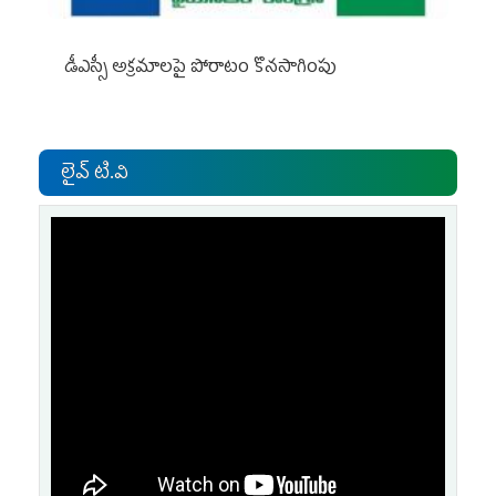
డీఎస్సీ అక్రమాలపై పోరాటం కొనసాగింపు
లైవ్ టి.వి