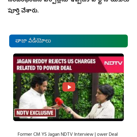
సంబంధించిన ఏర్పాట్లను ఇప్పటికే పార్టీ నాయకులు
పూర్తి చేశారు.
తాజా వీడియోలు
Former CM YS Jagan NDTV Interview | ower Deal