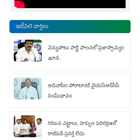
ఇటీవలి వార్తలు
వెన్నుపోటు పార్టీ పాలనలో ప్రజాస్వామ్యం
ఖూనీ..
ఆదివాసీల పోరాటానికి వైయ‌స్ఆర్‌సీపీ
సంఘీభావం
గిరిజన చట్టాలు, హక్కుల పరిరక్షణలో
రాజీపడే ప్రసక్తే లేదు