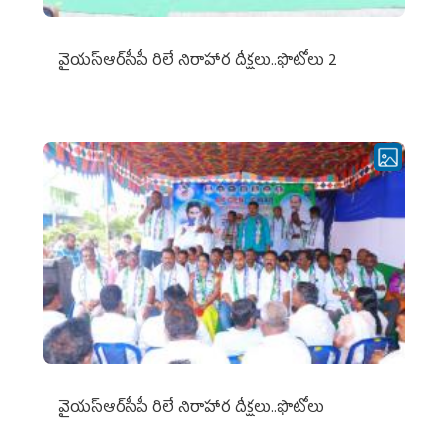
వైయ‌స్ఆర్‌సీపీ రిలే నిరాహార దీక్షలు..ఫొటోలు 2
వైయ‌స్ఆర్‌సీపీ రిలే నిరాహార దీక్షలు..ఫొటోలు