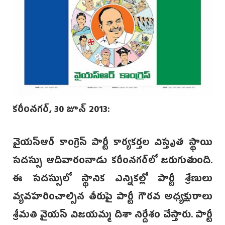
కరీంనగర్‌, 30 జూన్‌ 2013:
వైయస్‌ఆర్‌ కాంగ్రెస్‌ పార్టీ కార్యకర్తల విస్తృత స్థాయి
సదస్సు ఆదివారంనాడు కరీంనగర్‌లో జరుగుతుంది.
ఈ సదస్సులో స్థానిక ఎన్నికల్లో పార్టీ శ్రేణులు
వ్యవహరించాల్సిన తీరుపై పార్టీ గౌరవ అధ్యక్షురాలు
శ్రీమతి వైయస్‌ విజయమ్మ దిశా నిర్దేశం చేస్తారు. పార్టీ