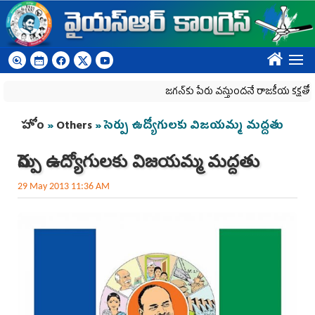
Skip to main content
????
జగన్‌కు పేరు వస్తుందనే రాజకీయ కక్షతో దిశ వ్య‌వ‌స
You are here
హోం
»
Others
» సెర్పు ఉద్యోగులకు విజయమ్మ మద్దతు
సెర్పు ఉద్యోగులకు విజయమ్మ మద్దతు
29 May 2013 11:36 AM