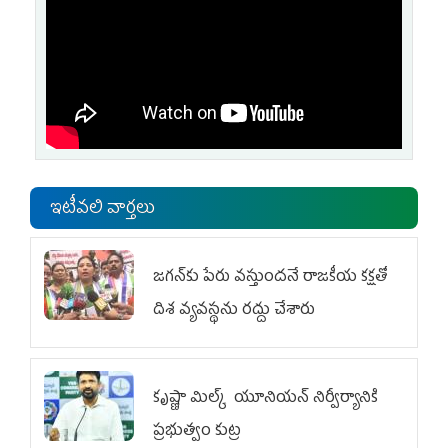
ఇటీవలి వార్తలు
జగన్‌కు పేరు వస్తుందనే రాజకీయ కక్షతో
దిశ వ్య‌వ‌స్థ‌ను రద్దు చేశారు
కృష్ణా మిల్క్‌ యూనియన్‌ నిర్వీర్యానికి
ప్రభుత్వం కుట్ర