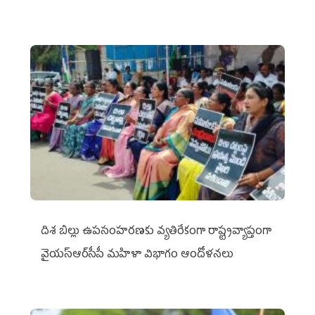
దిశ బిల్లు ఉపసంహరణకు వ్యతిరేకంగా రాష్ట్రవ్యాప్తంగా
వైయ‌స్ఆర్‌సీపీ మహిళా విభాగం ఆందోళనలు