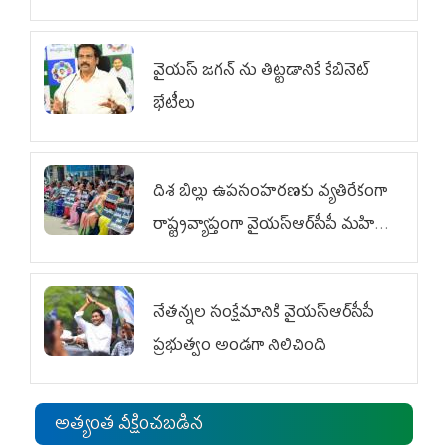
వైయ‌స్ జగన్‌ ను తిట్టడానికే కేబినెట్‌
భేటీలు
దిశ బిల్లు ఉపసంహరణకు వ్యతిరేకంగా
రాష్ట్రవ్యాప్తంగా వైయ‌స్ఆర్‌సీపీ మహిళా
విభాగం ఆందోళనలు
నేతన్నల సంక్షేమానికి వైయ‌స్ఆర్‌సీపీ
ప్రభుత్వం అండగా నిలిచింది
అత్యంత వీక్షించబడిన