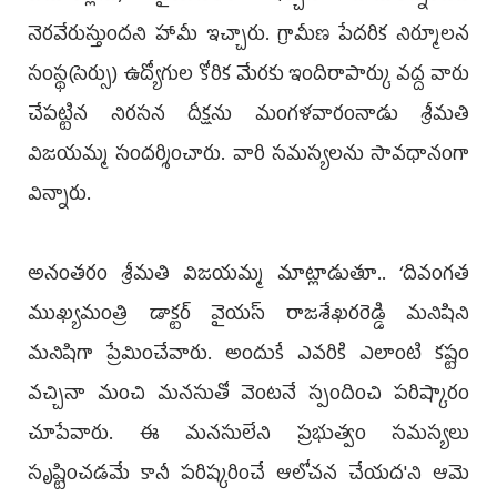
నెరవేరుస్తుందని హామీ ఇచ్చారు. గ్రామీణ పేదరిక నిర్మూలన
సంస్థ(సెర్సు) ఉద్యోగుల కోరిక మేరకు ఇందిరాపార్కు వద్ద వారు
చేపట్టిన నిరసన దీక్షను మంగళవారంనాడు శ్రీమతి
విజయమ్మ సందర్శించారు. వారి సమస్యలను సావధానంగా
విన్నారు.
అనంతరం శ్రీమతి విజయమ్మ మాట్లాడుతూ.. ‘దివంగత
ముఖ్యమంత్రి డాక్టర్ వై‌యస్ రాజశేఖరరెడ్డి మనిషిని
మనిషిగా ప్రేమించేవా‌రు. అందుకే ఎవరికి ఎలాంటి కష్టం
వచ్చినా మంచి మనసుతో వెంటనే స్పందించి పరిష్కారం
చూపేవారు. ఈ మనసులేని ప్రభుత్వం సమస్యలు
సృష్టించడమే కానీ పరిష్కరించే ఆలోచన చేయద'ని ఆమె