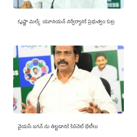
కృష్ణా మిల్క్‌ యూనియన్‌ నిర్వీర్యానికి ప్రభుత్వం కుట్ర
వైయ‌స్ జగన్‌ ను తిట్టడానికే కేబినెట్‌ భేటీలు