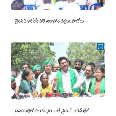
వైయ‌స్ఆర్‌సీపీ రిలే నిరాహార దీక్షలు..ఫొటోలు
దేవరపల్లిలో పొగాకు రైతులతో వైయస్ జగన్ భేటీ