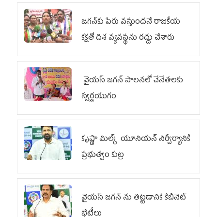
జగన్‌కు పేరు వస్తుందనే రాజకీయ
కక్షతో దిశ వ్య‌వ‌స్థ‌ను రద్దు చేశారు
వైయ‌స్ జగన్ పాలనలో చేనేతలకు
స్వర్ణయుగం
కృష్ణా మిల్క్‌ యూనియన్‌ నిర్వీర్యానికి
ప్రభుత్వం కుట్ర
వైయ‌స్ జగన్‌ ను తిట్టడానికే కేబినెట్‌
భేటీలు