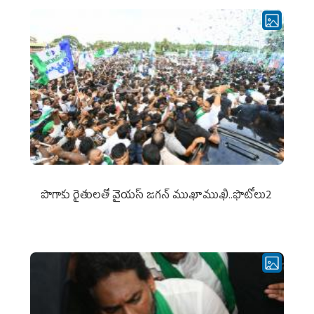
పొగాకు రైతుల‌తో వైయ‌స్ జ‌గ‌న్ ముఖాముఖి..ఫొటోలు2