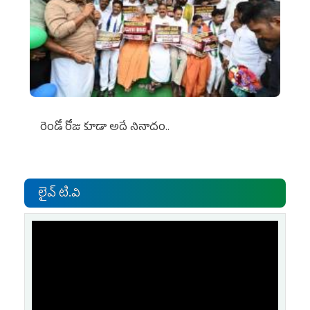
రెండో రోజు కూడా అదే నినాదం..
లైవ్ టి.వి