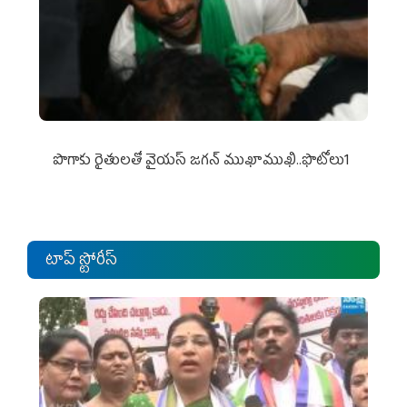
పొగాకు రైతుల‌తో వైయ‌స్ జ‌గ‌న్ ముఖాముఖి..ఫొటోలు1
టాప్ స్టోరీస్