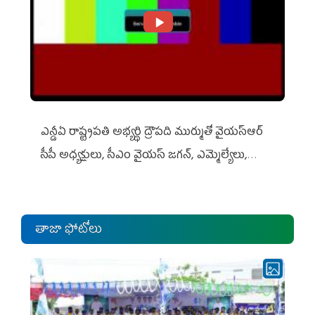
ఎన్డీఏ రాష్ట్ర‌ప‌తి అభ్య‌ర్థి ద్రౌప‌ది ముర్ముతో వైయ‌స్ఆర్
సీపీ అధ్య‌క్షులు, సీఎం వైయ‌స్ జ‌గ‌న్, ఎమ్మెల్యేలు,
ఎంపీల స‌మావేశం
తాజా ఫోటోలు