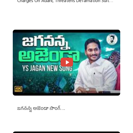
Charges On Adani, Threatens Defamation Suit
Against Media Groups
జగనన్న అజెండా సాంగ్….