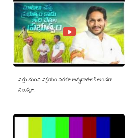
విత్తు నుంచి విక్రయం వరకూ అన్నదాతలకి అండగా
నిలుస్తూ..