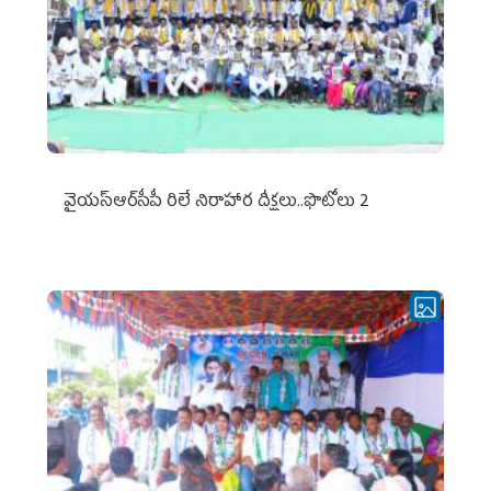
వైయ‌స్ఆర్‌సీపీ రిలే నిరాహార దీక్షలు..ఫొటోలు 2