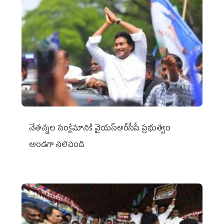
నేతన్నల సంక్షేమానికి వైయ‌స్ఆర్‌సీపీ ప్రభుత్వం
అండగా నిలిచింది