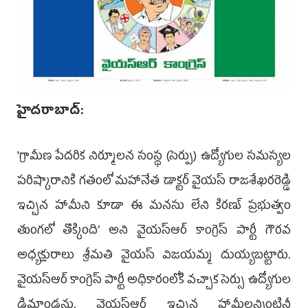
హైదరాబాద్:
'గ్రామీణ పేదరిక నిర్మూలన సంస్థ (సెర్పు) ఉద్యోగుల సమస్యల
పరిష్కారానికి గతంలో మహానేత డాక్టర్‌ వైయస్ రాజశేఖరరెడ్డి
ఇచ్చిన హామీని కూడా ఈ‌ మనసు లేని కిరణ్ ప్రభుత్వం
తుంగలో తొక్కింది’ అని వైయస్‌ఆర్ కాంగ్రె‌స్‌ పార్టీ గౌరవ
అధ్యక్షురాలు శ్రీమతి వైయస్‌ విజయమ్మ దుయ్యబట్టారు.
వైయస్‌ఆర్‌ కాంగ్రెస్‌ పార్టీ అధికారంలోకి వచ్చాక సెర్సు ఉద్యోగుల
డిమాండ్లను, వైయస్‌ఆర్ ఇచ్చిన హామీలన్నింటినీ