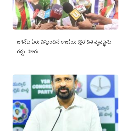
జగన్‌కు పేరు వస్తుందనే రాజకీయ కక్షతో దిశ వ్య‌వ‌స్థ‌ను
రద్దు చేశారు