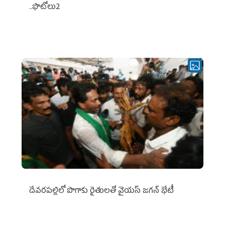
..ఫొటోలు2
దేవరపల్లిలో పొగాకు రైతులతో వైయస్ జగన్ భేటీ