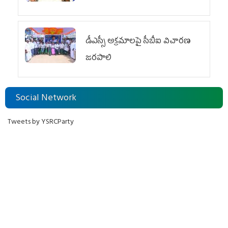
డీఎస్సీ అక్రమాలపై సీబీఐ విచారణ
జరపాలి
Social Network
Tweets by YSRCParty