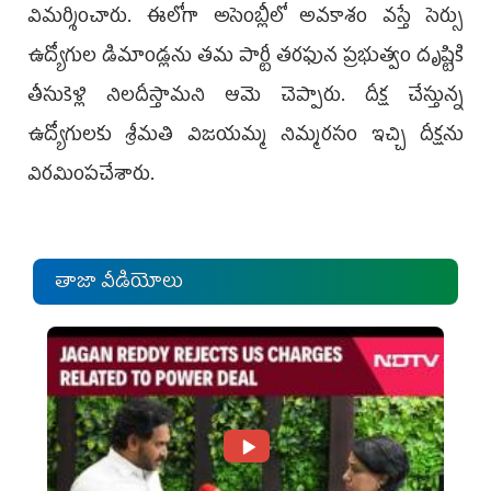
విమర్శించారు. ఈలోగా అసెంబ్లీలో అవకాశం వస్తే సెర్సు
ఉద్యోగుల డిమాండ్లను తమ పార్టీ తరఫున ప్రభుత్వం దృష్టికి
తీసుకెళ్లి నిలదీస్తామని ఆమె చెప్పారు. దీక్ష చేస్తున్న
ఉద్యోగులకు శ్రీమతి విజయమ్మ నిమ్మరసం ఇచ్చి దీక్షను
విరమింపచేశారు.
తాజా వీడియోలు