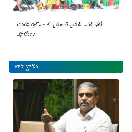
దేవరపల్లిలో పొగాకు రైతులతో వైయస్ జగన్ భేటీ
..ఫొటోలు2
టాప్ స్టోరీస్