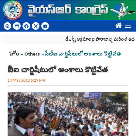
Skip to main content
????
డీఎస్సీ అక్రమాలపై పోరాటాన్ని మరింత ఉధృతం చ
You are here
హోం
»
Others
» సీబీఐ చార్జిషీటులో అంశాలు కొట్టివేత
సీబీఐ చార్జిషీటులో అంశాలు కొట్టివేత
14 May 2013 6:29 PM