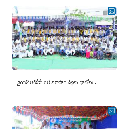
వైయ‌స్ఆర్‌సీపీ రిలే నిరాహార దీక్షలు..ఫొటోలు 2