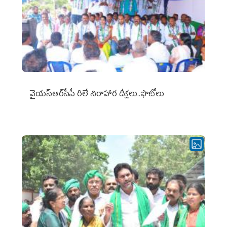
వైయ‌స్ఆర్‌సీపీ రిలే నిరాహార దీక్షలు..ఫొటోలు