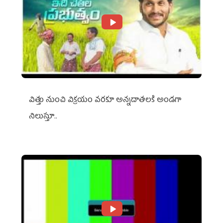
విత్తు నుంచి విక్రయం వరకూ అన్నదాతలకి అండగా
నిలుస్తూ..