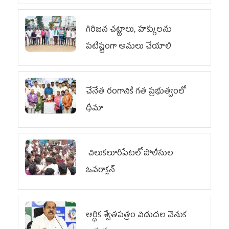
గిరిజన చట్టాలు, హక్కులను
పటిష్టంగా అమలు చేయాలి
చేనేత రంగానికి గత ప్రభుత్వంలో
ధీమా
చిలుక‌లూరిపేట‌లో పోలీసుల
ఓవ‌రాక్ష‌న్‌
ఆర్థిక శ్వేతపత్రం విడుదల వెనుక