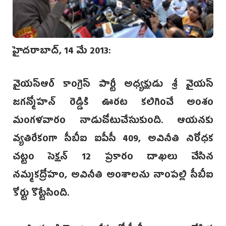
హైదరాబాద్, 14 మే 2013:
వైయస్ఆర్ కాంగ్రెస్ పార్టీ అధ్యక్షుడు శ్రీ వైయస్
జగన్మోహన్ రెడ్డికి ఊరట కలిగించే అంశం
మంగళవారం నాడుచోటుచేసుకుంది. ఆయనకు
వ్యతిరేకంగా సీబీఐ ఐపీసీ 409, అవినీతి నిరోధక
చట్టం సెక్షన్ 12 ప్రకారం దాఖలు చేసిన
నమ్మకద్రోహం, అవినీతి అంశాలను నాంపల్లి సీబీఐ
కోర్టు కొట్టేసింది.