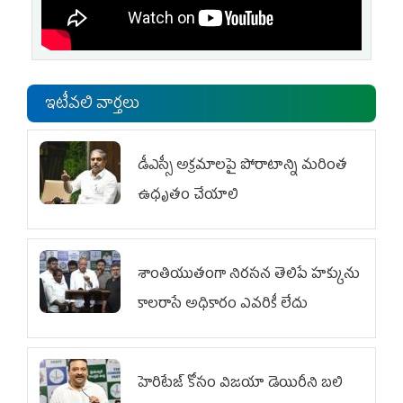
ఇటీవలి వార్తలు
డీఎస్సీ అక్రమాలపై పోరాటాన్ని మరింత
ఉధృతం చేయాలి
శాంతియుతంగా నిరసన తెలిపే హక్కును
కాలరాసే అధికారం ఎవరికీ లేదు
హెరిటేజ్ కోసం విజయా డెయిరీని బలి