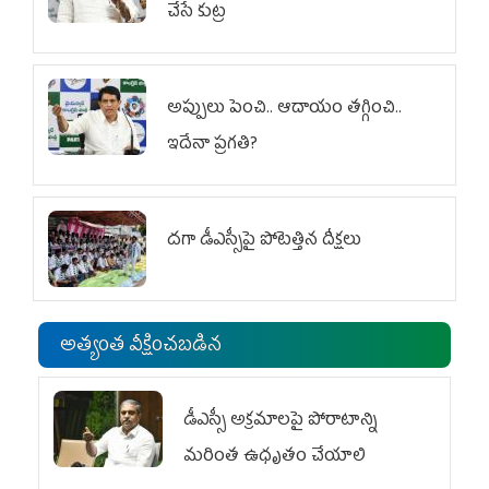
చేసే కుట్ర‌
అప్పులు పెంచి.. ఆదాయం తగ్గించి..
ఇదేనా ప్రగతి?
దగా డీఎస్సీపై పోటెత్తిన దీక్షలు
అత్యంత వీక్షించబడిన
డీఎస్సీ అక్రమాలపై పోరాటాన్ని
మరింత ఉధృతం చేయాలి