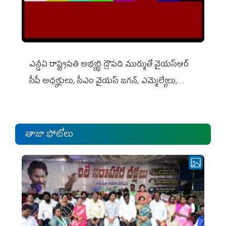
ఎన్డీఏ రాష్ట్ర‌ప‌తి అభ్య‌ర్థి ద్రౌప‌ది ముర్ముతో వైయ‌స్ఆర్
సీపీ అధ్య‌క్షులు, సీఎం వైయ‌స్ జ‌గ‌న్, ఎమ్మెల్యేలు,
ఎంపీల స‌మావేశం
తాజా ఫోటోలు