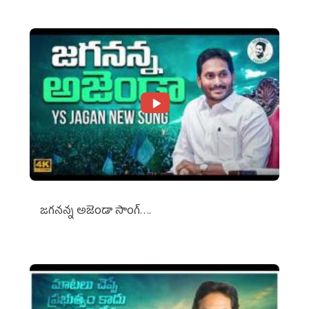
జగనన్న అజెండా సాంగ్….