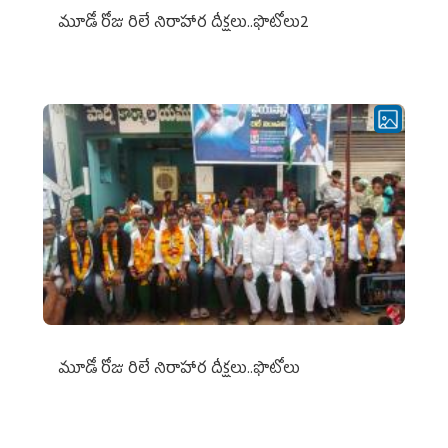
మూడో రోజు రిలే నిరాహార దీక్షలు..ఫొటోలు2
మూడో రోజు రిలే నిరాహార దీక్షలు..ఫొటోలు