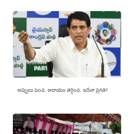
అప్పులు పెంచి.. ఆదాయం తగ్గించి.. ఇదేనా ప్రగతి?