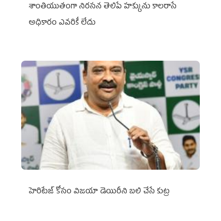
శాంతియుతంగా నిరసన తెలిపే హక్కును కాలరాసే
అధికారం ఎవరికీ లేదు
హెరిటేజ్ కోసం విజయా డెయిరీని బలి చేసే కుట్ర‌