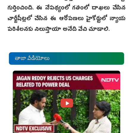
గుర్తించింది. ఈ నేపథ్యంలో గతంలో దాఖలు చేసిన
చార్జీషీట్లలో చేసిన ఈ ఆరోపణలు హైకోర్టులో న్యాయ
పరిశీలనకు నిలుస్తాయా అనేది వేచి చూడాలి.
తాజా వీడియోలు