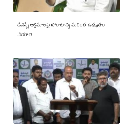
డీఎస్సీ అక్రమాలపై పోరాటాన్ని మరింత ఉధృతం
చేయాలి