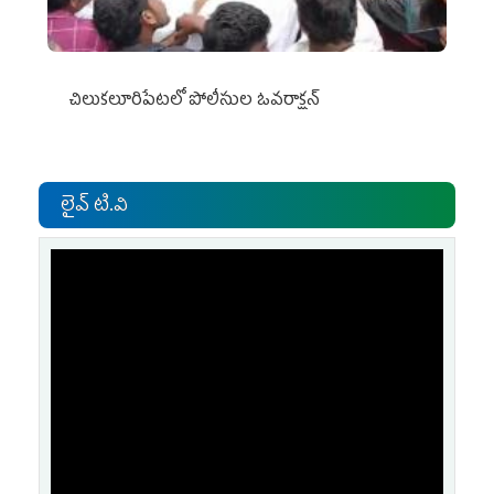
చిలుక‌లూరిపేట‌లో పోలీసుల ఓవ‌రాక్ష‌న్‌
లైవ్ టి.వి