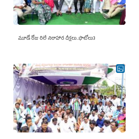
మూడో రోజు రిలే నిరాహార దీక్షలు..ఫొటోలు3