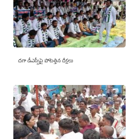
దగా డీఎస్సీపై పోటెత్తిన దీక్షలు