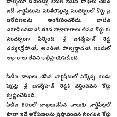
దాల్మియా సిమెంట్సు కేసులో సీబీఐ దాఖలు చేసిన
ఐదో చార్జిషీటును పరిశీలిస్తున్న సందర్భంలో కోర్టు పై
ఆరోపణలను అంగీకరించలేదు. వాటిని
నిరూపించడానికి తగిన సాక్షాధారాలు లేవని కోర్టు ఈ
సందర్భంగా పేర్కొంది. శ్రీ జగన్మోహన్ రెడ్డి
నమ్మకద్రోహానికీ, అవినీతికి పాల్పడ్డాడనికి ఇందులో
ఆధారాలు లేవని అభిప్రాయపడింది.
సీబీఐ దాఖలు చేసిన ఛార్జిషీటులో పేర్కొన్న రెండు
సెక్షన్లు శ్రీ జగన్మోహన్ రెడ్డికి వర్తించవని కోర్టు
స్పష్టంచేసింది.
సీబీఐ గతంలో దాఖలుచేసిన నాలుగు చార్జీషీట్లలో
కూడా ఇవే ఆరోపణలను ప్రస్తావించిన సంగతిని కోర్టు