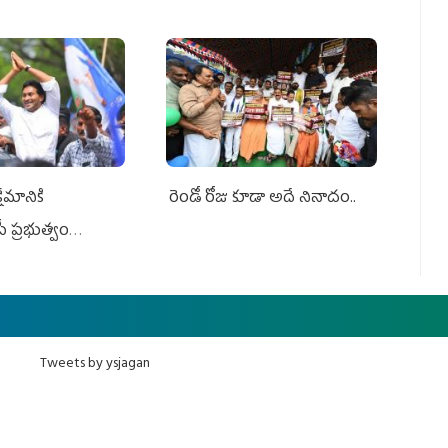
ేమానికి
రెండో రోజు కూడా అదే నినాదం..
ీ ప్రభుత్వం
ింది
Tweets by ysjagan