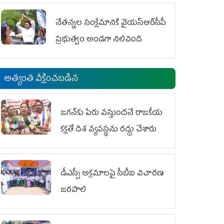
ఆందోళనలు
నేతన్నల సంక్షేమానికి వైయ‌స్ఆర్‌సీపీ
ప్రభుత్వం అండగా నిలిచింది
అత్యంత వీక్షించబడిన
జగన్‌కు పేరు వస్తుందనే రాజకీయ
కక్షతో దిశ వ్య‌వ‌స్థ‌ను రద్దు చేశారు
డీఎస్సీ అక్రమాలపై సీబీఐ విచారణ
జరపాలి