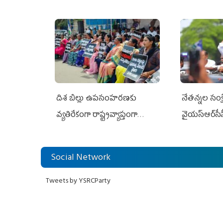
దిశ బిల్లు ఉపసంహరణకు
నేతన్నల సంక్ష
వ్యతిరేకంగా రాష్ట్రవ్యాప్తంగా
వైయ‌స్ఆర్‌సీప
వైయ‌స్ఆర్‌సీపీ మహిళా విభాగం
అండగా నిలిచ
ఆందోళనలు
Social Network
Tweets by YSRCParty