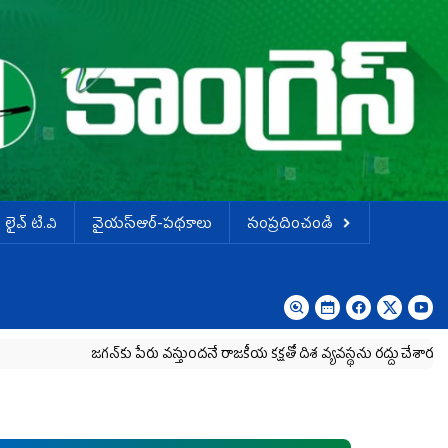
లైవ్ టి.వి
వైయస్ఆర్-పథకాలు
సంప్రదించండి
జగన్‌కు పేరు వస్తుందనే రాజకీయ కక్షతో దిశ వ్య‌వ‌స్థ‌ను రద్దు చేశారు
కృష్ణ