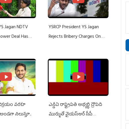
YS Jagan NDTV
YSRCP President YS Jagan
 Power Deal Has
Rejects Bribery Charges On
Do With Adani: YS
Adani, Threatens Defamation
ts US Charges
Suit Against Media Groups
 విక్రయం వరకూ
ఎన్డీఏ రాష్ట్ర‌ప‌తి అభ్య‌ర్థి ద్రౌప‌ది
అండగా నిలుస్తూ..
ముర్ముతో వైయ‌స్ఆర్ సీపీ
అధ్య‌క్షులు, సీఎం వైయ‌స్ జ‌గ‌న్,