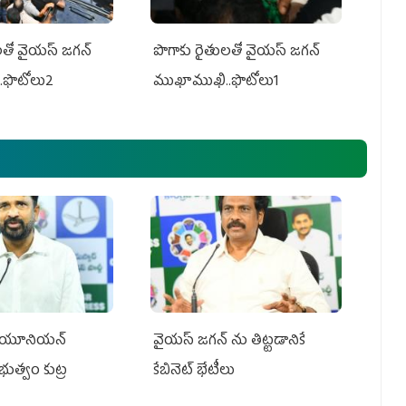
తో వైయ‌స్ జ‌గ‌న్
పొగాకు రైతుల‌తో వైయ‌స్ జ‌గ‌న్
.ఫొటోలు2
ముఖాముఖి..ఫొటోలు1
్‌ యూనియన్‌
వైయ‌స్ జగన్‌ ను తిట్టడానికే
ప్రభుత్వం కుట్ర
కేబినెట్‌ భేటీలు