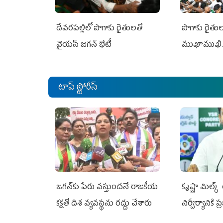
దేవరపల్లిలో పొగాకు రైతులతో
పొగాకు రైతుల‌
వైయస్ జగన్ భేటీ
ముఖాముఖి.
టాప్ స్టోరీస్
జగన్‌కు పేరు వస్తుందనే రాజకీయ
కృష్ణా మిల్క
కక్షతో దిశ వ్య‌వ‌స్థ‌ను రద్దు చేశారు
నిర్వీర్యానికి 