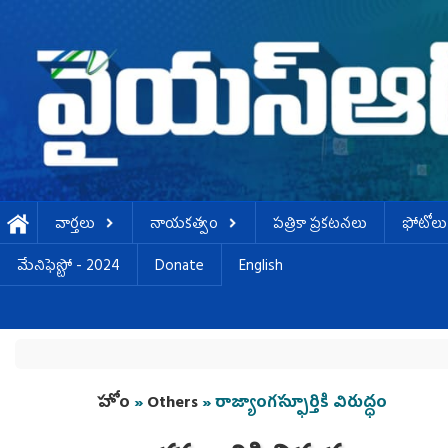
Skip to main content
వార్తలు
నాయకత్వం
పత్రికా ప్రకటనలు
ఫోటోలు
మేనిఫెస్టో - 2024
Donate
English
You are here
హోం
»
Others
» రాజ్యాంగస్ఫూర్తికి విరుద్ధం