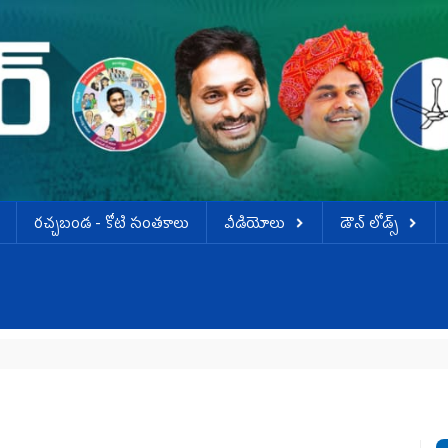
ర‌చ్చ‌బండ‌ - కోటి సంత‌కాలు
వీడియోలు
డౌన్ లోడ్స్