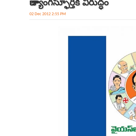
రాజ్యాంగస్ఫూర్తికి విరుద్ధం
02 Dec 2012 2:55 PM