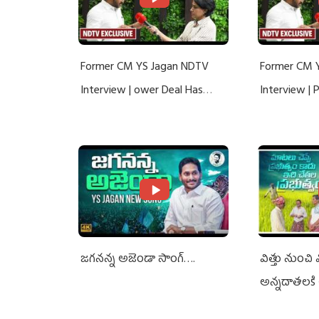
Former CM YS Jagan NDTV
Former CM 
Interview | ower Deal Has
Interview |
Nothing To Do With Adani: YS
Nothing To 
Jagan Rejects US Charges
Jagan Rejec
జగనన్న అజెండా సాంగ్….
విత్తు నుంచి
అన్నదాతలకి 