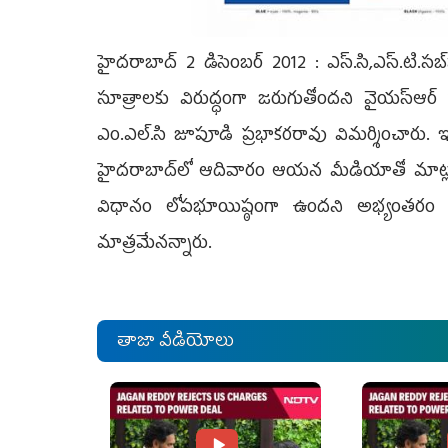
హైదరాబాద్ 2 డిసెంబర్ 2012 : ఎస్.సి,ఎస్.టి.సబ్‌
సూత్రాలకు విరుద్ధంగా జరుగుతోందని వైయస్ఆర్ కాంగ్ర
ఎం.ఎల్.సి జూపూడి ప్రభాకరరావు విమర్శించారు. ఇద
హైదరాబాద్‌లో ఆదివారం ఆయన మీడియాతో మాట్లాడు
విధానం లోపభూయిష్ఠంగా ఉందని అభ్యంతరం తెల
మాత్రమేనన్నారు.
తాజా వీడియోలు