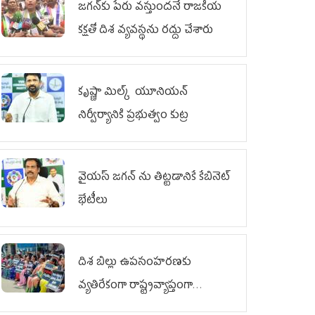
జగన్‌కు పేరు వస్తుందనే రాజకీయ
కక్షతో దిశ వ్య‌వ‌స్థ‌ను రద్దు చేశారు
కృష్ణా మిల్క్‌ యూనియన్‌
నిర్వీర్యానికి ప్రభుత్వం కుట్ర
వైయ‌స్ జగన్‌ ను తిట్టడానికే కేబినెట్‌
భేటీలు
దిశ బిల్లు ఉపసంహరణకు
వ్యతిరేకంగా రాష్ట్రవ్యాప్తంగా
వైయ‌స్ఆర్‌సీపీ మహిళా విభాగం