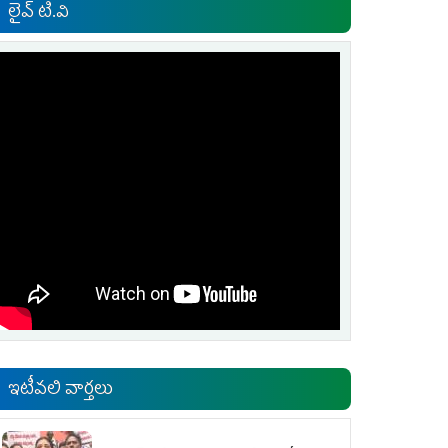
లైవ్ టి.వి
ఇటీవలి వార్తలు