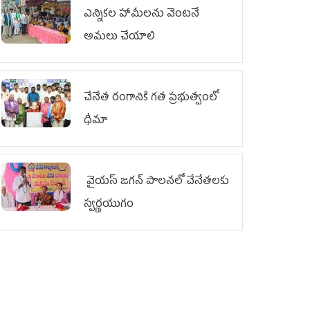
ఎన్నికల హామీలను వెంటనే
అమలు చేయాలి
చేనేత రంగానికి గత ప్రభుత్వంలో
ధీమా
వైయ‌స్ జగన్ పాలనలో చేనేతలకు
స్వర్ణయుగం