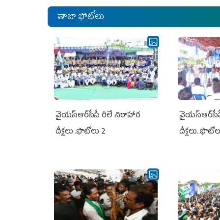
తాజా ఫోటోలు
వైయ‌స్ఆర్‌సీపీ రిలే నిరాహార
వైయ‌స్ఆర్‌సీ
దీక్షలు..ఫొటోలు 2
దీక్షలు..ఫొటో