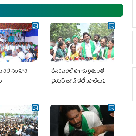
ఎమ్మెల్యేలు, ఎంపీల స‌మావేశం
పీ రిలే నిరాహార
దేవరపల్లిలో పొగాకు రైతులతో
లు
వైయస్ జగన్ భేటీ ..ఫొటోలు2