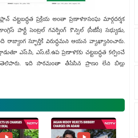
ప్లాన్ చట్టబద్ధత ప్రక్రియ అంతా ప్రణాళికాసంఘ మార్గదర్శక
ెస్ పార్టీ సెంట్రల్ గవర్నింగ్ కౌన్సిల్ (సీజీసీ) సభ్యుడు,
ి రాజ్యాంగ స్ఫూర్తికి విరుద్ధమని ఆయన వ్యాఖ్యానించారు.
తూ ఎస్.సి, ఎస్.టి.ఉప ప్రణాళికకు చట్టబద్ధత కల్పించే
ిపారు. ఇది సారమంతా తీసేసిన ప్రాణం లేని బిల్లు