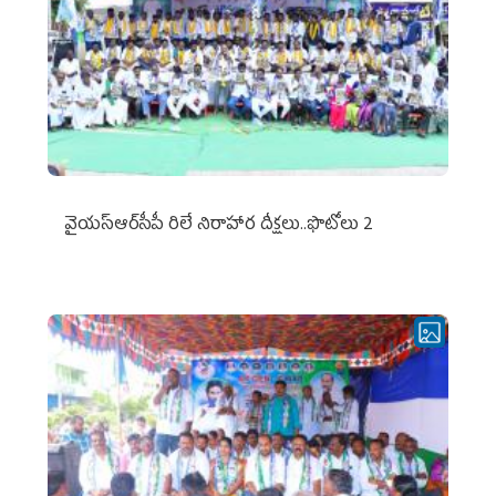
వైయ‌స్ఆర్‌సీపీ రిలే నిరాహార దీక్షలు..ఫొటోలు 2