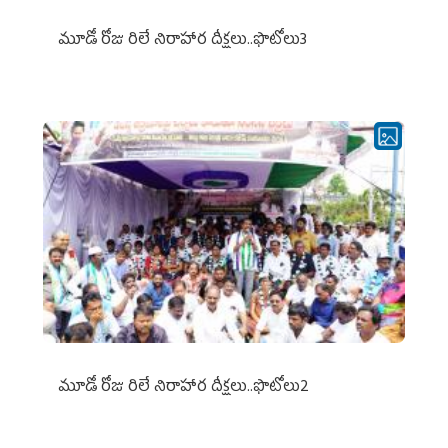
మూడో రోజు రిలే నిరాహార దీక్షలు..ఫొటోలు3
మూడో రోజు రిలే నిరాహార దీక్షలు..ఫొటోలు2