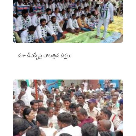
దగా డీఎస్సీపై పోటెత్తిన దీక్షలు