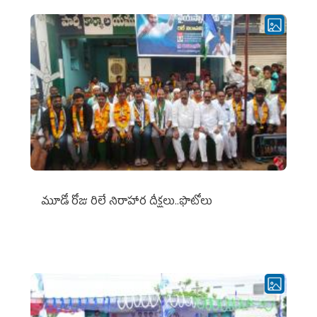
మూడో రోజు రిలే నిరాహార దీక్షలు..ఫొటోలు