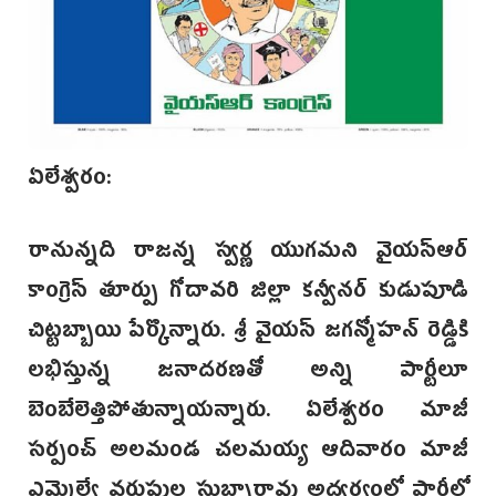
ఏలేశ్వరం:
రానున్నది రాజన్న స్వర్ణ యుగమని వైయస్ఆర్
కాంగ్రెస్ తూర్పు గోదావరి జిల్లా కన్వీనర్ కుడుపూడి
చిట్టబ్బాయి పేర్కొన్నారు. శ్రీ వైయస్ జగన్మోహన్ రెడ్డికి
లభిస్తున్న జనాదరణతో అన్ని పార్టీలూ
బెంబేలెత్తిపోతున్నాయన్నారు. ఏలేశ్వరం మాజీ
సర్పంచ్ అలమండ చలమయ్య ఆదివారం మాజీ
ఎమ్మెల్యే వరుపుల సుబ్బారావు అధ్వర్యంలో పార్టీలో