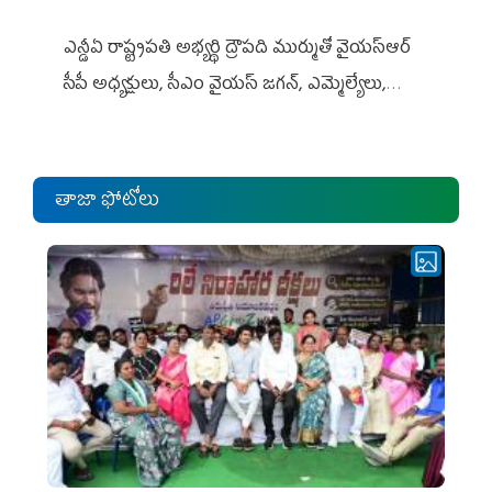
ఎన్డీఏ రాష్ట్ర‌ప‌తి అభ్య‌ర్థి ద్రౌప‌ది ముర్ముతో వైయ‌స్ఆర్
సీపీ అధ్య‌క్షులు, సీఎం వైయ‌స్ జ‌గ‌న్, ఎమ్మెల్యేలు,
ఎంపీల స‌మావేశం
తాజా ఫోటోలు