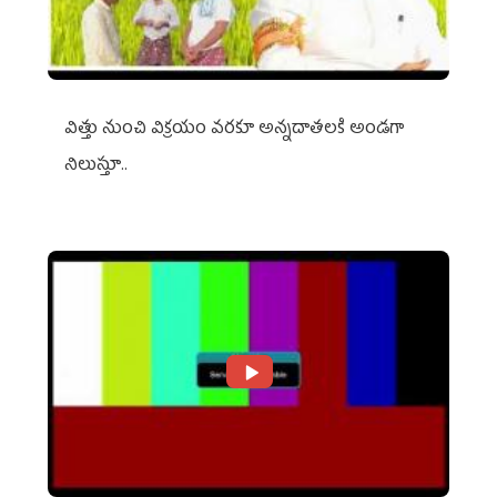
విత్తు నుంచి విక్రయం వరకూ అన్నదాతలకి అండగా
నిలుస్తూ..