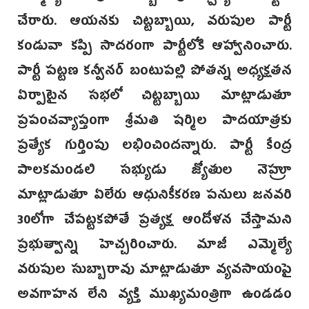
చేరారు. ఆయనకు చిట్టబ్బాయి, వరుపుల పార్టీ
కండువా కప్పి సాదరంగా పార్టీలోకి ఆహ్వానించారు.
పార్టీ పట్టణ కన్వీనర్ బంటుపల్లి పోతన్న అధ్యక్షతన
ఏర్పాటైన సభలో చిట్టబ్బాయి మాట్లాడుతూ
ప్రపంచవ్యాప్తంగా శ్రీమతి షర్మిల పాదయాత్రకు
ప్రత్యేక గుర్తింపు లభించిందన్నారు. పార్టీ కేంద్ర
పాలకమండలి సభ్యుడు జ్యోతుల నెహ్రూ
మాట్లాడుతూ ఏలేరు ఆధునికీకరణ పనులు జనవరి
30లోగా చేపట్టకపోతే ప్రత్యక్ష ఆందోళన చేస్తామని
ప్రభుత్వాన్ని హెచ్చరించారు. మాజీ ఎమ్మెల్యే
వరుపుల సుబ్బారావు మాట్లాడుతూ వ్యవసాయంపై
అవగాహన లేని వ్యక్తి ముఖ్యమంత్రిగా ఉండడం