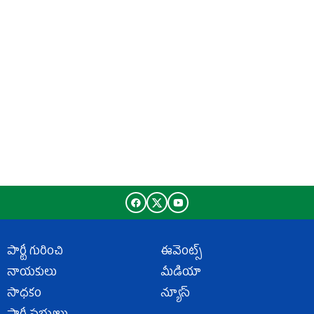
పార్టీ గురించి
ఈవెంట్స్
నాయకులు
మీడియా
సాధకం
న్యూస్