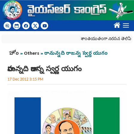
Skip to main content
????
శాంతియుతంగా నిరసన తెలిపే హక్కును 
You are here
హోం
»
Others
» రానున్నది రాజన్న స్వర్ణ యుగం
రానున్నది రాజన్న స్వర్ణ యుగం
17 Dec 2012 3:15 PM