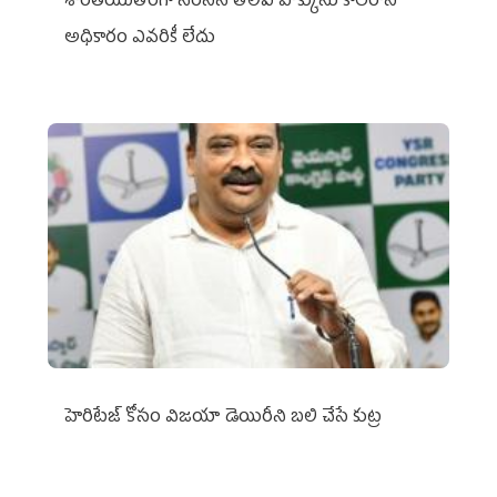
శాంతియుతంగా నిరసన తెలిపే హక్కును కాలరాసే
అధికారం ఎవరికీ లేదు
హెరిటేజ్ కోసం విజయా డెయిరీని బలి చేసే కుట్ర‌