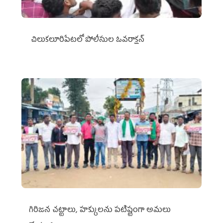
చిలుక‌లూరిపేట‌లో పోలీసుల ఓవ‌రాక్ష‌న్‌
గిరిజన చట్టాలు, హక్కులను పటిష్టంగా అమలు