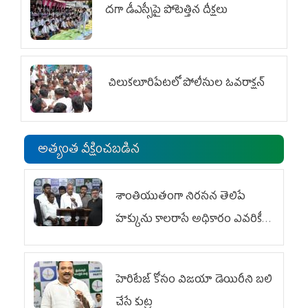
దగా డీఎస్సీపై పోటెత్తిన దీక్షలు
చిలుక‌లూరిపేట‌లో పోలీసుల ఓవ‌రాక్ష‌న్‌
అత్యంత వీక్షించబడిన
శాంతియుతంగా నిరసన తెలిపే
హక్కును కాలరాసే అధికారం ఎవరికీ
లేదు
హెరిటేజ్ కోసం విజయా డెయిరీని బలి
చేసే కుట్ర‌