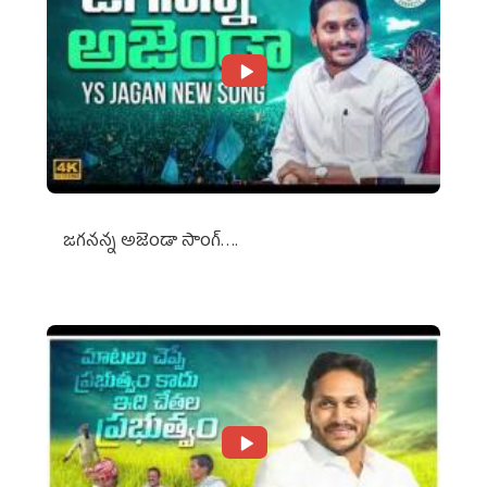
జగనన్న అజెండా సాంగ్….