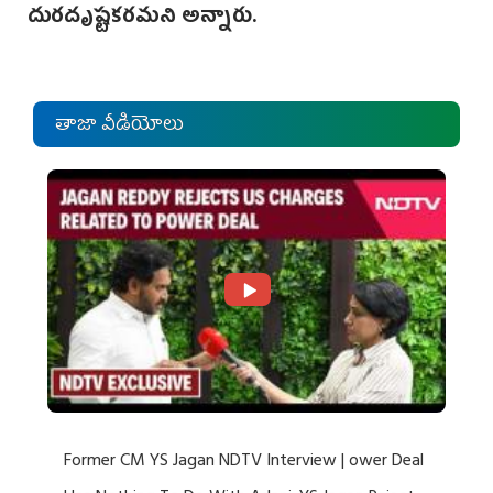
దురదృష్టకరమని అన్నారు.
తాజా వీడియోలు
Former CM YS Jagan NDTV Interview | ower Deal