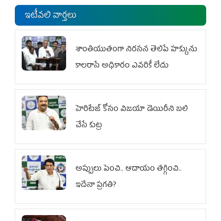
ఇటీవలి వార్తలు
శాంతియుతంగా నిరసన తెలిపే హక్కును
కాలరాసే అధికారం ఎవరికీ లేదు
హెరిటేజ్ కోసం విజయా డెయిరీని బలి
చేసే కుట్ర‌
అప్పులు పెంచి.. ఆదాయం తగ్గించి..
ఇదేనా ప్రగతి?