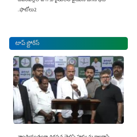
దేవరపల్లిలో పొగాకు రైతులతో వైయస్ జగన్ భేటీ
..ఫొటోలు2
టాప్ స్టోరీస్