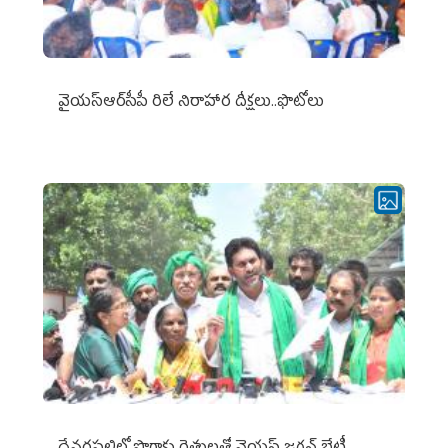
వైయ‌స్ఆర్‌సీపీ రిలే నిరాహార దీక్షలు..ఫొటోలు