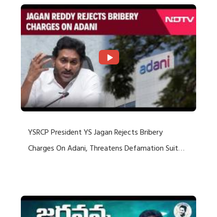
YSRCP President YS Jagan Rejects Bribery
Charges On Adani, Threatens Defamation Suit
Against Media Groups