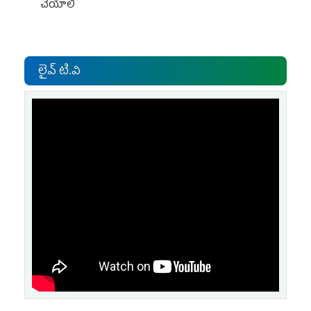
చేయాలి
లైవ్ టి.వి