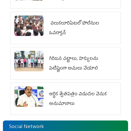
చిలుక‌లూరిపేట‌లో పోలీసుల
ఓవ‌రాక్ష‌న్‌
గిరిజన చట్టాలు, హక్కులను
పటిష్టంగా అమలు చేయాలి
ఆర్థిక శ్వేతపత్రం విడుదల వెనుక
అనుమానాలు
Social Network