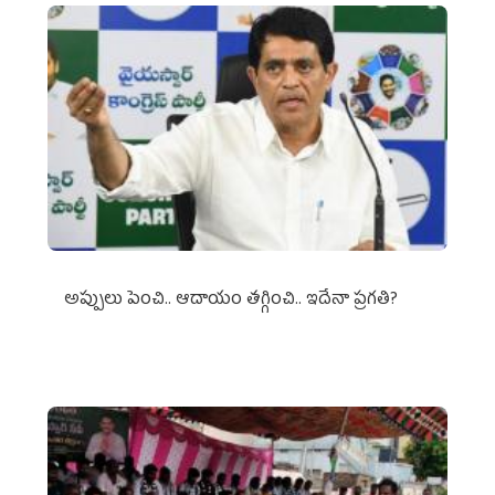
అప్పులు పెంచి.. ఆదాయం తగ్గించి.. ఇదేనా ప్రగతి?