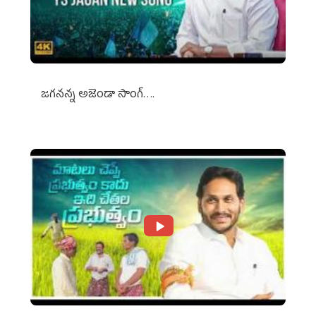
జగనన్న అజెండా సాంగ్….