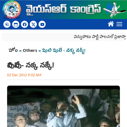
Skip to main content
????
వెన్నుపోటు పార్టీ పాలనలో ప్రజాస్వామ్యం ఖూ
You are here
హోం
»
Others
» పులి పులే - నక్క నక్కే!
పులి పులే - నక్క నక్కే!
02 Dec 2012 9:02 AM