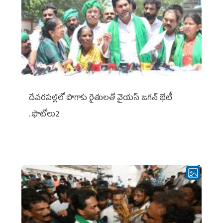
దేవరపల్లిలో పొగాకు రైతులతో వైయస్ జగన్ భేటీ
..ఫొటోలు2