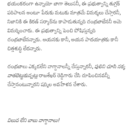
భయంకరంగా ఉన్నాయో బాగా తెలుసనీ, ఈ ప్రభుత్వాన్ని తుగ్లక్
పరిపాలన అంటూ పేరుకు మటుకు మాత్రమే విమర్శలు చేస్తారనీ,
నిజానికి ఈ కిరణ్ సర్కార్‌ను కాపాడుతున్నది చంద్రబాబేననీ ఆమె
విమర్శించారు. ఈ ప్రభుత్వాన్ని పెంచి పోషిస్తున్నది
చంద్రబాబేనన్నారు. ఆయనకు కానీ, ఆయన పాదయాత్రకు కానీ
చిత్తశుద్ధి లేదన్నారు.
చంద్రబాబు ఎక్కడలేని వాగ్దానాలన్నీ చేస్తున్నారనీ,
పులిని చూసి నక్క
వాతబెట్టుకున్నట్లు
రాజశేఖర్ రెడ్డిగారు చేసి చూపించినవన్నీ
చేస్తానంటున్నారని షర్మిల అవహేళన చేశారు.
విలువ లేని బాబు వాగ్దానాలు!