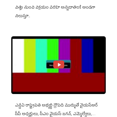
విత్తు నుంచి విక్రయం వరకూ అన్నదాతలకి అండగా
నిలుస్తూ..
ఎన్డీఏ రాష్ట్ర‌ప‌తి అభ్య‌ర్థి ద్రౌప‌ది ముర్ముతో వైయ‌స్ఆర్
సీపీ అధ్య‌క్షులు, సీఎం వైయ‌స్ జ‌గ‌న్, ఎమ్మెల్యేలు,