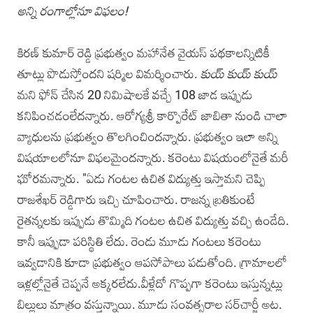
అన్ని రంగాల్లోనూ విఫలం!
కిరణ్ కుమార్ రెడ్డి ప్రభుత్వం మహానేత వైయస్ పథకాలన్నిటికీ
తూట్లు పొడుస్తోందని షర్మిల విమర్శించారు.
కుయ్ కుయ్ కుయ్
మని ఫోన్ చేసిన 20 నిమిషాలకే వచ్చే 108 జాడ ఇప్పుడు
కనిపించడంలేదన్నారు. ఆరోగ్యశ్రీ కార్పొరేట్ జాబితా నుండి చాలా
వ్యాధులను ప్రభుత్వం తొలగించిందన్నారు. ప్రభుత్వం ఇలా అన్ని
విషయాలలోనూ విఫలమైందన్నారు. కరెంటు విషయంలోనైతే మరీ
ఘోరమన్నారు. "ఏడు గంటల ఉచిత విద్యుత్తు ఇస్తామని చెప్పి
రాజశేఖర్ రెడ్డిగారు ఇచ్చి చూపించారు. రాజన్న బ్రతికుంటే
రైతన్నలకు ఇప్పుడు తొమ్మిది గంటల ఉచిత విద్యుత్తు వచ్చి ఉండేది.
కానీ ఇప్పుడా పరిస్థితి లేదు. రెండు మూడు గంటలు కరెంటు
ఇవ్వడానికి కూడా ప్రభుత్వం ఆపసోపాలు పడుతోంది. గ్రామాలలో
ఇళ్లల్లోనైతే చెప్పనే అక్కరలేదు.వీళ్లేదో గొప్పగా కరెంటు ఇస్తున్నట్లు
బిల్లులు మాత్రం వస్తున్నాయి. మూడు సంవత్సరాల సర్‌చార్జీ అట.