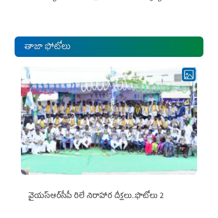
ఎంపీల స‌మావేశం
తాజా ఫోటోలు
వైయ‌స్ఆర్‌సీపీ రిలే నిరాహార దీక్షలు..ఫొటోలు 2