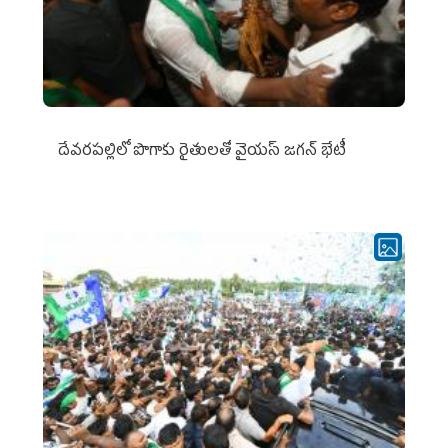
దేవరపల్లిలో పొగాకు రైతులతో వైయస్ జగన్ భేటీ