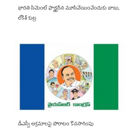
భారతి సిమెంట్ ఫ్యాక్టరీని మూసివేయించేందుకు బాబు,
లోకేశ్ కుట్ర
డీఎస్సీ అక్రమాలపై పోరాటం కొనసాగింపు