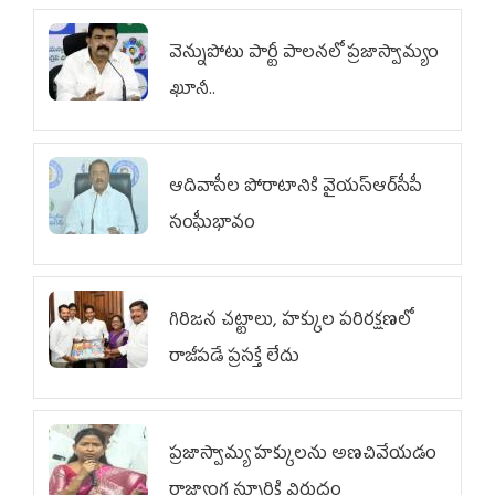
వెన్నుపోటు పార్టీ పాలనలో ప్రజాస్వామ్యం
ఖూనీ..
ఆదివాసీల పోరాటానికి వైయ‌స్ఆర్‌సీపీ
సంఘీభావం
గిరిజన చట్టాలు, హక్కుల పరిరక్షణలో
రాజీపడే ప్రసక్తే లేదు
ప్రజాస్వామ్య హక్కులను అణచివేయడం
రాజ్యాంగ స్ఫూర్తికి విరుద్ధం