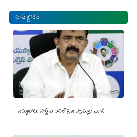
టాప్ స్టోరీస్
వెన్నుపోటు పార్టీ పాలనలో ప్రజాస్వామ్యం ఖూనీ..