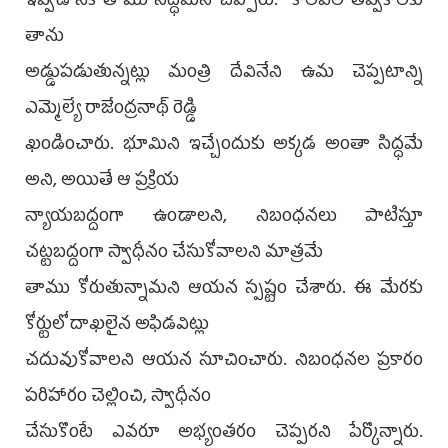
ఇవ్వడానికి తాము సిద్ధమని చెప్పారు. కాలవల తవ్వకాలకు
తాను
అడ్డుపడుతున్నట్లు మంత్రి దేవినేని ఉమ చెప్పటాన్ని
ఎమ్మెల్యే రాజేంద్రనాథ్ రెడ్డి
ఖండించారు. భూమిని ఇచ్చేందుకు అక్కడ అంతా సిద్ధమే
అని, అయితే ఆ ప్రక్రియ
న్యాయబద్దంగా ఉండాలని, నిబంధనలు పాటిస్తూ
చట్టబద్దంగా స్వాధీనం చేసుకోవాలని మాత్రమే
తాము కోరుతున్నామని ఆయన స్పష్టం చేశారు. ఈ మేరకు
కోర్టులో దాఖలైన అఫిడవిట్లు
చదువుకోవాలని ఆయన సూచించారు. నిబంధనల ప్రకారం
పరిహారం చెల్లించి, స్వాధీనం
చేసుకొంటే ఎవరూ అభ్యంతరం చెప్పరని పేర్కొన్నారు.