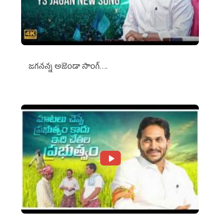
జగనన్న అజెండా సాంగ్….