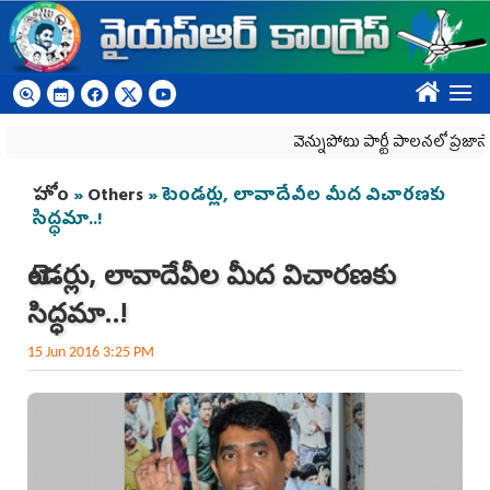
Skip to main content
????
వెన్నుపోటు పార్టీ పాలనలో ప్రజాస్వామ్యం 
You are here
హోం
»
Others
» టెండర్లు, లావాదేవీల మీద విచారణకు
సిద్ధమా..!
టెండర్లు, లావాదేవీల మీద విచారణకు
సిద్ధమా..!
15 Jun 2016 3:25 PM