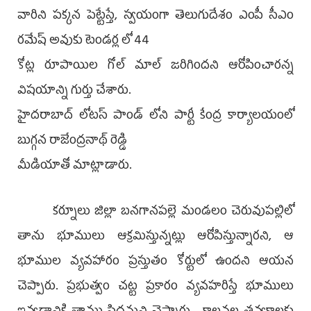
వారిని పక్కన పెట్టేస్తే, స్వయంగా తెలుగుదేశం ఎంపీ సీఎం
రమేష్ అవుకు టెండర్ల లో 44
కోట్ల రూపాయిల గోల్ మాల్ జరిగిందని ఆరోపించారన్న
విషయాన్ని గుర్తు చేశారు.
హైదరాబాద్ లోటస్ పాండ్ లోని పార్టీ కేంద్ర కార్యాలయంలో
బుగ్గన రాజేంద్రనాథ్ రెడ్డి
మీడియాతో మాట్లాడారు.
కర్నూలు జిల్లా బనగానపల్లె మండలం చెరువుపల్లిలో
తాను భూములు ఆక్రమిస్తున్నట్లు ఆరోపిస్తున్నారని, ఆ
భూముల వ్యవహారం ప్రస్తుతం కోర్టులో ఉందని ఆయన
చెప్పారు. ప్రభుత్వం చట్ట ప్రకారం వ్యవహరిస్తే భూములు