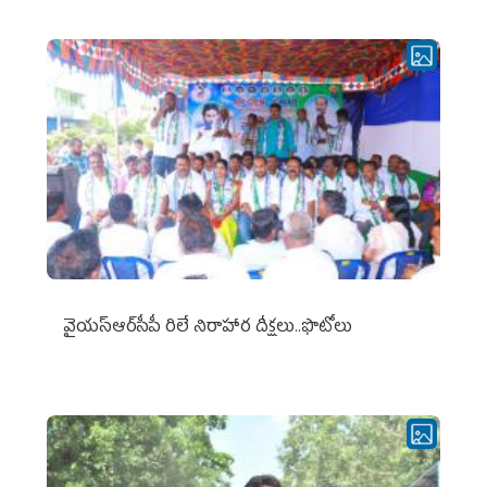
వైయ‌స్ఆర్‌సీపీ రిలే నిరాహార దీక్షలు..ఫొటోలు