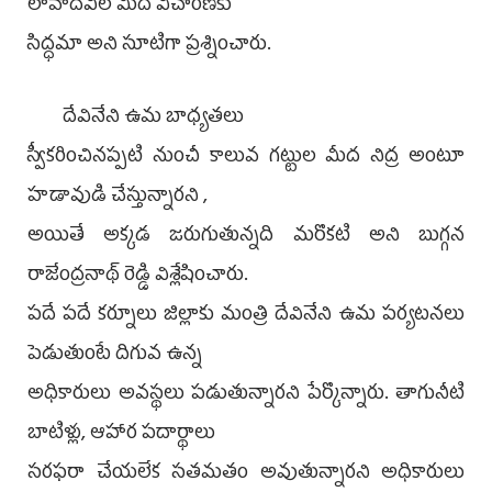
లావాదేవీల మీద విచారణకు
సిద్ధమా అని సూటిగా ప్రశ్నించారు.
దేవినేని ఉమ బాధ్యతలు
స్వీకరించినప్పటి నుంచీ కాలువ గట్టుల మీద నిద్ర అంటూ
హడావుడి చేస్తున్నారని ,
అయితే అక్కడ జరుగుతున్నది మరొకటి అని బుగ్గన
రాజేంద్రనాథ్ రెడ్డి విశ్లేషించారు.
పదే పదే కర్నూలు జిల్లాకు మంత్రి దేవినేని ఉమ పర్యటనలు
పెడుతుంటే దిగువ ఉన్న
అధికారులు అవస్థలు పడుతున్నారని పేర్కొన్నారు. తాగునీటి
బాటిళ్లు, ఆహార పదార్థాలు
సరఫరా చేయలేక సతమతం అవుతున్నారని అధికారులు