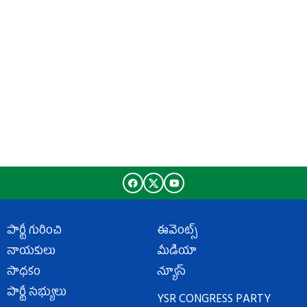
పార్టీ గురించి
ఈవెంట్స్
నాయకులు
మీడియా
సాధకం
న్యూస్
పార్టీ సభ్యులు
YSR CONGRESS PARTY