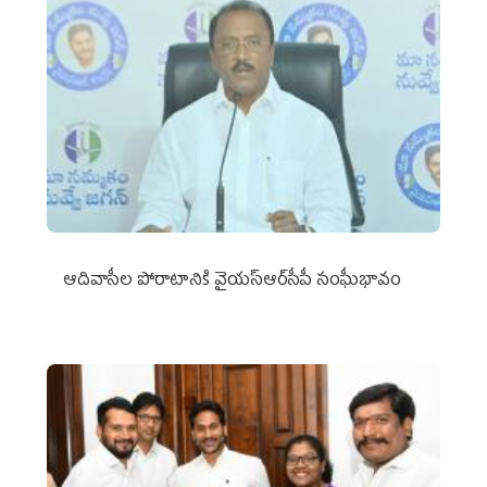
ఆదివాసీల పోరాటానికి వైయ‌స్ఆర్‌సీపీ సంఘీభావం