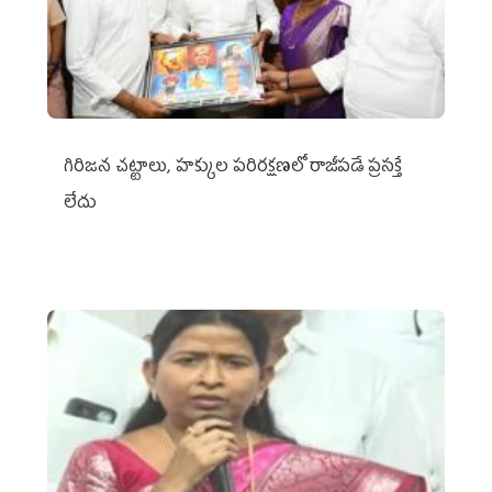
గిరిజన చట్టాలు, హక్కుల పరిరక్షణలో రాజీపడే ప్రసక్తే
లేదు