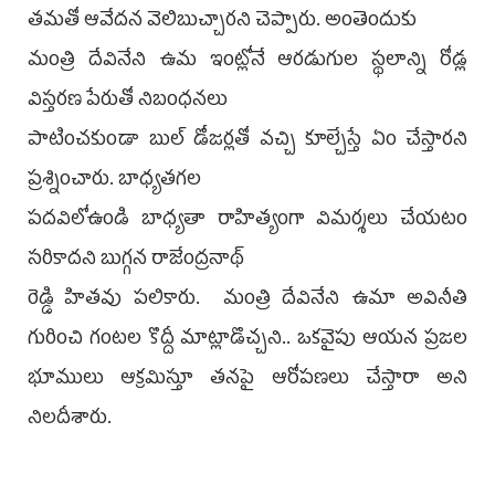
తమతో ఆవేదన వెలిబుచ్చారని చెప్పారు. అంతెందుకు
మంత్రి దేవినేని ఉమ ఇంట్లోనే ఆరడుగుల స్థలాన్ని రోడ్ల
విస్తరణ పేరుతో నిబంధనలు
పాటించకుండా బుల్ డోజర్లతో వచ్చి కూల్చేస్తే ఏం చేస్తారని
ప్రశ్నించారు. బాధ్యతగల
పదవిలోఉండి బాధ్యతా రాహిత్యంగా విమర్శలు చేయటం
సరికాదని బుగ్గన రాజేంద్రనాథ్
రెడ్డి హితవు పలికారు. మంత్రి దేవినేని ఉమా అవినీతి
గురించి గంటల కొద్దీ మాట్లాడొచ్చని.. ఒకవైపు ఆయన ప్రజల
భూములు ఆక్రమిస్తూ తనపై ఆరోపణలు చేస్తారా అని
నిలదీశారు.