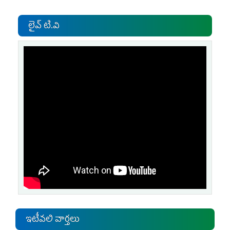
లైవ్ టి.వి
ఇటీవలి వార్తలు