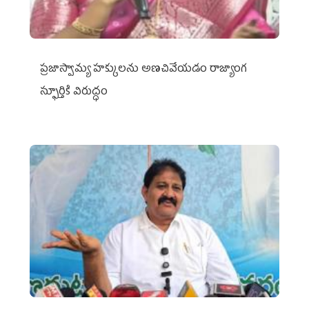
ప్రజాస్వామ్య హక్కులను అణచివేయడం రాజ్యాంగ
స్ఫూర్తికి విరుద్ధం