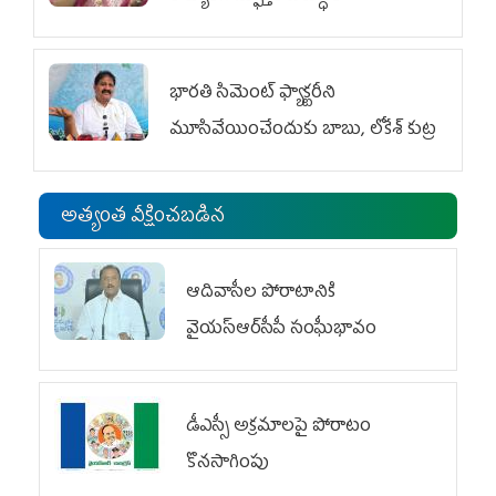
భారతి సిమెంట్ ఫ్యాక్టరీని
మూసివేయించేందుకు బాబు, లోకేశ్ కుట్ర
అత్యంత వీక్షించబడిన
ఆదివాసీల పోరాటానికి
వైయ‌స్ఆర్‌సీపీ సంఘీభావం
డీఎస్సీ అక్రమాలపై పోరాటం
కొనసాగింపు