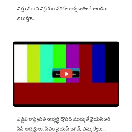
విత్తు నుంచి విక్రయం వరకూ అన్నదాతలకి అండగా
నిలుస్తూ..
ఎన్డీఏ రాష్ట్ర‌ప‌తి అభ్య‌ర్థి ద్రౌప‌ది ముర్ముతో వైయ‌స్ఆర్
సీపీ అధ్య‌క్షులు, సీఎం వైయ‌స్ జ‌గ‌న్, ఎమ్మెల్యేలు,