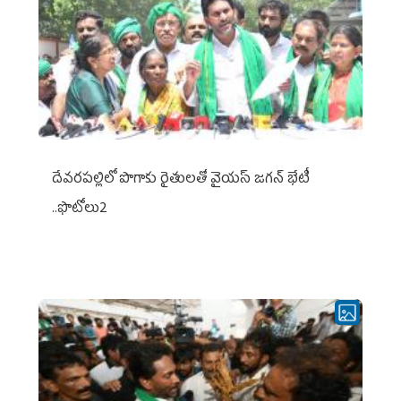
దేవరపల్లిలో పొగాకు రైతులతో వైయస్ జగన్ భేటీ
..ఫొటోలు2