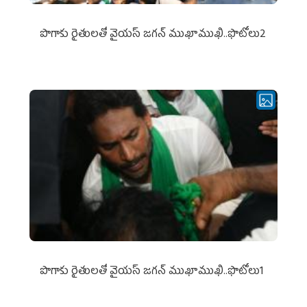
పొగాకు రైతుల‌తో వైయ‌స్ జ‌గ‌న్ ముఖాముఖి..ఫొటోలు2
పొగాకు రైతుల‌తో వైయ‌స్ జ‌గ‌న్ ముఖాముఖి..ఫొటోలు1