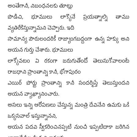
అంతేగానీ, నిబంధనలకు తూట్లు
పొడిచి, భూములు లాక్కొనే ప్రయత్నాల్ని తాము
వ్యతిరేకిస్తున్నామని చెప్పారు. ఇది
సామాన్య పౌరులందరికీ రాజ్యాంగబద్దంగా ఉన్న హక్కు అని
ఆయన గుర్తు చేశారు. భూములు
లాక్కోవటం ఏ రకంగా జరుగుతోందో తెలుసుకోవాలంటే
రాజధాని ప్రాంతాన్ని కానీ, భోగాపురం
ఎయిర్ పోర్టు ప్రాంతాన్ని కానీ సందర్శిస్తే తెలుస్తుందని
ఆయన వ్యాఖ్యానించారు.
అసలు ఇన్ని ఆరోపణలు చేస్తున్న మంత్రి దేవినేని ఉమకు ఒకే
ఒక్కసవాల్ ఇస్తున్నానని,
ఆయన పదవి స్వీకరించినప్పటి నుంచీ ఇప్పటిదాకా జరిగిన