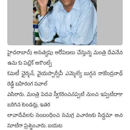
హైదరాబాద్) అసత్యపు ఆరోపణలు చేస్తున్న మంత్రి దేవినేని
ఉమ కు పబ్లిక్ అకౌంట్స్
కమిటీ ఛైర్మన్, వైయస్సార్సీపీ ఎమ్మెల్యే బుగ్గన రాజేంద్రనాథ్
రెడ్డి బహిరంగ సవాల్
విసిరారు. మంత్రి పదవి స్వీకరించినప్పటి నుంచి ఇప్పటిదాకా
జరిగిన టెండర్లు, ఇతర
లావాదేవీలకు సంబంధించి సమగ్ర విచారణకు సిద్దమా అని
సూటిగా ప్రశ్నించారు. బయట