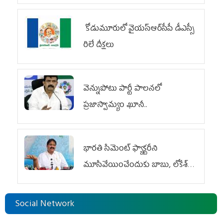
కోడుమూరులో వైయ‌స్ఆర్‌సీపీ డీఎస్సీ
రిలే దీక్షలు
వెన్నుపోటు పార్టీ పాలనలో
ప్రజాస్వామ్యం ఖూనీ..
భారతి సిమెంట్ ఫ్యాక్టరీని
మూసివేయించేందుకు బాబు, లోకేశ్
కుట్ర
Social Network