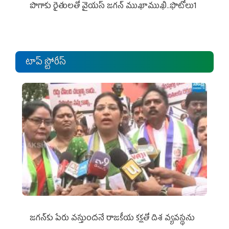
పొగాకు రైతుల‌తో వైయ‌స్ జ‌గ‌న్ ముఖాముఖి..ఫొటోలు1
టాప్ స్టోరీస్
జగన్‌కు పేరు వస్తుందనే రాజకీయ కక్షతో దిశ వ్య‌వ‌స్థ‌ను