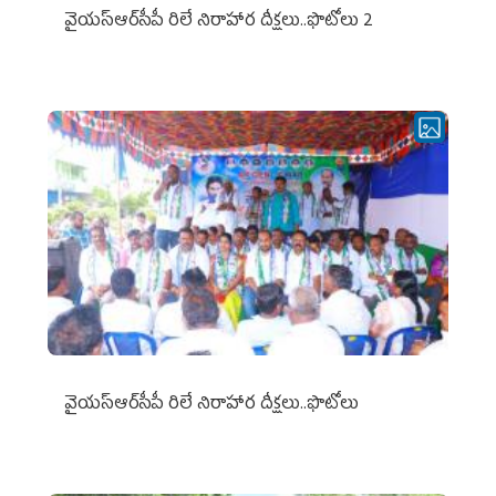
వైయ‌స్ఆర్‌సీపీ రిలే నిరాహార దీక్షలు..ఫొటోలు 2
వైయ‌స్ఆర్‌సీపీ రిలే నిరాహార దీక్షలు..ఫొటోలు