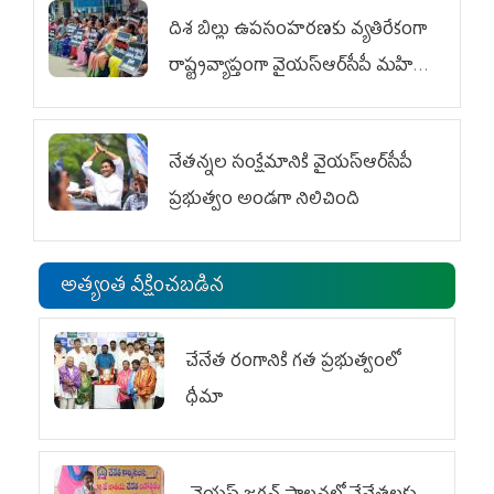
దిశ బిల్లు ఉపసంహరణకు వ్యతిరేకంగా
రాష్ట్రవ్యాప్తంగా వైయ‌స్ఆర్‌సీపీ మహిళా
విభాగం ఆందోళనలు
నేతన్నల సంక్షేమానికి వైయ‌స్ఆర్‌సీపీ
ప్రభుత్వం అండగా నిలిచింది
అత్యంత వీక్షించబడిన
చేనేత రంగానికి గత ప్రభుత్వంలో
ధీమా