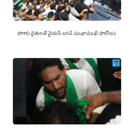
పొగాకు రైతుల‌తో వైయ‌స్ జ‌గ‌న్ ముఖాముఖి..ఫొటోలు2