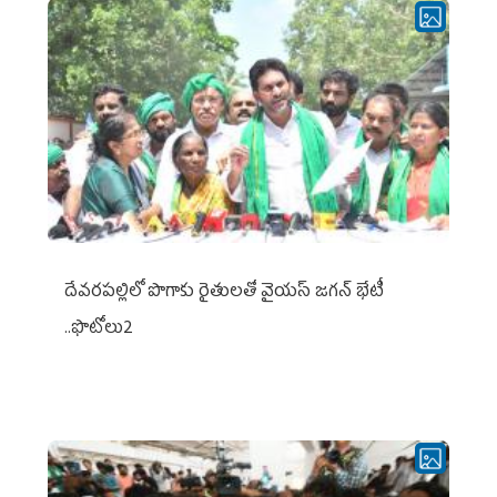
దేవరపల్లిలో పొగాకు రైతులతో వైయస్ జగన్ భేటీ
..ఫొటోలు2