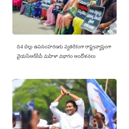
దిశ బిల్లు ఉపసంహరణకు వ్యతిరేకంగా రాష్ట్రవ్యాప్తంగా
వైయ‌స్ఆర్‌సీపీ మహిళా విభాగం ఆందోళనలు