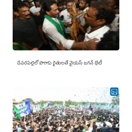
దేవరపల్లిలో పొగాకు రైతులతో వైయస్ జగన్ భేటీ