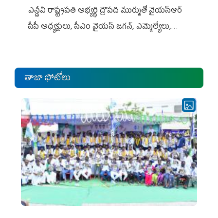
ఎన్డీఏ రాష్ట్ర‌ప‌తి అభ్య‌ర్థి ద్రౌప‌ది ముర్ముతో వైయ‌స్ఆర్
సీపీ అధ్య‌క్షులు, సీఎం వైయ‌స్ జ‌గ‌న్, ఎమ్మెల్యేలు,
ఎంపీల స‌మావేశం
తాజా ఫోటోలు