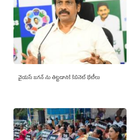
వైయ‌స్ జగన్‌ ను తిట్టడానికే కేబినెట్‌ భేటీలు