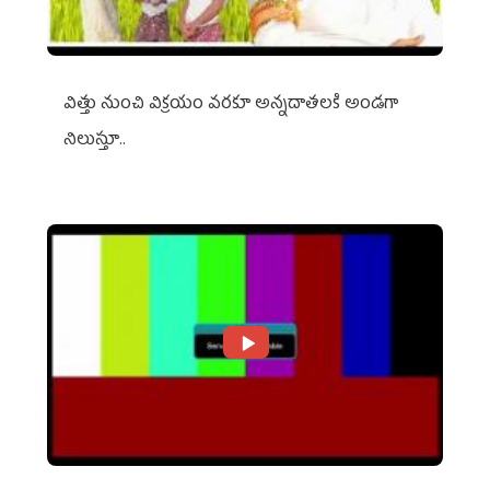
విత్తు నుంచి విక్రయం వరకూ అన్నదాతలకి అండగా
నిలుస్తూ..