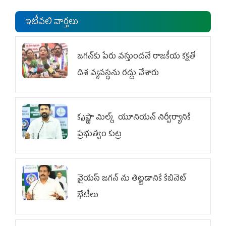
ఇటీవలి వార్తలు
జగన్‌కు పేరు వస్తుందనే రాజకీయ కక్షతో
దిశ వ్య‌వ‌స్థ‌ను రద్దు చేశారు
కృష్ణా మిల్క్‌ యూనియన్‌ నిర్వీర్యానికి
ప్రభుత్వం కుట్ర
వైయ‌స్ జగన్‌ ను తిట్టడానికే కేబినెట్‌
భేటీలు