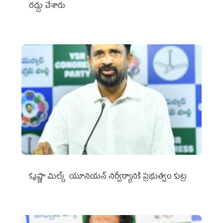
రద్దు చేశారు
కృష్ణా మిల్క్‌ యూనియన్‌ నిర్వీర్యానికి ప్రభుత్వం కుట్ర