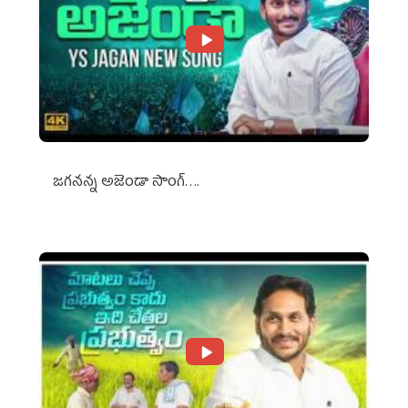
జగనన్న అజెండా సాంగ్….