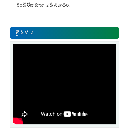
రెండో రోజు కూడా అదే నినాదం..
లైవ్ టి.వి