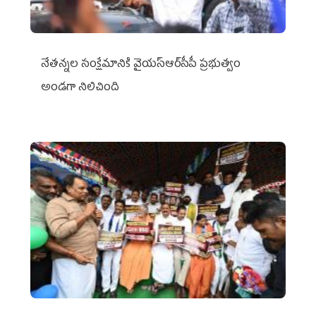
నేతన్నల సంక్షేమానికి వైయ‌స్ఆర్‌సీపీ ప్రభుత్వం
అండగా నిలిచింది