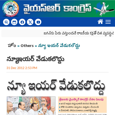
Skip to main content
????
జగన్‌కు పేరు వస్తుందనే రాజకీయ కక్షతో దిశ వ్య‌వ‌స్థ‌ను రద్దు చ
You are here
హోం
»
Others
» న్యూ ఇయర్ వేడుకలొద్దు
న్యూ ఇయర్ వేడుకలొద్దు
31 Dec 2012 2:53 PM