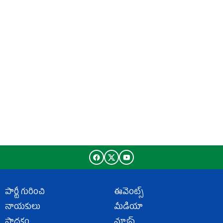
పార్టీ గురించి
ఈవెంట్స్
నాయకులు
మీడియా
సాధకం
న్యూస్