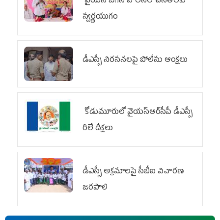
వైయ‌స్ జగన్ పాలనలో చేనేతలకు
స్వర్ణయుగం
డీఎస్సీ నిరసనలపై పోలీసు ఆంక్షలు
కోడుమూరులో వైయ‌స్ఆర్‌సీపీ డీఎస్సీ
రిలే దీక్షలు
డీఎస్సీ అక్రమాలపై సీబీఐ విచారణ
జరపాలి