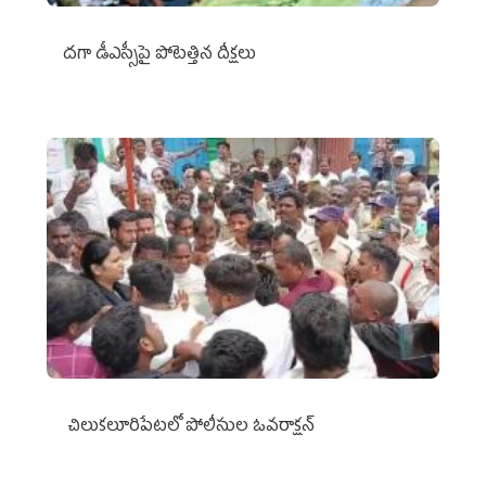
దగా డీఎస్సీపై పోటెత్తిన దీక్షలు
చిలుక‌లూరిపేట‌లో పోలీసుల ఓవ‌రాక్ష‌న్‌