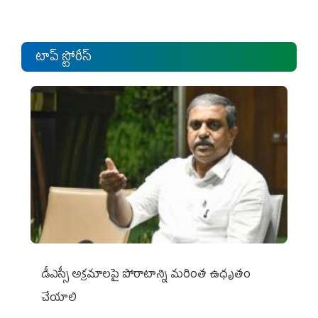
టాప్ స్టోరీస్
డీఎస్సీ అక్రమాలపై పోరాటాన్ని మరింత ఉధృతం
చేయాలి