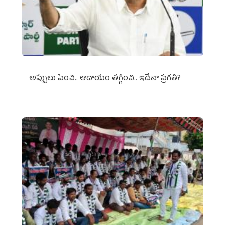
అప్పులు పెంచి.. ఆదాయం తగ్గించి.. ఇదేనా ప్రగతి?