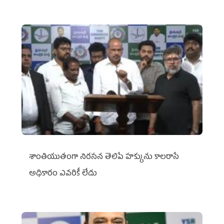
శాంతియుతంగా నిరసన తెలిపే హక్కును కాలరాసే
అధికారం ఎవరికీ లేదు