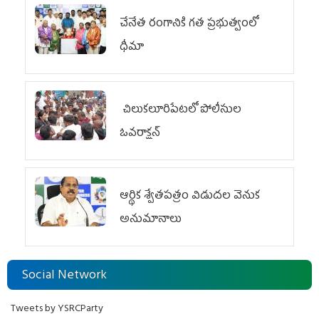
చేనేత రంగానికి గత ప్రభుత్వంలో
ధీమా
చిలుక‌లూరిపేట‌లో పోలీసుల
ఓవ‌రాక్ష‌న్‌
ఆర్థిక శ్వేతపత్రం విడుదల వెనుక
అనుమానాలు
Social Network
Tweets by YSRCParty