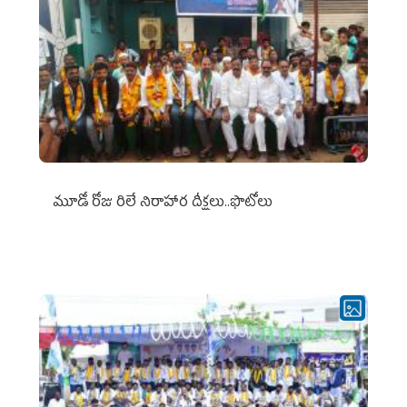
మూడో రోజు రిలే నిరాహార దీక్షలు..ఫొటోలు