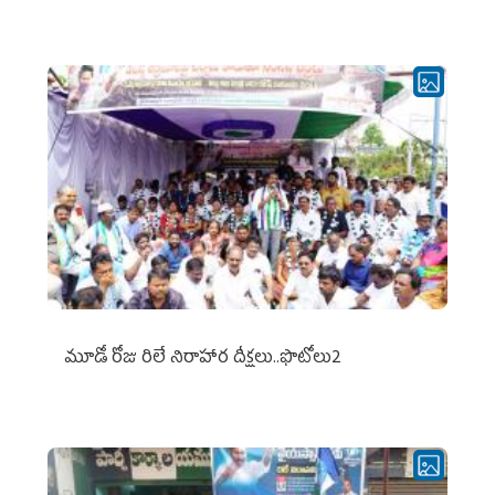
మూడో రోజు రిలే నిరాహార దీక్షలు..ఫొటోలు2