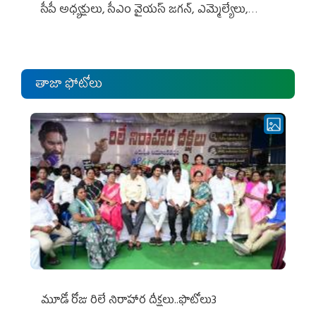
సీపీ అధ్య‌క్షులు, సీఎం వైయ‌స్ జ‌గ‌న్, ఎమ్మెల్యేలు,
ఎంపీల స‌మావేశం
తాజా ఫోటోలు
మూడో రోజు రిలే నిరాహార దీక్షలు..ఫొటోలు3