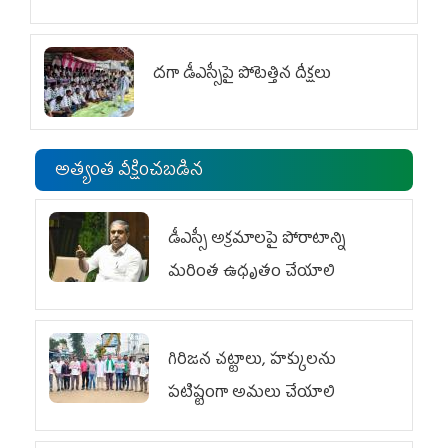
దగా డీఎస్సీపై పోటెత్తిన దీక్షలు
అత్యంత వీక్షించబడిన
డీఎస్సీ అక్రమాలపై పోరాటాన్ని
మరింత ఉధృతం చేయాలి
గిరిజన చట్టాలు, హక్కులను
పటిష్టంగా అమలు చేయాలి