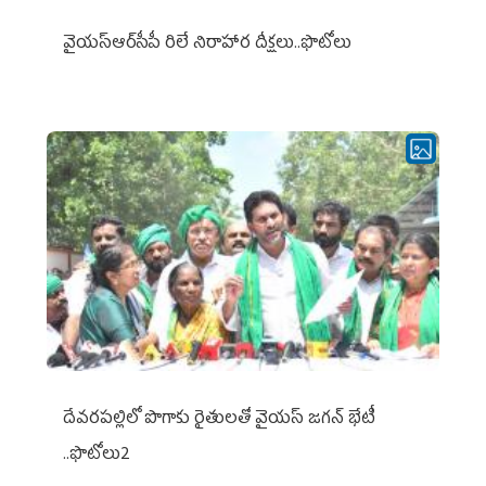
వైయ‌స్ఆర్‌సీపీ రిలే నిరాహార దీక్షలు..ఫొటోలు
దేవరపల్లిలో పొగాకు రైతులతో వైయస్ జగన్ భేటీ
..ఫొటోలు2