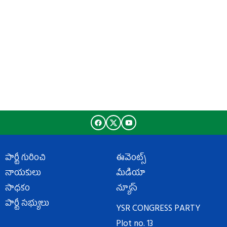
పార్టీ గురించి
ఈవెంట్స్
నాయకులు
మీడియా
సాధకం
న్యూస్
పార్టీ సభ్యులు
YSR CONGRESS PARTY
Plot no. 13