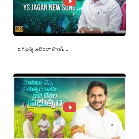
జగనన్న అజెండా సాంగ్….