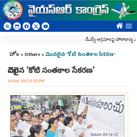
Skip to main content
????
డీఎస్సీ అక్రమాలపై పోరాటాన్ని మరి
You are here
హోం
»
Others
» మొదలైన 'కోటి సంతకాల సేకరణ'
మొదలైన 'కోటి సంతకాల సేకరణ'
24 Dec 2012 6:50 PM