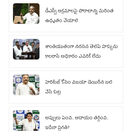
డీఎస్సీ అక్రమాలపై పోరాటాన్ని మరింత
ఉధృతం చేయాలి
శాంతియుతంగా నిరసన తెలిపే హక్కును
కాలరాసే అధికారం ఎవరికీ లేదు
హెరిటేజ్ కోసం విజయా డెయిరీని బలి
చేసే కుట్ర‌
అప్పులు పెంచి.. ఆదాయం తగ్గించి..
ఇదేనా ప్రగతి?