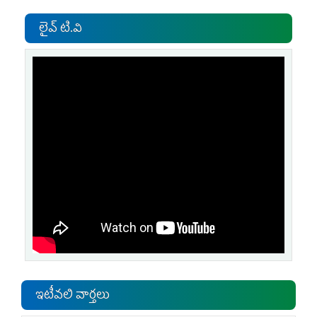
లైవ్ టి.వి
ఇటీవలి వార్తలు