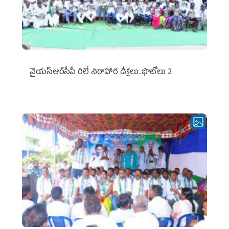
వైయ‌స్ఆర్‌సీపీ రిలే నిరాహార దీక్షలు..ఫొటోలు 2