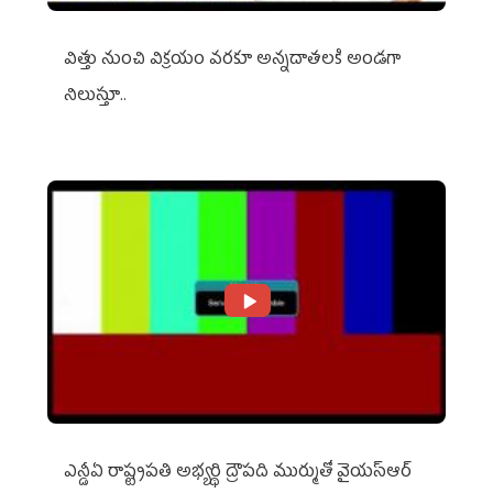
విత్తు నుంచి విక్రయం వరకూ అన్నదాతలకి అండగా
నిలుస్తూ..
ఎన్డీఏ రాష్ట్ర‌ప‌తి అభ్య‌ర్థి ద్రౌప‌ది ముర్ముతో వైయ‌స్ఆర్