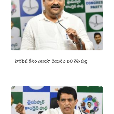
హెరిటేజ్ కోసం విజయా డెయిరీని బలి చేసే కుట్ర‌