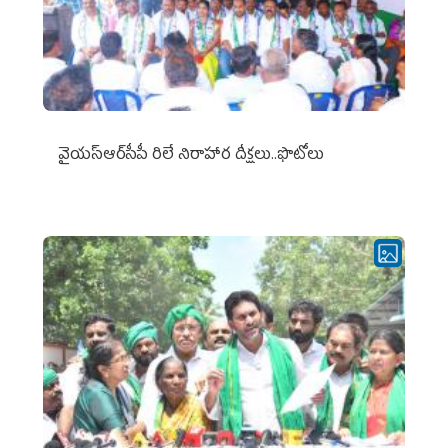
వైయ‌స్ఆర్‌సీపీ రిలే నిరాహార దీక్షలు..ఫొటోలు