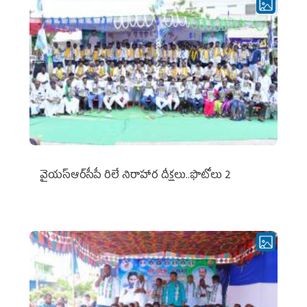
వైయ‌స్ఆర్‌సీపీ రిలే నిరాహార దీక్షలు..ఫొటోలు 2