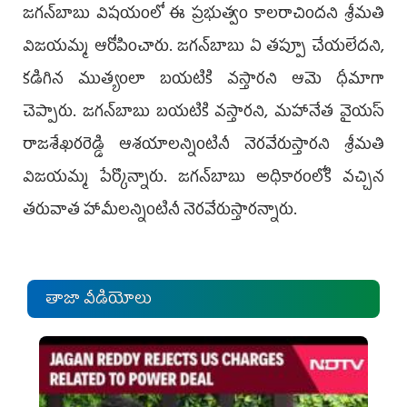
జగన్‌బాబు విషయంలో ఈ ప్రభుత్వం కాలరాచిందని శ్రీమతి
విజయమ్మ ఆరోపించారు. జగన్‌బాబు ఏ తప్పూ చేయలేదని,
కడిగిన ముత్యంలా బయటికి వస్తారని ఆమె ధీమాగా
చెప్పారు. జగన్‌బాబు బయటికి వస్తారని, మహానేత వైయస్‌
రాజశేఖరరెడ్డి ఆశయాలన్నింటినీ నెరవేరుస్తారని శ్రీమతి
విజయమ్మ పేర్కొన్నారు. జగన్‌బాబు అధికారంలోకి వచ్చిన
తరువాత హామీలన్నింటినీ నెరవేరుస్తారన్నారు.
తాజా వీడియోలు