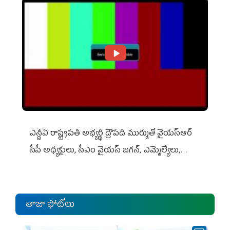
ఎన్డీఏ రాష్ట్ర‌ప‌తి అభ్య‌ర్థి ద్రౌప‌ది ముర్ముతో వైయ‌స్ఆర్
సీపీ అధ్య‌క్షులు, సీఎం వైయ‌స్ జ‌గ‌న్, ఎమ్మెల్యేలు,
ఎంపీల స‌మావేశం
తాజా ఫోటోలు