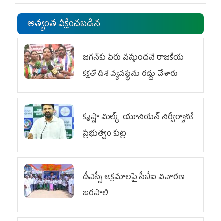
అత్యంత వీక్షించబడిన
జగన్‌కు పేరు వస్తుందనే రాజకీయ
కక్షతో దిశ వ్య‌వ‌స్థ‌ను రద్దు చేశారు
కృష్ణా మిల్క్‌ యూనియన్‌ నిర్వీర్యానికి
ప్రభుత్వం కుట్ర
డీఎస్సీ అక్రమాలపై సీబీఐ విచారణ
జరపాలి