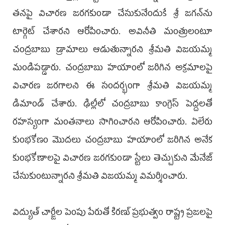
తనపై విచారణ జరగకుండా చేసుకునేందుకే శ్రీ జగ‌న్‌ను
టార్గెట్ చేశారని ఆరోపించారు. అవినీతి మంత్రులంటూ
చంద్రబాబు డ్రామాలు ఆడుతున్నారని‌ శ్రీమతి విజయమ్మ
మండిపడ్డారు. చంద్రబాబు హయాంలో జరిగిన అక్రమాలపై
విచారణ జరగాలని ఈ సందర్భంగా శ్రీమతి విజయమ్మ
డిమాండ్‌ చేశారు. ఢిల్లీలో చంద్రబాబు కాంగ్రెస్‌ పెద్దలతో
రహస్యంగా మంతనాలు సాగించారని ఆరోపించారు. ఏలేరు
కుంభకోణం మొదలు చంద్రబాబు హయాంలో జరిగిన అనేక
కుంభకోణాలపై విచారణ జరగకుండా స్టేలు తెచ్చుకుని మేనేజ్‌
చేసుకుంటున్నారని శ్రీమతి విజయమ్మ విమర్శించారు.
విద్యుత్‌ చార్జీల పెంపు పేరుతో కిరణ్‌ ప్రభుత్వం రాష్ట్ర ప్రజలపై