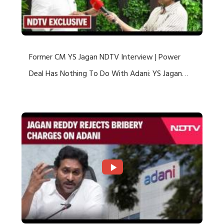
Former CM YS Jagan NDTV Interview | Power
Deal Has Nothing To Do With Adani: YS Jagan
Rejects US Charges