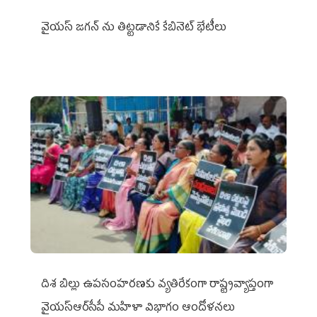
వైయ‌స్ జగన్‌ ను తిట్టడానికే కేబినెట్‌ భేటీలు
దిశ బిల్లు ఉపసంహరణకు వ్యతిరేకంగా రాష్ట్రవ్యాప్తంగా
వైయ‌స్ఆర్‌సీపీ మహిళా విభాగం ఆందోళనలు