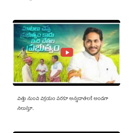
విత్తు నుంచి విక్రయం వరకూ అన్నదాతలకి అండగా
నిలుస్తూ..