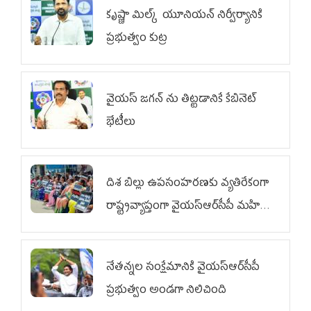
కృష్ణా మిల్క్‌ యూనియన్‌ నిర్వీర్యానికి
ప్రభుత్వం కుట్ర
వైయ‌స్ జగన్‌ ను తిట్టడానికే కేబినెట్‌
భేటీలు
దిశ బిల్లు ఉపసంహరణకు వ్యతిరేకంగా
రాష్ట్రవ్యాప్తంగా వైయ‌స్ఆర్‌సీపీ మహిళా
విభాగం ఆందోళనలు
నేతన్నల సంక్షేమానికి వైయ‌స్ఆర్‌సీపీ
ప్రభుత్వం అండగా నిలిచింది