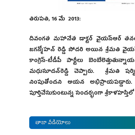
తిరుపతి, 16 మే 2013:
దివంగత మహానేత డాక్టర్ వైయస్ఆర్ తనయ, వై
జగన్మోహన్ రెడ్డి సోదరి అయిన శ్రీమతి వైయస
కాంగ్రెస్‌-టీడీపీ పార్టీలు బెంబేలెత్తుతున
మధుసూదన్‌రెడ్డి చెప్పారు. శ్రీమతి షర్మ
నింపుతోందని ఆయన అభిప్రాయపడ్డారు. శ
పూర్తిచేసుకుంటున్న సందర్భంగా శ్రీకాళహస్తి
తాజా వీడియోలు