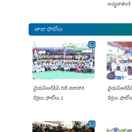
అన్నదాతలకి 
తాజా ఫోటోలు
వైయ‌స్ఆర్‌సీపీ రిలే నిరాహార
వైయ‌స్ఆర్‌సీ
దీక్షలు..ఫొటోలు 2
దీక్షలు..ఫొటో