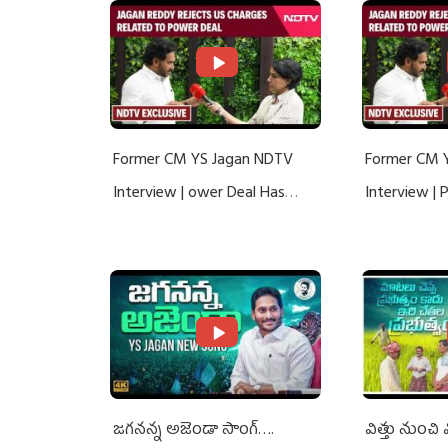
Former CM YS Jagan NDTV
Former CM 
Interview | ower Deal Has
Interview |
Nothing To Do With Adani: YS
Nothing To 
Jagan Rejects US Charges
Jagan Rejec
జగనన్న అజెండా సాంగ్….
విత్తు నుంచి