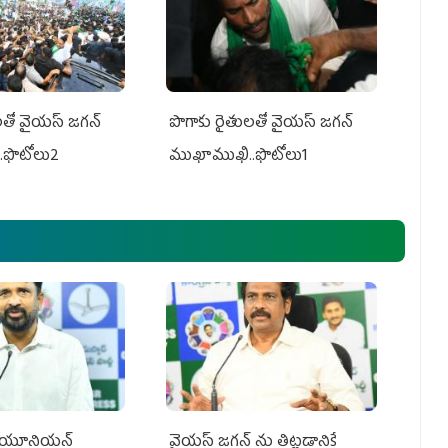
తో వైయ‌స్ జ‌గ‌న్
పొగాకు రైతుల‌తో వైయ‌స్ జ‌గ‌న్
.ఫొటోలు2
ముఖాముఖి..ఫొటోలు1
్‌ యూనియన్‌
వైయ‌స్ జగన్‌ ను తిట్టడానికే