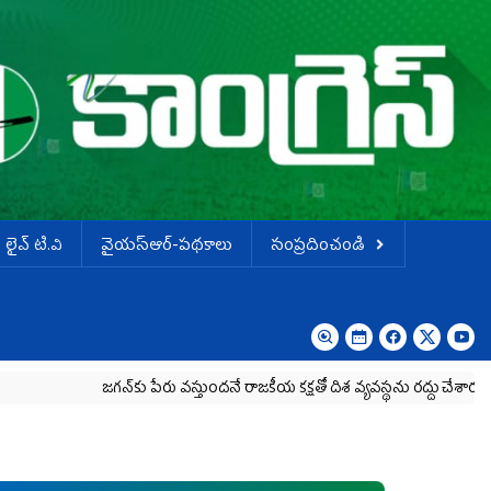
లైవ్ టి.వి
వైయస్ఆర్-పథకాలు
సంప్రదించండి
జగన్‌కు పేరు వస్తుందనే రాజకీయ కక్షతో దిశ వ్య‌వ‌స్థ‌ను రద్దు చేశారు
కృష్ణా