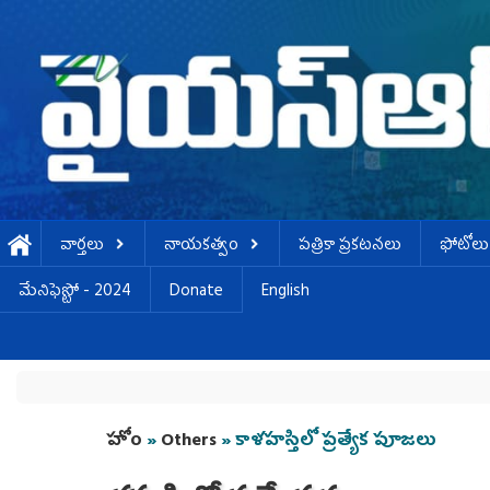
Skip to main content
వార్తలు
నాయకత్వం
పత్రికా ప్రకటనలు
ఫోటోలు
మేనిఫెస్టో - 2024
Donate
English
You are here
హోం
»
Others
» కాళహస్తిలో ప్రత్యేక పూజలు