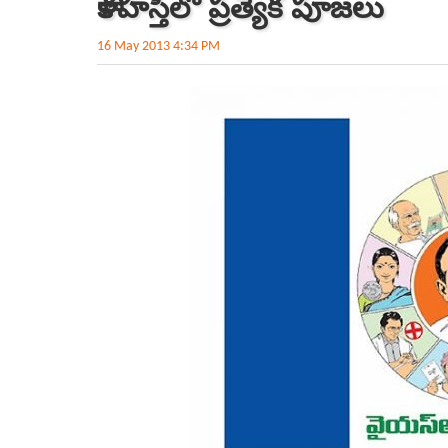
కాళహస్తిలో ప్రత్యేక పూజలు
16 May 2013 4:34 PM