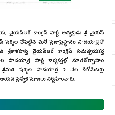
యస్ఆర్ కాంగ్రెస్ పార్టీ అధ్యక్షుడు శ్రీ వైయస్
్ షర్మిల చేపట్టిన మరో ప్రజాప్రస్థానం పాదయాత్రతో
్నాయని శ్రీకాళహస్తి వైయస్ఆర్ కాంగ్రెస్ సమన్వయకర్త
ిల పాదయాత్ర పార్టీ కార్యకర్తల్లో నూతనోత్సాహం
్రీమతి షర్మిల పాదయాత్ర 2 వేల కిలోమీటర్లు
లో ఆయన ప్రత్యేక పూజలు నిర్వహించారు.