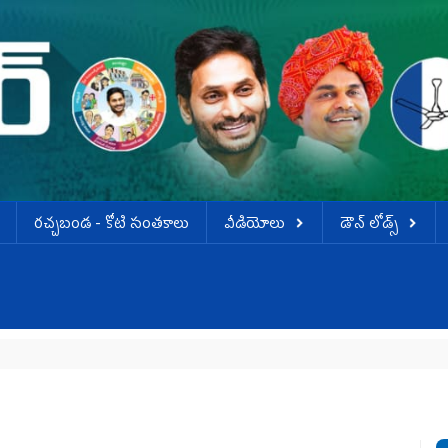
ర‌చ్చ‌బండ‌ - కోటి సంత‌కాలు
వీడియోలు
డౌన్ లోడ్స్