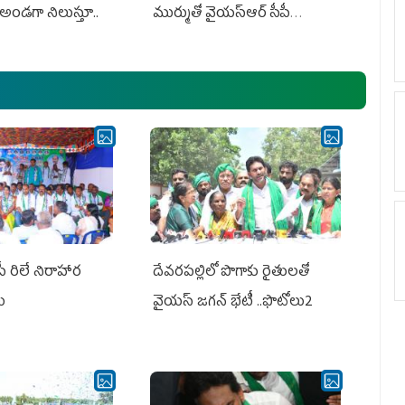
అండగా నిలుస్తూ..
ముర్ముతో వైయ‌స్ఆర్ సీపీ
అధ్య‌క్షులు, సీఎం వైయ‌స్ జ‌గ‌న్,
ఎమ్మెల్యేలు, ఎంపీల స‌మావేశం
పీ రిలే నిరాహార
దేవరపల్లిలో పొగాకు రైతులతో
లు
వైయస్ జగన్ భేటీ ..ఫొటోలు2