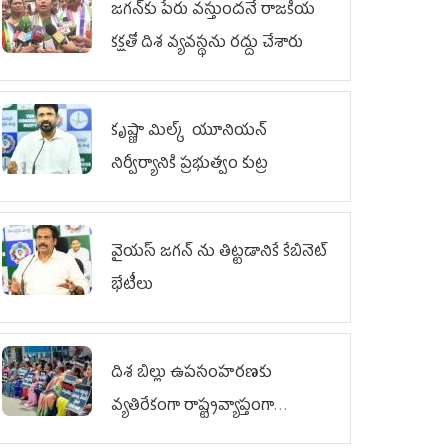
జగన్‌కు పేరు వస్తుందనే రాజకీయ
కక్షతో దిశ వ్య‌వ‌స్థ‌ను రద్దు చేశారు
కృష్ణా మిల్క్‌ యూనియన్‌
నిర్వీర్యానికి ప్రభుత్వం కుట్ర
వైయ‌స్ జగన్‌ ను తిట్టడానికే కేబినెట్‌
భేటీలు
దిశ బిల్లు ఉపసంహరణకు
వ్యతిరేకంగా రాష్ట్రవ్యాప్తంగా
వైయ‌స్ఆర్‌సీపీ మహిళా విభాగం