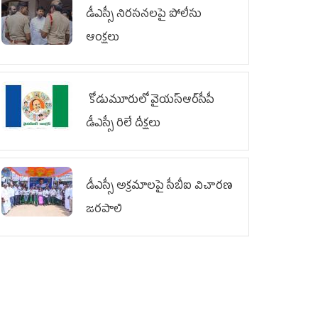
డీఎస్సీ నిరసనలపై పోలీసు
ఆంక్షలు
కోడుమూరులో వైయ‌స్ఆర్‌సీపీ
డీఎస్సీ రిలే దీక్షలు
డీఎస్సీ అక్రమాలపై సీబీఐ విచారణ
జరపాలి