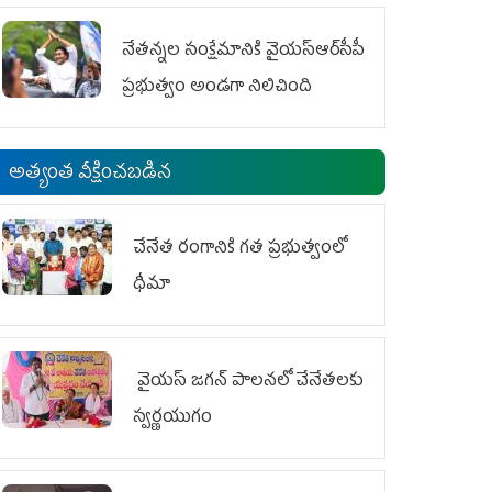
ఆందోళనలు
నేతన్నల సంక్షేమానికి వైయ‌స్ఆర్‌సీపీ
ప్రభుత్వం అండగా నిలిచింది
అత్యంత వీక్షించబడిన
చేనేత రంగానికి గత ప్రభుత్వంలో
ధీమా
వైయ‌స్ జగన్ పాలనలో చేనేతలకు
స్వర్ణయుగం