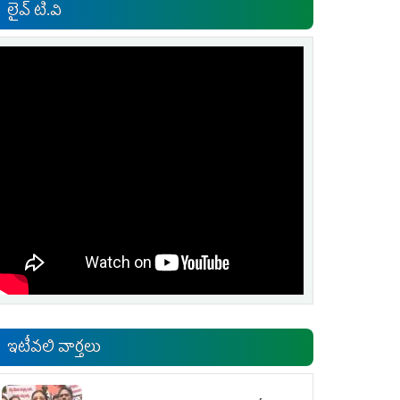
లైవ్ టి.వి
ఇటీవలి వార్తలు