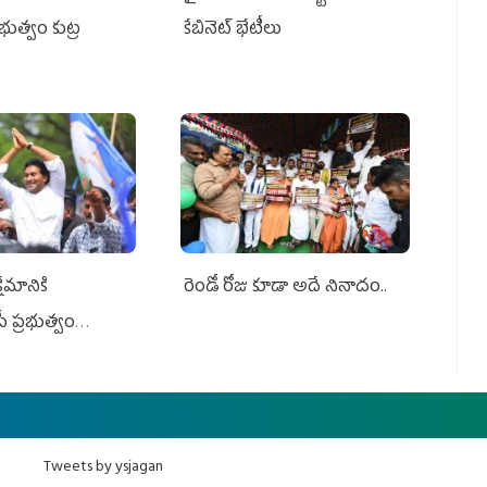
ప్రభుత్వం కుట్ర
కేబినెట్‌ భేటీలు
ేమానికి
రెండో రోజు కూడా అదే నినాదం..
ీ ప్రభుత్వం
ింది
Tweets by ysjagan