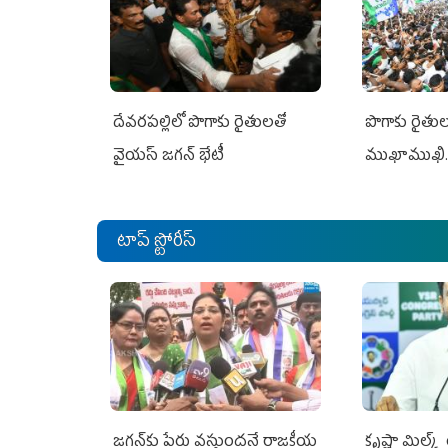
దేవరపల్లిలో పొగాకు రైతులతో
పొగాకు రైతుల‌
వైయస్ జగన్ భేటీ
ముఖాముఖి.
టాప్ స్టోరీస్
జగన్‌కు పేరు వస్తుందనే రాజకీయ
కృష్ణా మిల్క