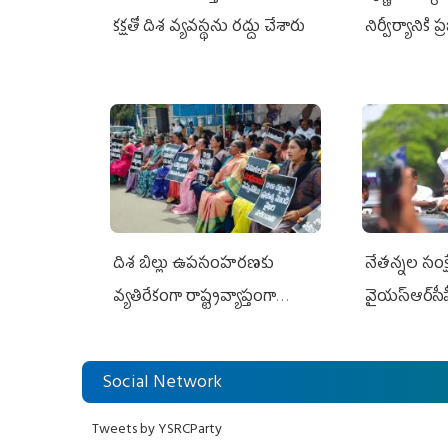
కక్షతో దిశ వ్య‌వ‌స్థ‌ను రద్దు చేశారు
నిర్వీర్యానికి 
దిశ బిల్లు ఉపసంహరణకు
నేతన్నల సంక్ష
వ్యతిరేకంగా రాష్ట్రవ్యాప్తంగా
వైయ‌స్ఆర్‌సీప
వైయ‌స్ఆర్‌సీపీ మహిళా విభాగం
అండగా నిలిచ
ఆందోళనలు
Social Network
Tweets by YSRCParty