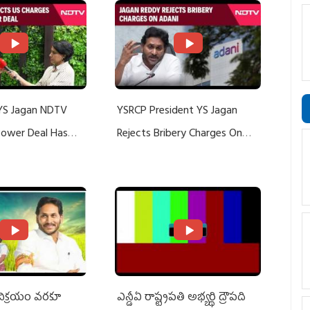
YS Jagan NDTV
YSRCP President YS Jagan
 Power Deal Has
Rejects Bribery Charges On
Do With Adani: YS
Adani, Threatens Defamation
ts US Charges
Suit Against Media Groups
 విక్రయం వరకూ
ఎన్డీఏ రాష్ట్ర‌ప‌తి అభ్య‌ర్థి ద్రౌప‌ది