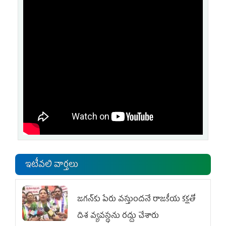
ఇటీవలి వార్తలు
జగన్‌కు పేరు వస్తుందనే రాజకీయ కక్షతో
దిశ వ్య‌వ‌స్థ‌ను రద్దు చేశారు