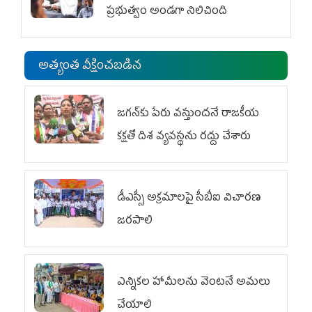
ప్రభుత్వం అండగా నిలిచింది
అత్యంత వీక్షించబడిన
జగన్‌కు పేరు వస్తుందనే రాజకీయ
కక్షతో దిశ వ్య‌వ‌స్థ‌ను రద్దు చేశారు
డీఎస్సీ అక్రమాలపై సీబీఐ విచారణ
జరపాలి
ఎన్నికల హామీలను వెంటనే అమలు
చేయాలి