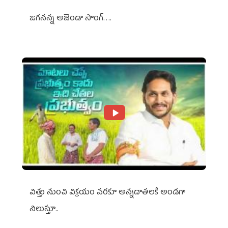
జగనన్న అజెండా సాంగ్….
విత్తు నుంచి విక్రయం వరకూ అన్నదాతలకి అండగా
నిలుస్తూ..