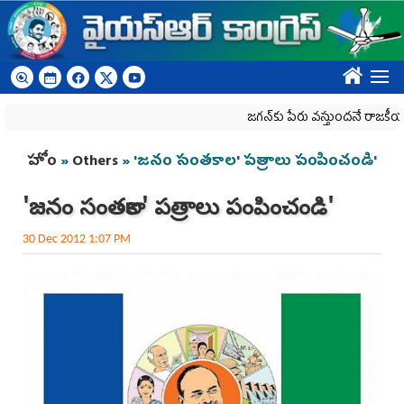
Skip to main content
????
జగన్‌కు పేరు వస్తుందనే రాజకీయ కక్షతో దిశ
You are here
హోం
»
Others
» 'జనం సంతకాల' పత్రాలు పంపించండి'
'జనం సంతకాల' పత్రాలు పంపించండి'
30 Dec 2012 1:07 PM