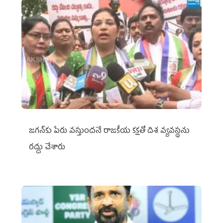
జగన్‌కు పేరు వస్తుందనే రాజకీయ కక్షతో దిశ వ్య‌వ‌స్థ‌ను
రద్దు చేశారు