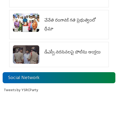
చేనేత రంగానికి గత ప్రభుత్వంలో
ధీమా
డీఎస్సీ నిరసనలపై పోలీసు ఆంక్షలు
Social Network
Tweets by YSRCParty