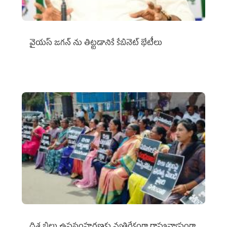
వైయ‌స్ జగన్‌ ను తిట్టడానికే కేబినెట్‌ భేటీలు