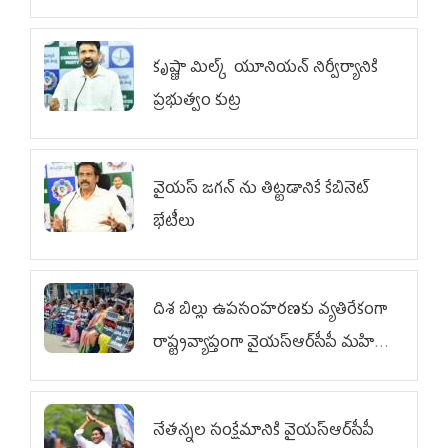
కృష్ణా మిల్క్‌ యూనియన్‌ నిర్వీర్యానికి
ప్రభుత్వం కుట్ర
వైయ‌స్ జగన్‌ ను తిట్టడానికే కేబినెట్‌
భేటీలు
దిశ బిల్లు ఉపసంహరణకు వ్యతిరేకంగా
రాష్ట్రవ్యాప్తంగా వైయ‌స్ఆర్‌సీపీ మహిళా
విభాగం ఆందోళనలు
నేతన్నల సంక్షేమానికి వైయ‌స్ఆర్‌సీపీ