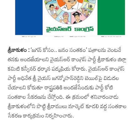
శ్రీకాకుళం :
‘జగన్ కోసం.. జనం సంతకం’ పత్రాలను వెంటనే
తనకు అందజేయాలని వైయస్‌ఆర్‌ కాంగ్రెస్ పార్టీ‌ శ్రీకాకుళం జిల్లా
కమిటి కన్వీన‌ర్ ధర్మాన పద్మప్రియ కోరారు. వైయస్‌ఆర్ కాంగ్రె‌స్‌
పార్టీ అధినేత శ్రీ వైయస్‌ జగన్మోహన్‌రెడ్డిని బెయిల్‌పై విడుదల
చేయాలని కోరుతూ రాష్ట్రపతికి అందజేసేందుకు పార్టీ కోటి
సంతకాల సేకరణను చేస్తోంది. ఈ క్రమంలో శనివారంనాడు
శ్రీకాకుళంలోని పొట్టి శ్రీరాములు మార్కెట్ కూడలి వద్ద సంతకాల
సేకరణ కార్యక్రమం నిర్వహించారు.‌