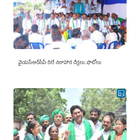
వైయ‌స్ఆర్‌సీపీ రిలే నిరాహార దీక్షలు..ఫొటోలు