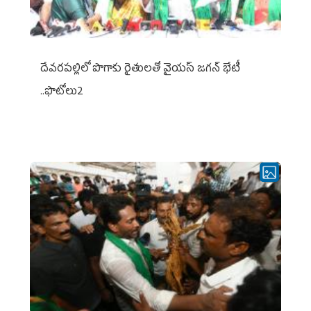
దేవరపల్లిలో పొగాకు రైతులతో వైయస్ జగన్ భేటీ
..ఫొటోలు2