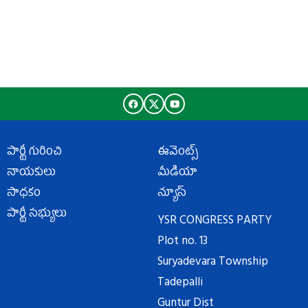
పార్టీ గురించి
ఈవెంట్స్
నాయకులు
మీడియా
సాధకం
న్యూస్
పార్టీ సభ్యులు
YSR CONGRESS PARTY
Plot no. 13
Suryadevara Township
Tadepalli
Guntur Dist