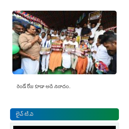
రెండో రోజు కూడా అదే నినాదం..
లైవ్ టి.వి