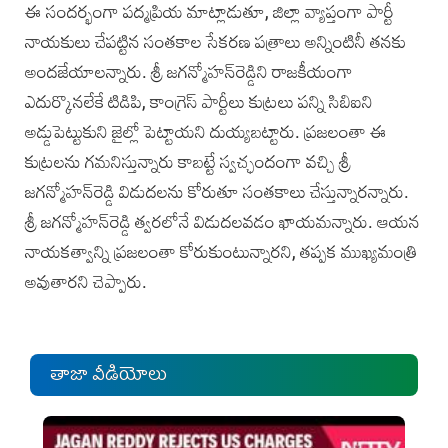
ఈ సందర్భంగా పద్మప్రియ మాట్లాడుతూ, జిల్లా వ్యాప్తంగా పార్టీ
నాయకులు చేపట్టిన సంతకాల సేకరణ పత్రాలు అన్నింటినీ తనకు
అందజేయాలన్నారు. శ్రీ జగన్మోహన్‌రెడ్డిని రాజకీయంగా
ఎదుర్కొనలేకే టిడిపి, కాంగ్రెస్‌ పార్టీలు కుట్రలు పన్ని సిబిఐని
అడ్డుపెట్టుకుని జైల్లో పెట్టాయని దుయ్యబట్టారు. ప్రజలంతా ఈ
కుట్రలను గమనిస్తున్నారు కాబట్టే స్వచ్ఛందంగా వచ్చి శ్రీ
జగన్మోహన్‌రెడ్డి విడుదలను కోరుతూ సంతకాలు చేస్తున్నారన్నారు.
శ్రీ జగన్మోహన్‌రెడ్డి త్వరలోనే విడుదలవడం ఖాయమన్నారు. ఆయన
నాయకత్వాన్ని ప్రజలంతా కోరుకుంటున్నారని, తప్పక ముఖ్యమంత్రి
అవుతారని చెప్పారు.
తాజా వీడియోలు