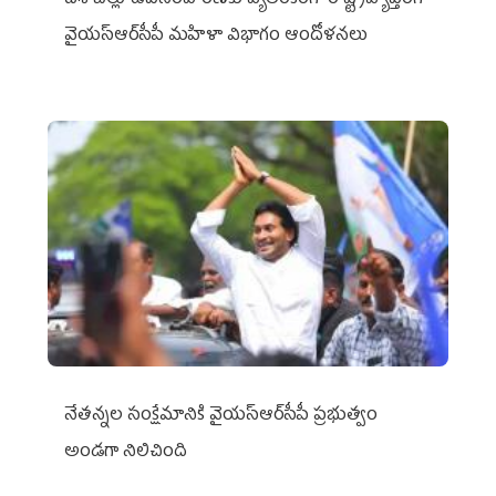
దిశ బిల్లు ఉపసంహరణకు వ్యతిరేకంగా రాష్ట్రవ్యాప్తంగా
వైయ‌స్ఆర్‌సీపీ మహిళా విభాగం ఆందోళనలు
నేతన్నల సంక్షేమానికి వైయ‌స్ఆర్‌సీపీ ప్రభుత్వం
అండగా నిలిచింది