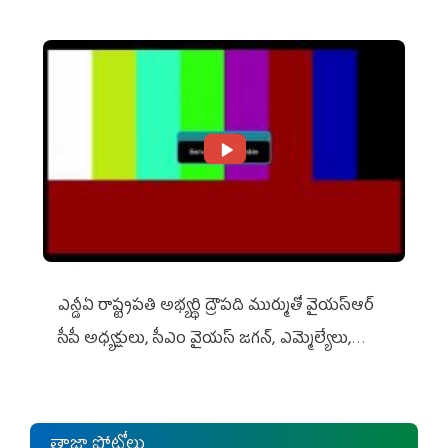
ఎన్డీఏ రాష్ట్ర‌ప‌తి అభ్య‌ర్థి ద్రౌప‌ది ముర్ముతో వైయ‌స్ఆర్
సీపీ అధ్య‌క్షులు, సీఎం వైయ‌స్ జ‌గ‌న్, ఎమ్మెల్యేలు,
ఎంపీల స‌మావేశం
తాజా ఫోటోలు