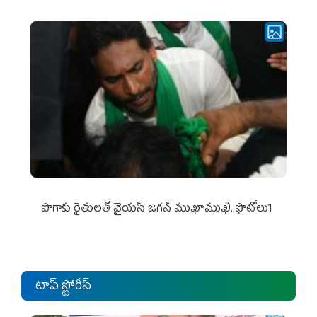
పొగాకు రైతుల‌తో వైయ‌స్ జ‌గ‌న్ ముఖాముఖి..ఫొటోలు1
టాప్ స్టోరీస్