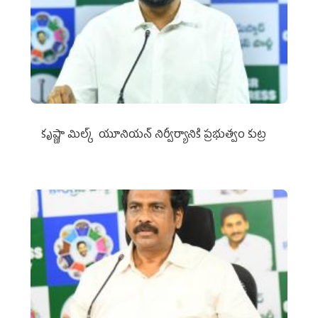
కృష్ణా మిల్క్‌ యూనియన్‌ నిర్వీర్యానికి ప్రభుత్వం కుట్ర