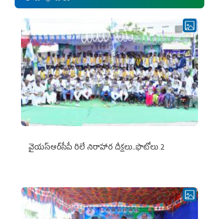
వైయ‌స్ఆర్‌సీపీ రిలే నిరాహార దీక్షలు..ఫొటోలు 2