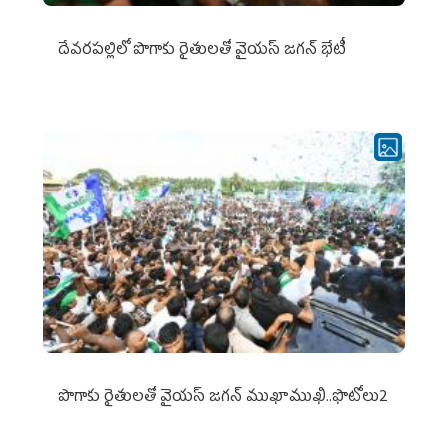
దేవరపల్లిలో పొగాకు రైతులతో వైయస్ జగన్ భేటీ
పొగాకు రైతుల‌తో వైయ‌స్ జ‌గ‌న్ ముఖాముఖి..ఫొటోలు2