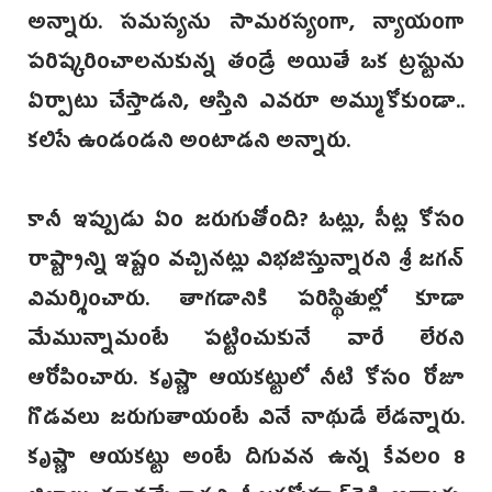
అన్నారు. సమస్యను సామరస్యంగా, న్యాయంగా
పరిష్కరించాలనుకున్న తండ్రే అయితే ఒక ట్రస్టును
ఏర్పాటు చేస్తాడని, ఆస్తిని ఎవరూ అమ్ముకోకుండా..
కలిసే ఉండండని అంటాడని అన్నారు.
కానీ ఇప్పుడు ఏం జరుగుతోంది? ఓట్లు, సీట్ల కోసం
రాష్ట్రాన్ని ఇష్టం వచ్చినట్లు విభజిస్తున్నారని శ్రీ జగన్‌
విమర్శించారు. తాగడానికి పరిస్థితుల్లో కూడా
మేమున్నామంటే పట్టించుకునే వారే లేరని
ఆరోపించారు. కృష్ణా ఆయకట్టులో నీటి కోసం రోజూ
గొడవలు జరుగుతాయంటే వినే నాథుడే లేడన్నారు.
కృష్ణా ఆయకట్టు అంటే దిగువన ఉన్న కేవలం 8