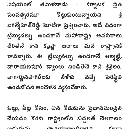
విషయంలో తమిళనాడు - కర్నాటక ప్రతి
సంవత్సరమూ కొట్టుకుంటున్నాయని శ్రీ
జగన్మోహన్‌రెడ్డి సూటిగా ప్రశ్నించారు. అదే విధంగా
ట్రిబ్యునల్సు ఉండగానే మహారాష్ట్ర అవసరాలు
తీరితేనే కాని కృష్ణా జలాలు మన రాష్ట్రానికి
రావన్నారు. ఈ ట్రిబ్యునల్సు ఉండగానే ఆల్మట్టి,
నారాయణపూర్‌ డ్యాంలు నిండితేనే కానీ శ్రీశైలం,
నాగార్జునసాగర్‌లకు నీళ్ళు వచ్చే పరిస్థితి
ఉండబోదని ఆందోళన వ్యక్తంచేశారు.
ఓట్లు, సీట్ల కోసం, తన కొడుకును ప్రధానమంత్రిని
చేయడం కొరకు రాష్ట్రంలోని బిడ్డలతో చెలగాటం