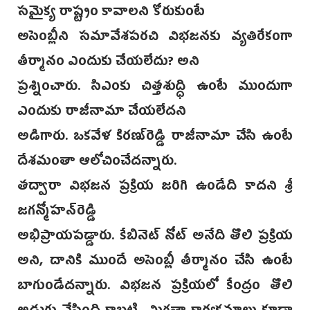
సమైక్య రాష్ట్రం కావాలని కోరుకుంటే
అసెంబ్లీని సమావేశపరచి విభజనకు వ్యతిరేకంగా
తీర్మానం ఎందుకు చేయలేదు? అని
ప్రశ్నించారు. సిఎంకు చిత్తశుద్ధి ఉంటే ముందుగా
ఎందుకు రాజీనామా చేయలేదని
అడిగారు. ఒకవేళ కిరణ్‌రెడ్డి రాజీనామా చేసి ఉంటే
దేశమంతా ఆలోచించేదన్నారు.
తద్వారా విభజన ప్రక్రియ జరిగి ఉండేది కాదని శ్రీ
జగన్మోహన్‌రెడ్డి
అభిప్రాయపడ్డారు. కేబినెట్‌ నోట్‌ అనేది తొలి ప్రక్రియ
అని, దానికి ముందే అసెంబ్లీ తీర్మానం చేసి ఉంటే
బాగుండేదన్నారు. విభజన ప్రక్రియలో కేంద్రం తొలి