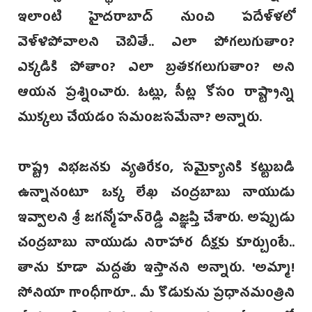
ఇలాంటి హైదరాబాద్‌ నుంచి పదేళ్ళలో
వెళ్ళిపోవాలని చెబితే.. ఎలా పోగలుగుతాం?
ఎక్కడికి పోతాం? ఎలా బ్రతకగలుగుతాం? అని
ఆయన ప్రశ్నించారు. ఓట్లు, సీట్ల కోసం రాష్ట్రాన్ని
ముక్కలు చేయడం సమంజసమేనా? అన్నారు.
రాష్ట్ర విభజనకు వ్యతిరేకం, సమైక్యానికి కట్టుబడి
ఉన్నానంటూ ఒక్క లేఖ చంద్రబాబు నాయుడు
ఇవ్వాలని శ్రీ జగన్మోహన్‌రెడ్డి విజ్ఞప్తి చేశారు. అప్పుడు
చంద్రబాబు నాయుడు నిరాహార దీక్షకు కూర్చుంటే..
తాను కూడా మద్దతు ఇస్తానని అన్నారు. 'అమ్మా!
సోనియా గాంధీగారూ.. మీ కొడుకును ప్రధానమంత్రిని