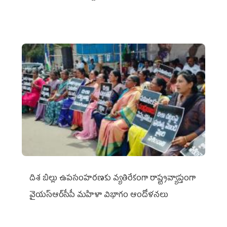
దిశ బిల్లు ఉపసంహరణకు వ్యతిరేకంగా రాష్ట్రవ్యాప్తంగా
వైయ‌స్ఆర్‌సీపీ మహిళా విభాగం ఆందోళనలు