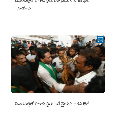
దేవరపల్లిలో పొగాకు రైతులతో వైయస్ జగన్ భేటీ
..ఫొటోలు2
దేవరపల్లిలో పొగాకు రైతులతో వైయస్ జగన్ భేటీ