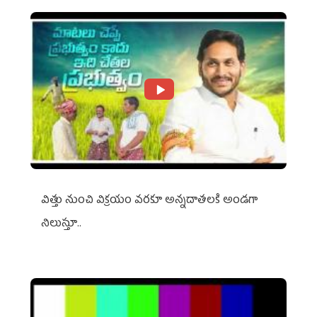
విత్తు నుంచి విక్రయం వరకూ అన్నదాతలకి అండగా
నిలుస్తూ..