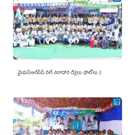
వైయ‌స్ఆర్‌సీపీ రిలే నిరాహార దీక్షలు..ఫొటోలు 2