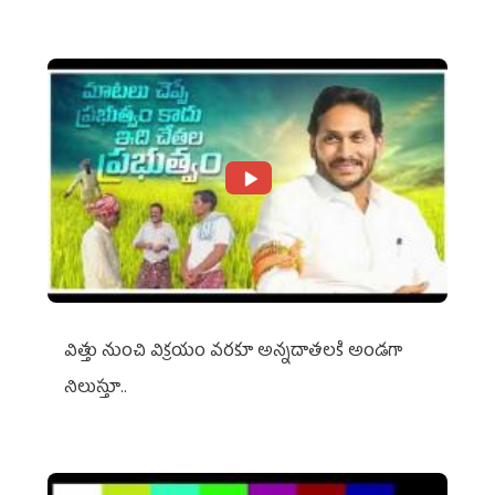
విత్తు నుంచి విక్రయం వరకూ అన్నదాతలకి అండగా
నిలుస్తూ..