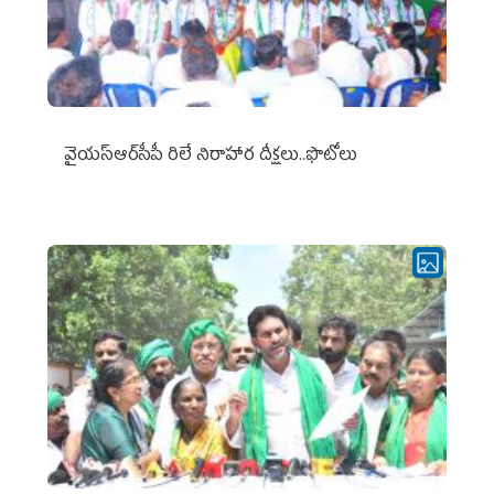
వైయ‌స్ఆర్‌సీపీ రిలే నిరాహార దీక్షలు..ఫొటోలు