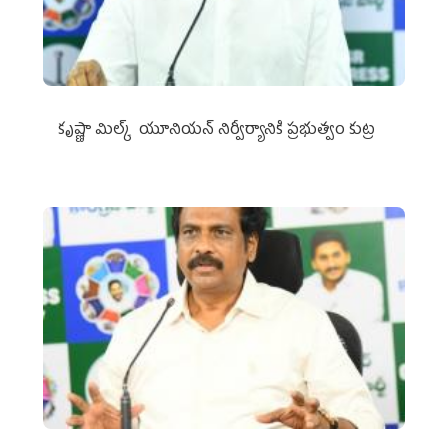
కృష్ణా మిల్క్‌ యూనియన్‌ నిర్వీర్యానికి ప్రభుత్వం కుట్ర