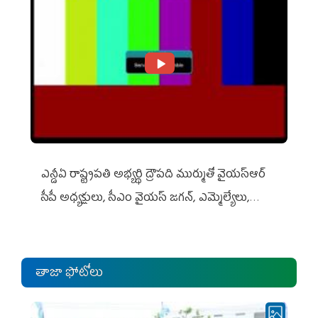
ఎన్డీఏ రాష్ట్ర‌ప‌తి అభ్య‌ర్థి ద్రౌప‌ది ముర్ముతో వైయ‌స్ఆర్
సీపీ అధ్య‌క్షులు, సీఎం వైయ‌స్ జ‌గ‌న్, ఎమ్మెల్యేలు,
ఎంపీల స‌మావేశం
తాజా ఫోటోలు