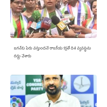
జగన్‌కు పేరు వస్తుందనే రాజకీయ కక్షతో దిశ వ్య‌వ‌స్థ‌ను
రద్దు చేశారు