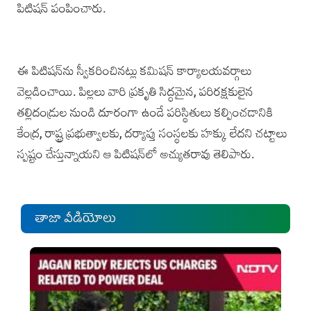
పిటిషన్‌ పంపించారు.
ఈ పిటిషన్‌ను స్వీకరించినట్లు కమిషన్ కార్యాలయవర్గాలు
వెల్లడించాయి. పిల్లలు వారి ప్రకృతి సిద్ధమైన, పరిరక్షకులైన
తల్లిదండ్రుల నుండి దూరంగా ఉండే పరిస్థితులు కల్పించడానికి
కేంద్ర, రాష్ట్ర ప్రభుత్వాలకు, దర్యాప్తు సంస్థలకు హక్కు లేదని చట్టాలు
స్పష్టం చేస్తున్నాయని ఆ పిటిష‌న్‌లో అచ్యుతరావు తెలిపారు.
తాజా వీడియోలు