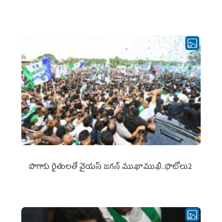
పొగాకు రైతుల‌తో వైయ‌స్ జ‌గ‌న్ ముఖాముఖి..ఫొటోలు2