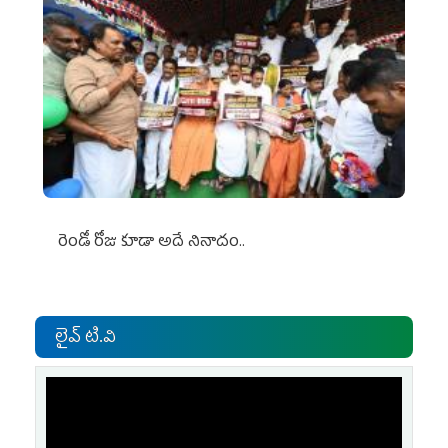
రెండో రోజు కూడా అదే నినాదం..
లైవ్ టి.వి