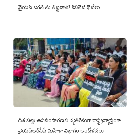
వైయ‌స్ జగన్‌ ను తిట్టడానికే కేబినెట్‌ భేటీలు
దిశ బిల్లు ఉపసంహరణకు వ్యతిరేకంగా రాష్ట్రవ్యాప్తంగా
వైయ‌స్ఆర్‌సీపీ మహిళా విభాగం ఆందోళనలు