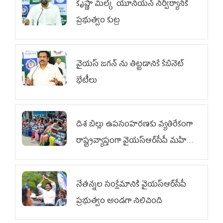
కృష్ణా మిల్క్‌ యూనియన్‌ నిర్వీర్యానికి
ప్రభుత్వం కుట్ర
వైయ‌స్ జగన్‌ ను తిట్టడానికే కేబినెట్‌
భేటీలు
దిశ బిల్లు ఉపసంహరణకు వ్యతిరేకంగా
రాష్ట్రవ్యాప్తంగా వైయ‌స్ఆర్‌సీపీ మహిళా
విభాగం ఆందోళనలు
నేతన్నల సంక్షేమానికి వైయ‌స్ఆర్‌సీపీ
ప్రభుత్వం అండగా నిలిచింది