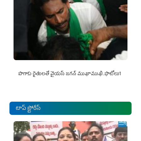
పొగాకు రైతుల‌తో వైయ‌స్ జ‌గ‌న్ ముఖాముఖి..ఫొటోలు1
టాప్ స్టోరీస్