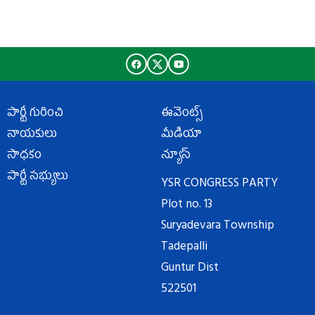
పార్టీ గురించి
ఈవెంట్స్
నాయకులు
మీడియా
సాధకం
న్యూస్
పార్టీ సభ్యులు
YSR CONGRESS PARTY
Plot no. 13
Suryadevara Township
Tadepalli
Guntur Dist
522501