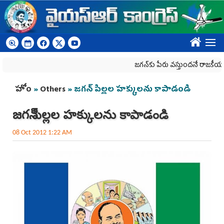
Skip to main content
????
జగన్‌కు పేరు వస్తుందనే రాజకీయ కక్షతో దిశ 
You are here
హోం
»
Others
» జగన్ పిల్లల హక్కులను కాపాడండి
జగన్ పిల్లల హక్కులను కాపాడండి
08 Oct 2012 1:22 AM