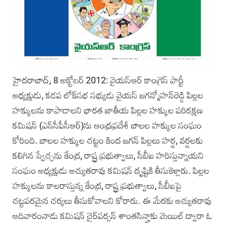
హైదరాబాద్, ‌8 అక్టోబర్‌ 2012: వైయస్‌ఆర్ కాంగ్రె‌స్ పార్టీ
అధ్యక్షుడు,‌ కడప లోక్‌సభ సభ్యుడు వైయస్‌ జగన్మోహన్‌రెడ్డి పిల్లల
హక్కులను కాపాడాలని భారత జాతీయ పిల్లల హక్కుల పరిరక్షణ
కమిషన్ (ఎ‌న్‌సీపీసీఆర్)ను ఆంధ్రప్రదే‌శ్ బాలల హక్కుల సంఘం
కోరింది. బాలల హక్కుల చట్టం కింద జగ‌న్ పిల్లలు హర్ష, వర్షలకు
కలిగిన స్వేచ్ఛను కేంద్ర, రాష్ట్ర ప్రభుత్వాలు, సీబీఐ హరిస్తున్నాయని
సంఘం అధ్యక్షుడు అచ్యుతరావు కమిష‌న్ దృష్టికి తీసుకెళ్లారు. పిల్లల
హక్కులను కాలరాస్తున్న కేంద్ర, రాష్ట్ర ప్రభుత్వాలు, సీబీఐపై
చట్టపరమైన చర్యలు తీసుకోవాలని కోరారు. ఈ మేరకు ‌అచ్యుతరావు
ఆదివారంనాడు కమిషన్ చై‌ర్‌పర్సన్ శాంతసిన్హాకు మెయి‌ల్ ద్వారా‌ ఓ