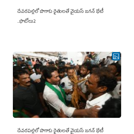
దేవరపల్లిలో పొగాకు రైతులతో వైయస్ జగన్ భేటీ
..ఫొటోలు2
దేవరపల్లిలో పొగాకు రైతులతో వైయస్ జగన్ భేటీ