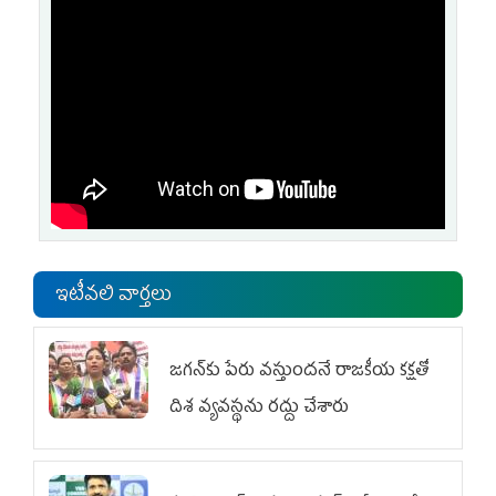
ఇటీవలి వార్తలు
జగన్‌కు పేరు వస్తుందనే రాజకీయ కక్షతో
దిశ వ్య‌వ‌స్థ‌ను రద్దు చేశారు