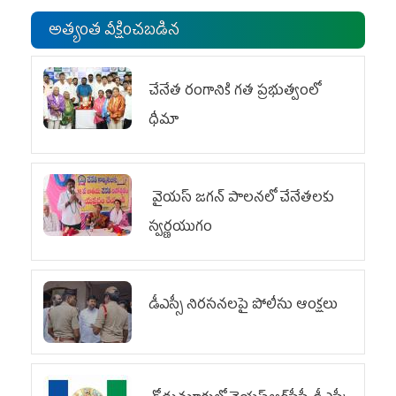
అత్యంత వీక్షించబడిన
చేనేత రంగానికి గత ప్రభుత్వంలో
ధీమా
వైయ‌స్ జగన్ పాలనలో చేనేతలకు
స్వర్ణయుగం
డీఎస్సీ నిరసనలపై పోలీసు ఆంక్షలు