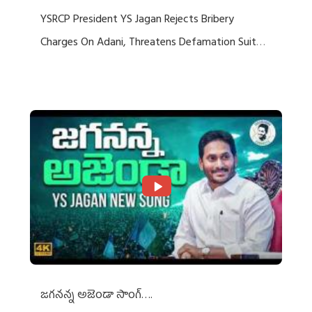
YSRCP President YS Jagan Rejects Bribery
Charges On Adani, Threatens Defamation Suit
Against Media Groups
జగనన్న అజెండా సాంగ్….