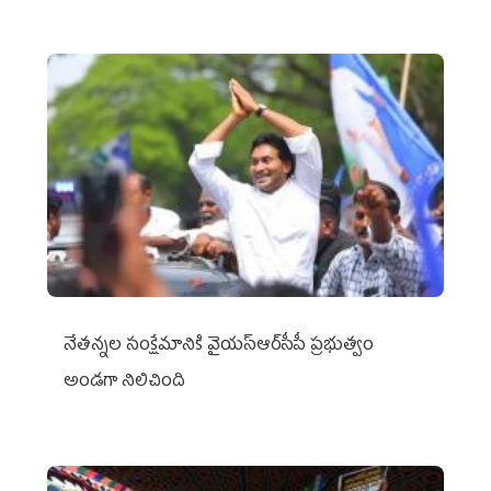
నేతన్నల సంక్షేమానికి వైయ‌స్ఆర్‌సీపీ ప్రభుత్వం
అండగా నిలిచింది