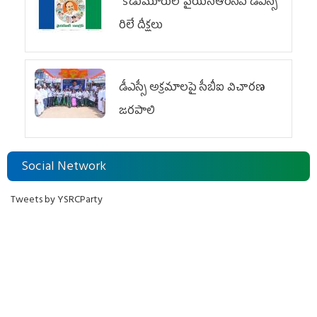
కోడుమూరులో వైయ‌స్ఆర్‌సీపీ డీఎస్సీ
రిలే దీక్షలు
డీఎస్సీ అక్రమాలపై సీబీఐ విచారణ
జరపాలి
Social Network
Tweets by YSRCParty