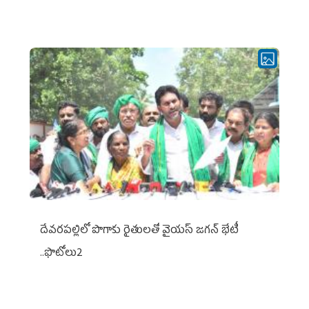
దేవరపల్లిలో పొగాకు రైతులతో వైయస్ జగన్ భేటీ
..ఫొటోలు2