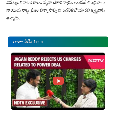
విమర్శించడానికే కాలం వృథా చేశారన్నారు. అందుకే చంద్రబాబు
నాయుడు రాష్ట్ర ప్రజల విశ్వాసాన్ని పొందలేకపోయారని కృష్ణదాస్
‌అన్నారు.
తాజా వీడియోలు