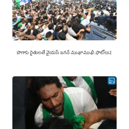
పొగాకు రైతుల‌తో వైయ‌స్ జ‌గ‌న్ ముఖాముఖి..ఫొటోలు2