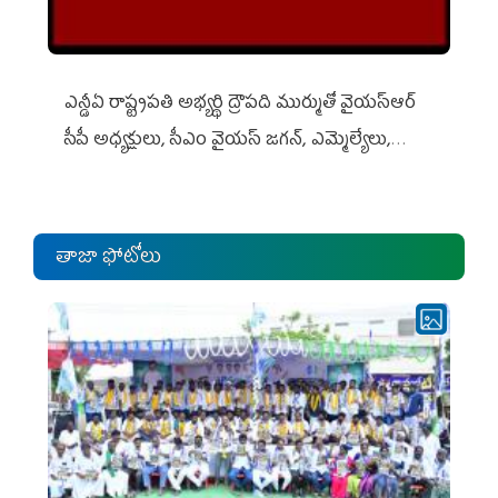
ఎన్డీఏ రాష్ట్ర‌ప‌తి అభ్య‌ర్థి ద్రౌప‌ది ముర్ముతో వైయ‌స్ఆర్
సీపీ అధ్య‌క్షులు, సీఎం వైయ‌స్ జ‌గ‌న్, ఎమ్మెల్యేలు,
ఎంపీల స‌మావేశం
తాజా ఫోటోలు