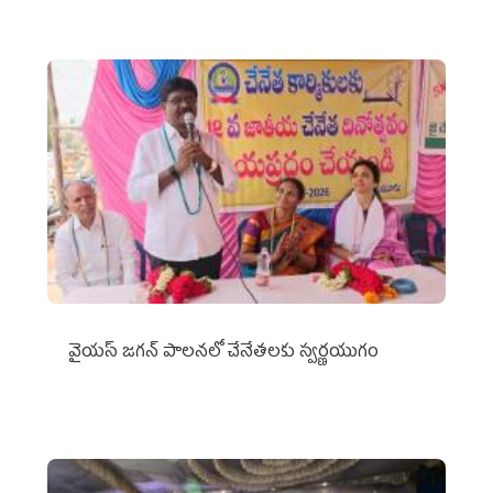
వైయ‌స్ జగన్ పాలనలో చేనేతలకు స్వర్ణయుగం