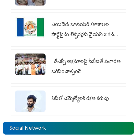
ఎయిడెడ్‌ జూనియర్‌ కళాశాలల
పార్ట్‌టైమ్‌ లెక్చరర్లకు వైయ‌స్ జగన్
భరోసా
డీఎస్సీ అక్రమాలపై సీబీఐతో విచారణ
జరిపించాల్సిందే
ఏపీలో ఎమ్మెల్యేల‌కే ర‌క్ష‌ణ క‌రువు
Social Network