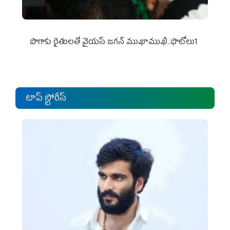
పొగాకు రైతుల‌తో వైయ‌స్ జ‌గ‌న్ ముఖాముఖి..ఫొటోలు1
టాప్ స్టోరీస్