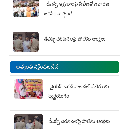
డీఎస్సీ అక్రమాలపై సీబీఐతో విచారణ
జరిపించాల్సిందే
డీఎస్సీ నిరసనలపై పోలీసు ఆంక్షలు
అత్యంత వీక్షించబడిన
వైయ‌స్ జగన్ పాలనలో చేనేతలకు
స్వర్ణయుగం
డీఎస్సీ నిరసనలపై పోలీసు ఆంక్షలు