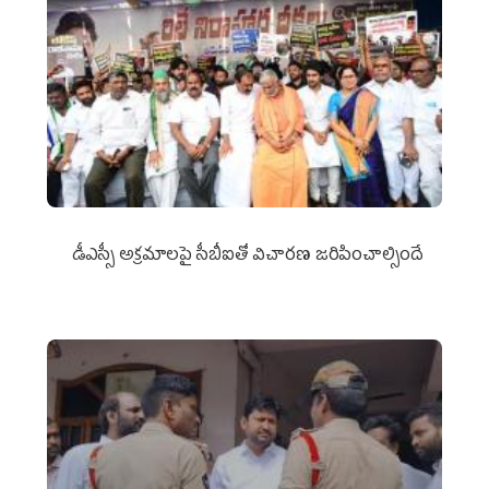
డీఎస్సీ అక్రమాలపై సీబీఐతో విచారణ జరిపించాల్సిందే