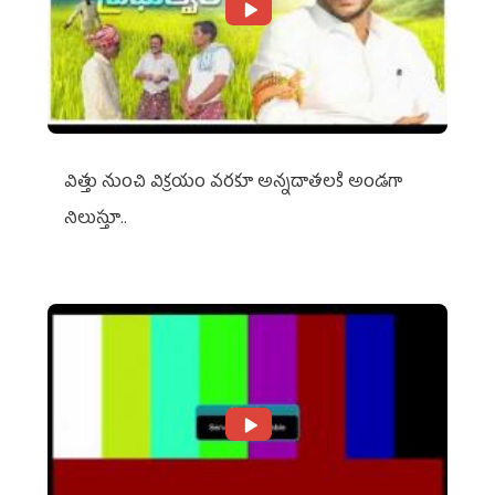
విత్తు నుంచి విక్రయం వరకూ అన్నదాతలకి అండగా
నిలుస్తూ..