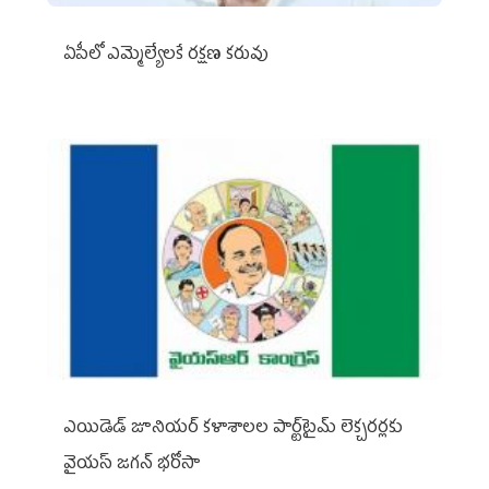
ఏపీలో ఎమ్మెల్యేల‌కే ర‌క్ష‌ణ క‌రువు
ఎయిడెడ్‌ జూనియర్‌ కళాశాలల పార్ట్‌టైమ్‌ లెక్చరర్లకు
వైయ‌స్ జగన్ భరోసా