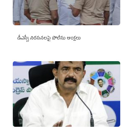
డీఎస్సీ నిరసనలపై పోలీసు ఆంక్షలు