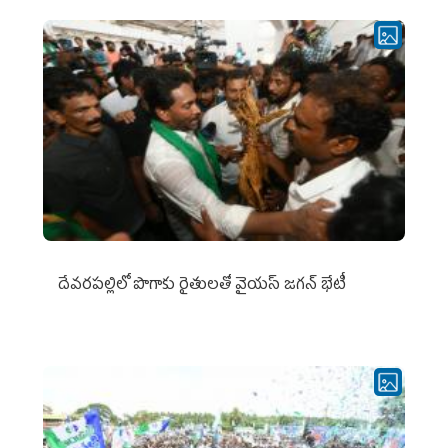
దేవరపల్లిలో పొగాకు రైతులతో వైయస్ జగన్ భేటీ