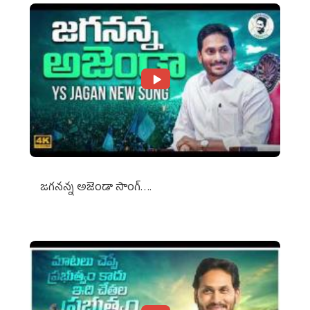
జగనన్న అజెండా సాంగ్….