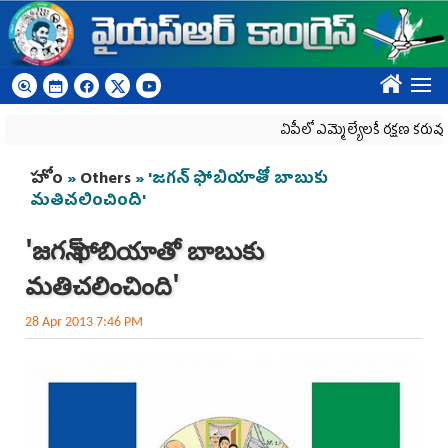
Skip to main content
????
ఏపీలో ఎమ్మెల్యేల‌కే ర‌క్ష‌ణ క‌రువు
You are here
హోం
»
Others
» 'జగన్ ఫోబియాతో బాబుకు
మతిచలించింది'
'జగన్ ఫోబియాతో బాబుకు
మతిచలించింది'
28 Apr 2013 7:46 PM