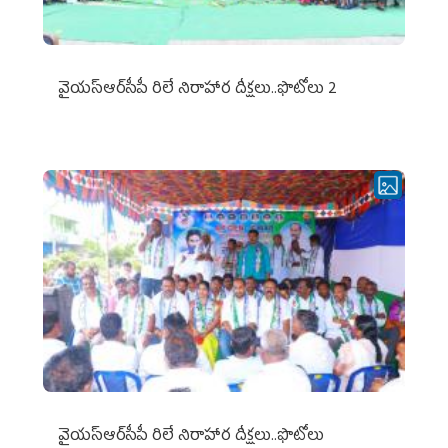
వైయ‌స్ఆర్‌సీపీ రిలే నిరాహార దీక్షలు..ఫొటోలు 2
వైయ‌స్ఆర్‌సీపీ రిలే నిరాహార దీక్షలు..ఫొటోలు