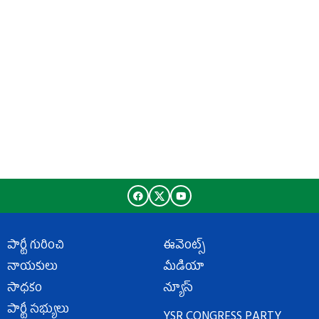
పార్టీ గురించి
ఈవెంట్స్
నాయకులు
మీడియా
సాధకం
న్యూస్
పార్టీ సభ్యులు
YSR CONGRESS PARTY