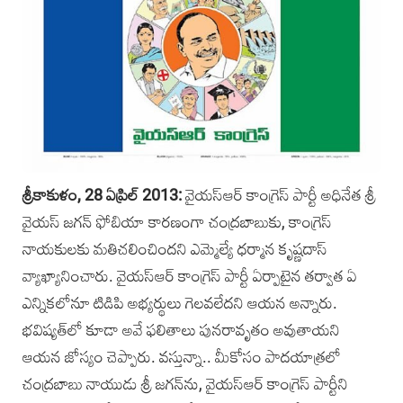
శ్రీకాకుళం, 28 ఏప్రిల్‌ 2013:
వైయస్‌ఆర్‌ కాంగ్రెస్‌ పార్టీ అధినేత శ్రీ
వైయస్‌ జగన్ ఫోబియా‌ కారణంగా చంద్రబాబుకు, కాంగ్రెస్‌
నాయకులకు మతిచలించిందని ఎమ్మెల్యే ధర్మాన కృష్ణదా‌స్
వ్యాఖ్యానించారు. వైయస్‌ఆర్‌ కాంగ్రెస్‌ పార్టీ ఏర్పాటైన తర్వాత ఏ
ఎన్నికలోనూ టిడిపి అభ్యర్థులు గెలవలేదని ఆయన అన్నారు.
భవిష్యత్‌లో కూడా అవే ఫలితాలు పునరావృతం అవుతాయని
ఆయన జోస్యం చెప్పారు. వస్తున్నా.. మీకోసం పాదయాత్రలో
చంద్రబాబు నాయుడు శ్రీ జగన్‌ను, వైయస్‌ఆర్‌ కాంగ్రెస్‌ పార్టీని