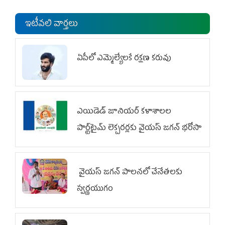
ఇటీవలి వార్తలు
ఏపీలో ఎమ్మెల్యేల‌కే ర‌క్ష‌ణ క‌రువు
ఎయిడెడ్‌ జూనియర్‌ కళాశాలల
పార్ట్‌టైమ్‌ లెక్చరర్లకు వైయ‌స్ జగన్ భరోసా
వైయ‌స్ జగన్ పాలనలో చేనేతలకు
స్వర్ణయుగం