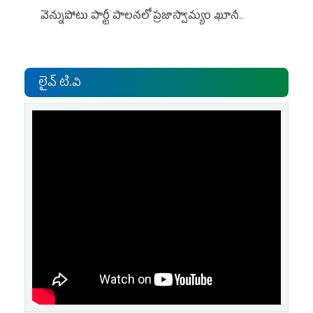
వెన్నుపోటు పార్టీ పాలనలో ప్రజాస్వామ్యం ఖూనీ..
లైవ్ టి.వి