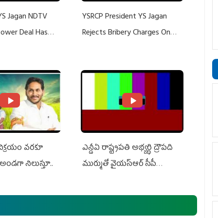
YS Jagan NDTV
YSRCP President YS Jagan
 Power Deal Has
Rejects Bribery Charges On
Do With Adani: YS
Adani, Threatens Defamation
ts US Charges
Suit Against Media Groups
 విక్రయం వరకూ
ఎన్డీఏ రాష్ట్ర‌ప‌తి అభ్య‌ర్థి ద్రౌప‌ది
అండగా నిలుస్తూ..
ముర్ముతో వైయ‌స్ఆర్ సీపీ
అధ్య‌క్షులు, సీఎం వైయ‌స్ జ‌గ‌న్,
ఎమ్మెల్యేలు, ఎంపీల స‌మావేశం