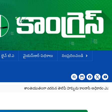
లైవ్ టి.వి
వైయస్ఆర్-పథకాలు
సంప్రదించండి
శాంతియుతంగా నిరసన తెలిపే హక్కును కాలరాసే అధికారం ఎవరికీ లేదు