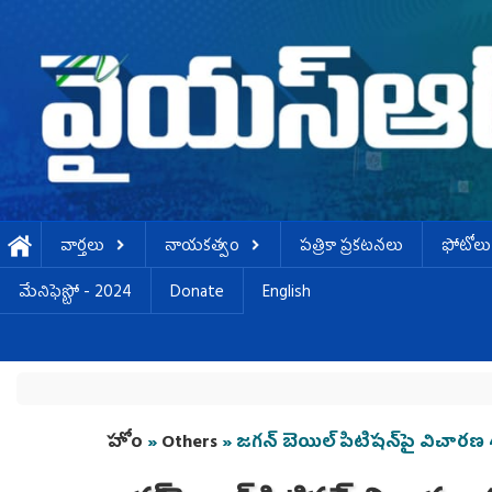
Skip to main content
వార్తలు
నాయకత్వం
పత్రికా ప్రకటనలు
ఫోటోలు
మేనిఫెస్టో - 2024
Donate
English
You are here
హోం
»
Others
» జగన్ బెయిల్ పిటిషన్‌పై విచారణ