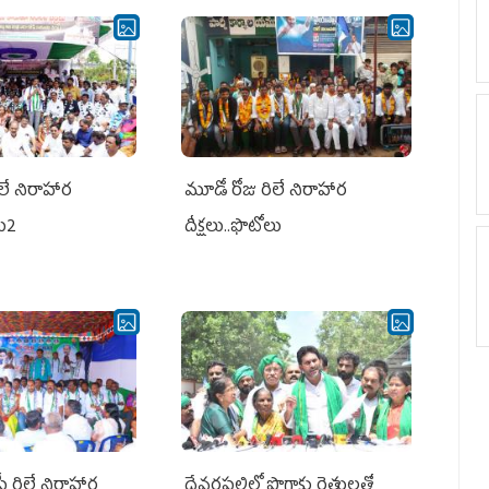
లే నిరాహార
మూడో రోజు రిలే నిరాహార
లు2
దీక్షలు..ఫొటోలు
పీ రిలే నిరాహార
దేవరపల్లిలో పొగాకు రైతులతో