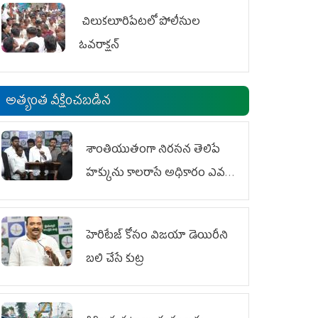
చిలుక‌లూరిపేట‌లో పోలీసుల
ఓవ‌రాక్ష‌న్‌
అత్యంత వీక్షించబడిన
శాంతియుతంగా నిరసన తెలిపే
హక్కును కాలరాసే అధికారం ఎవరికీ
లేదు
హెరిటేజ్ కోసం విజయా డెయిరీని
బలి చేసే కుట్ర‌