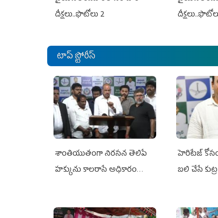
దీక్షలు..ఫొటోలు 2
దీక్షలు..ఫొటో
టాప్ స్టోరీస్
శాంతియుతంగా నిరసన తెలిపే
హెరిటేజ్ కో
హక్కును కాలరాసే అధికారం
బలి చేసే కుట్ర‌
ఎవరికీ లేదు