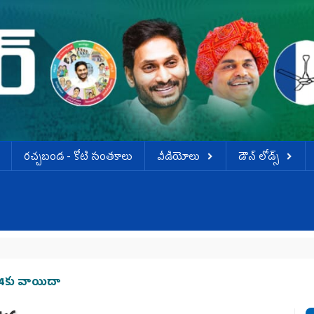
ర‌చ్చ‌బండ‌ - కోటి సంత‌కాలు
వీడియోలు
డౌన్ లోడ్స్
‌ 4కు వాయిదా