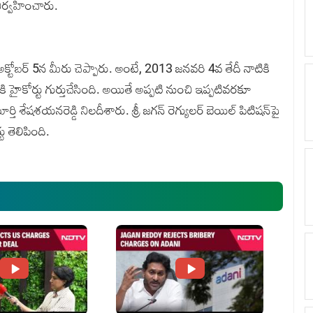
ిర్వహించారు.
 గత అక్టోబర్‌ 5న మీరు చెప్పారు. అంటే, 2013 జనవరి 4వ తేదీ నాటికి
ికి హైకోర్టు గుర్తుచేసింది. అయితే అప్పటి నుంచి ఇప్పటివరకూ
 శేషశయనరెడ్డి నిలదీశారు. శ్రీ జగన్‌ రెగ్యులర్‌ బెయిల్‌ పిటిషన్‌పై
 తెలిపింది.