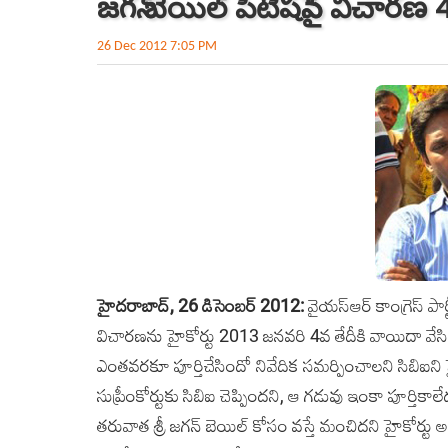
జగన్ బెయిల్ పిటిషన్‌పై విచారణ
26 Dec 2012 7:05 PM
హైదరాబాద్‌, 26 డిసెంబర్‌ 2012:
వైయస్‌ఆర్‌ కాంగ్రెస్‌ పార్
విచారణను హైకోర్టు 2013 జనవరి 4వ తేదీకి వాయిదా వేసింది
ఎంతవరకూ పూర్తిచేసిందో నివేదిక సమర్పించాలని సిబిఐని హైక
సుప్రీంకోర్టుకు సిబిఐ చెప్పిందని, ఆ గడువు ఇంకా పూర్తి
తరువాత శ్రీ జగన్ బెయిల్ కోసం వస్తే ‌మంచిదని హైకోర్టు అభిప్