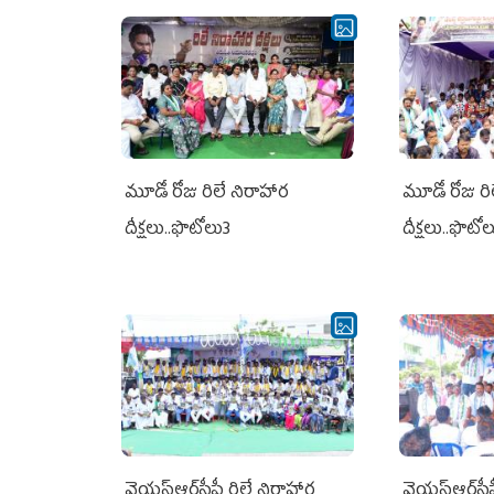
మూడో రోజు రిలే నిరాహార
మూడో రోజు రి
దీక్షలు..ఫొటోలు3
దీక్షలు..ఫొటో
వైయ‌స్ఆర్‌సీపీ రిలే నిరాహార
వైయ‌స్ఆర్‌సీ