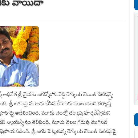
‌ 4కు వాయిదా
టీ అధినేత శ్రీ వైయస్ జగ‌న్మోహన్‌రెడ్డి రెగ్యులర్ బెయి‌ల్ పిటిష‌న్పై
.‌‌ శ్రీ జగన్‌పై నమోదు చేసిన కేసులకు సంబంధించి దర్యాప్తు
ోర్టు ఆదేశించింది. మూడు నెలల్లో దర్యాప్తు పూర్తిచేస్తామని
కాలేదని న్యాయస్థానం తెలిపింది. మూడు నెలల గడువు ముగిసిన
రాయపడింది. శ్రీ జగన్‌ పెట్టుకున్న రెగ్యులర్‌ బెయిల్‌ పిటిషన్‌పై