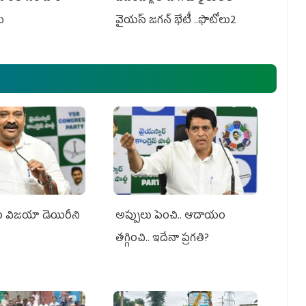
లు
వైయస్ జగన్ భేటీ ..ఫొటోలు2
సం విజయా డెయిరీని
అప్పులు పెంచి.. ఆదాయం
తగ్గించి.. ఇదేనా ప్రగతి?