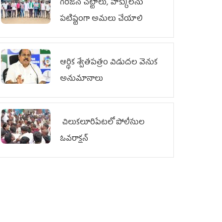
గిరిజన చట్టాలు, హక్కులను
పటిష్టంగా అమలు చేయాలి
ఆర్థిక శ్వేతపత్రం విడుదల వెనుక
అనుమానాలు
చిలుక‌లూరిపేట‌లో పోలీసుల
ఓవ‌రాక్ష‌న్‌