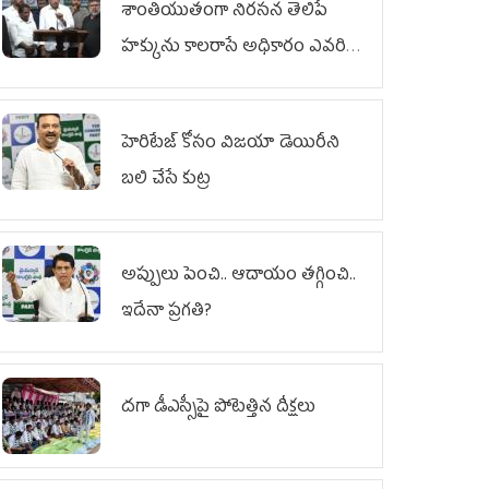
శాంతియుతంగా నిరసన తెలిపే
హక్కును కాలరాసే అధికారం ఎవరికీ
లేదు
హెరిటేజ్ కోసం విజయా డెయిరీని
బలి చేసే కుట్ర‌
అప్పులు పెంచి.. ఆదాయం తగ్గించి..
ఇదేనా ప్రగతి?
దగా డీఎస్సీపై పోటెత్తిన దీక్షలు