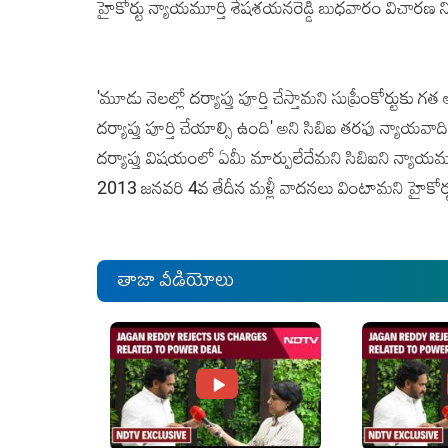
హైకోర్టు న్యాయమూర్తి శేషశయనరెడ్డి బుధవారం విచారణ న
'మూడు నెలల్లో దర్యాప్తు పూర్తి చేస్తామని సుప్రీంకోర్టుకు
దర్యాప్తు పూర్తి చేయాల్సి ఉంది' అని సిబిఐ తరఫు న్యాయవాద
దర్యాప్తు విషయంలో ఏమీ మార్పులేదేమని సిబిఐని న్యాయమూర్తి
2013 జనవరి 4వ తేదీన మళ్లీ వాదనలు వింటామని హైకోర్టు
తాజా వీడియోలు