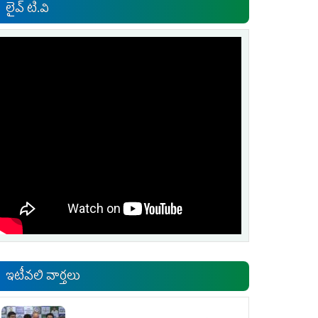
లైవ్ టి.వి
ఇటీవలి వార్తలు