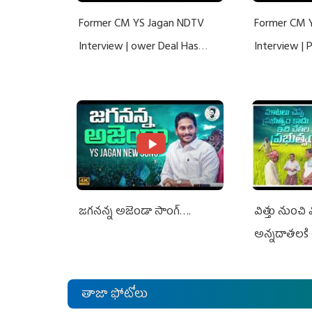
Former CM YS Jagan NDTV
Former CM 
Interview | ower Deal Has
Interview |
Nothing To Do With Adani: YS
Nothing To 
Jagan Rejects US Charges
Jagan Rejec
జగనన్న అజెండా సాంగ్….
విత్తు నుంచి
అన్నదాతలకి 
తాజా ఫోటోలు