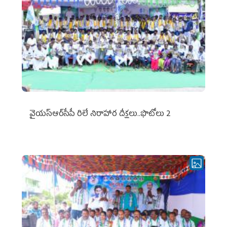
వైయ‌స్ఆర్‌సీపీ రిలే నిరాహార దీక్షలు..ఫొటోలు 2