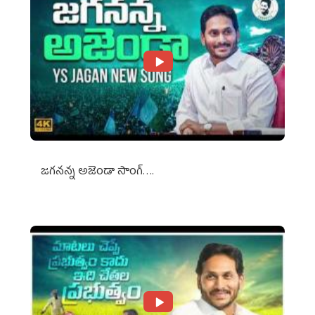
జగనన్న అజెండా సాంగ్….