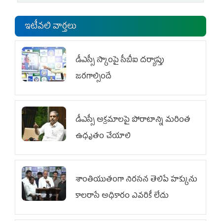
ఇటీవలి వార్తలు
డీఎస్సీ స్కాంపై సీబీఐ దర్యాప్తు
జరగాల్సిందే
డీఎస్సీ అక్రమాలపై పోరాటాన్ని మరింత
ఉధృతం చేయాలి
శాంతియుతంగా నిరసన తెలిపే హక్కును
కాలరాసే అధికారం ఎవరికీ లేదు