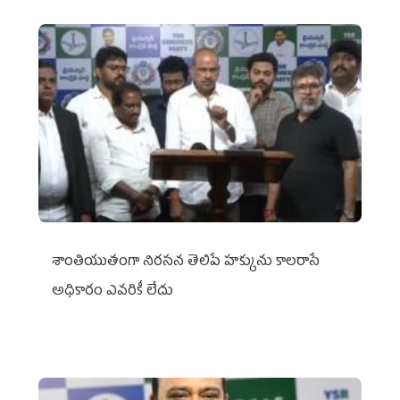
శాంతియుతంగా నిరసన తెలిపే హక్కును కాలరాసే
అధికారం ఎవరికీ లేదు