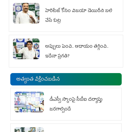
హెరిటేజ్ కోసం విజయా డెయిరీని బలి
చేసే కుట్ర‌
అప్పులు పెంచి.. ఆదాయం తగ్గించి..
ఇదేనా ప్రగతి?
అత్యంత వీక్షించబడిన
డీఎస్సీ స్కాంపై సీబీఐ దర్యాప్తు
జరగాల్సిందే