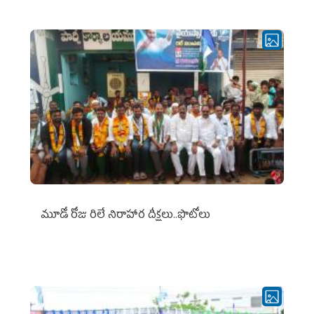
మూడో రోజు రిలే నిరాహార దీక్షలు..ఫొటోలు