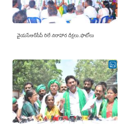
వైయ‌స్ఆర్‌సీపీ రిలే నిరాహార దీక్షలు..ఫొటోలు