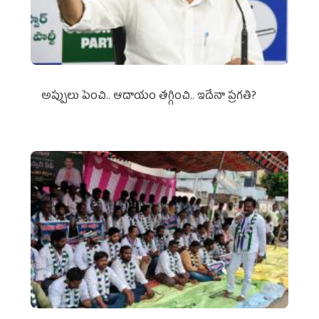
అప్పులు పెంచి.. ఆదాయం తగ్గించి.. ఇదేనా ప్రగతి?