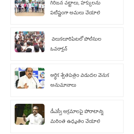
గిరిజన చట్టాలు, హక్కులను
పటిష్టంగా అమలు చేయాలి
చిలుక‌లూరిపేట‌లో పోలీసుల
ఓవ‌రాక్ష‌న్‌
ఆర్థిక శ్వేతపత్రం విడుదల వెనుక
అనుమానాలు
డీఎస్సీ అక్రమాలపై పోరాటాన్ని
మరింత ఉధృతం చేయాలి