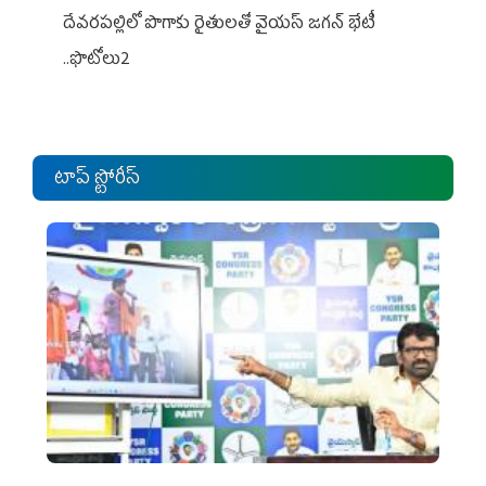
దేవరపల్లిలో పొగాకు రైతులతో వైయస్ జగన్ భేటీ
..ఫొటోలు2
టాప్ స్టోరీస్