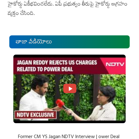
హైకోర్డు ఏకీభవించలేదు. ఏపీ ప్రభుత్వం తీరుపై హైకోర్డు ఆగ్రహం
వ్యక్తం చేసింది.
తాజా వీడియోలు
Former CM YS Jagan NDTV Interview | ower Deal