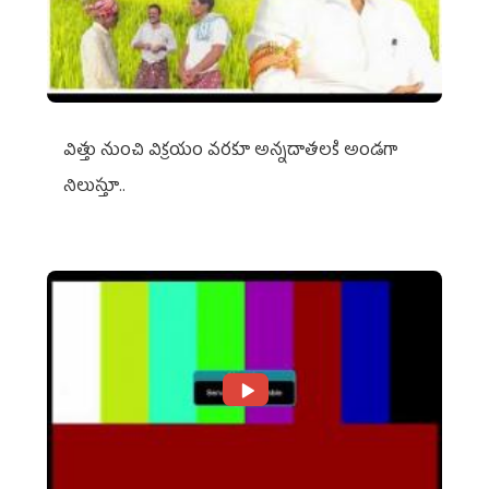
విత్తు నుంచి విక్రయం వరకూ అన్నదాతలకి అండగా
నిలుస్తూ..