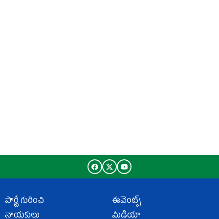
పార్టీ గురించి
ఈవెంట్స్
నాయకులు
మీడియా