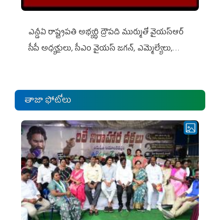
ఎన్డీఏ రాష్ట్ర‌ప‌తి అభ్య‌ర్థి ద్రౌప‌ది ముర్ముతో వైయ‌స్ఆర్
సీపీ అధ్య‌క్షులు, సీఎం వైయ‌స్ జ‌గ‌న్, ఎమ్మెల్యేలు,
ఎంపీల స‌మావేశం
తాజా ఫోటోలు