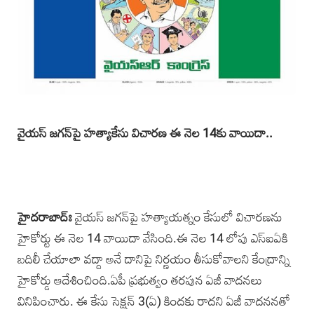
వైయస్‌ జగన్‌పై హత్యాకేసు విచారణ ఈ నెల 14కు వాయిదా..
హైదరాబాద్ః
వైయస్‌ జగన్‌పై హత్యాయత్నం కేసులో విచారణను
హైకోర్టు ఈ నెల 14 వాయిదా వేసింది.ఈ నెల 14 లోపు ఎస్‌ఐఏకి
బదిలీ చేయాలా వద్దా అనే దానిపై నిర్ణయం తీసుకోవాలని కేంద్రాన్ని
హైకోర్డు ఆదేశించింది.ఏపీ ప్రభుత్వం తరపున ఏజీ వాదనలు
వినిపించారు. ఈ కేసు సెక్షన్‌ 3(ఏ) కిందకు రాదని ఏజీ వాదననతో