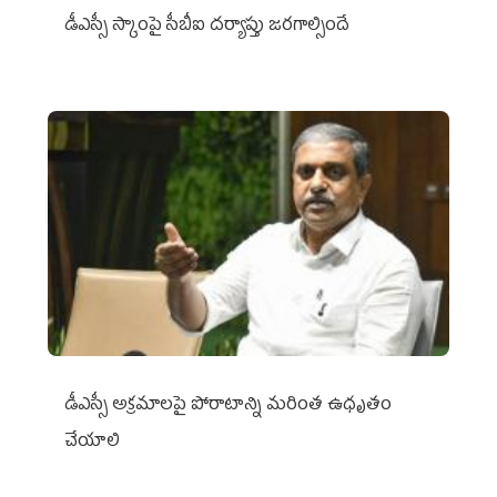
డీఎస్సీ స్కాంపై సీబీఐ దర్యాప్తు జరగాల్సిందే
డీఎస్సీ అక్రమాలపై పోరాటాన్ని మరింత ఉధృతం
చేయాలి