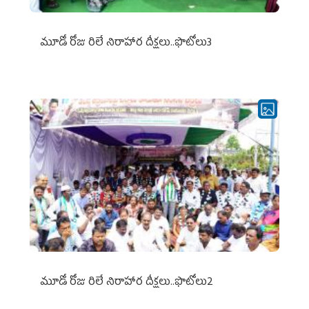
మూడో రోజు రిలే నిరాహార దీక్షలు..ఫొటోలు3
మూడో రోజు రిలే నిరాహార దీక్షలు..ఫొటోలు2