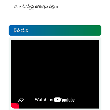
దగా డీఎస్సీపై పోటెత్తిన దీక్షలు
లైవ్ టి.వి