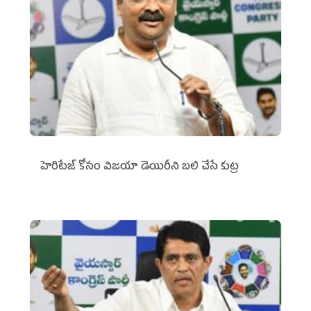
హెరిటేజ్ కోసం విజయా డెయిరీని బలి చేసే కుట్ర‌