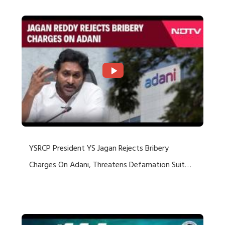
YSRCP President YS Jagan Rejects Bribery
Charges On Adani, Threatens Defamation Suit
Against Media Groups