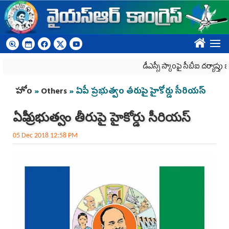
Skip to main content
????
డీఎస్సీ స్కాంపై సీబీఐ దర్యాప్తు జరగాల్సి
You are here
హోం
»
Others
» ఏపీ ప్రభుత్వం తీరుపై హైకోర్డు సీరియస్‌
ఏపీ ప్రభుత్వం తీరుపై హైకోర్డు సీరియస్‌
05 Dec 2018 12:58 PM